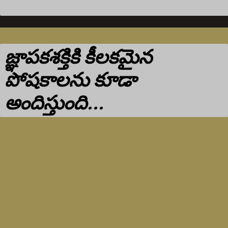
జ్ఞాపకశక్తికి కీలకమైన
పోషకాలను కూడా
అందిస్తుంది...