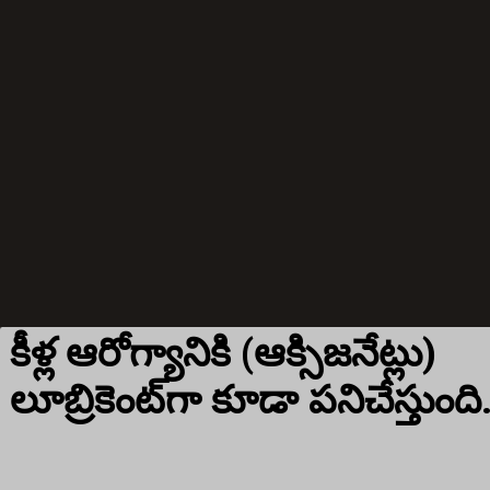
కీళ్ల ఆరోగ్యానికి (ఆక్సిజనేట్లు)
లూబ్రికెంట్‌గా కూడా పనిచేస్తుంది