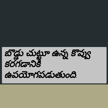
బొడ్డు చుట్టూ ఉన్న కొవ్వు
కరగడానికి
ఉపయోగపడుతుంది
.