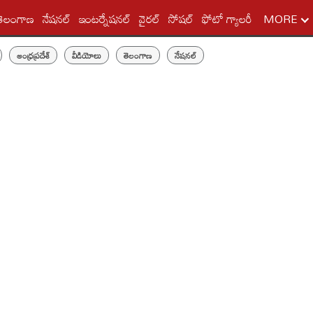
తెలంగాణ
నేషనల్
ఇంటర్నేషనల్
వైరల్
సోషల్
ఫోటో గ్యాలరీ
MORE
ఆంధ్రప్రదేశ్
వీడియోలు
తెలంగాణ
నేషనల్