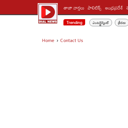
తాజా వార్తలు
పాలిటిక్స్‌
ఆంధ్రప్రదేశ్
Trending
ఎంటర్టైన్మెంట్
క్రీడలు
Home
Contact Us