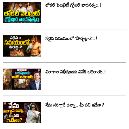
లోకల్ సెలబ్రిటీ గ్లోబల్ వారసత్వం.!
సరైన సమయంలో ‘సార్పట్ట-2’..!
విరాళాల విభీషణుడు వివేక్ ఒబెరాయ్.!
నేను సరిగ్గానే ఉన్నా.. మీ పని ఇదేనా?