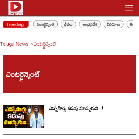
Trending
ఎంటర్టైన్మెంట్
క్రీడలు
ఆంధ్రప్రదేశ్
వీడియోలు
తెలం
Telugu News
ఎంటర్టైన్మెంట్
ఎంటర్టైన్మెంట్
ఎన్నోసార్లు కడుపు మాడ్చుకుని..!