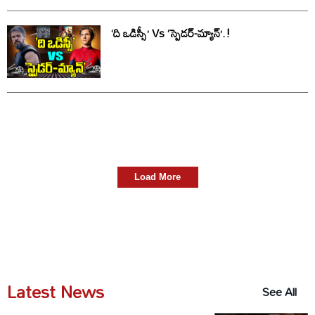
‘ది ఒడిస్సీ’ Vs ‘స్పైడర్-మ్యాన్’.!
Load More
Latest News
See All