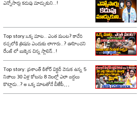
ఎన్నోసార్లు కడుపు మాడ్చుకుని..!
Top story:ఒక్క మాట.. ఎంత మంట? కావేరి
రచ్చలోకి త్రిషను ఎందుకు లాగారు..? ఊహించని
రేంజ్ లో బుక్కైన చిన్న స్టాలిన్..!
Top story: ప్రశాంత్ కిశోర్ విక్టరీ వెనుక ఉన్న 5
నిజాలు 30 ఏళ్ల కోటను 8 నెలల్లో ఎలా బద్దలు
కొట్టాడు..? ఆ ఒక్క మాటతోనే బీజేపీ
ఓడిపోయిందా..?