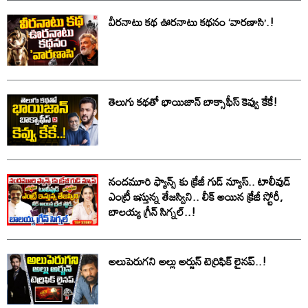
వీరనాటు కథ ఊరనాటు కథనం ‘వారణాసి’.!
తెలుగు కథతో భాయిజాన్ బాక్సాఫీస్ కెవ్వు కేకే!
నందమూరి ఫ్యాన్స్ కు క్రేజీ గుడ్ న్యూస్.. టాలీవుడ్
ఎంట్రీ ఇస్తున్న తేజస్విని.. లీక్ అయిన క్రేజీ స్టోరీ,
బాలయ్య గ్రీన్ సిగ్నల్..!
అలుపెరుగని అల్లు అర్జున్ టెర్రిఫిక్ లైనప్..‌!