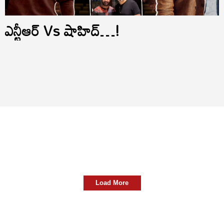
ఎన్టీఆర్ Vs షాహిద్…!
Load More