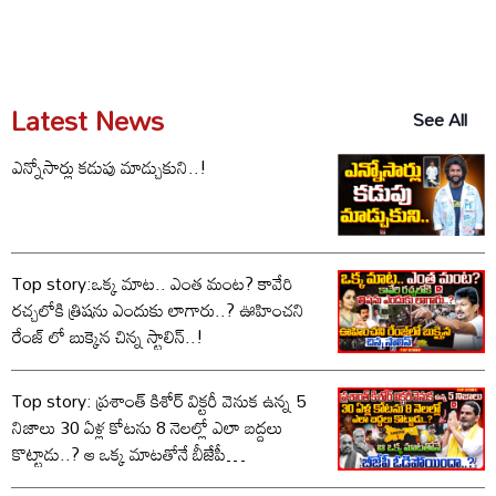
Latest News
See All
ఎన్నోసార్లు కడుపు మాడ్చుకుని..!
Top story:ఒక్క మాట.. ఎంత మంట? కావేరి
రచ్చలోకి త్రిషను ఎందుకు లాగారు..? ఊహించని
రేంజ్ లో బుక్కైన చిన్న స్టాలిన్..!
Top story: ప్రశాంత్ కిశోర్ విక్టరీ వెనుక ఉన్న 5
నిజాలు 30 ఏళ్ల కోటను 8 నెలల్లో ఎలా బద్దలు
కొట్టాడు..? ఆ ఒక్క మాటతోనే బీజేపీ
ఓడిపోయిందా..?