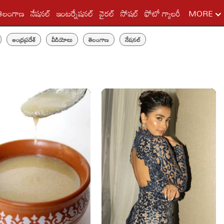
తెలంగాణ
నేషనల్
ఇంటర్నేషనల్
వైరల్
సోషల్
ఫోటో గ్యాలరీ
MORE
ఆంధ్రప్రదేశ్
వీడియోలు
తెలంగాణ
నేషనల్