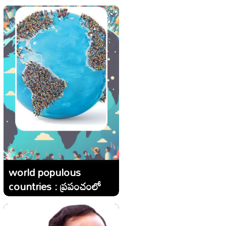
వల్ల ఎన్ని లాభాలో తెలుసా..?
world populous
countries : ప్రపంచంలో
అత్యధిక జనాభా ఉన్న టాప్
10 దేశాలు..