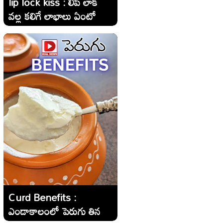
lip lock kiss : లిప్ లాక్
వల్ల కలిగే లాభాలు ఏంటో
తెలుసా..?
Curd Benefits :
ఎండాకాలంలో పెరుగు తినడం