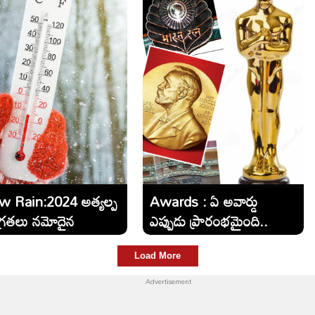
 Rain:2024 అత్యల్ప
Awards : ఏ అవార్డు
ోగ్రతలు నమోదైన
ఎప్పుడు ప్రారంభమైంది..
ు...
తెలుసా ?
Load More