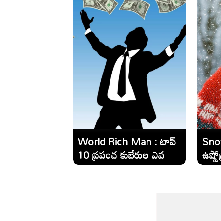
World Rich Man : టాప్
Snow
10 ప్రపంచ కుబేరుల ఎవరో
ఉష్ణ
తెలుసా..?
దేశాల