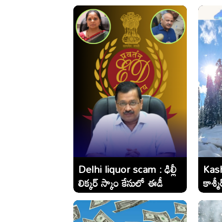
అంతర్జాతీయ ఎయిర్ లైన్స్
ఏవో తెలుసా..?
Delhi liquor scam : ఢిల్లీ
Kash
లిక్కర్ స్కాం కేసులో ఈడీ
కాశ్
అరెస్ట్ చేసిన ముఖ్య నేతలు...
మంచు
వీరే