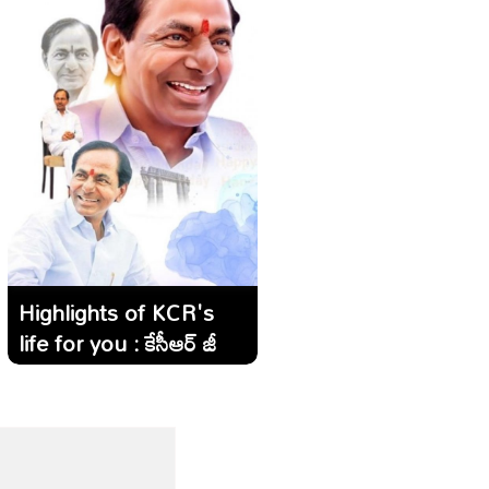
Highlights of KCR's
life for you : కేసీఆర్ జీవిత
విశేషాలు మీకోసం