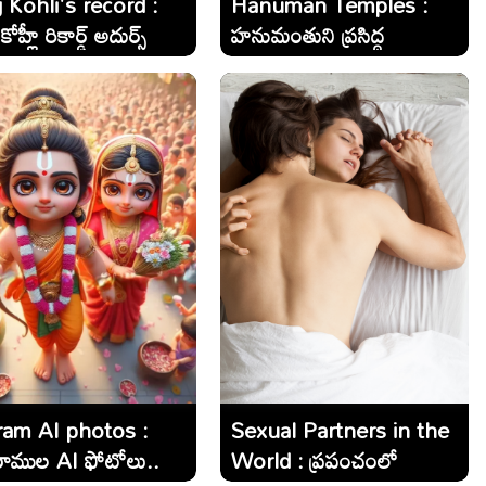
 Kohli's record :
Hanuman Temples :
హ్లీ రికార్డ్ అదుర్స్
హనుమంతుని ప్రసిద్ధ
.
ఆలయాలు ఏవో తెలుసా..?
ram AI photos :
Sexual Partners in the
రాముల AI ఫోటోలు..
World : ప్రపంచంలో