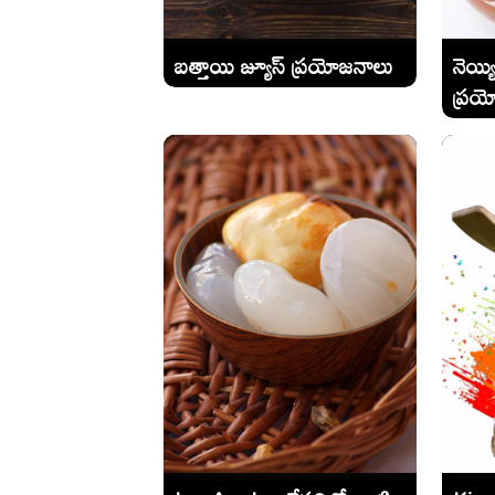
బత్తాయి జ్యూస్ ప్రయోజనాలు
నెయ్య
ప్రయ