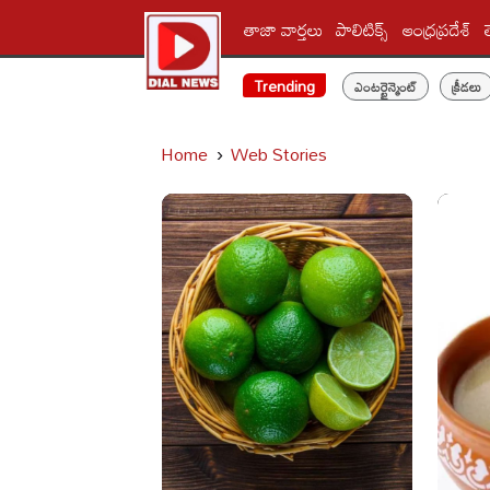
తాజా వార్తలు
పాలిటిక్స్‌
ఆంధ్రప్రదేశ్
Trending
ఎంటర్టైన్మెంట్
క్రీడలు
Home
Web Stories