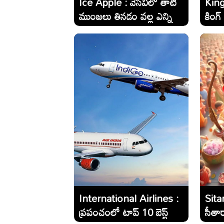
Ice Apple : వేసవిలో తాటి
King
ముంజలు తినడం వల్ల ఎన్ని
కింగ్ కో
ఉపయోగాలో తెలుసా..?
గురు.
International Airlines :
Sita
ప్రపంచంలో టాప్ 10 బెస్ట్
సీతా