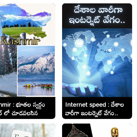
అత్యధిక సగటు లైంగిక
భాగస్వాములు కలిగి ఉన్న 10
దేశాలు ఇవే..
mir : భూతల స్వర్గం
Internet speed : దేశాల
మీర్ లో చూడవలసిన
వారీగా ఇంటర్నెట్ వేగం..
 ప్రదేశాలు ఇవే..