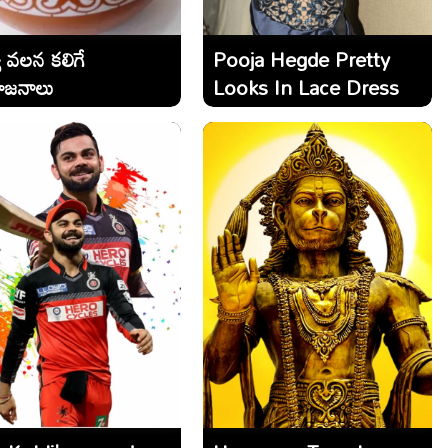
ి వలన కలిగే
Pooja Hegde Pretty
ోజనాలు
Looks In Lace Dress