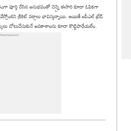
ంతంగా పూర్తి చేసిన అనుభవంతో చెన్నై ఈసారి కూడా ఓపికగా
ందని క్రికెట్ వర్గాలు భావిస్తున్నాయి. అయితే ఐపీఎల్ ట్రేడ్
్పులు చోటుచేసుకునే అవకాశాలను కూడా కొట్టిపారేయలేం.