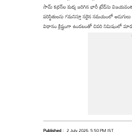
సామ్ కర్రన్‌ల మధ్య జరిగిన భారీ ట్రేడ్‌ను విజయవ
పరిస్థితులను గమనిస్తూ సరైన సమయంలో అడుగులు వేస్తో
విధానం క్లిష్టంగా ఉండటంతో చివరి నిమిషంలో మార
Published :
2 July 2026, 5:50 PM IST