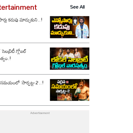
tertainment
See All
సార్లు కడుపు మాడ్చుకుని..!
సెలబ్రిటీ గ్లోబల్
త్వం.!
 సమయంలో ‘సార్పట్ట-2’..!