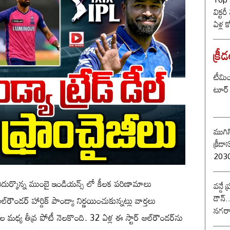
విక్టర
ఏళ్ల 
కొట్ట
బీజే
క్రీ
టీమిం
టూర్ 
ముగిస
క్రీడాసంబర
2030 
ఎదుర్కొన్న ముంబై ఇండియన్స్ లో కీలక పరిణామాలు
వన్డే
డౌన్.
ౌండర్ హార్దిక్ పాండ్యా నిర్ణయించుకున్నట్లు వార్తలు
నగరా
మధ్య తీవ్ర పోటీ నెలకొంది. 32 ఏళ్ల ఈ స్టార్ ఆల్‌రౌండర్‌ను