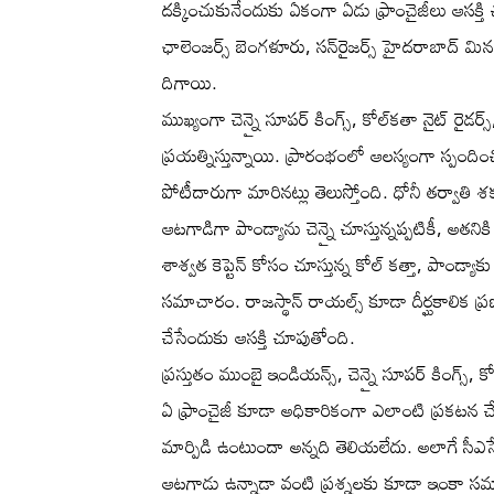
దక్కించుకునేందుకు ఏకంగా ఏడు ఫ్రాంచైజీలు ఆసక్
ఛాలెంజర్స్ బెంగళూరు, సన్‌రైజర్స్ హైదరాబాద్ మి
దిగాయి.
ముఖ్యంగా చెన్నై సూపర్ కింగ్స్, కోల్‌కతా నైట్ రైడర
ప్రయత్నిస్తున్నాయి. ప్రారంభంలో ఆలస్యంగా స్పందించ
పోటీదారుగా మారినట్లు తెలుస్తోంది. ధోనీ తర్వాత
ఆటగాడిగా పాండ్యాను చెన్నై చూస్తున్నప్పటికీ, అతనికి క
శాశ్వత కెప్టెన్ కోసం చూస్తున్న కోల్ కత్తా, పాండ్
సమాచారం. రాజస్థాన్ రాయల్స్ కూడా దీర్ఘకాలిక ప్రణ
చేసేందుకు ఆసక్తి చూపుతోంది.
ప్రస్తుతం ముంబై ఇండియన్స్, చెన్నై సూపర్ కింగ్స్, క
ఏ ఫ్రాంచైజీ కూడా అధికారికంగా ఎలాంటి ప్రకటన 
మార్పిడి ఉంటుందా అన్నది తెలియలేదు. అలాగే సీఎస్కే
ఆటగాడు ఉన్నాడా వంటి ప్రశ్నలకు కూడా ఇంకా సమా