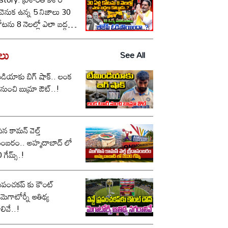
ీ వెనుక ఉన్న 5 నిజాలు 30
కోటను 8 నెలల్లో ఎలా బద్దలు
ాడు..? ఆ ఒక్క మాటతోనే
పీ ఓడిపోయిందా..?
డలు
See All
డియాకు బిగ్ షాక్.. లంక
నుంచి బుమ్రా ఔట్..!
ిన కామన్ వెల్త్
ం.. అహ్మదాబాద్ లో
గేమ్స్.!
 ప్రపంచకప్ కు కౌంట్
.మెగాటోర్నీ ఆతిథ్య
లివే..!