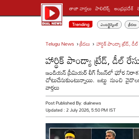
తాజా వార్తలు
పాలిటిక్స్‌
ఆంధ్రప్రదేశ్
Trending
ఎంటర్టైన్మెంట్
క్రీడలు
Telugu News
క్రీడలు
హార్థిక్ పాండ్యా ట్రేడ్, డ
హార్థిక్ పాండ్యా ట్రేడ్, డీల్ ర
ఇండియన్ ప్రీమియర్ లీగ్ సీజన్‌లో ఘోర నిరా
చోటుచేసుకుంటున్నాయి. జట్టు నుంచి వైదొలగాల
వార్తలు
Post Published By:
dialnews
Updated : 2 July 2026, 5:50 PM IST