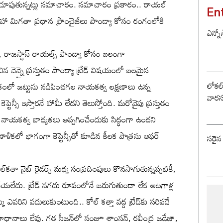
తి చూపుతున్నట్లు సమాచారం. సమాచారం ప్రకారం.. రాయల్
En
నహా మిగతా ప్రధాన ఫ్రాంచైజీలు పాండ్యా కోసం రంగంలోకి
ఎన్నో
్స్, రాజస్థాన్ రాయల్స్ పాండ్యా కోసం బలంగా
ిన చెన్నై ప్రస్తుతం పాండ్యా ట్రేడ్ విషయంలో బలమైన
లోకల్ 
ి శకంలో జట్టును నడిపించగల నాయకత్వ లక్షణాలు ఉన్న
వారస
ెప్టెన్సీ ఇస్తారనే హామీ లేదని తెలుస్తోంది. మరోవైపు ప్రస్తుతం
యాకు నాయకత్వ బాధ్యతలు అప్పగించేందుకు సిద్ధంగా ఉందని
ాళికలో భాగంగా కెప్టెన్సీతో కూడిన కీలక పాత్రను ఆఫర్
సరైన
ోల్‌కతా నైట్ రైడర్స్ మధ్య సంప్రదింపులు కొనసాగుతున్నప్పటికీ,
చేయలేదు. ట్రేడ్ నగదు రూపంలోనే జరుగుతుందా లేక ఆటగాళ్ల
 ఎవరిని వదులుకుంటుంది.. కోల్ కత్తా వద్ద ట్రేడ్‌కు సరిపడే
ధానాలు లేవు. గత సీజన్‌లో సంజూ శాంసన్, రవీంద్ర జడేజా,