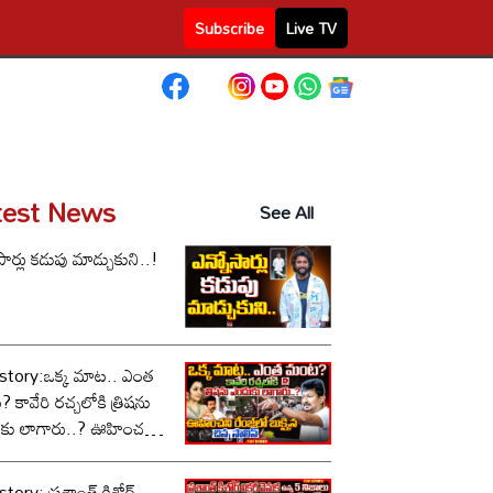
Subscribe
Live TV
test News
See All
సార్లు కడుపు మాడ్చుకుని..!
story:ఒక్క మాట.. ఎంత
కావేరి రచ్చలోకి త్రిషను
కు లాగారు..? ఊహించని
లో బుక్కైన చిన్న స్టాలిన్..!
tory: ప్రశాంత్ కిశోర్