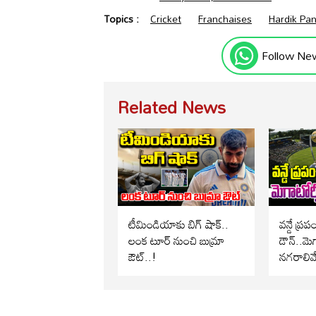
Topics :
Cricket
Franchaises
Hardik Pa
Follow Ne
Related News
టీమిండియాకు బిగ్ షాక్..
వన్డే ప్ర
లంక టూర్ నుంచి బుమ్రా
డౌన్..మెగ
ఔట్..!
నగరాలివే