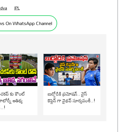
ndya
IPL
ws On WhatsApp Channel
పంచకప్ కు కౌంట్
బుడ్డోడికి ప్రమోషన్.. వైస్
ాటోర్నీ ఆతిథ్య
కెప్టెన్ గా వైభవ్ సూర్యవంశీ..!
..!