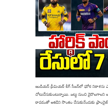
ఇండియన్ ప్రీమియర్ లీగ్ సీజన్‌లో ఘోర నిరాశను 
చోటుచేసుకుంటున్నాయి. జట్టు నుంచి వైదొలగాలని ఆల్‌ర
రావడంతో అతడిని సొంతం చేసుకునేందుకు ఫ్రాంచైజీల 