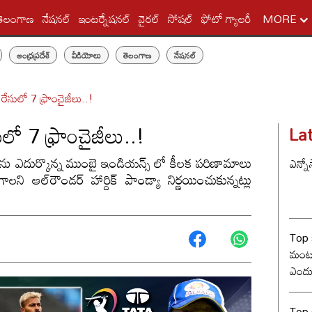
తెలంగాణ
నేషనల్
ఇంటర్నేషనల్
వైరల్
సోషల్
ఫోటో గ్యాలరీ
MORE
ఆంధ్రప్రదేశ్
వీడియోలు
తెలంగాణ
నేషనల్
ీల్ రేసులో 7 ఫ్రాంచైజీలు..!
ేసులో 7 ఫ్రాంచైజీలు..!
La
శను ఎదుర్కొన్న ముంబై ఇండియన్స్ లో కీలక పరిణామాలు
ఎన్నో
ని ఆల్‌రౌండర్ హార్దిక్ పాండ్యా నిర్ణయించుకున్నట్లు
Top 
మంట? 
ఎందు
రేంజ్ 
Top s