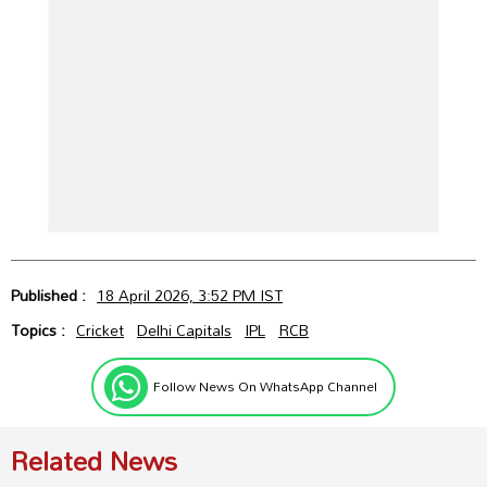
Published :
18 April 2026, 3:52 PM IST
Topics :
Cricket
Delhi Capitals
IPL
RCB
Follow News On WhatsApp Channel
Related News