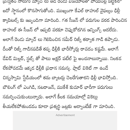
ప్రస్తుతం నాలుగు మ్యాచ్ లు ఆడి రెండు విజయాలతో పాయింట్ల పట్టికలో
ఐదో స్థానంలో కొనసాగుతోంది. ముఖ్యంగా కేఎల్ రాహుల్ వైఫల్యం ఢిల్లీ
క్యాపిటల్స్ కు ఇబ్బందిగా మారింది. గత సీజన్ లో పరుగుల వరద పారించిన
రాహుల్ ఈ సీజన్ లో ఇప్పటి వరకూ చెప్పుకోదగిన ఇన్నింగ్స్ ఆడలేదు.
అలాగే రెండు మ్యాచ్ లు గెలిపించిన సమీర్ రిజ్వీ తర్వాత గాడి తప్పాడు.
దీంతో రిజ్వీ గాడినపడితే తప్ప ఢిల్లీకి భారీస్కోర్లు రావడం కష్టమే. అలాగే
డేవిడ్ మిల్లర్, స్టబ్స్ తో పాటు అక్షర్ పటేల్ పై అంచనాలున్నాయి. నిలకడ
లేకపోవడమే ఇక్కడ ఢిల్లీకి ప్రధాన సమస్య. ఫ్లాట్ వికెట్ గా ఉండే
చిన్నస్వామి స్టేడియంలో తమ బ్యాటర్లు చెలరేగుతారని ఢిల్లీ భావిస్తోంది.
బౌలింగ్ లో ఎంగిడి, నటరాజన్, ముకేశ్ కుమార్ భారీగా పరుగులు
సమర్పించుకుంటున్నారు. అలాగే కీలక సమయాల్లో వికెట్లు
తీయలేకపోతుండడం కూడా ప్రత్యర్థి జట్లకు అడ్వాంటేజ్ గా మారింది.