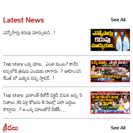
Latest News
See All
ఎన్నోసార్లు కడుపు మాడ్చుకుని..!
Top story:ఒక్క మాట.. ఎంత మంట? కావేరి
రచ్చలోకి త్రిషను ఎందుకు లాగారు..? ఊహించని
రేంజ్ లో బుక్కైన చిన్న స్టాలిన్..!
Top story: ప్రశాంత్ కిశోర్ విక్టరీ వెనుక ఉన్న 5
నిజాలు 30 ఏళ్ల కోటను 8 నెలల్లో ఎలా బద్దలు
కొట్టాడు..? ఆ ఒక్క మాటతోనే బీజేపీ
ఓడిపోయిందా..?
క్రీడలు
See All