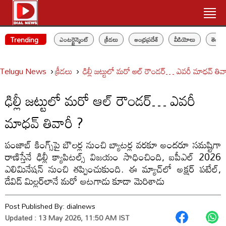
Trending
ఎంటర్టైన్మెంట్
క్రీడలు
ఆంధ్రప్రదేశ్
వీడియోలు
తెలం
Telugu News
క్రీడలు
ఢిల్లీ జట్టులో మరో ఆల్ రౌండర్… ఎవరీ మాధవ్ తివా
ఢిల్లీ జట్టులో మరో ఆల్ రౌండర్… ఎవరీ
మాధవ్ తివారీ ?
పంజాబ్ కింగ్స్‌పై బౌలర్ల నుంచి బ్యాటర్ల వరకూ అందరూ సమష్టిగా
రాణిస్తేనే ఢిల్లీ క్యాపిటల్స్ విజయం సాధించింది, ఐపీఎల్ 2026
ఎలిమినేషన్ నుంచి తప్పించుకుంది. ఈ మ్యాచ్‌లో అక్షర్ పటేల్,
డేవిడ్ మిల్లర్‌లానే మరో ఆటగాడు కూడా మెరిశాడు
Post Published By:
dialnews
Updated : 13 May 2026, 11:50 AM IST