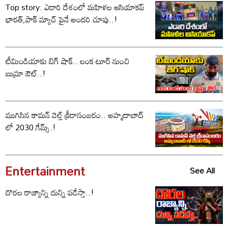
Top story: ఎడారి దేశంలో మహిళల ఆసియాకప్
భారత్,పాక్ మ్యాచ్ పైనే అందరి చూపు..!
టీమిండియాకు బిగ్ షాక్.. లంక టూర్ నుంచి
బుమ్రా ఔట్..!
ముగిసిన కామన్ వెల్త్ క్రీడాసంబరం.. అహ్మదాబాద్
లో 2030 గేమ్స్.!
Entertainment
See All
దొరల రాజ్యాన్ని దున్ని పడేస్తా..!