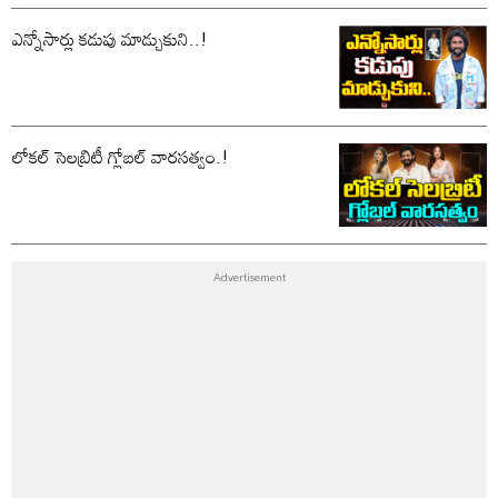
ఎన్నోసార్లు కడుపు మాడ్చుకుని..!
లోకల్ సెలబ్రిటీ గ్లోబల్ వారసత్వం.!