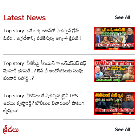
Latest News
See All
Top story: ఒకే ఒక్క బటన్‌తో పాకిస్తాన్ గేమ్
ఓవర్.. ఉగ్రదేశాన్ని వణికిస్తున్న అగ్ని-4 క్షిపణి.!
Top story: బీజేపీపై సీరియస్ గా ఆర్‌ఎస్‌ఎస్ చీఫ్
మోహన్ భగవత్..? జెన్-జీ ఆందోళనలకు సంఘ్
పరివార్ సపోర్ట్..?
Top story: పోలీసులకే షాకిచ్చిన ట్రైనీ IPS
ఉదయ్ కృష్ణారెడ్డి? పోలీసుల విచారణలో షాకింగ్
ట్విస్టులు!
క్రీడలు
See All