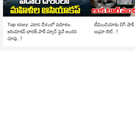
Top story: ఎడారి దేశంలో మహిళల
టీమిండియాకు బిగ్ షాక్.. లంక టూర్ ను
ఆసియాకప్ భారత్,పాక్ మ్యాచ్ పైనే అందరి
బుమ్రా ఔట్..!
చూపు..!