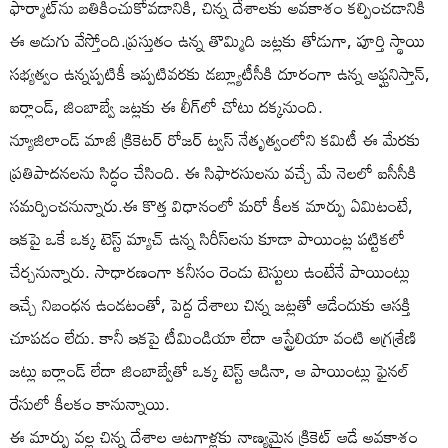
ఫార్మాట్‌ను బతికించుకోవడానికి, చిన్న దేశాలకు అవకాశం కల్పించడానికి
ఈ అడుగు వేస్తోంది.ప్రస్తుతం ఉన్న తొమ్మిది జట్లకు తోడుగా, పూర్తి స్థాయి
సభ్యత్వం ఉన్నప్పటికీ ఇప్పటివరకు డబ్ల్యూటీసీకి దూరంగా ఉన్న ఆఫ్ఘనిస్తాన్,
ఐర్లాండ్, జింబాబ్వే జట్లకు ఈ లీగ్‌లో చోటు దక్కనుంది.
న్యూజిలాండ్ మాజీ క్రికెటర్ రోజర్ ట్వస్ నేతృత్వంలోని కమిటీ ఈ మేరకు
ప్రతిపాదనలను సిద్ధం చేసింది. ఈ సిఫారసులను వచ్చే మే నెలలో ఐసీసీకి
సమర్పించనున్నారు.ఈ కొత్త విధానంలో మరో కీలక మార్పు ఏమిటంటే,
ఇకపై ఒకే ఒక్క టెస్ట్ మ్యాచ్ ఉన్న సిరీస్‌లను కూడా పాయింట్ల పట్టికలో
చేర్చనున్నారు. సాధారణంగా కనీసం రెండు టెస్టులు ఉంటేనే పాయింట్లు
ఇచ్చే నిబంధన ఉండటంతో, పెద్ద దేశాలు చిన్న జట్లతో ఆడేందుకు ఆసక్తి
చూపడం లేదు. కానీ ఇకపై టీమిండియా లేదా ఆస్ట్రేలియా వంటి అగ్రశ్రేణి
జట్లు ఐర్లాండ్ లేదా జింబాబ్వేతో ఒక్క టెస్ట్ ఆడినా, ఆ పాయింట్లు ఫైనల్
రేసులో కీలకం కానున్నాయి.
ఈ మార్పు వల్ల చిన్న దేశాల ఆటగాళ్లకు నాణ్యమైన క్రికెట్ ఆడే అవకాశం