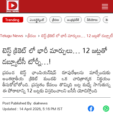
Trending
ఎంటర్టైన్మెంట్
క్రీడలు
ఆంధ్రప్రదేశ్
వీడియోలు
తెలం
Telugu News
క్రీడలు
టెస్ట్ క్రికెట్ లో భారీ మార్పులు… 12 జట్లతో డబ్ల్యూ
టెస్ట్ క్రికెట్ లో భారీ మార్పులు… 12 జట్లతో
డబ్ల్యూటీసీ టోర్నీ…!
ప్రపంచ టెస్ట్ ఛాంపియన్‌షిప్ రూపురేఖలను మార్చేందుకు
అంతర్జాతీయ క్రికెట్ మండలి ఒక చారిత్రాత్మక నిర్ణయం
తీసుకోబోతోంది. ప్రస్తుతం కేవలం తొమ్మిది జట్ల మధ్యే సాగుతున్న
ఈ పోరాటాన్ని 12 జట్లకు విస్తరించాలని ఐసీసీ యోచిస్తోంది
Post Published By:
dialnews
Updated : 14 April 2026, 5:16 PM IST