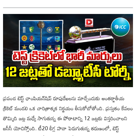
ప్రపంచ టెస్ట్ ఛాంపియన్‌షిప్ రూపురేఖలను మార్చేందుకు అంతర్జాతీయ
క్రికెట్ మండలి ఒక చారిత్రాత్మక నిర్ణయం తీసుకోబోతోంది. ప్రస్తుతం కేవలం
తొమ్మిది జట్ల మధ్యే సాగుతున్న ఈ పోరాటాన్ని 12 జట్లకు విస్తరించాలని
ఐసీసీ యోచిస్తోంది. టీ20 లీగ్ల హవా పెరుగుతున్న తరుణంలో, టెస్ట్