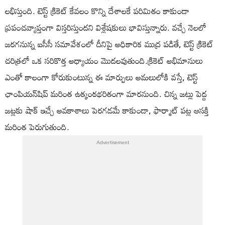
లభిస్తుంది. టెస్ట్ క్రికెట్ కేవలం కొన్ని దేశాలకే పరిమితం కాకుండా
ప్రపంచవ్యాప్తంగా విస్తరిస్తుందని విశ్లేషకులు భావిస్తున్నారు. వచ్చే నెలలో
జరగనున్న ఐసీసీ సమావేశంలో దీనిపై అధికారిక ముద్ర పడితే, టెస్ట్ క్రికెట్
చరిత్రలో ఒక సరికొత్త అధ్యాయం మొదలవుతుంది.క్రికెట్ అభిమానులు
ఎంతో కాలంగా కోరుకుంటున్న ఈ మార్పులు అమలులోకి వస్తే, టెస్ట్
ఛాంపియన్‌షిప్ మరింత ఉత్కంఠభరితంగా మారనుంది. చిన్న జట్లు పెద్ద
జట్లకు షాక్ ఇచ్చే అవకాశాలు పెరగడమే కాకుండా, ఫార్మాట్ పట్ల ఆసక్తి
మరింత పెరుగుతుంది.