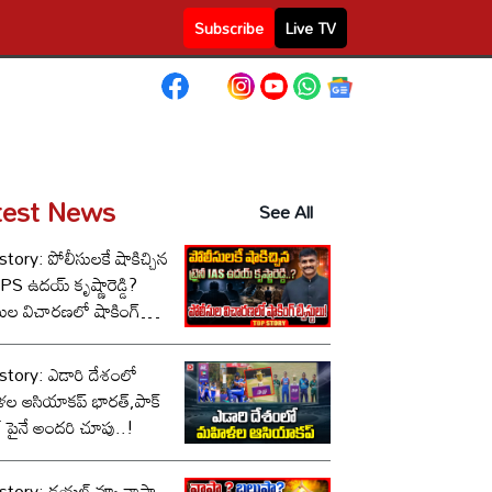
Subscribe
Live TV
test News
See All
tory: పోలీసులకే షాకిచ్చిన
ీ IPS ఉదయ్ కృష్ణారెడ్డి?
సుల విచారణలో షాకింగ్
టులు!
story: ఎడారి దేశంలో
ల ఆసియాకప్ భారత్,పాక్
్ పైనే అందరి చూపు..!
tory: డయల్ వ్యూ వాపా