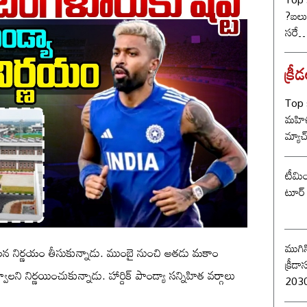
?బలు
సరే… 
క్రీ
Top 
మహిళ
మ్యాచ
టీమిం
టూర్ 
ముగిస
 సంచలన నిర్ణయం తీసుకున్నాడు. ముంబై నుంచి అతడు మకాం
క్రీడాసంబర
లని నిర్ణయించుకున్నాడు. హార్దిక్‌ పాండ్యా సన్నిహిత వర్గాలు
2030 