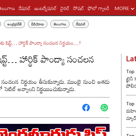
తెలంగాణ
నేషనల్
ఇంటర్నేషనల్
వైరల్
సోషల్
ఫోటో గ్యాలరీ
MORE
ఆంధ్రప్రదేశ్
వీడియోలు
తెలంగాణ
నేషనల్
ు షిప్ట్… హార్థిక్ పాండ్యా సంచలన నిర్ణయం…!
్ట్… హార్థిక్ పాండ్యా సంచలన
La
Top s
ట్రైన
ాండ్యా సంచలన నిర్ణయం తీసుకున్నాడు. ముంబై నుంచి అతడు
పోలీ
సెటిల్‌ అవ్వాలని నిర్ణయించుకున్నాడు.
ట్విస్
Top 
మహిళ
మ్యాచ
Top s