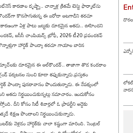
En
ిట్‌నెస్‌ కారణాల దృష్ట్యా.. చాన్నాళ్ల క్రితమే టెస్టు ఫార్మాట్‌ను
్‌రౌండర్‌గా కొనసాగుతున్న ఈ బరోడా ఆటగాడిని తరచూ
దొరల ర
్పి కారణంగా ఏళ్ల పాటు జట్టుకు దూరమైన అతడు.. ఊహించని
రపంచకప్‌, ఐసీసీ చాంపియన్స్‌ ట్రోఫీ, 2026 టీ20 ప్రపంచకప్‌
నాళ్లుగా హార్దిక్‌ పాండ్యా తరచూ గాయాల బారిన
ఎన్నో
ు మ్యాచ్‌లకు దూరమైన ఈ ఆల్‌రౌండర్‌.. తాజాగా తొడ కండరాల
ఇంగ్లండ్‌ పర్యటనల నుంచి కూడా తప్పుకున్నాడు.ప్రస్తుతం
లోకల్ 
 హార్దిక్‌ పాండ్యా పునరావాసం పొందుతున్నాడు. ఈ నేపథ్యంలో
వారస
ాలని అతడు నిర్ణయించుకున్నట్లు సమాచారం. ఇందుకోసం
ది. దీని కోసం సిటీ శివార్లలో ఓ ప్రాపర్టీని అద్దెకు
కడే శిక్షణ పొందాలని నిర్ణయించుకున్నాడు.
ర్‌కు వెళ్లడం హార్దిక్‌కు చాలా కష్టంగా మారింది. సెంట్రల్‌