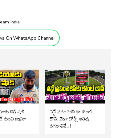
eam India
ws On WhatsApp Channel
ాకు బిగ్ షాక్..
వన్డే ప్రపంచకప్ కు కౌంట్
 నుంచి బుమ్రా
డౌన్..మెగాటోర్నీ ఆతిథ్య
నగరాలివే..!