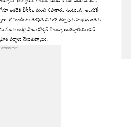
్ని సౌకర్యాలూ లభిస్తాయి. గాయం నుంచి కోలుకోవడం నుంచి..
ంలోనూ అతడికి బీసీసీఐ నుంచి సహకారం ఉంటుంది. అందుకే
ర్నీలు, టీమిండియా తరఫున విధుల్లో ఉన్నపుడు మాత్రం అతడు
ంచి ఆరేళ్ల పాటు హార్దిక్‌ పాండ్యా అంతర్జాతీయ కెరీర్‌
హిత వర్గాలు చెబుతున్నాయి.