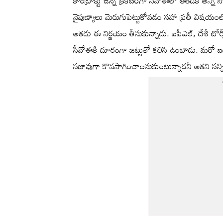
కాంట్రాక్టు ఉన్న క్రికెటర్‌గా సీవోఈలో అతడికి అన
నైపుణ్యాలు మెరుగుపెట్టుకోవడం సహా ప్రతీ విషయ
అతడు ఈ నిర్ణయం తీసుకున్నాడు. ఐపీఎల్‌, దేశీ టో
సీవోఈకి దూరంగా జట్టుతో కలిసి ఉంటాడు. మరో ఐదు ను
సజావుగా కొనసాగించాలనుకుంటున్నాడనీ అతని సన్ని