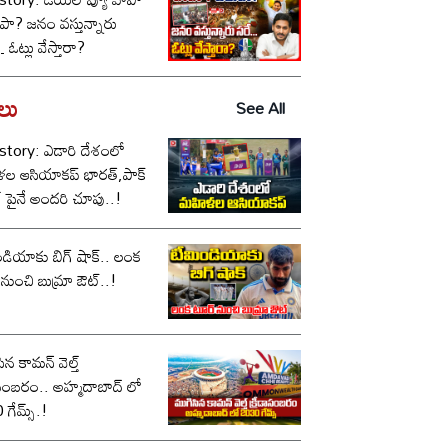
పా? జనం వస్తున్నారు
ఓట్లు వేస్తారా?
డలు
See All
story: ఎడారి దేశంలో
ల ఆసియాకప్ భారత్,పాక్
్ పైనే అందరి చూపు..!
డియాకు బిగ్ షాక్.. లంక
నుంచి బుమ్రా ఔట్..!
ిన కామన్ వెల్త్
ం.. అహ్మదాబాద్ లో
గేమ్స్.!