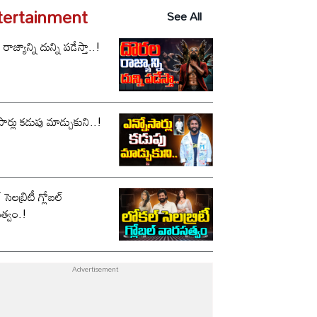
tertainment
See All
ాజ్యాన్ని దున్ని పడేస్తా..!
సార్లు కడుపు మాడ్చుకుని..!
సెలబ్రిటీ గ్లోబల్
త్వం.!