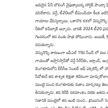
అరుదైన పేస్‌ బౌలింగ్‌ నైపుణ్యాలున్న హార్దిక్‌ పాండ్యా ఫ
వదిలేశాడు. వన్డే, టీ20లలో టీమిండియా కీలక ఆల
గాయాలు వేధిస్తున్నాయి. ఒకానొక దశలో వెన్నునొప
రీతిలో కమ్‌బ్యాక్‌ ఇచ్చాడు. భారత్‌ 2024 టీ20 ప్
గెలవడంలో తన వంతు పాత్ర పోషించాడు. అయితే, కొన్
పడుతున్నాడు.
వెన్నునొప్పి కారణంగా ఐపీఎల్‌ 19వ సీజన్ లో పల
గాయంతో అఫ్గానిస్తాన్‌తో వన్డే సిరీస్‌కు, ఐర్లాండ్‌, 
బెంగళూరులోని బీసీసీఐ సెంటర్‌ ఆఫ్‌ ఎక్సలెన్స్‌ లో
సీవోఈనే తన శాశ్వత శిక్షణా శిబిరంగా మార్చుకోవ
ముంబై నుంచి బెంగళూరుకు మకాం మార్చినట్లు తెలుస్తోం
తీసుకున్నాడు. తన కెరీర్‌ చరమాంకం వరకు అతడు ఇక్
నిజానికి ముంబైలో తన ఇంటి నుంచి.. ట్రెయినింగ్‌ సెంట