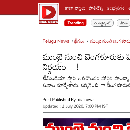
తాజా వార్తలు
పాలిటిక్స్‌
ఆంధ్రప్రదేశ్
Trending
ఎంటర్టైన్మెంట్
క్రీడలు
Telugu News
క్రీడలు
ముంబై నుంచి బెంగళూరుక
ముంబై నుంచి బెంగళూరుకు షిప
నిర్ణయం…!
టీమిండియా స్టార్‌ ఆల్‌రౌండర్‌ హార్దిక్‌ ప
మకాం మార్చేశాడు. పర్మినెంట్ గా బెంగళూరులో 
Post Published By:
dialnews
Updated : 2 July 2026, 7:00 PM IST