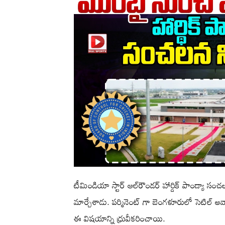
టీమిండియా స్టార్‌ ఆల్‌రౌండర్‌ హార్దిక్‌ పాండ్యా
మార్చేశాడు. పర్మినెంట్ గా బెంగళూరులో సెటిల్‌ అవ్వా
ఈ విషయాన్ని ధ్రువీకరించాయి.