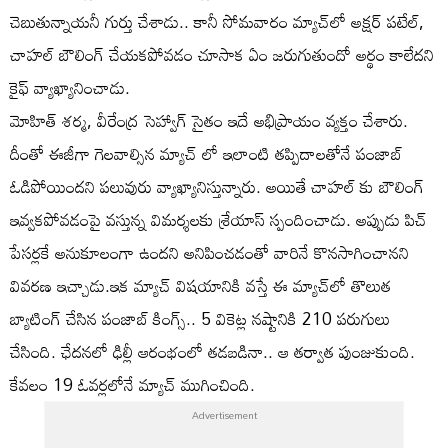
చెబుతున్నాయనీ గుర్తు చేశాడు.. కానీ సోమవారం మ్యాచ్‌లో అక్షర్‌ పటేల్‌,
చాహల్ బౌలింగ్ చేయకపోవడం చూసాక ఏం జరుగుతుందో అర్థం కాలేదని
కైఫ్ వ్యాఖ్యానించాడు.
మోహిత్ శర్మ, వీరేంద్ర సెహ్వాగ్ సైతం ఇదే అభిప్రాయం వ్యక్తం చేశారు.
దీంతో ఈజీగా గెలవాల్సిన మ్యాచ్ లో ఇలాంటి తప్పిదాలతోనే పంజాబ్
ఓడిపోయిందని పలువురు వ్యాఖ్యానిస్తున్నారు. అయితే చాహల్ కు బౌలింగ్
ఇవ్వకపోవడంపై వస్తున్న విమర్శలకు శ్రేయాస్ స్పందించాడు. అప్పుడు పిచ్
పేసర్లకే అనుకూలంగా ఉందని అనిపించడంతో వారినే కొనసాగించానని
వివరణ ఇచ్చాడు.ఇక మ్యాచ్ విషయానికి వస్తే ఈ మ్యాచ్‌లో తొలుత
బ్యాటింగ్ చేసిన పంజాబ్ కింగ్స్.. 5 వికెట్ల నష్టానికి 210 పరుగులు
చేసింది. ఛేదనలో ఢిల్లీ ఆరంభంలో తడబడినా.. ఆ తర్వాత పుంజుకుంది.
కేవలం 19 ఓవర్లలోనే మ్యాచ్ ముగించింది.