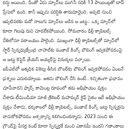
రద్దు అయింది. దీంతో ఏడు మ్యాచ్‌లు ముగిసే సరికి 13 పాయింట్లతో టాప్‌
ప్లేసులో ఉంది. కానీ ఇప్పుడు పరిస్థితి తారుమారైంది. అప్పటి నుంచి
ఇప్పటివరకు మరో నాలుగు మ్యాచ్‌లు ఆడిన ఆ జట్టు.. ఒక్క మ్యాచ్‌లో
కూడా గెలుపు రుచి చూడలేకపోయింది. సోమవారం ఢిల్లీ క్యాపిటల్స్
చేతిలోనూ పరాజయం పాలైంది. ముఖ్యంగా ఢిల్లీ క్యాపిటల్స్‌తో మ్యాచ్‌లో
స్టార్ స్పిన్నర్యుజ్వేంద్ర చాహల్‌కు పంజాబ్ కింగ్స్‌ బౌలింగ్ ఇవ్వకపోవడంపై
ఆ జట్టు కెప్టెన్ శ్రేయస్ అయ్యర్‌పై విమర్శలు వచ్చాయి.
ఐపీఎల్‌లో అత్యధిక వికెట్లు తీసిన బౌలర్‌కు బౌలింగ్‌ ఇవ్వకపోవడం ఏంటనే
ప్రశ్నలు ఎదురయ్యాయి. అతడు బౌలింగ్ చేసి ఉంటే.. కచ్చితంగా ప్రభావం
చూపేవాడని ఫ్యాన్స్ కామెంట్ల రూపంలో తమ అభిప్రాయం వ్యక్తం
చేశారు.టీమిండియా మాజీ క్రికెటర్ మహమ్మద్ కైఫ్ సైతం ఇదే అభిప్రాయం
వ్యక్తం చేశాడు. ధర్మశాలలో ఢిల్లీ క్యాపిటల్స్‌, పంజాబ్‌ కింగ్స్‌ జట్లు స్పిన్నర్లను
వాడుకోకపోవడం ఆశ్చర్యాన్ని కలిగించిందన్నాడు. 2023 నుంచి ఈ
గ్రౌండ్‌పై పేసర్ల కంటే కూడా స్పిన్నర్లకే మంచి ఎకానమీ ఉందని గణాంకాలు