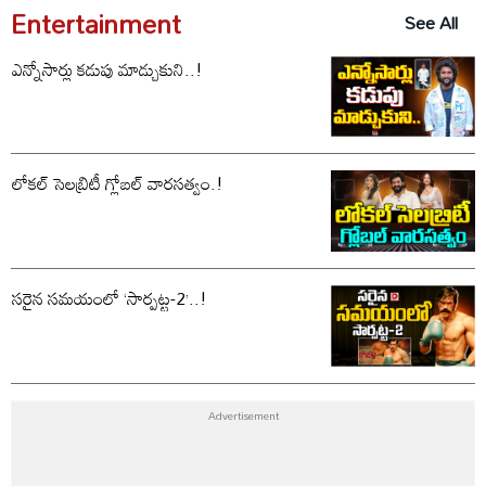
Entertainment
See All
ఎన్నోసార్లు కడుపు మాడ్చుకుని..!
లోకల్ సెలబ్రిటీ గ్లోబల్ వారసత్వం.!
సరైన సమయంలో ‘సార్పట్ట-2’..!