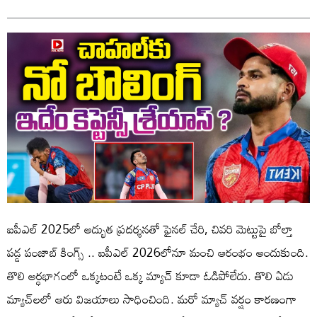
ఐపీఎల్ 2025లో అద్భుత ప్రదర్శనతో ఫైనల్ చేరి, చివరి మెట్టుపై బోల్తా
పడ్డ పంజాబ్ కింగ్స్ .. ఐపీఎల్ 2026లోనూ మంచి ఆరంభం అందుకుంది.
తొలి అర్ధభాగంలో ఒక్కటంటే ఒక్క మ్యాచ్ కూడా ఓడిపోలేదు. తొలి ఏడు
మ్యాచ్‌లలో ఆరు విజయాలు సాధించింది. మరో మ్యాచ్ వర్షం కారణంగా