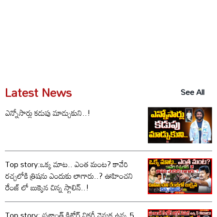
Latest News
See All
ఎన్నోసార్లు కడుపు మాడ్చుకుని..!
Top story:ఒక్క మాట.. ఎంత మంట? కావేరి
రచ్చలోకి త్రిషను ఎందుకు లాగారు..? ఊహించని
రేంజ్ లో బుక్కైన చిన్న స్టాలిన్..!
Top story: ప్రశాంత్ కిశోర్ విక్టరీ వెనుక ఉన్న 5