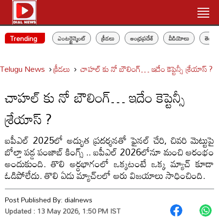
Trending
ఎంటర్టైన్మెంట్
క్రీడలు
ఆంధ్రప్రదేశ్
వీడియోలు
తెలం
Telugu News
క్రీడలు
చాహల్ కు నో బౌలింగ్… ఇదేం కెప్టెన్సీ శ్రేయాస్ ?
చాహల్ కు నో బౌలింగ్… ఇదేం కెప్టెన్సీ
శ్రేయాస్ ?
ఐపీఎల్ 2025లో అద్భుత ప్రదర్శనతో ఫైనల్ చేరి, చివరి మెట్టుపై
బోల్తా పడ్డ పంజాబ్ కింగ్స్ .. ఐపీఎల్ 2026లోనూ మంచి ఆరంభం
అందుకుంది. తొలి అర్ధభాగంలో ఒక్కటంటే ఒక్క మ్యాచ్ కూడా
ఓడిపోలేదు. తొలి ఏడు మ్యాచ్‌లలో ఆరు విజయాలు సాధించింది.
Post Published By:
dialnews
Updated : 13 May 2026, 1:50 PM IST