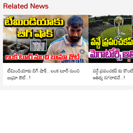
Related News
టీమిండియాకు బిగ్ షాక్.. లంక టూర్ నుంచి
వన్డే ప్రపంచకప్ కు కౌంట
బుమ్రా ఔట్..!
ఆతిథ్య నగరాలివే..!