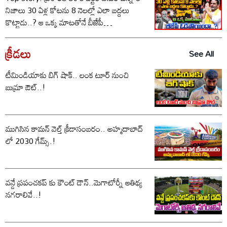
నిజాలు 30 ఏళ్ల కోటను 8 నెలల్లో ఎలా బద్దలు
కొట్టాడు..? ఆ ఒక్క మాటతోనే బీజేపీ
ఓడిపోయిందా..?
క్రీడలు
See All
టీమిండియాకు బిగ్ షాక్.. లంక టూర్ నుంచి
బుమ్రా ఔట్..!
ముగిసిన కామన్ వెల్త్ క్రీడాసంబరం.. అహ్మదాబాద్
లో 2030 గేమ్స్.!
వన్డే ప్రపంచకప్ కు కౌంట్ డౌన్..మెగాటోర్నీ ఆతిథ్య
నగరాలివే..!