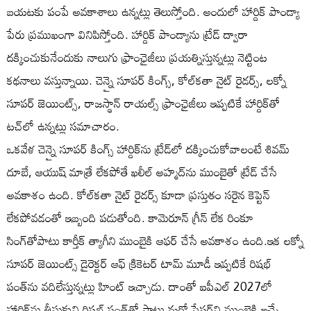
బయటకు పంపే అవకాశాలు ఉన్నట్లు తెలుస్తోంది. అందులో హార్దిక్ పాండ్యా
పేరు ప్రముఖంగా వినిపిస్తోంది. హార్దిక్ పాండ్యాను ట్రేడ్ ద్వారా
దక్కించుకునేందుకు నాలుగు ఫ్రాంఛైజీలు ప్రయత్నిస్తున్నట్లు నెట్టింట
కథనాలు వస్తున్నాయి. చెన్నై సూపర్ కింగ్స్, కోల్‌కతా నైట్ రైడర్స్, లక్నో
సూపర్ జెయింట్స్, రాజస్థాన్ రాయల్స్ ఫ్రాంఛైజీలు ఇప్పటికే హార్దిక్‌తో
టచ్‌లో ఉన్నట్లు సమాచారం.
ఒకవేళ చెన్నై సూపర్ కింగ్స్ హార్దిక్‌ను ట్రేడ్‌లో దక్కించుకోవాలంటే శివమ్
దూబే, ఆయుష్ మాత్రే లేకపోతే ఖలీల్ అహ్మద్‌ను ముంబైతో ట్రేడ్ చేసే
అవకాశం ఉంది. కోల్‌కతా నైట్ రైడర్స్ కూడా ప్రస్తుతం సరైన కెప్టెన్‌
లేకపోవడంతో ఇబ్బంది పడుతోంది. కామెరూన్ గ్రీన్ లేక రింకూ
సింగ్‌తోపాటు కార్తీక్ త్యాగీని ముంబై‌కి ఆఫర్ చేసే అవకాశం ఉంది.ఇక లక్నో
సూపర్ జెయింట్స్ డైరెక్టర్ ఆఫ్ క్రికెటర్ టామ్ మూడీ ఇప్పటికే రిషభ్
పంత్‌ను వదిలేస్తున్నట్లు హింట్ ఇచ్చాడు. దాంతో ఐపీఎల్ 2027లో
హార్దిక్‌ను తీసుకుని రిషభ్ పంత్‌తో పాటు మరో పేసర్‌ని ముంబైకి ఇచ్చే