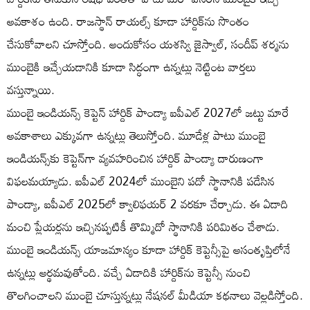
అవకాశం ఉంది. రాజస్థాన్ రాయల్స్ కూడా హార్దిక్‌ను సొంతం
చేసుకోవాలని చూస్తోంది. అందుకోసం యశస్వి జైస్వాల్, సందీప్ శర్మను
ముంబైకి ఇచ్చేయడానికి కూడా సిద్ధంగా ఉన్నట్లు నెట్టింట వార్తలు
వస్తున్నాయి.
ముంబై ఇండియన్స్ కెప్టెన్ హార్దిక్ పాండ్యా ఐపీఎల్ 2027లో జట్టు మారే
అవకాశాలు ఎక్కువగా ఉన్నట్లు తెలుస్తోంది. మూడేళ్ల పాటు ముంబై
ఇండియన్స్‌కు కెప్టెన్‌గా వ్యవహరించిన హార్దిక్ పాండ్యా దారుణంగా
విఫలమయ్యాడు. ఐపీఎల్ 2024లో ముంబైని పదో స్థానానికి పడేసిన
పాండ్యా, ఐపీఎల్ 2025లో క్వాలిఫయర్ 2 వరకూ చేర్చాడు. ఈ ఏడాది
మంచి ప్లేయర్లను ఇచ్చినప్పటికీ తొమ్మిదో స్థానానికి పరిమితం చేశాడు.
ముంబై ఇండియన్స్ యాజమాన్యం కూడా హార్దిక్ కెప్టెన్సీపై అసంతృప్తిలోనే
ఉన్నట్లు అర్థమవుతోంది. వచ్చే ఏడాదికి హార్దిక్‌ను కెప్టెన్సీ నుంచి
తొలగించాలని ముంబై చూస్తున్నట్లు నేషనల్ మీడియా కథనాలు వెల్లడిస్తోంది.