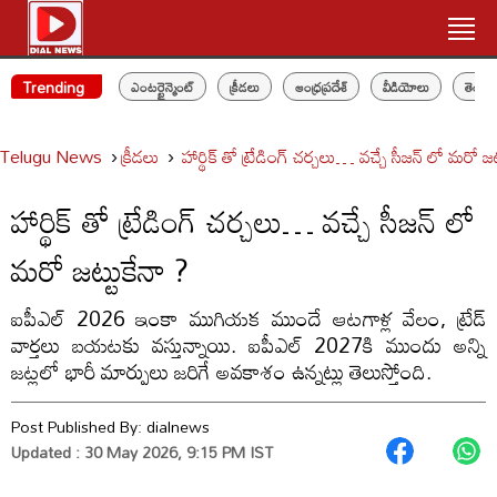
Trending
ఎంటర్టైన్మెంట్
క్రీడలు
ఆంధ్రప్రదేశ్
వీడియోలు
తెలం
Telugu News
క్రీడలు
హార్థిక్ తో ట్రేడింగ్ చర్చలు… వచ్చే సీజన్ లో మరో జట
హార్థిక్ తో ట్రేడింగ్ చర్చలు… వచ్చే సీజన్ లో
మరో జట్టుకేనా ?
ఐపీఎల్ 2026 ఇంకా ముగియక ముందే ఆటగాళ్ల వేలం, ట్రేడ్
వార్తలు బయటకు వస్తున్నాయి. ఐపీఎల్ 2027కి ముందు అన్ని
జట్లలో భారీ మార్పులు జరిగే అవకాశం ఉన్నట్లు తెలుస్తోంది.
Post Published By:
dialnews
Updated : 30 May 2026, 9:15 PM IST