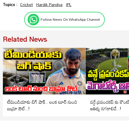
Topics :
Cricket
Hardik Pandya
IPL
Follow News On WhatsApp Channel
Related News
టీమిండియాకు బిగ్ షాక్.. లంక టూర్ నుంచి
వన్డే ప్రపంచకప్ కు కౌంట
బుమ్రా ఔట్..!
ఆతిథ్య నగరాలివే..!