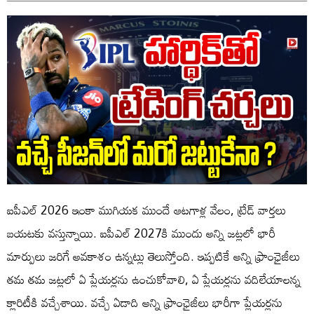
ఐపీఎల్ 2026 ఇంకా ముగియక ముందే ఆటగాళ్ల వేలం, ట్రేడ్ వార్తలు
బయటకు వస్తున్నాయి. ఐపీఎల్ 2027కి ముందు అన్ని జట్లలో భారీ
మార్పులు జరిగే అవకాశం ఉన్నట్లు తెలుస్తోంది. ఇప్పటికే అన్ని ఫ్రాంఛైజీలు
తమ తమ జట్లలో ఏ ప్లేయర్లను ఉంచుకోవాలి, ఏ ప్లేయర్లను వదిలేయాలన్న
క్లారిటీకి వచ్చేశాయి. వచ్చే ఏడాది అన్ని ఫ్రాంఛైజీలు భారీగా ప్లేయర్లను