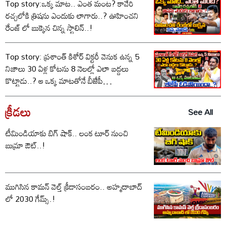
Top story:ఒక్క మాట.. ఎంత మంట? కావేరి
రచ్చలోకి త్రిషను ఎందుకు లాగారు..? ఊహించని
రేంజ్ లో బుక్కైన చిన్న స్టాలిన్..!
Top story: ప్రశాంత్ కిశోర్ విక్టరీ వెనుక ఉన్న 5
నిజాలు 30 ఏళ్ల కోటను 8 నెలల్లో ఎలా బద్దలు
కొట్టాడు..? ఆ ఒక్క మాటతోనే బీజేపీ
ఓడిపోయిందా..?
క్రీడలు
See All
టీమిండియాకు బిగ్ షాక్.. లంక టూర్ నుంచి
బుమ్రా ఔట్..!
ముగిసిన కామన్ వెల్త్ క్రీడాసంబరం.. అహ్మదాబాద్
లో 2030 గేమ్స్.!