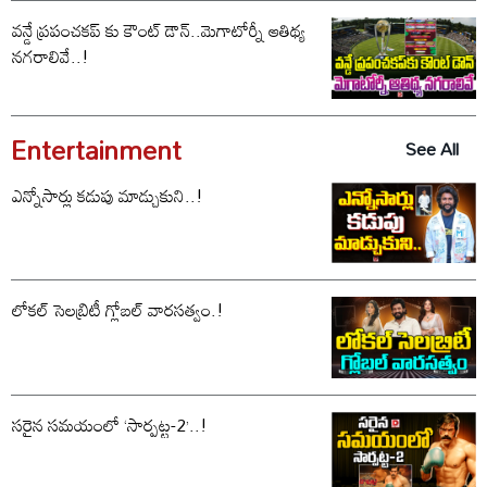
వన్డే ప్రపంచకప్ కు కౌంట్ డౌన్..మెగాటోర్నీ ఆతిథ్య
నగరాలివే..!
Entertainment
See All
ఎన్నోసార్లు కడుపు మాడ్చుకుని..!
లోకల్ సెలబ్రిటీ గ్లోబల్ వారసత్వం.!
సరైన సమయంలో ‘సార్పట్ట-2’..!