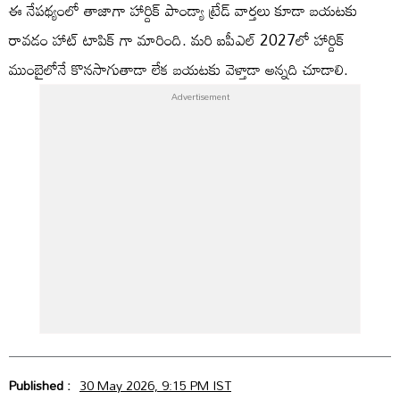
ఈ నేపథ్యంలో తాజాగా హార్దిక్ పాండ్యా ట్రేడ్ వార్తలు కూడా బయటకు
రావడం హాట్ టాపిక్ గా మారింది. మరి ఐపీఎల్ 2027లో హార్దిక్
ముంబైలోనే కొనసాగుతాడా లేక బయటకు వెళ్తాడా అన్నది చూడాలి.
Published :
30 May 2026, 9:15 PM IST