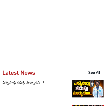
Latest News
See All
ఎన్నోసార్లు కడుపు మాడ్చుకుని..!