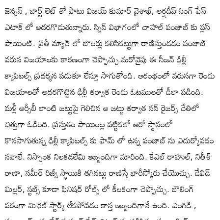
జెన్సన్ , బార్ట్ లెట్ తో పాటు విజయ్ కుమార్ వైశాఖ్, అర్షదీప్ సింగ్ పేస్
ఎటాక్ లో అదరగొడుతున్నారు. స్పిన్ విభాగంలో చాహల్ పంజాబ్ కు ప్లస్
పాయింట్. ప్రతీ మ్యాచ్ లో బౌలర్లు కలిసికట్టుగా రాణిస్తుండడం పంజాబ్
వరుస విజయాలకు కారణంగా చెప్పొచ్చు.మరోవైపు ఈ సీజన్ ఢిల్లీ
క్యాపిటల్స్ ప్రదర్శన పడుతూ లేస్తూ సాగుతోంది. ఆరంభంలో వరుసగా రెండు
విజయాలతో అదరగొట్టిన ఢిల్లీ తర్వాత రెండు ఓటములతో డీలా పడింది.
మళ్లీ ఆర్సీబీ లాంటి జట్టుపై గెలిచిన ఆ జట్టు తర్వాత సన్ రైజర్స్ చేతిలో
చిత్తుగా ఓడింది. ప్రస్తుతం పాయింట్ల పట్టికలో ఆరో స్థానంలో
కొనసాగుతున్న ఢిల్లీ క్యాపిటల్స్ కు ఫామ్ లో ఉన్న పంజాబ్ ను ఎదుర్కోవడం
సవాలే. నిస్సాంక నిలకడలేమి ఇబ్బందిగా మారింది. కేఎల్ రాహుల్, నితీశ్
రాణా, సమీర్ రిజ్వీ స్థాయికి తగినట్టు రాణిస్తే భారీస్కోరు చేయొచ్చు. డేవిడ్
మిల్లర్, స్టబ్స్ కూడా ఫినిషర్ రోల్స్ లో కీలకంగా చెప్పొచ్చు. బౌలింగ్
పరంగా మిఛెల్ స్టార్క్ లేకపోవడం కాస్త ఇబ్బందిగానే ఉంది. ఎంగిడి ,