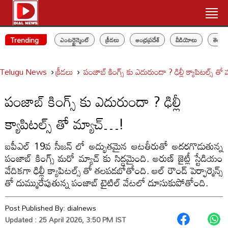
Trending
ఎంటర్టైన్మెంట్
క్రీడలు
ఆంధ్రప్రదేశ్
వీడియోలు
తెలం
Telugu News
క్రీడలు
పంజాబ్ కింగ్స్ కు ఎదురుందా ? ఢిల్లీ క్యాపిటల్స్ త
పంజాబ్ కింగ్స్ కు ఎదురుందా ? ఢిల్లీ
క్యాపిటల్స్ తో మ్యాచ్…!
ఐపీఎల్ 19వ సీజన్ లో అద్భుతమైన ఆటతీరుతో అదరగొడుతున్న
పంజాబ్ కింగ్స్ మరో మ్యాచ్ కు సిద్ధమైంది. అరుణ్ జైట్లీ స్టేడియం
వేదికగా ఢిల్లీ క్యాపిటల్స్ తో తలపడబోతోంది. ఆల్ రౌండ్ పెర్ఫార్మెన్స్
తో దుమ్మురేపుతున్న పంజాబ్ టైటిల్ వేటలో దూసుకుపోతోంది.
Post Published By:
dialnews
Updated : 25 April 2026, 3:50 PM IST