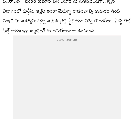
నటరాజన్ , ముకేశ్ కుమార్ పేస్ ఎటాక్ ను నడిపిస్తుండగా.. స్పిన్
విభాగంలో కుల్దీప్, అక్షర్ ఇంకా మెరుగ్గా రాణించాల్సి అవసరం ఉంది.
మ్యాచ్ కు ఆతిథ్యమిస్తున్న అరుణ్ జైట్లీ స్టేడియం చిన్న బౌండరీలు, ఫాస్ట్ ఔట్
ఫీల్డ్ కారణంగా బ్యాటింగ్ కు అనుకూలంగా ఉంటుంది.