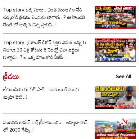
Top story:ఒక్క మాట.. ఎంత మంట? కావేరి
రచ్చలోకి త్రిషను ఎందుకు లాగారు..? ఊహించని
రేంజ్ లో బుక్కైన చిన్న స్టాలిన్..!
Top story: ప్రశాంత్ కిశోర్ విక్టరీ వెనుక ఉన్న 5
నిజాలు 30 ఏళ్ల కోటను 8 నెలల్లో ఎలా బద్దలు
కొట్టాడు..? ఆ ఒక్క మాటతోనే బీజేపీ
ఓడిపోయిందా..?
క్రీడలు
See All
టీమిండియాకు బిగ్ షాక్.. లంక టూర్ నుంచి
బుమ్రా ఔట్..!
ముగిసిన కామన్ వెల్త్ క్రీడాసంబరం.. అహ్మదాబాద్
లో 2030 గేమ్స్.!