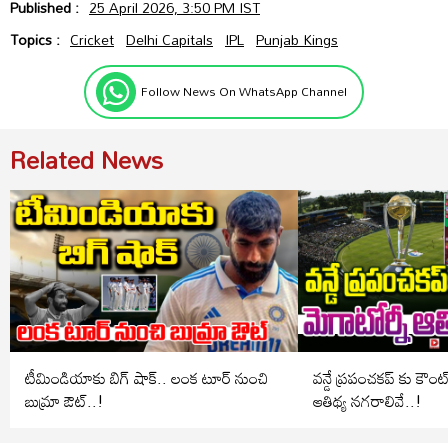
Published :
25 April 2026, 3:50 PM IST
Topics :
Cricket
Delhi Capitals
IPL
Punjab Kings
Follow News On WhatsApp Channel
Related News
టీమిండియాకు బిగ్ షాక్.. లంక టూర్ నుంచి
వన్డే ప్రపంచకప్ కు కౌంట
బుమ్రా ఔట్..!
ఆతిథ్య నగరాలివే..!