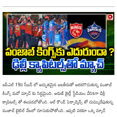
ఐపీఎల్ 19వ సీజన్ లో అద్భుతమైన ఆటతీరుతో అదరగొడుతున్న పంజాబ్
కింగ్స్ మరో మ్యాచ్ కు సిద్ధమైంది. అరుణ్ జైట్లీ స్టేడియం వేదికగా ఢిల్లీ
క్యాపిటల్స్ తో తలపడబోతోంది. ఆల్ రౌండ్ పెర్ఫార్మెన్స్ తో దుమ్మురేపుతున్న
పంజాబ్ టైటిల్ వేటలో దూసుకుపోతోంది. ఇప్పటి వరకూ ఒక్క మ్యాచ్