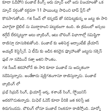
కూడా ఓడిపోని పంజాబ్ కింగ్స్ ఆరు మ్యాచ్ లలో ఐదు విజయాలతో ఒక
మ్యాచ్ వర్షంతో రద్దవగా 11 పాయింట్లు సాధించి టాప్ ప్లేస్ లో
కొనసాగుతోంది. గత సీజన్ లో రన్నరప్ తో సరిపెట్టుకున్న ఆ జట్టు ఈ సారి
ఎలాగైనా టైటిల్ ను ముద్దాడాలని పట్టుదలగా ఉంది. ఈ క్రమంలో అస్సలు
తగ్గేదే లేదన్నట్టుగా అటు బ్యాటింగ్, ఇటు బౌలింగ్ విభాగాల్లో సమిష్టిగా
రాణిస్తూ దూసుకెళుతోంది. పంజాబ్ కు అతిపెద్ద అడ్వాంటేజ్ శ్రేయాస్
అయ్యర్ కెప్టెన్సీనే. ఏ టీమ్ కు ఆడిన తనదైన వ్యూహాలతో జట్టును సక్సెస్
ఫుల్ గా నడిపించే సత్తా అతని సొంతం.
గత సీజన్ తరహాలోనే ఈ సారి కూడా పంజాబ్ ను అద్భుతంగా
నడిపిస్తున్నాడు. అంతేకాదు వ్యక్తిగతంగానూ రాణిస్తున్నాడు. పంజాబ్
బ్యాటింగ్ లో
ప్రభ్ సిమ్రన్ సింగ్, ప్రియాన్ష్ ఆర్య, శశాంక్ సింగ్, స్టోయినిస్
అదరగొడుతున్నారు. మిఛెల్ ఓవెన్ కూడా వీరికి జత కలిస్తే ఇక
తిరుగుండదు. బౌలింగ్ లోనూ పంజాబ్ నిలకడగా రాణిస్తోంది. మార్కో