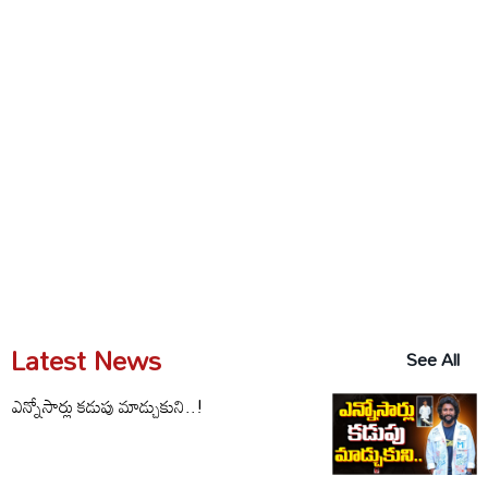
Latest News
See All
ఎన్నోసార్లు కడుపు మాడ్చుకుని..!