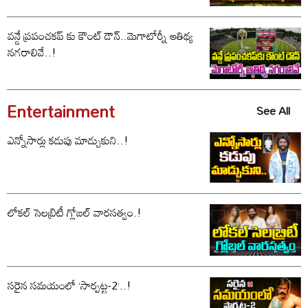
వన్డే ప్రపంచకప్ కు కౌంట్ డౌన్..మెగాటోర్నీ ఆతిథ్య
నగరాలివే..!
Entertainment
See All
ఎన్నోసార్లు కడుపు మాడ్చుకుని..!
లోకల్ సెలబ్రిటీ గ్లోబల్ వారసత్వం.!
సరైన సమయంలో ‘సార్పట్ట-2’..!