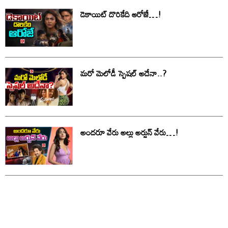
డెకాయిట్ దొరికేది ఆరోజే…!
మరో మెలోడీ స్పెషల్ అదేనా..?
అందరూ వేరు అల్లు అర్జున్ వేరు…!