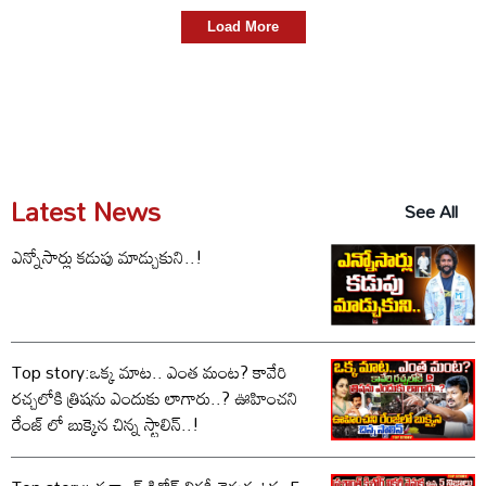
Load More
Latest News
See All
ఎన్నోసార్లు కడుపు మాడ్చుకుని..!
Top story:ఒక్క మాట.. ఎంత మంట? కావేరి
రచ్చలోకి త్రిషను ఎందుకు లాగారు..? ఊహించని
రేంజ్ లో బుక్కైన చిన్న స్టాలిన్..!