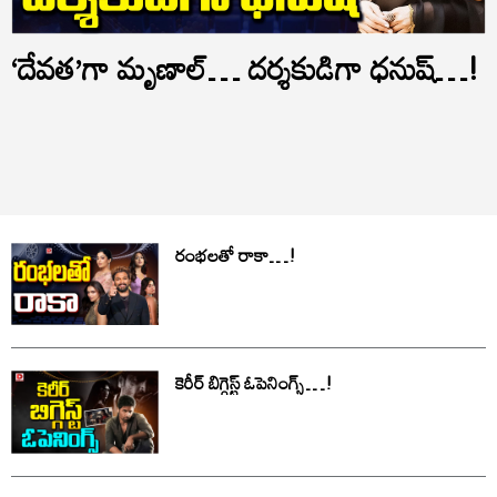
‘దేవత’గా మృణాల్… దర్శకుడిగా ధనుష్…!
రంభలతో రాకా…!
కెరీర్‌ బిగ్గెస్ట్ ఓపెనింగ్స్…!