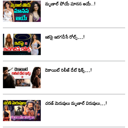
మృణాల్ పోయే మానస ఆయే..!
ఇకపై ఇరగదీసే రోల్స్…!
డెకాయిట్ రిలీజ్ డేట్ ఫిక్స్…!
చరణ్ మెరుపులు మృణాల్ విరుపులు…!