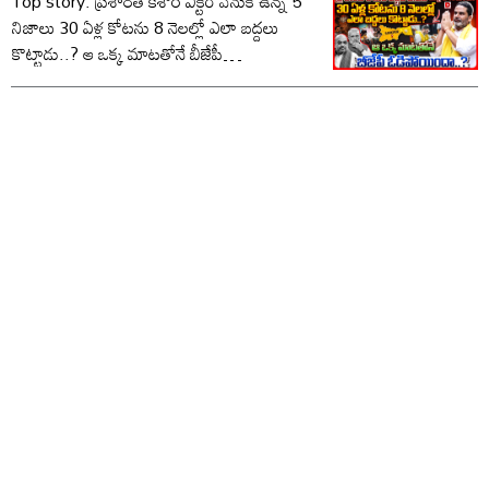
Top story: ప్రశాంత్ కిశోర్ విక్టరీ వెనుక ఉన్న 5
నిజాలు 30 ఏళ్ల కోటను 8 నెలల్లో ఎలా బద్దలు
కొట్టాడు..? ఆ ఒక్క మాటతోనే బీజేపీ
ఓడిపోయిందా..?