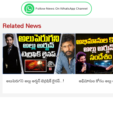
Follow News On WhatsApp Channel
Related News
అలుపెరుగని అల్లు అర్జున్ టెర్రిఫిక్ లైనప్..‌!
అభిమానుల కోసం అల్లు అ