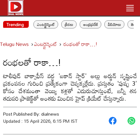
Trending
ఎంటర్టైన్మెంట్
క్రీడలు
ఆంధ్రప్రదేశ్
వీడియోలు
తెలం
Telugu News
ఎంటర్టైన్మెంట్
రంభలతో రాకా…!
రంభలతో రాకా…!
టాలీవుడ్ బాక్సాఫీస్ వద్ద 'ఐకాన్ స్టార్' అల్లు అర్జున్ సృష్టించే
ప్రకంపనల గురించి ప్రత్యేకంగా చెప్పక్కర్లేదు. ప్రస్తుతం 'పుష్ప 3'
కోసం దేశమంతా వెయ్యి కళ్లతో ఎదురుచూస్తుంటే, బన్నీ తన
తదుపరి ప్రాజెక్ట్‌తో అంతకు మించిన హైప్ క్రియేట్ చేస్తున్నారు.
Post Published By:
dialnews
Updated : 15 April 2026, 6:15 PM IST