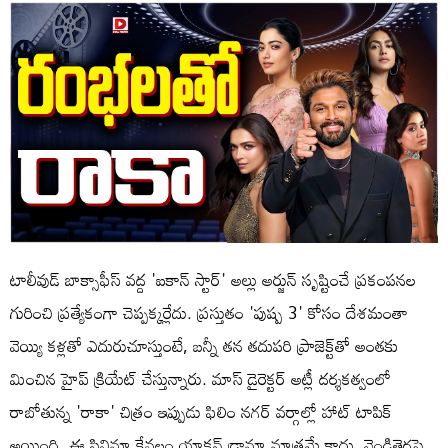
టాలీవుడ్ బాక్సాఫీస్ వద్ద 'ఐకాన్ స్టార్' అల్లు అర్జున్ సృష్టించే ప్రకంపనల
గురించి ప్రత్యేకంగా చెప్పక్కర్లేదు. ప్రస్తుతం 'పుష్ప 3' కోసం దేశమంతా
వెయ్యి కళ్లతో ఎదురుచూస్తుంటే, బన్నీ తన తదుపరి ప్రాజెక్ట్‌తో అంతకు
మించిన హైప్ క్రియేట్ చేస్తున్నారు. మాస్ డైరెక్టర్ అట్లీ దర్శకత్వంలో
రాబోతున్న 'రాకా' చిత్రం ఇప్పుడు ఫిలిం నగర్ వర్గాల్లో హాట్ టాపిక్
అయింది. ఈ సినిమా కేవలం యాక్షన్ డ్రామా మాత్రమే కాదు, వెండితెరపై