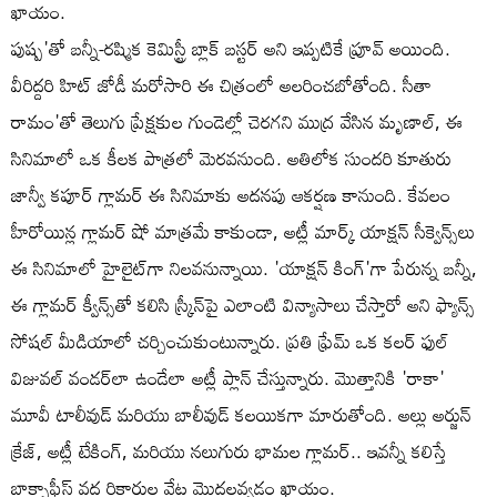
ఖాయం.
పుష్ప'తో బన్నీ-రష్మిక కెమిస్ట్రీ బ్లాక్ బస్టర్ అని ఇప్పటికే ప్రూవ్ అయింది.
వీరిద్దరి హిట్ జోడీ మరోసారి ఈ చిత్రంలో అలరించబోతోంది. సీతా
రామం'తో తెలుగు ప్రేక్షకుల గుండెల్లో చెరగని ముద్ర వేసిన మృణాల్, ఈ
సినిమాలో ఒక కీలక పాత్రలో మెరవనుంది. అతిలోక సుందరి కూతురు
జాన్వీ కపూర్ గ్లామర్ ఈ సినిమాకు అదనపు ఆకర్షణ కానుంది. కేవలం
హీరోయిన్ల గ్లామర్ షో మాత్రమే కాకుండా, అట్లీ మార్క్ యాక్షన్ సీక్వెన్స్‌లు
ఈ సినిమాలో హైలైట్‌గా నిలవనున్నాయి. 'యాక్షన్ కింగ్'గా పేరున్న బన్నీ,
ఈ గ్లామర్ క్వీన్స్‌తో కలిసి స్క్రీన్‌పై ఎలాంటి విన్యాసాలు చేస్తారో అని ఫ్యాన్స్
సోషల్ మీడియాలో చర్చించుకుంటున్నారు. ప్రతి ఫ్రేమ్ ఒక కలర్ ఫుల్
విజువల్ వండర్‌లా ఉండేలా అట్లీ ప్లాన్ చేస్తున్నారు. మొత్తానికి 'రాకా'
మూవీ టాలీవుడ్ మరియు బాలీవుడ్ కలయికగా మారుతోంది. అల్లు అర్జున్
క్రేజ్, అట్లీ టేకింగ్, మరియు నలుగురు భామల గ్లామర్.. ఇవన్నీ కలిస్తే
బాక్సాఫీస్ వద్ద రికార్డుల వేట మొదలవ్వడం ఖాయం.