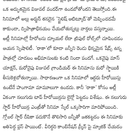
ఒక అద్భుతమైన విజువల్ వండర్‌గా ఉండబోతోందని తెలుస్తోంది.ఈ
సినిమాలో అల్లు అర్జున్ తనదైన 'స్టైలిష్ ఆటిట్యూడ్'తో మెప్పించడమే
కాకుండా, ద్విపాత్రాభినయం చేయబోతున్నట్లు వార్తలు వస్తున్నాయి.
అట్లీ సినిమాల్లో హీరోలను డ్యూయల్ లేదా ట్రిపుల్ రోల్స్‌లో చూపించడం
ఆయన స్పెషాలిటీ. 'రాకా'లో కూడా బన్నీని రెండు భిన్నమైన షేడ్స్ ఉన్న
పాత్రల్లో చూడటం అభిమానులకు కంటి నిండా పండగే. ఒకవైపు మాస్
యాక్షన్, మరోవైపు విజువల్ గ్రాండియర్ ఈ సినిమాను మరో స్థాయికి
తీసుకెళ్లబోతున్నాయి. సాధారణంగా ఒక సినిమాలో ఇద్దరు హీరోయిన్లు
ఉంటేనే హంగామా మామూలుగా ఉండదు. కానీ 'రాకా' కోసం అట్లీ
ఏకంగా నలుగురు టాప్ హీరోయిన్లను లైన్లో పెట్టడం విశేషం. ఈ నలుగురు
స్టార్ హీరోయిన్ల ఎంట్రీతో సినిమా స్కేల్ ఒక్కసారిగా మారిపోయింది.
గ్లోబల్ స్టార్ దీపికా పదుకొనే తొలిసారి బన్నీతో జతకట్టడం ఈ సినిమాకు
అతిపెద్ద ప్లస్ పాయింట్. వీరిద్దరి కాంబినేషన్ స్క్రీన్ పై మ్యాజిక్ చేయడం