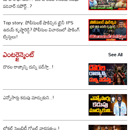
పరివార్ సపోర్ట్..?
Top story: పోలీసులకే షాకిచ్చిన ట్రైనీ IPS
ఉదయ్ కృష్ణారెడ్డి? పోలీసుల విచారణలో షాకింగ్
ట్విస్టులు!
ఎంటర్టైన్మెంట్
See All
దొరల రాజ్యాన్ని దున్ని పడేస్తా..!
ఎన్నోసార్లు కడుపు మాడ్చుకుని..!
లోకల్ సెలబ్రిటీ గ్లోబల్ వారసత్వం.!