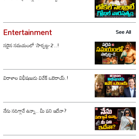
Entertainment
See All
సరైన సమయంలో ‘సార్పట్ట-2’..!
విరాళాల విభీషణుడు వివేక్ ఒబెరాయ్.!
నేను సరిగ్గానే ఉన్నా.. మీ పని ఇదేనా?