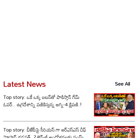
Latest News
See All
Top story: ఒకే ఒక్క బటన్‌తో పాకిస్తాన్ గేమ్
ఓవర్.. ఉగ్రదేశాన్ని వణికిస్తున్న అగ్ని-4 క్షిపణి.!
Top story: బీజేపీపై సీరియస్ గా ఆర్‌ఎస్‌ఎస్ చీఫ్
మోహన్ భగవత్..? జెన్-జీ ఆందోళనలకు సంఘ్