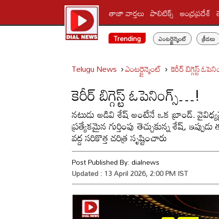
తాజా వార్తలు
పాలిటిక్స్‌
ఆంధ్రప్రదేశ్
Trending
ఎంటర్టైన్మెంట్
క్రీడలు
Telugu News
ఎంటర్టైన్మెంట్
కెరీర్‌ బిగ్గెస్ట్ ఓప
కెరీర్‌ బిగ్గెస్ట్ ఓపెనింగ్స్…!
నటుడు అడివి శేష్ అంటేనే ఒక బ్రాండ్. వై
ప్రత్యేకమైన గుర్తింపు తెచ్చుకున్న శేష్, ఇప్పు
వద్ద సరికొత్త చరిత్ర సృష్టించారు
Post Published By:
dialnews
Updated : 13 April 2026, 2:00 PM IST