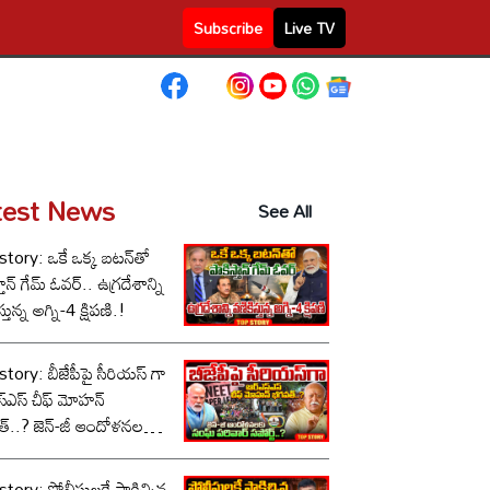
Subscribe
Live TV
test News
See All
tory: ఒకే ఒక్క బటన్‌తో
తాన్ గేమ్ ఓవర్.. ఉగ్రదేశాన్ని
్తున్న అగ్ని-4 క్షిపణి.!
tory: బీజేపీపై సీరియస్ గా
స్‌ఎస్ చీఫ్ మోహన్
్..? జెన్-జీ ఆందోళనలకు
పరివార్ సపోర్ట్..?
tory: పోలీసులకే షాకిచ్చిన