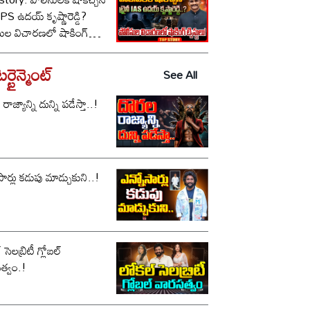
ీ IPS ఉదయ్ కృష్ణారెడ్డి?
సుల విచారణలో షాకింగ్
టులు!
్టైన్మెంట్
See All
ాజ్యాన్ని దున్ని పడేస్తా..!
సార్లు కడుపు మాడ్చుకుని..!
సెలబ్రిటీ గ్లోబల్
త్వం.!