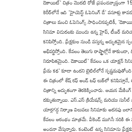
డెకాయిట్' చిత్రం మొదటి రోజే ప్రపంచవ్యాప్తంగా 15 
కెరీర్‌లోనే ఇది 'హైయెస్ట్ ఓపెనింగ్ డే' వసూళ్లు
చిత్రాలు మంచి ఓపెనింగ్స్ సాధించినప్పటికీ, 'డెకాయిట్
సినిమా విడుదలకు ముందు ఉన్న హైప్, టీజర్ మరియు స
కనిపిస్తోంది. ప్రేక్షకుల నుండి వస్తున్న అద్భుతమైన
అభివర్ణిస్తోంది. కేవలం తెలుగు రాష్ట్రాల్లోనే కాకుండ
నిరూపితమైంది. డెకాయిట్' కేవలం ఒక యాక్షన్ సి
ప్రేమ కథ' కూడా ఉందని టైటిల్‌లోనే స్పష్టమవుతోంది
ఈ చిత్రంలో శేష్ రఫ్ అండ్ టఫ్ లుక్‌లో కనిపిస్తూన
చిత్రాన్ని అద్భుతంగా తెరకెక్కించారు. ఆయన మేకింగ
దక్కుతున్నాయి. ఎస్.ఎస్ క్రియేషన్స్ మరియు సునీల్ న
యార్లగడ్డ నిర్మాణ విలువలు సినిమాకు అదనపు బలాన్
కేవలం ఆరంభం మాత్రమే. వీకెండ్ ముగిసే సరికి ఈ వస
అంచనా వేస్తున్నారు. కంటెంట్ ఉన్న సినిమాను ప్రేక్