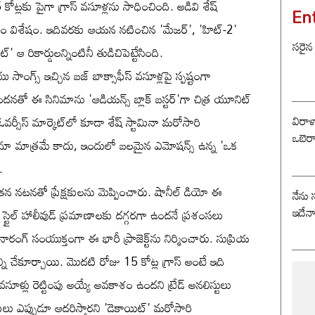
కోట్లకు పైగా గ్రాస్ వసూళ్లను సాధించింది. అడివి శేష్
En
 కావడం విశేషం. ఇదివరకు ఆయన నటించిన 'మేజర్', 'హిట్-2'
సరైన
' ఆ రికార్డులన్నింటినీ తుడిచిపెట్టేసింది.
ాంగ్స్ ఇచ్చిన బజ్ బాక్సాఫీస్ వసూళ్లపై స్పష్టంగా
 స్పందనతో ఈ సినిమాను 'ఆడియన్స్ బ్లాక్ బస్టర్'గా చిత్ర యూనిట్
విరాళ
ా, ఓవర్సీస్ మార్కెట్‌లో కూడా శేష్ స్టామినా మరోసారి
ఒబెర
నిమా మాత్రమే కాదు, ఇందులో బలమైన ఎమోషన్స్ ఉన్న 'ఒక
.
ే, తన నటనతో ప్రేక్షకులను మెప్పించారు. షానీల్ డియో ఈ
నేను 
ఇదేన
్ స్టైల్ హాలీవుడ్ ప్రమాణాలకు దగ్గరగా ఉందనే ప్రశంసలు
ారంగ్ సంయుక్తంగా ఈ భారీ ప్రాజెక్ట్‌ను నిర్మించారు. సుప్రియ
ని చేకూర్చాయి. మొదటి రోజు 15 కోట్ల గ్రాస్ అంటే ఇది
ూళ్లు రెట్టింపు అయ్యే అవకాశం ఉందని ట్రేడ్ అనలిస్టులు
షకులు ఎప్పుడూ ఆదరిస్తారని 'డెకాయిట్' మరోసారి