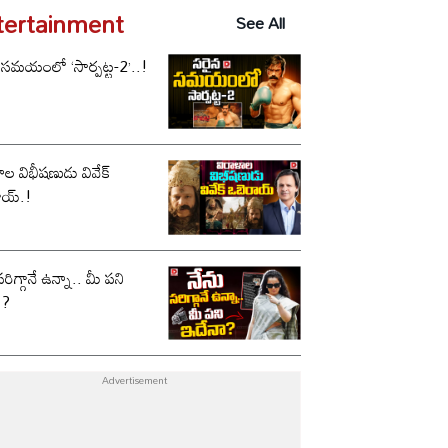
tertainment
See All
 సమయంలో ‘సార్పట్ట-2’..!
ాల విభీషణుడు వివేక్
ాయ్.!
సరిగ్గానే ఉన్నా.. మీ పని
ా?