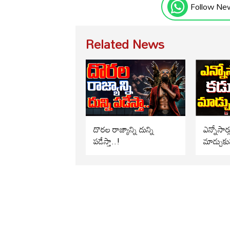
Follow Ne
Related News
దొరల రాజ్యాన్ని దున్ని
ఎన్నోసార్
పడేస్తా..!
మాడ్చుకు