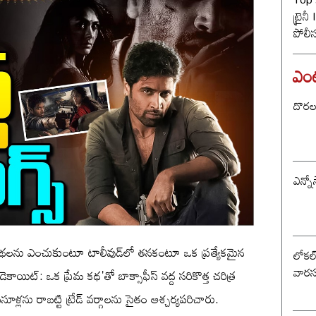
ట్రైన
పోలీ
ట్విస్
ఎంటర
దొరల ర
ఎన్నో
ైన కథలను ఎంచుకుంటూ టాలీవుడ్‌లో తనకంటూ ఒక ప్రత్యేకమైన
లోకల్ 
వారస
 'డెకాయిట్: ఒక ప్రేమ కథ'తో బాక్సాఫీస్ వద్ద సరికొత్త చరిత్ర
ళ్లను రాబట్టి ట్రేడ్ వర్గాలను సైతం ఆశ్చర్యపరిచారు.