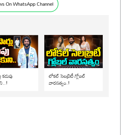
ws On WhatsApp Channel
లు కడుపు
లోకల్ సెలబ్రిటీ గ్లోబల్
ని..!
వారసత్వం.!