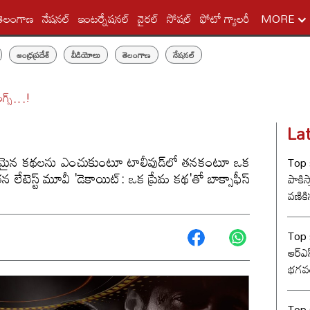
తెలంగాణ
నేషనల్
ఇంటర్నేషనల్
వైరల్
సోషల్
ఫోటో గ్యాలరీ
MORE
ఆంధ్రప్రదేశ్
వీడియోలు
తెలంగాణ
నేషనల్
ెనింగ్స్…!
La
విధ్యమైన కథలను ఎంచుకుంటూ టాలీవుడ్‌లో తనకంటూ ఒక
Top s
డు తన లేటెస్ట్ మూవీ 'డెకాయిట్: ఒక ప్రేమ కథ'తో బాక్సాఫీస్
పాకిస్
వణికిస
Top s
ఆర్‌ఎ
భగవత
సంఘ్ 
Top s