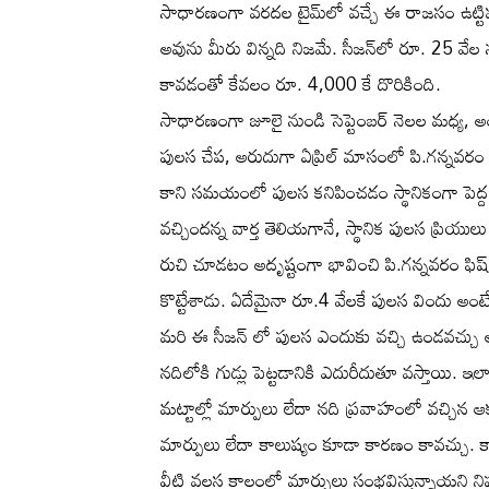
సాధారణంగా వరదల టైమ్‌లో వచ్చే ఈ రాజసం ఉట్టిపడే 
అవును మీరు విన్నది నిజమే. సీజన్‌లో రూ. 25 వేల 
కావడంతో కేవలం రూ. 4,000 కే దొరికింది.
సాధారణంగా జూలై నుండి సెప్టెంబర్ నెలల మధ్య, అ
పులస చేప, అరుదుగా ఏప్రిల్ మాసంలో పి.గన్నవరం 
కాని సమయంలో పులస కనిపించడం స్థానికంగా పెద్ద చర
వచ్చిందన్న వార్త తెలియగానే, స్థానిక పులస ప్రియులు 
రుచి చూడటం అదృష్టంగా భావించి పి.గన్నవరం ఫిష్ 
కొట్టేశాడు. ఏదేమైనా రూ.4 వేలకే పులస విందు 
మరి ఈ సీజన్ లో పులస ఎందుకు వచ్చి ఉండవచ్చు అన
నదిలోకి గుడ్లు పెట్టడానికి ఎదురీదుతూ వస్తాయి. ఇ
మట్టాల్లో మార్పులు లేదా నది ప్రవాహంలో వచ్చిన ఆక
మార్పులు లేదా కాలుష్యం కూడా కారణం కావచ్చు. క
వీటి వలస కాలంలో మార్పులు సంభవిస్తున్నాయని నిపు