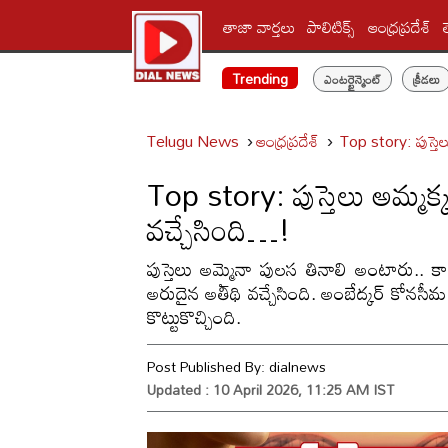
తాజా వార్తలు
పాలిటిక్స్‌
ఆంధ్రప్రదేశ్
Trending
ఎంటర్టైన్మెంట్
క్రీడలు
Telugu News
ఆంధ్రప్రదేశ్
Top story: పుస్తెల
Top story: పుస్తెలు అమ్మక్
వచ్చేసింది…!
పుస్తెలు అమ్మైనా పులస తినాలి అంటారు.. కాన
అరుదైన అతిథి వచ్చేసింది. అంబేద్కర్ కోనసీమ జ
కొట్టుకొచ్చింది.
Post Published By:
dialnews
Updated : 10 April 2026, 11:25 AM IST