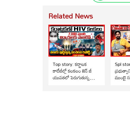
Related News
Top story: కర్ణాటక
Spl story: రూపాయ
కాలేజీల్లో కలకలం జెన్ జీ
ప్రభుత్వా
యువతలో పెరుగుతున్న
ముంబై సర్
మహమ్మారి.. కర్ణాటక
సొంత జే
ప్రభుత్వం సంచలన నిర్ణయం
ఏంటీ షాకింగ్ రిపోర్ట్..?