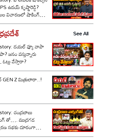
ీ IPS ఉదయ్ కృష్ణారెడ్డి?
సుల విచారణలో షాకింగ్
టులు!
రప్రదేశ్
See All
tory: డయల్ వ్యూ వాపా
పా? జనం వస్తున్నారు
ఓట్లు వేస్తారా?
్ GEN Z మిత్రులారా..!
story: చంద్రబాబు
నింగ్ తో…. ముద్రగడ
కరణ సభకు దూరంగా
ి నేతలు..!