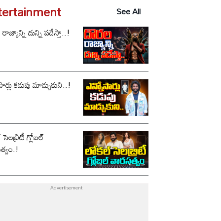
tertainment
See All
ాజ్యాన్ని దున్ని పడేస్తా..!
సార్లు కడుపు మాడ్చుకుని..!
సెలబ్రిటీ గ్లోబల్
త్వం.!