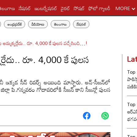
తెలంగాణ
నేషనల్
ఇంటర్నేషనల్
వైరల్
సోషల్
ఫోటో గ్యాలరీ
MORE
ఆంధ్రప్రదేశ్
వీడియోలు
తెలంగాణ
నేషనల్
ు అమ్మక్కర్లేదు.. రూ. 4,000 కే పులస వచ్చేసింది…!
కర్లేదు.. రూ. 4,000 కే పులస
La
Top s
పాకిస్
ీ ఇక్కడ సీన్ రివర్స్ అయింది మాస్టారు. అన్-సీజన్‌లో
వణికిస
ిల్లా పి.గన్నవరం గోదావరిలోకి సీజన్ కాని సీజన్లో పులస
Top s
ఆర్‌ఎ
భగవత
సంఘ్ 
Top s