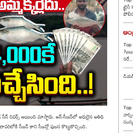
ట్రైన
పోలీ
ట్విస్
ఆంధ్
Top s
?బలు
సరే… 
డియర
Top 
వార్
 సీన్ రివర్స్ అయింది మాస్టారు. అన్-సీజన్‌లో అరుదైన అతిథి
సంస్
ావరిలోకి సీజన్ కాని సీజన్లో పులస కొట్టుకొచ్చింది.
కూటమ