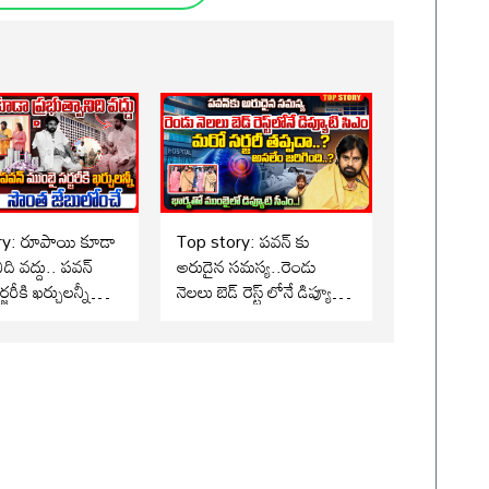
ి కూడా
Top story: పవన్ కు
నిది వద్దు.. పవన్
అరుదైన సమస్య..రెండు
జరీకి ఖర్చులన్నీ
నెలలు బెడ్ రెస్ట్ లోనే డిప్యూటి
బులోంచే..!
సిఎం మరో సర్జరీ తప్పదా..?
అసలేం జరిగింది..? భార్యతో
ముంబైలో డిప్యూటి సీఎం..!