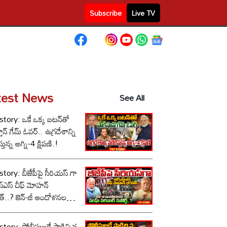
Subscribe
Live TV
test News
See All
tory: ఒకే ఒక్క బటన్‌తో
తాన్ గేమ్ ఓవర్.. ఉగ్రదేశాన్ని
్తున్న అగ్ని-4 క్షిపణి.!
tory: బీజేపీపై సీరియస్ గా
స్‌ఎస్ చీఫ్ మోహన్
్..? జెన్-జీ ఆందోళనలకు
పరివార్ సపోర్ట్..?
tory: పోలీసులకే షాకిచ్చిన