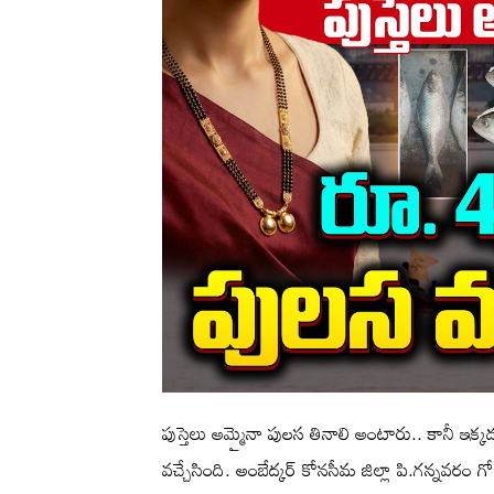
పుస్తెలు అమ్మైనా పులస తినాలి అంటారు.. కానీ ఇక్కడ
వచ్చేసింది. అంబేద్కర్ కోనసీమ జిల్లా పి.గన్నవరం గోద