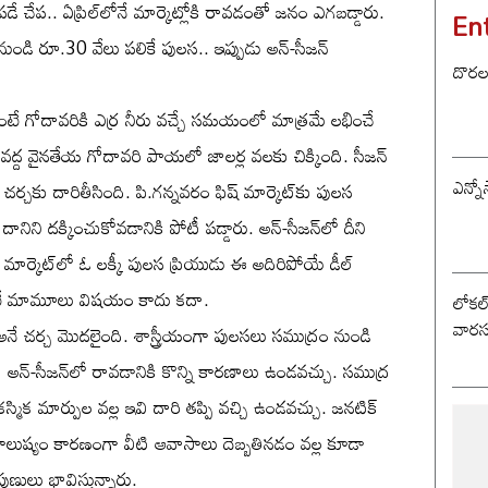
చేప.. ఏప్రిల్‌లోనే మార్కెట్లోకి రావడంతో జనం ఎగబడ్డారు.
En
నుండి రూ.30 వేలు పలికే పులస.. ఇప్పుడు అన్-సీజన్
దొరల ర
ంటే గోదావరికి ఎర్ర నీరు వచ్చే సమయంలో మాత్రమే లభించే
వద్ద వైనతేయ గోదావరి పాయలో జాలర్ల వలకు చిక్కింది. సీజన్
ఎన్నో
్చకు దారితీసింది. పి.గన్నవరం ఫిష్ మార్కెట్‌కు పులస
దానిని దక్కించుకోవడానికి పోటీ పడ్డారు. అన్-సీజన్‌లో దీని
మార్కెట్‌లో ఓ లక్కీ పులస ప్రియుడు ఈ అదిరిపోయే డీల్
అంటే మామూలు విషయం కాదు కదా.
లోకల్ 
వారస
ే చర్చ మొదలైంది. శాస్త్రీయంగా పులసలు సముద్రం నుండి
లా అన్-సీజన్‌లో రావడానికి కొన్ని కారణాలు ఉండవచ్చు. సముద్ర
స్మిక మార్పుల వల్ల ఇవి దారి తప్పి వచ్చి ఉండవచ్చు. జనటిక్
ాలుష్యం కారణంగా వీటి ఆవాసాలు దెబ్బతినడం వల్ల కూడా
ణులు భావిస్తున్నారు.