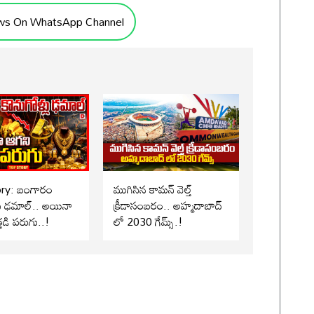
ws On WhatsApp Channel
ory: బంగారం
ముగిసిన కామన్ వెల్త్
లు ఢమాల్.. అయినా
క్రీడాసంబరం.. అహ్మదాబాద్
్తడి పరుగు..!
లో 2030 గేమ్స్.!