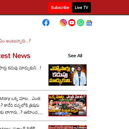
Subscribe
Live TV
 ఏం అంటున్నారు..?
test News
See All
సార్లు కడుపు మాడ్చుకుని..!
story:ఒక్క మాట.. ఎంత
కావేరి రచ్చలోకి త్రిషను
కు లాగారు..? ఊహించని
లో బుక్కైన చిన్న స్టాలిన్..!
tory: ప్రశాంత్ కిశోర్