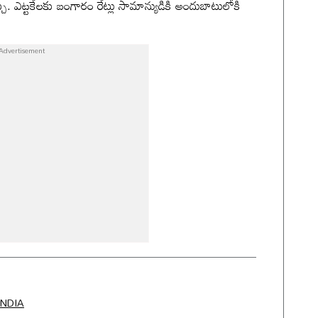
కోవచ్చు. ఎట్టకేలకు బంగారం రేట్లు సామాన్యుడికి అందుబాటులోకి
INDIA