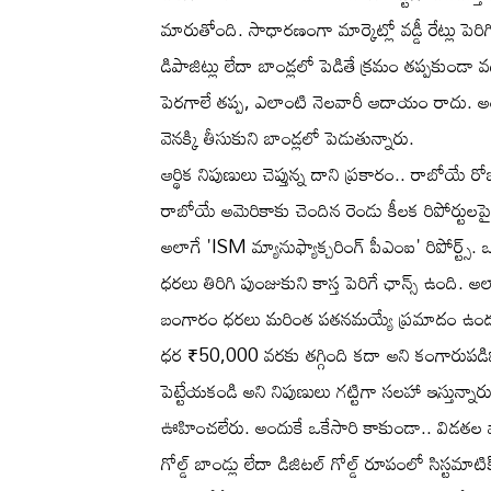
మారుతోంది. సాధారణంగా మార్కెట్లో వడ్డీ రేట్లు పెరిగ
డిపాజిట్లు లేదా బాండ్లలో పెడితే క్రమం తప్పకుండా
పెరగాలే తప్ప, ఎలాంటి నెలవారీ ఆదాయం రాదు. అందుక
వెనక్కి తీసుకుని బాండ్లలో పెడుతున్నారు.
ఆర్థిక నిపుణులు చెప్తున్న దాని ప్రకారం.. రాబో
రాబోయే అమెరికాకు చెందిన రెండు కీలక రిపోర్టులప
అలాగే 'ISM మ్యానుఫ్యాక్చరింగ్ పీఎంఐ' రిపోర్ట్స
ధరలు తిరిగి పుంజుకుని కాస్త పెరిగే ఛాన్స్ ఉంది. అ
బంగారం ధరలు మరింత పతనమయ్యే ప్రమాదం ఉందని ఎక్స్
ధర ₹50,000 వరకు తగ్గింది కదా అని కంగారుపడిపోయ
పెట్టేయకండి అని నిపుణులు గట్టిగా సలహా ఇస్తున్న
ఊహించలేరు. అందుకే ఒకేసారి కాకుండా.. విడతల వా
గోల్డ్ బాండ్లు లేదా డిజిటల్ గోల్డ్ రూపంలో సిస్టమాటి