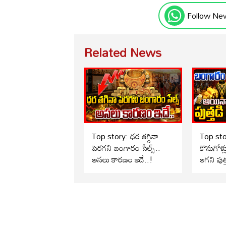
Follow Ne
Related News
Top story: ధర తగ్గినా
Top st
పెరగని బంగారం సేల్స్..
కొనుగోళ్
అసలు కారణం ఇదే..!
ఆగని పుత