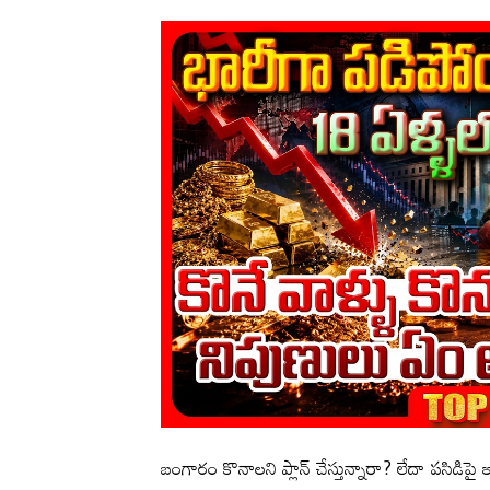
బంగారం కొనాలని ప్లాన్ చేస్తున్నారా? లేదా పసిడిపై ఇ