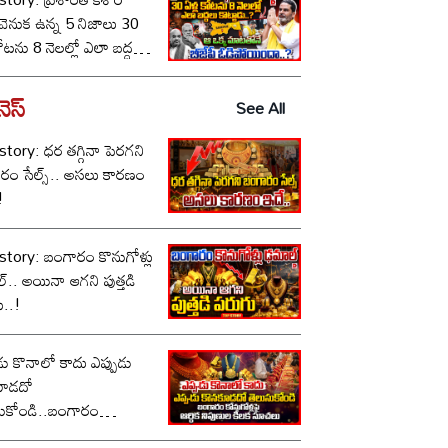
ీ వెనుక ఉన్న 5 నిజాలు 30
కోటను 8 నెలల్లో ఎలా బద్దలు
ాడు..? ఆ ఒక్క మాటతోనే
పీ ఓడిపోయిందా..?
నెస్
See All
tory: ధర తగ్గినా పెరగని
రం సేల్స్.. అసలు కారణం
!
story: బంగారం కొనుగోళ్లు
్.. అయినా ఆగని పుత్తడి
ు..!
డు కొనాలో కాదు ఎప్పుడు
కూడదో
సుకోండి..బంగారం
ోళ్లపై ఆర్థిక నిపుణుల కీలక