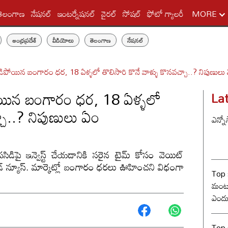
తెలంగాణ
నేషనల్
ఇంటర్నేషనల్
వైరల్
సోషల్
ఫోటో గ్యాలరీ
MORE
ఆంధ్రప్రదేశ్
వీడియోలు
తెలంగాణ
నేషనల్
ిపోయిన బంగారం ధర, 18 ఏళ్ళలో తొలిసారి కొనే వాళ్ళు కొనవచ్చా..? నిపుణులు
ోయిన బంగారం ధర, 18 ఏళ్ళలో
La
్చా..? నిపుణులు ఏం
ఎన్నో
 పసిడిపై ఇన్వెస్ట్ చేయడానికి సరైన టైమ్ కోసం వెయిట్
డ్ న్యూస్. మార్కెట్లో బంగారం ధరలు ఊహించని విధంగా
Top 
మంట? 
ఎందు
రేంజ్ 
Top s