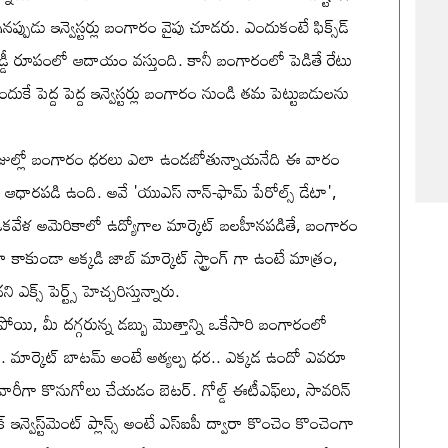
ినప్పుడు ఇన్వెస్టర్లు బంగారం వైపు చూడరు. ఎందుకంటే ఫిక్స్‌డ్
 వడ్డీ రూపంలో ఆదాయం వస్తుంది. కానీ బంగారంలో పెడితే రేటు
ే పెద్ద పెద్ద ఇన్వెస్టర్లు బంగారం నుండి తమ పెట్టుబడులను
యే రోజుల్లో బంగారం ధరలు ఎలా ఉండబోతున్నాయనేది ఈ వారం
ై ఆధారపడి ఉంది. అవే 'యుఎస్ నాన్-ఫామ్ పేరోల్స్ డేటా',
్. ఒకవేళ అమెరికాలో ఉద్యోగాల మార్కెట్ బలహీనపడితే, బంగారం
లా కాకుండా అక్కడి జాబ్ మార్కెట్ స్ట్రాంగ్ గా ఉంటే మాత్రం,
 పెర్ట్స్ హెచ్చరిస్తున్నారు.
ి, మీ దగ్గరున్న డబ్బు మొత్తాన్ని ఒకేసారి బంగారంలో
ారు. మార్కెట్ బాటమ్ అంటే అత్యల్ప ధర.. ఎక్కడ ఉందో ఎవరూ
రీగా కొనుగోలు చేయడం బెటర్. గోల్డ్ ఈటీఎఫ్‌లు, సావరిన్
క్ ఇన్వెస్ట్‌మెంట్ ప్లాన్స్ అంటే ఎస్ఐపీ ద్వారా కొంచెం కొంచెంగా