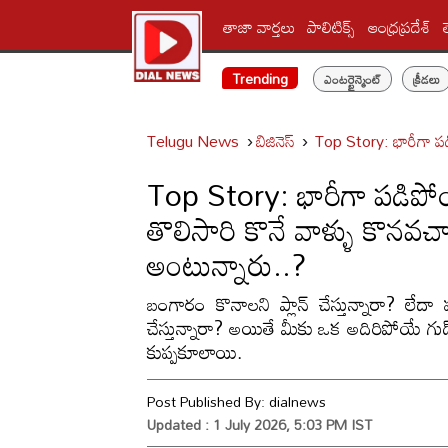
తాజా వార్తలు
పాలిటిక్స్‌
ఆంధ్రప్రదేశ్
Trending
ఎంటర్టైన్మెంట్
క్రీడలు
Telugu News
బిజినెస్
Top Story: భారీగా పడ
Top Story: భారీగా పడిప
తొలిసారి కొనే వాళ్ళు కొనవచ
అంటున్నారు..?
బంగారం కొనాలని ప్లాన్ చేస్తున్నారా? లేదా
చేస్తున్నారా? అయితే మీకు ఒక అదిరిపోయే గు
కుప్పకూలాయి.
Post Published By:
dialnews
Updated : 1 July 2026, 5:03 PM IST