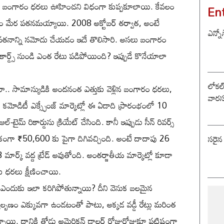
సూచల
ట్లో బంగారం ధరలు ఊహించని విధంగా కుప్పకూలాయి. కేవలం
En
ాతం మేర పతనమయ్యాయి. 2008 అక్టోబర్ తర్వాత, అంటే
ఎన్నో
 పతనాన్ని నమోదు చేయడం ఇదే తొలిసారి. అసలు బంగారం
ార్డ్స్ నుండి ఎంత రేటు పడిపోయింది? ఇప్పుడే కొనేయాలా
లోకల్ 
ూ.. సామాన్యుడికి అందనంత ఎత్తుకు వెళ్లిన బంగారం ధరలు,
వారస
ీ కమోడిటీ ఎక్స్ఛేంజ్ మార్కెట్లో ఈ ఏడాది ప్రారంభంలో 10
్ రికార్డును క్రియేట్ చేసింది. కానీ ఇప్పుడు సీన్ రివర్స్
ఏకంగా ₹50,600 కు పైగా దిగివచ్చింది. అంటే దాదాపు 26
సరైన
3 మార్క్ వద్ద ట్రేడ్ అవుతోంది. అంతర్జాతీయ మార్కెట్లో కూడా
కు ధరలు క్షీణించాయి.
ు ఎందుకు ఇలా కరిగిపోతున్నాయి? దీని వెనుక బలమైన
ల్బణం ఎక్కువగా ఉండటంతో పాటు, అక్కడ వడ్డీ రేట్లు మరింత
న్నాయి. దానికి తోడు అమెరికన్ డాలర్ రోజురోజుకూ పటిష్టంగా