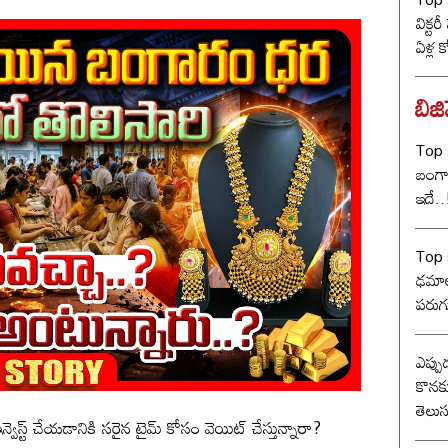
విక్టర
ఏళ్ల 
కొట్ట
బీజే
బిజి
Top s
బంగా
ఇదే..
Top 
ఢమాల
పరుగ
ఎప్పు
కొన
తెలు
న్వెస్ట్ చేయడానికి సరైన టైమ్ కోసం వెయిట్ చేస్తున్నారా?
కోనుగ