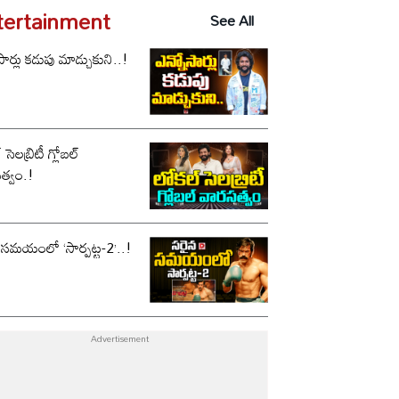
ు..!
tertainment
See All
సార్లు కడుపు మాడ్చుకుని..!
సెలబ్రిటీ గ్లోబల్
త్వం.!
 సమయంలో ‘సార్పట్ట-2’..!