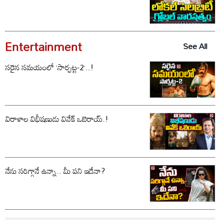
Entertainment
See All
సరైన సమయంలో ‘సార్పట్ట-2’..!
విరాళాల విభీషణుడు వివేక్ ఒబెరాయ్.!
నేను సరిగ్గానే ఉన్నా.. మీ పని ఇదేనా?