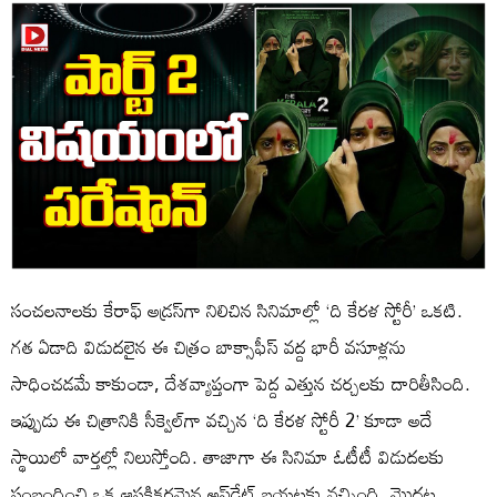
సంచలనాలకు కేరాఫ్ అడ్రస్‌గా నిలిచిన సినిమాల్లో ‘ది కేరళ స్టోరీ’ ఒకటి.
గత ఏడాది విడుదలైన ఈ చిత్రం బాక్సాఫీస్ వద్ద భారీ వసూళ్లను
సాధించడమే కాకుండా, దేశవ్యాప్తంగా పెద్ద ఎత్తున చర్చలకు దారితీసింది.
ఇప్పుడు ఈ చిత్రానికి సీక్వెల్‌గా వచ్చిన ‘ది కేరళ స్టోరీ 2’ కూడా అదే
స్థాయిలో వార్తల్లో నిలుస్తోంది. తాజాగా ఈ సినిమా ఓటీటీ విడుదలకు
సంబంధించి ఒక ఆసక్తికరమైన అప్‌డేట్ బయటకు వచ్చింది. మొదట