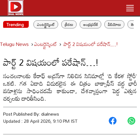
Trending
ఎంటర్టైన్మెంట్
క్రీడలు
ఆంధ్రప్రదేశ్
వీడియోలు
తెలం
Telugu News
ఎంటర్టైన్మెంట్
పార్ట్ 2 విషయంలో పరేషాన్…!
పార్ట్ 2 విషయంలో పరేషాన్…!
సంచలనాలకు కేరాఫ్ అడ్రస్‌గా నిలిచిన సినిమాల్లో ‘ది కేరళ స్టోరీ’
ఒకటి. గత ఏడాది విడుదలైన ఈ చిత్రం బాక్సాఫీస్ వద్ద భారీ
వసూళ్లను సాధించడమే కాకుండా, దేశవ్యాప్తంగా పెద్ద ఎత్తున
చర్చలకు దారితీసింది.
Post Published By:
dialnews
Updated : 28 April 2026, 9:10 PM IST