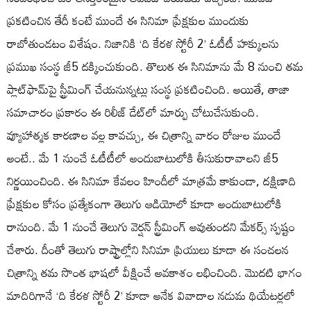
ప్రకటించిన తేదీ కంటే ముందే ఈ సినిమా ప్రేక్షకుల ముందుకు
రాబోతుండటం విశేషం. నిజానికి ‘ది కేరళ స్టోరీ 2’ ఓటీటీ హక్కులను
ప్రముఖ సంస్థ జీ5 దక్కించుకుంది. తొలుత ఈ సినిమాను మే 8 నుంచి తమ
ప్లాట్‌ఫామ్‌పై స్ట్రీమింగ్ చేయనున్నట్లు సంస్థ ప్రకటించింది. అయితే, తాజా
సమాచారం ప్రకారం ఈ రిలీజ్ డేట్‌లో మార్పు చోటుచేసుకుంది.
వ్యూహాత్మక కారణాల వల్ల కావచ్చు, ఈ చిత్రాన్ని వారం రోజుల ముందే
అంటే.. మే 1 నుంచే ఓటీటీలో అందుబాటులోకి తీసుకురావాలని జీ5
నిర్ణయించింది. ఈ సినిమా కేవలం హిందీలో మాత్రమే కాకుండా, దక్షిణాది
ప్రేక్షకుల కోసం ప్రత్యేకంగా తెలుగు ఆడియోలో కూడా అందుబాటులోకి
రానుంది. మే 1 నుంచే తెలుగు వెర్షన్ స్ట్రీమింగ్ అవుతుందని మేకర్స్ స్పష్టం
చేశారు. దీంతో తెలుగు రాష్ట్రాల్లోని సినిమా ప్రియులు కూడా ఈ సంచలన
చిత్రాన్ని తమ సొంత భాషలో వీక్షించే అవకాశం లభించింది. మొదటి భాగం
మాదిరిగానే ‘ది కేరళ స్టోరీ 2’ కూడా అనేక వివాదాల నడుమ థియేటర్లలో