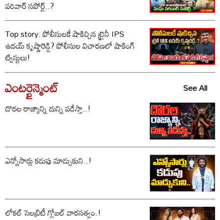
పరివార్ సపోర్ట్..?
Top story: పోలీసులకే షాకిచ్చిన ట్రైనీ IPS
ఉదయ్ కృష్ణారెడ్డి? పోలీసుల విచారణలో షాకింగ్
ట్విస్టులు!
ఎంటర్టైన్మెంట్
See All
దొరల రాజ్యాన్ని దున్ని పడేస్తా..!
ఎన్నోసార్లు కడుపు మాడ్చుకుని..!
లోకల్ సెలబ్రిటీ గ్లోబల్ వారసత్వం.!