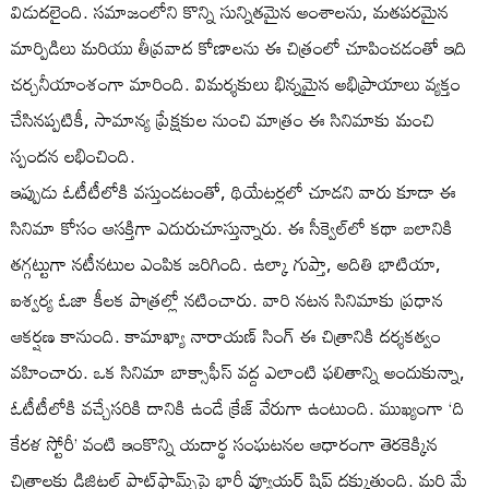
విడుదలైంది. సమాజంలోని కొన్ని సున్నితమైన అంశాలను, మతపరమైన
మార్పిడిలు మరియు తీవ్రవాద కోణాలను ఈ చిత్రంలో చూపించడంతో ఇది
చర్చనీయాంశంగా మారింది. విమర్శకులు భిన్నమైన అభిప్రాయాలు వ్యక్తం
చేసినప్పటికీ, సామాన్య ప్రేక్షకుల నుంచి మాత్రం ఈ సినిమాకు మంచి
స్పందన లభించింది.
ఇప్పుడు ఓటీటీలోకి వస్తుండటంతో, థియేటర్లలో చూడని వారు కూడా ఈ
సినిమా కోసం ఆసక్తిగా ఎదురుచూస్తున్నారు. ఈ సీక్వెల్‌లో కథా బలానికి
తగ్గట్టుగా నటీనటుల ఎంపిక జరిగింది. ఉల్కా గుప్తా, అదితి భాటియా,
ఐశ్వర్య ఓజా కీలక పాత్రల్లో నటించారు. వారి నటన సినిమాకు ప్రధాన
ఆకర్షణ కానుంది. కామాఖ్యా నారాయణ్ సింగ్ ఈ చిత్రానికి దర్శకత్వం
వహించారు. ఒక సినిమా బాక్సాఫీస్ వద్ద ఎలాంటి ఫలితాన్ని అందుకున్నా,
ఓటీటీలోకి వచ్చేసరికి దానికి ఉండే క్రేజ్ వేరుగా ఉంటుంది. ముఖ్యంగా ‘ది
కేరళ స్టోరీ’ వంటి ఇంకొన్ని యదార్థ సంఘటనల ఆధారంగా తెరకెక్కిన
చిత్రాలకు డిజిటల్ ప్లాట్‌ఫామ్స్‌పై భారీ వ్యూయర్ షిప్ దక్కుతుంది. మరి మే