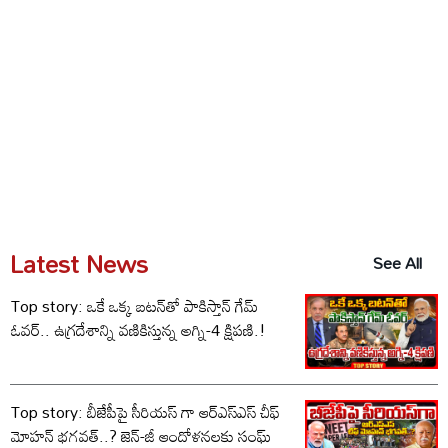
Latest News
See All
Top story: ఒకే ఒక్క బటన్‌తో పాకిస్తాన్ గేమ్
ఓవర్.. ఉగ్రదేశాన్ని వణికిస్తున్న అగ్ని-4 క్షిపణి.!
Top story: బీజేపీపై సీరియస్ గా ఆర్‌ఎస్‌ఎస్ చీఫ్
మోహన్ భగవత్..? జెన్-జీ ఆందోళనలకు సంఘ్