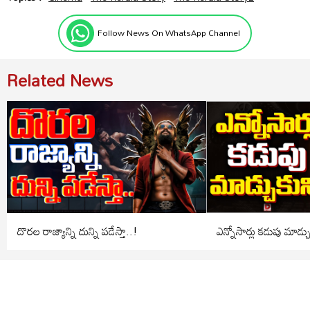
Follow News On WhatsApp Channel
Related News
దొరల రాజ్యాన్ని దున్ని పడేస్తా..!
ఎన్నోసార్లు కడుపు మాడ్చ