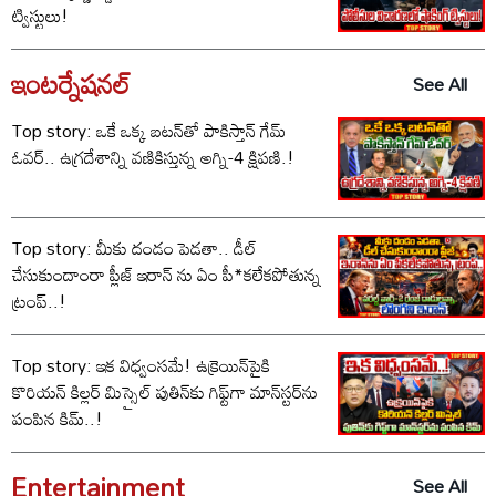
ట్విస్టులు!
ఇంటర్నేషనల్
See All
Top story: ఒకే ఒక్క బటన్‌తో పాకిస్తాన్ గేమ్
ఓవర్.. ఉగ్రదేశాన్ని వణికిస్తున్న అగ్ని-4 క్షిపణి.!
Top story: మీకు దండం పెడతా.. డీల్
చేసుకుందాంరా ప్లీజ్ ఇరాన్ ను ఏం పీ*కలేకపోతున్న
ట్రంప్..!
Top story: ఇక విధ్వంసమే! ఉక్రెయిన్‌పైకి
కొరియన్ కిల్లర్ మిస్సైల్ పుతిన్‌కు గిఫ్ట్‌గా మాన్‌స్టర్‌ను
పంపిన కిమ్..!
Entertainment
See All