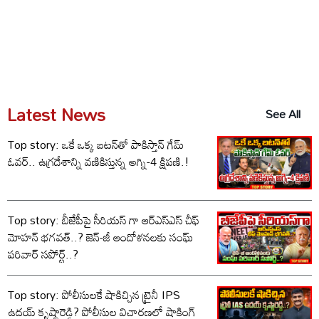
Latest News
See All
Top story: ఒకే ఒక్క బటన్‌తో పాకిస్తాన్ గేమ్
ఓవర్.. ఉగ్రదేశాన్ని వణికిస్తున్న అగ్ని-4 క్షిపణి.!
Top story: బీజేపీపై సీరియస్ గా ఆర్‌ఎస్‌ఎస్ చీఫ్
మోహన్ భగవత్..? జెన్-జీ ఆందోళనలకు సంఘ్
పరివార్ సపోర్ట్..?
Top story: పోలీసులకే షాకిచ్చిన ట్రైనీ IPS
ఉదయ్ కృష్ణారెడ్డి? పోలీసుల విచారణలో షాకింగ్