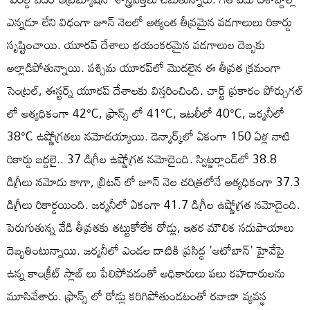
ఎన్నడూ లేని విధంగా జూన్ నెలలో అత్యంత తీవ్రమైన వడగాలులు రికార్డు
సృష్టించాయి. యూరప్ దేశాలు భయంకరమైన వడగాలుల దెబ్బకు
అల్లాడిపోతున్నాయి. పశ్చిమ యూరప్‌లో మొదలైన ఈ తీవ్రత క్రమంగా
సెంట్రల్, ఈస్టర్న్ యూరప్ దేశాలకు విస్తరించింది. చార్ట్ ప్రకారం పోర్చుగల్
లో అత్యధికంగా 42°C, ఫ్రాన్స్ లో 41°C, ఇటలీలో 40°C, జర్మనీలో
38°C ఉష్ణోగ్రతలు నమోదయ్యాయి. డెన్మార్క్‌లో ఏకంగా 150 ఏళ్ల నాటి
రికార్డు బద్దలై.. 37 డిగ్రీల ఉష్ణోగ్రత నమోదైంది. స్విట్జర్లాండ్‌లో 38.8
డిగ్రీలు నమోదు కాగా, బ్రిటన్ లో జూన్ నెల చరిత్రలోనే అత్యధికంగా 37.3
డిగ్రీలు రికార్డయింది. జర్మనీలో ఏకంగా 41.7 డిగ్రీల ఉష్ణోగ్రత నమోదైంది.
పెరుగుతున్న వేడి తీవ్రతకు తట్టుకోలేక రోడ్లు, ఇతర మౌలిక సదుపాయాలు
దెబ్బతింటున్నాయి. జర్మనీలో ఎండల దాటికి ప్రసిద్ధ 'ఆటోబాన్' హైవేపై
ఉన్న కాంక్రీట్ స్లాబ్ లు పేలిపోవడంతో అధికారులు పలు రహదారులను
మూసివేశారు. ఫ్రాన్స్ లో రోడ్లు కరిగిపోతుండటంతో రవాణా వ్యవస్థ