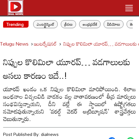
Trending
ఎంటర్టైన్మెంట్
క్రీడలు
ఆంధ్రప్రదేశ్
వీడియోలు
తెలం
Telugu News
ఇంటర్నేషనల్
నిప్పుల కొలిమిలా యూరప్‌… వడగాలులకు 
నిప్పుల కొలిమిలా యూరప్‌… వడగాలులకు
అసలు కారణం ఇదే..!
యూరప్ ఖండం ఒక నిప్పుల కొలిమిలా మారిపోయింది. శిలాజ
ఇంధనాల విచ్చలవిడి వాడకం వల్ల వాతావరణంలో తీవ్ర మార్పులు
సంభవిస్తున్నాయని, దీని వల్లే ఈ స్థాయిలో ఉష్ణోగ్రతలు
నమోదవుతున్నాయని 'వరల్డ్ వెదర్ ఆట్రిబ్యూషన్' శాస్త్రవేత్తలు
చెబుతున్నారు.
Post Published By:
dialnews