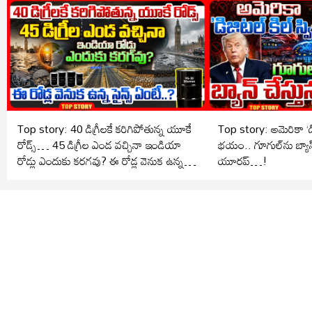
Top story: 40 డిగ్రీలకే కరిగిపోతున్న యూకే
Top story: అమెరికా ‘డిజ
రోడ్స్… 45 డిగ్రీల ఎండ వచ్చినా ఇండియా
భయం.. గూగుల్‌ను బ్యాన్ 
రోడ్లు ఎందుకు కరగవు? ఈ రోడ్ల వెనుక ఉన్న
యూరప్…!
సైన్స్ ఏంటీ..?