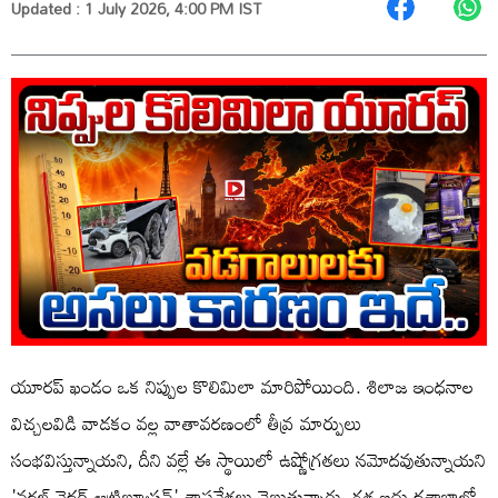
Updated : 1 July 2026, 4:00 PM IST
యూరప్ ఖండం ఒక నిప్పుల కొలిమిలా మారిపోయింది. శిలాజ ఇంధనాల
విచ్చలవిడి వాడకం వల్ల వాతావరణంలో తీవ్ర మార్పులు
సంభవిస్తున్నాయని, దీని వల్లే ఈ స్థాయిలో ఉష్ణోగ్రతలు నమోదవుతున్నాయని
'వరల్డ్ వెదర్ ఆట్రిబ్యూషన్' శాస్త్రవేత్తలు చెబుతున్నారు. గత ఐదు దశాబ్దాల్లో