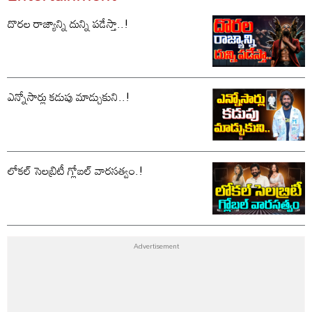
దొరల రాజ్యాన్ని దున్ని పడేస్తా..!
ఎన్నోసార్లు కడుపు మాడ్చుకుని..!
లోకల్ సెలబ్రిటీ గ్లోబల్ వారసత్వం.!