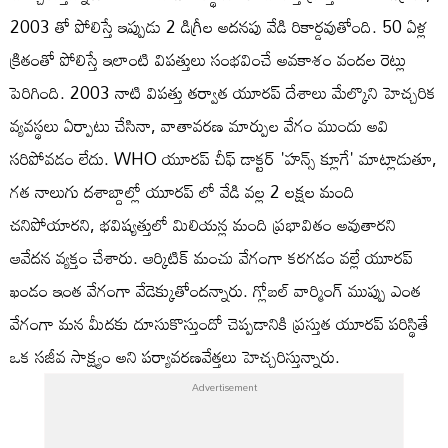
2003 తో పోలిస్తే ఇప్పుడు 2 డిగ్రీల అదనపు వేడి రికార్డవుతోంది. 50 ఏళ్ల
క్రితంతో పోలిస్తే ఇలాంటి విపత్తులు సంభవించే అవకాశం వందల రెట్లు
పెరిగింది. 2003 నాటి విపత్తు తర్వాత యూరప్ దేశాలు మేల్కొని హెచ్చరిక
వ్యవస్థలు ఏర్పాటు చేసినా, వాతావరణ మార్పుల వేగం ముందు అవి
సరిపోవడం లేదు. WHO యూరప్ చీఫ్ డాక్టర్ 'హన్స్ క్లూగే' మాట్లాడుతూ,
గత నాలుగు దశాబ్దాల్లో యూరప్ లో వేడి వల్ల 2 లక్షల మంది
చనిపోయారని, భవిష్యత్తులో మిలియన్ల మంది ప్రభావితం అవుతారని
ఆవేదన వ్యక్తం చేశారు. ఆర్కిటిక్ మంచు వేగంగా కరగడం వల్లే యూరప్
ఖండం ఇంత వేగంగా వేడెక్కుతోందన్నారు. గ్లోబల్ వార్మింగ్ ముప్పు ఎంత
వేగంగా మన మీదకు దూసుకొస్తుందో చెప్పడానికి ప్రస్తుత యూరప్ పరిస్థితే
ఒక సజీవ సాక్ష్యం అని పర్యావరణవేత్తలు హెచ్చరిస్తున్నారు.