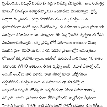
స్తంభించింది. విద్యుత్ సరఫరాకు పెద్దగా సమస్య లేనప్పిటికీ.. అణు రియాక్టర్ల
కూలింగ్ సమస్యలు తలెత్తుతున్నాయని అధికారులు చెబుతున్నారు. రైల్వే
పట్టాలు దెబ్బతినడం, రోడ్లు కరిగిపోతుండటం వల్ల పరిస్థితి ఎంత
భయానకంగా ఉందో అర్థం చేసుకోవచ్చు. ఈ వడగాలులు ప్రజల ప్రాణాలకు
ముప్పుగా పరిణమించాయి. ముఖ్యంగా 65 ఏళ్లు పైబడిన వృద్ధులు ఈ వేడికి
విలవిలలాడుతున్నారు. ఒక్క ఫ్రాన్స్ లోనే వడగాలుల కారణంగా వెయ్యి
మందికి పైగా చనిపోయారు. పారిస్ పరిసర ప్రాంతాల్లోని ఆసుపత్రులు
రోగులతో కిక్కిరిసిపోతున్నాయి. ఇటలీలో మరణించే వారి సంఖ్య 40 శాతం
పెరిగిందని WHO తెలిపింది. తీవ్రత దృష్ట్యా ఇటలీ, యూకే దేశాల్లో రెడ్,
ఆరెంజ్ అలర్ట్‌లు జారీ చేశారు. రాత్రి వేళల్లో కూడా ఉష్ణోగ్రతలు
తగ్గకపోవడం పరిస్థితిని మరింత ప్రమాదకరంగా మారుస్తోంది.
జర్మనీలోని నర్సింగ్ హోమ్స్ కు అత్యవసరంగా ఏసీలు తీసుకురావాల్సి
వచ్చింది. భూమి ప్రమాదకరంగా వేడెక్కుతోందని శాస్త్రవేత్తలు తీవ్రంగా
హెచ్చరిస్తున్నారు. 1976 నాటి పరిస్థితులతో పోలిస్తే ప్రస్తుతం 3.5 డిగ్రీలు,