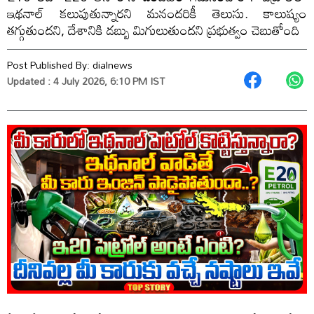
ఇథనాల్ కలుపుతున్నారని మనందరికీ తెలుసు. కాలుష్యం
తగ్గుతుందని, దేశానికి డబ్బు మిగులుతుందని ప్రభుత్వం చెబుతోంది
Post Published By:
dialnews
Updated : 4 July 2026, 6:10 PM IST