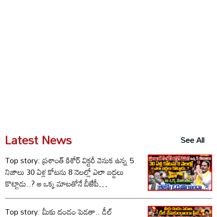
Latest News
See All
Top story: ప్రశాంత్ కిశోర్ విక్టరీ వెనుక ఉన్న 5
నిజాలు 30 ఏళ్ల కోటను 8 నెలల్లో ఎలా బద్దలు
కొట్టాడు..? ఆ ఒక్క మాటతోనే బీజేపీ
ఓడిపోయిందా..?
Top story: మీకు దండం పెడతా.. డీల్