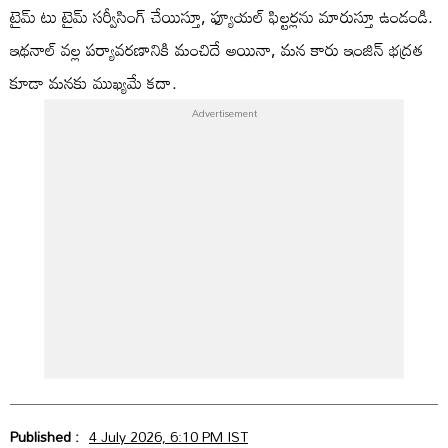
టైమ్ టు టైమ్ సర్వీసింగ్ చేయిస్తూ, ఫ్యూయల్ ఫిల్టర్లను మారుస్తూ ఉండండి.
ఇథనాల్ వల్ల పర్యావరణానికి మంచిదే అయినా, మన కారు ఇంజిన్ భద్రత
కూడా మనకు ముఖ్యమే కదా.
Published :
4 July 2026, 6:10 PM IST