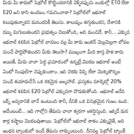
మీరు మీ కారులో పెట్రోల్ కొట్టించడానికి వెళ్ళినప్పుడు బంకుల్లో E10 లేదా
E20 అని రాసి ఉండటం గమనించారా? పెట్రోల్‌లో ఇథనాల్
కలుపుతున్నారని మనందరికీ తెలుసు. కాలుష్యం తగ్గుతుందని, దేశానికి
డబ్బు మిగులుతుందని ప్రభుత్వం చెబుతోంది, అది మంచిదే. కానీ... ఎక్కువ
ఇథనాల్ కలిపిన పెట్రోల్ వాడటం వల్ల మీ కారు ఇంజిన్ మెల్లమెల్లగా లోపల
నుంచే పాడైపోతుందని మీకు తెలుసా? ముఖ్యంగా మీది కాస్త పాత కారు
అయితే, మీరు చాలా పెద్ద ప్రమాదంలో ఉన్నట్లే.మొదట ఇథనాల్ అంటే
ఏంటో సింపుల్‌గా చెప్పుకుందాం. ఇది చెరకు పిప్పి లేదా మొక్కజొన్నల
నుండి తయారుచేసే ఒక రకమైన ఆల్కహాల్. ప్రస్తుతం మార్కెట్లో 20%
ఇథనాల్ కలిపిన E20 పెట్రోల్ ఎక్కువగా దొరుకుతోంది. ఇథనాల్ అనేది
బర్న్ అవ్వడానికి బానే ఉంటుంది కానీ, దీనికి ఒక విచిత్రమైన గుణం ఉంది.
అదేంటంటే... ఇది గాల్లోని తేమను చాలా త్వరగా ఆకర్షిస్తుంది. ఇక్కడే మన
కార్ల కష్టాలు మొదలవుతాయి. పెట్రోల్‌లో ఇథనాల్ శాతం ఎక్కువైతే, అది
ఇంధన ట్యాంకులో ఉండే తేమను లాక్కుంటుంది. దీనివల్ల పెట్రోల్ ట్యాంక్