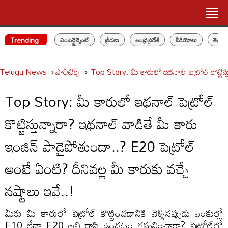
Trending
ఎంటర్టైన్మెంట్
క్రీడలు
ఆంధ్రప్రదేశ్
వీడియోలు
తెలం
Telugu News
పాలిటిక్స్‌
Top Story: మీ కారులో ఇథనాల్ పెట్రోల్ కొట్టిస్
Top Story: మీ కారులో ఇథనాల్ పెట్రోల్
కొట్టిస్తున్నారా? ఇథనాల్ వాడితే మీ కారు
ఇంజిన్ పాడైపోతుందా..? E20 పెట్రోల్
అంటే ఏంటి? దీనివల్ల మీ కారుకు వచ్చే
నష్టాలు ఇవే..!
మీరు మీ కారులో పెట్రోల్ కొట్టించడానికి వెళ్ళినప్పుడు బంకుల్లో
E10 లేదా E20 అని రాసి ఉండటం గమనించారా? పెట్రోల్‌లో