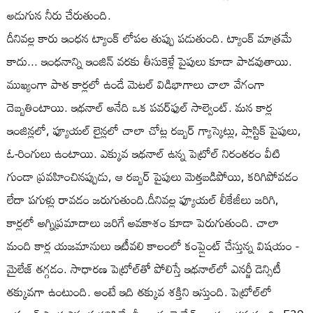
అడుగున నీరు చేరుతుంది.
దీనివల్ల కారు ఇంధన ట్యాంక్ లోపల తుప్పు పడుతుంది. ట్యాంక్ మాత్రమే
కాదు... ఇంధనాన్ని ఇంజిన్ వరకు తీసుకెళ్లే పైపులు కూడా పాడవుతాయి.
ముఖ్యంగా పాత కార్లలో ఉండే మెటల్ విడిభాగాలు చాలా వేగంగా
దెబ్బతింటాయి. ఇథనాల్ అనేది ఒక పవర్‌ఫుల్ సాల్వెంట్. మన కార్ల
ఇంజిన్లలో, ఫ్యూయల్ లైన్లలో చాలా చోట్ల రబ్బర్ గ్యాస్కెట్లు, ప్లాస్టిక్ పైపులు,
ఓ-రింగులు ఉంటాయి. ఎక్కువ ఇథనాల్ ఉన్న పెట్రోల్ నిరంతరం వీటి
గుండా ప్రవహించినప్పుడు, ఆ రబ్బర్ పైపులు మెత్తబడిపోయి, కరిగిపోవడం
లేదా పగుళ్లు రావడం జరుగుతుంది.దీనివల్ల ఫ్యూయల్ లీకేజీలు జరిగి,
కార్లలో అగ్నిప్రమాదాలు జరిగే అవకాశం కూడా పెరుగుతుంది. చాలా
మంది కార్ల యజమానులు ఇటీవలి కాలంలో కంప్లైంట్ చేస్తున్న విషయం -
మైలేజ్ తగ్గడం. సాధారణ పెట్రోల్‌తో పోలిస్తే ఇథనాల్‌లో ఎనర్జీ డెన్సిటీ
తక్కువగా ఉంటుంది. అంటే ఇది తక్కువ శక్తిని ఇస్తుంది. పెట్రోల్‌లో