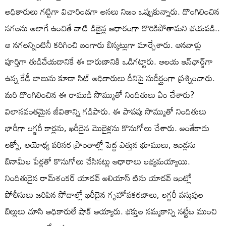
అధికారులు గట్టిగా విచారించగా అసలు నిజం ఒప్పుకున్నారు. దొంగిలించిన
నగలను అలాగే ఉంచితే వాటి డిజైన్ల ఆధారంగా దొరికిపోతామని భయపడి..
ఆ నగలన్నింటినీ కరిగించి బంగారు బిస్కట్లుగా మార్చేశారు. ఆనవాళ్లు
పూర్తిగా తుడిచేయడానికే ఈ దారుణానికి ఒడిగట్టారు. ఆలయ ఇన్‌ఛార్జ్‌గా
ఉన్న కేడీ బాబును కూడా సిట్ అధికారులు దీనిపై సుదీర్ఘంగా ప్రశ్నించారు.
మరి దొంగిలించిన ఈ రాముడి సొమ్ముతో నిందితులు ఏం చేశారు?
విలాసవంతమైన జీవితాన్ని గడిపారు. ఈ పాపపు సొమ్ముతో నిందితులు
భారీగా లగ్జరీ కార్లను, ఖరీదైన మొబైళ్లను కొనుగోలు చేశారు. అంతేకాదు
లక్నో, అయోధ్య పరిసర ప్రాంతాల్లో పెద్ద ఎత్తున భూములు, ఇండ్లను
బినామీల పేర్లతో కొనుగోలు చేసినట్లు ఆధారాలు లభ్యమయ్యాయి.
నిందితుడైన రామ్‌శంకర్ యాదవ్ అలియాస్ టిను యాదవ్ ఇంట్లో
పోలీసులు జరిపిన సోదాల్లో ఖరీదైన గృహోపకరణాలు, లగ్జరీ వస్తువుల
బిల్లులు చూసి అధికారులే షాక్ అయ్యారు. భక్తుల నమ్మకాన్ని నట్టేట ముంచి