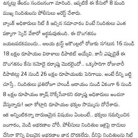
ఉన్నట్లు తేలడం సంచలనంగా మారింది. ఇప్పటికే ఈ కేసులో 8 మంది
ముఖ్య నిందితులను పోలీసులు అరెస్ట్ చేశారు.
బ్యాంక్ అధికారులు సిట్ కి ఇచ్చిన సమాచారం వింటే నిందితులు ఎంత
పక్కాగా స్కెచ్ వేశారో అర్థమవుతుంది. ఈ దొంగతనం
బయటపడకముందు.. ఆలయ ట్రస్ట్ అకౌంట్లలో రోజుకు సగటున 16 నుండి
18 లక్షల రూపాయల విరాళాలు డిపాజిట్ అయ్యేవి. కానీ ఎప్పుడైతే ఈ
దొంగతనం కేసు నమోదై దర్యాప్తు మొదలైందో.. ఒక్కసారిగా రోజువారీ
డిపాజిట్లు 24 నుండి 26 లక్షల రూపాయలకు పెరిగాయి. అంటే దీన్ని బట్టి
చూస్తే.. నిందితులు ప్రతిరోజూ హుండీ ఆదాయం నుండి ఏకంగా 6 నుండి
8 లక్షల రూపాయల క్యాష్ నొక్కేసేవారని దర్యాప్తు అధికారులు అంచనా
వేస్తున్నారు! ఇలా కోట్లాది రూపాయల భక్తుల సొమ్మును దోచేశారు.
ఇక అన్నింటికన్నా దారుణమైన విషయం ఏంటంటే.. భక్తులు సమర్పించిన
బంగారం, వెండి ఆభరణాల చోరీ. పోలీసులు నిందితుల ఇళ్లపై దాడులు
చేసినా కొన్ని విలువైన ఆభరణాల జాడ దొరకలేదు. దీనిపై నిందితులను సిట్