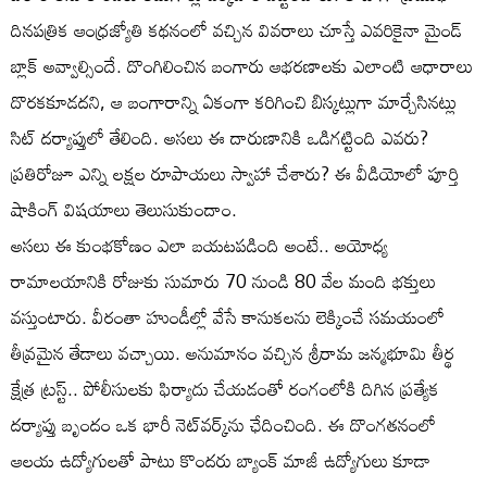
దినపత్రిక ఆంధ్రజ్యోతి కథనంలో వచ్చిన వివరాలు చూస్తే ఎవరికైనా మైండ్
బ్లాక్ అవ్వాల్సిందే. దొంగిలించిన బంగారు ఆభరణాలకు ఎలాంటి ఆధారాలు
దొరకకూడదని, ఆ బంగారాన్ని ఏకంగా కరిగించి బిస్కట్లుగా మార్చేసినట్లు
సిట్ దర్యాప్తులో తేలింది. అసలు ఈ దారుణానికి ఒడిగట్టింది ఎవరు?
ప్రతిరోజూ ఎన్ని లక్షల రూపాయలు స్వాహా చేశారు? ఈ వీడియోలో పూర్తి
షాకింగ్ విషయాలు తెలుసుకుందాం.
అసలు ఈ కుంభకోణం ఎలా బయటపడింది అంటే.. అయోధ్య
రామాలయానికి రోజుకు సుమారు 70 నుండి 80 వేల మంది భక్తులు
వస్తుంటారు. వీరంతా హుండీల్లో వేసే కానుకలను లెక్కించే సమయంలో
తీవ్రమైన తేడాలు వచ్చాయి. అనుమానం వచ్చిన శ్రీరామ జన్మభూమి తీర్థ
క్షేత్ర ట్రస్ట్.. పోలీసులకు ఫిర్యాదు చేయడంతో రంగంలోకి దిగిన ప్రత్యేక
దర్యాప్తు బృందం ఒక భారీ నెట్‌వర్క్‌ను ఛేదించింది. ఈ దొంగతనంలో
ఆలయ ఉద్యోగులతో పాటు కొందరు బ్యాంక్ మాజీ ఉద్యోగులు కూడా