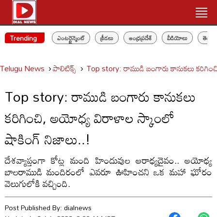
Trending
ఎంటర్టైన్మెంట్
క్రీడలు
ఆంధ్రప్రదేశ్
వీడియోలు
తెలం
Telugu News
పాలిటిక్స్‌
Top story: రాముడి బంగారు కానుకలు కరిగించి
Top story: రాముడి బంగారు కానుకలు
కరిగించి, అయోధ్య విరాళాల స్కాంలో
షాకింగ్ నిజాలు..!
దేశవ్యాప్తంగా కోట్ల మంది హిందువుల ఆరాధ్యదైవం.. అయోధ్య
బాలరాముడి మందిరంలో ఎవరూ ఊహించని ఒక మహా ఘోరం
వెలుగులోకి వచ్చింది.
Post Published By:
dialnews