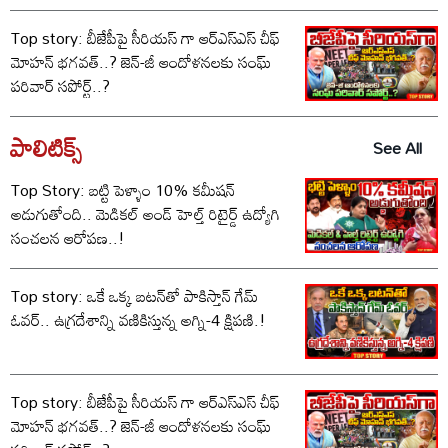
Top story: బీజేపీపై సీరియస్ గా ఆర్‌ఎస్‌ఎస్ చీఫ్
మోహన్ భగవత్..? జెన్-జీ ఆందోళనలకు సంఘ్
పరివార్ సపోర్ట్..?
పాలిటిక్స్‌
See All
Top Story: బట్టి పెళ్ళాం 10% కమీషన్‌
అడుగుతోంది.. మెడికల్ అండ్ హెల్త్ రిటైర్డ్ ఉద్యోగి
సంచలన ఆరోపణ..!
Top story: ఒకే ఒక్క బటన్‌తో పాకిస్తాన్ గేమ్
ఓవర్.. ఉగ్రదేశాన్ని వణికిస్తున్న అగ్ని-4 క్షిపణి.!
Top story: బీజేపీపై సీరియస్ గా ఆర్‌ఎస్‌ఎస్ చీఫ్
మోహన్ భగవత్..? జెన్-జీ ఆందోళనలకు సంఘ్