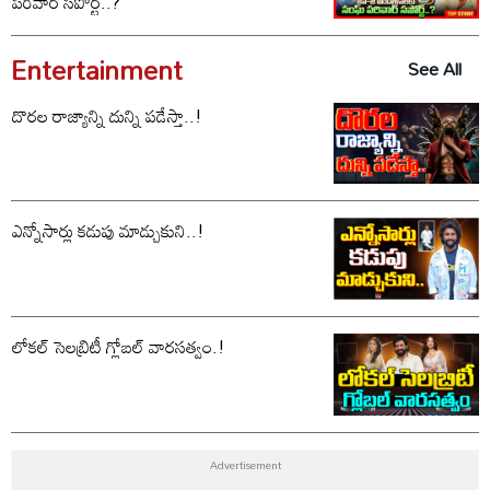
పరివార్ సపోర్ట్..?
Entertainment
See All
దొరల రాజ్యాన్ని దున్ని పడేస్తా..!
ఎన్నోసార్లు కడుపు మాడ్చుకుని..!
లోకల్ సెలబ్రిటీ గ్లోబల్ వారసత్వం.!