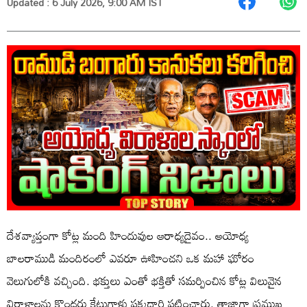
Updated : 6 July 2026, 9:00 AM IST
దేశవ్యాప్తంగా కోట్ల మంది హిందువుల ఆరాధ్యదైవం.. అయోధ్య
బాలరాముడి మందిరంలో ఎవరూ ఊహించని ఒక మహా ఘోరం
వెలుగులోకి వచ్చింది. భక్తులు ఎంతో భక్తితో సమర్పించిన కోట్ల విలువైన
విరాళాలను కొందరు కేటుగాళ్లు పక్కదారి పట్టించారు. తాజాగా ప్రముఖ