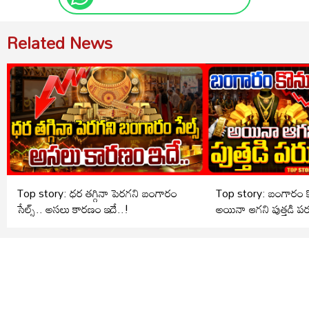
Related News
Top story: ధర తగ్గినా పెరగని బంగారం
Top story: బంగారం కొ
సేల్స్.. అసలు కారణం ఇదే..!
అయినా ఆగని పుత్తడి పర