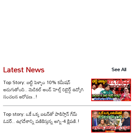
Latest News
See All
Top Story: బట్టి పెళ్ళాం 10% కమీషన్‌
అడుగుతోంది.. మెడికల్ అండ్ హెల్త్ రిటైర్డ్ ఉద్యోగి
సంచలన ఆరోపణ..!
Top story: ఒకే ఒక్క బటన్‌తో పాకిస్తాన్ గేమ్
ఓవర్.. ఉగ్రదేశాన్ని వణికిస్తున్న అగ్ని-4 క్షిపణి.!