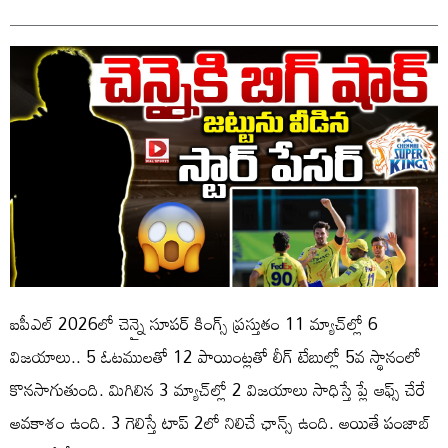
ఐపీఎల్ 2026లో చెన్నై సూపర్ కింగ్స్ ప్రస్తుతం 11 మ్యాచ్‌ల్లో 6
విజయాలు.. 5 ఓటములతో 12 పాయింట్లతో లీగ్ టేబుల్లో 5వ స్థానంలో
కొనసాగుతుంది. మిగిలిన 3 మ్యాచ్‌ల్లో 2 విజయాలు సాధిస్తే ప్లే ఆఫ్స్ చేరే
అవకాశం ఉంది. 3 గెలిస్తే టాప్ 2లో నిలిచే ఛాన్స్ ఉంది. అయితే పంజాబ్