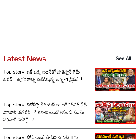
Latest News
See All
Top story: ఒకే ఒక్క బటన్‌తో పాకిస్తాన్ గేమ్
ఓవర్.. ఉగ్రదేశాన్ని వణికిస్తున్న అగ్ని-4 క్షిపణి.!
Top story: బీజేపీపై సీరియస్ గా ఆర్‌ఎస్‌ఎస్ చీఫ్
మోహన్ భగవత్..? జెన్-జీ ఆందోళనలకు సంఘ్
పరివార్ సపోర్ట్..?
Top story: పోలీసులకే షాకిచ్చిన ట్రైనీ IPS