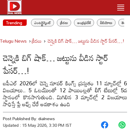
Trending
ఎంటర్టైన్మెంట్
క్రీడలు
ఆంధ్రప్రదేశ్
వీడియోలు
తెలం
Telugu News
క్రీడలు
చెన్నైకి బిగ్ షాక్… జట్టును వీడిన స్టార్ పేసర్…!
చెన్నైకి బిగ్ షాక్… జట్టును వీడిన స్టార్
పేసర్…!
ఐపీఎల్ 2026లో చెన్నై సూపర్ కింగ్స్ ప్రస్తుతం 11 మ్యాచ్‌ల్లో 6
విజయాలు.. 5 ఓటములతో 12 పాయింట్లతో లీగ్ టేబుల్లో 5వ
స్థానంలో కొనసాగుతుంది. మిగిలిన 3 మ్యాచ్‌ల్లో 2 విజయాలు
సాధిస్తే ప్లే ఆఫ్స్ చేరే అవకాశం ఉంది
Post Published By:
dialnews
Updated : 15 May 2026, 3:30 PM IST