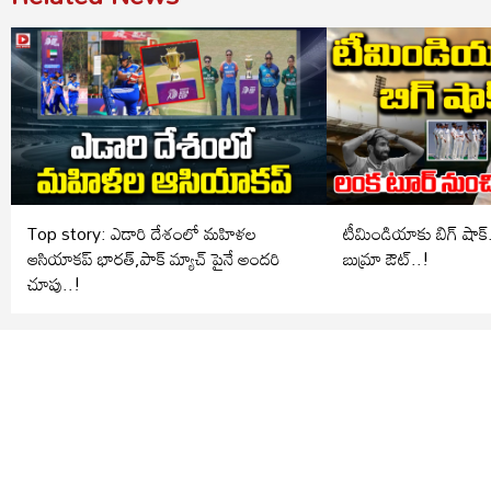
Top story: ఎడారి దేశంలో మహిళల
టీమిండియాకు బిగ్ షాక్.. లంక టూర్ ను
ఆసియాకప్ భారత్,పాక్ మ్యాచ్ పైనే అందరి
బుమ్రా ఔట్..!
చూపు..!