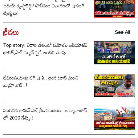
ఉదయ్ కృష్ణారెడ్డి? పోలీసుల విచారణలో షాకింగ్
ట్విస్టులు!
క్రీడలు
See All
Top story: ఎడారి దేశంలో మహిళల ఆసియాకప్
భారత్,పాక్ మ్యాచ్ పైనే అందరి చూపు..!
టీమిండియాకు బిగ్ షాక్.. లంక టూర్ నుంచి
బుమ్రా ఔట్..!
ముగిసిన కామన్ వెల్త్ క్రీడాసంబరం.. అహ్మదాబాద్
లో 2030 గేమ్స్.!