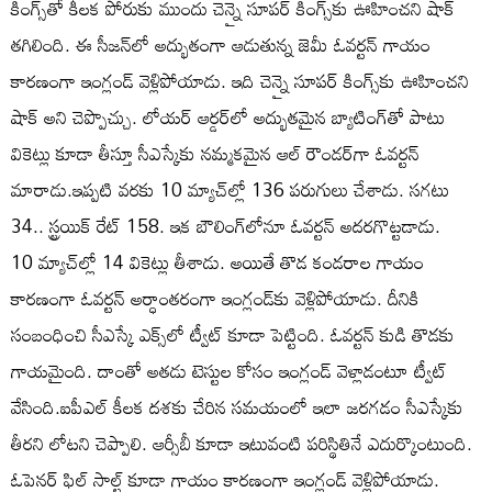
కింగ్స్‌తో కీలక పోరుకు ముందు చెన్నై సూపర్ కింగ్స్‌కు ఊహించని షాక్
తగిలింది. ఈ సీజన్‌లో అద్భుతంగా ఆడుతున్న జెమీ ఓవర్టన్ గాయం
కారణంగా ఇంగ్లండ్ వెళ్లిపోయాడు. ఇది చెన్నై సూపర్ కింగ్స్‌కు ఊహించని
షాక్ అని చెప్పొచ్చు. లోయర్ ఆర్డర్‌లో అద్భుతమైన బ్యాటింగ్‌తో పాటు
వికెట్లు కూడా తీస్తూ సీఎస్కేకు నమ్మకమైన ఆల్ రౌండర్‌గా ఓవర్టన్
మారాడు.ఇప్పటి వరకు 10 మ్యాచ్‌ల్లో 136 పరుగులు చేశాడు. సగటు
34.. స్ట్రయిక్ రేట్ 158. ఇక బౌలింగ్‌లోనూ ఓవర్టన్ అదరగొట్టడాడు.
10 మ్యాచ్‌ల్లో 14 వికెట్లు తీశాడు. అయితే తొడ కండరాల గాయం
కారణంగా ఓవర్టన్ అర్ధాంతరంగా ఇంగ్లండ్‌కు వెళ్లిపోయాడు. దీనికి
సంబంధించి సీఎస్కే ఎక్స్‌లో ట్వీట్ కూడా పెట్టింది. ఓవర్టన్ కుడి తొడకు
గాయమైంది. దాంతో అతడు టెస్టుల కోసం ఇంగ్లండ్ వెళ్లాడంటూ ట్వీట్
వేసింది.ఐపీఎల్ కీలక దశకు చేరిన సమయంలో ఇలా జరగడం సీఎస్కేకు
తీరని లోటని చెప్పాలి. ఆర్సీబీ కూడా ఇటువంటి పరిస్థితినే ఎదుర్కొంటుంది.
ఓపెనర్ ఫిల్ సాల్ట్ కూడా గాయం కారణంగా ఇంగ్లండ్ వెళ్లిపోయాడు.