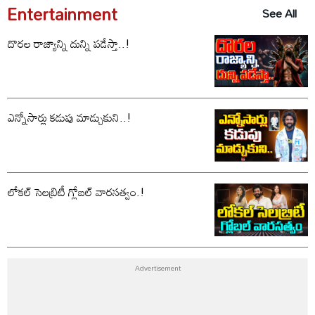
Entertainment
See All
దొరల రాజ్యాన్ని దున్ని పడేస్తా..!
ఎన్నోసార్లు కడుపు మాడ్చుకుని..!
లోకల్ సెలబ్రిటీ గ్లోబల్ వారసత్వం.!