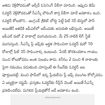
అతడు వెళ్లిపోవడంతో ఆర్సీబీ ఓపెనింగ్ వీక్‌గా మారింది. ఇప్పుడు జెమీ
ఓవర్టన్ వెళ్లిపోవడంతో సీఎస్కే బౌలింగ్ కాస్త వీక్‌గా మారే అవకాశం ఉంది.
ఓవర్టన్ కోలుకొని.. ఇంగ్లండ్ క్రికెట్ బోర్డు పెట్టే ఫిట్ నెస్ టెస్టులో పాస్
అయితేనే అతడికి ఐపీఎల్‌లో ఆడేందుకు అనుమతి లభిస్తుంది. అయితే
ఐపీఎల్ మరో 2 వారాల్లో ముగియనుంది. మే 25 నాటికి లీగ్ స్టేజ్
ముగుస్తుంది. సీఎస్కే ప్లే ఆఫ్స్‌కు అర్హత సాధించినా ఓవర్టన్ మరో 10
రోజుల్లో ఫిట్ నెస్ సాధించాల్సి ఉంటుంది. పేసర్ తొడకండరాల గాయం
నుంచి కోలుకోవడం అంత సులభం కాదు. కనీసం 2 నుంచి 4 వారాలకు
పైగా సమయం పడుతుంది.చూస్తుంటే ఈ సీజన్‌కు ఓవర్టన్ ఆట
పూర్తయినట్లే. మంచి ఫామ్‌లో ఉన్న ప్లేయర్‌ను ప్లే ఆఫ్స్ ముంగిట కోల్పోవడం
ఏ జట్టుకైనా నష్టమే. ప్రస్తుతం ఓవర్టన్‌కు రీప్లేస్ మెంట్ అయితే సీఎస్కే
ప్రకటించలేదు. మిగిలిన ప్లేయర్లతోనే ఆడే అవకాశం ఉంది.