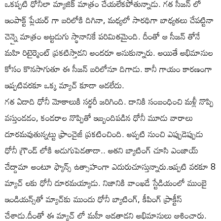
ఒకప్పటి ధోనీలా మ్యాజిక్ మాత్రం చేయలేకపోతున్నాడు. గత సీజన్ లో
ఇంపాక్ట్ ప్లేయర్ గా బరిలోకి దిగినా, మధ్యలో సారథిగా బాధ్యతలు చేపట్టినా
చెన్నై మాత్రం అట్టడుగు స్థానానికే పరిమితమైంది. దీంతో ఆ సీజన్ తోనే
మహి రిటైర్మెంట్ ప్రకటిస్తాడని అందరూ అనుకున్నారు. అయితే అభిమానుల
కోసం కొనసాగుతూ ఈ సీజన్ బరిలోనూ దిగాడు. కానీ గాయం కారణంగా
ఇప్పటివరకూ ఒక్క మ్యాచ్ కూడా ఆడలేదు.
గత ఏడాది ధోనీ మోకాలుకి సర్జరీ జరిగింది. దానికి సంబంధించి మళ్లీ నొప్పి
వస్తుండడం, కండరాల నొప్పితో ఇబ్బందిపడిన ధోనీ మూడు వారాలు
దూరమవుతున్నట్టు ఫ్రాంచైజీ ప్రకటించింది. అప్పటి నుంచి ఎప్పుడెప్పుడు
ధోనీ గ్రౌండ్ లోకి అడుగుపెడతాడా.. అతని బ్యాటింగ్ చూసి ఎంజాయ్
చేద్దామా అంటూ ఫ్యాన్స్ ఉత్సాహంగా ఎదురుచూస్తున్నారు.ఇప్పటి వరకూ 8
మ్యాచ్ లకు ధోనీ దూరమయ్యాడు. నిజానికి వాంఖడే స్టేడియంలో ముంబై
ఇండియన్స్‌తో మ్యాచ్‌కు ముందు ధోనీ బ్యాటింగ్, కీపింగ్ ప్రాక్టీస్
చేశాడు.దీంతో ఈ మ్యాచ్ లో మహీ ఆడతాడని అభిమానులు ఆశించారు.