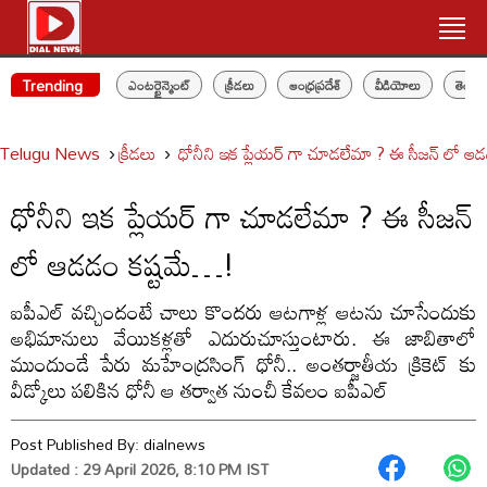
Trending
ఎంటర్టైన్మెంట్
క్రీడలు
ఆంధ్రప్రదేశ్
వీడియోలు
తెలం
Telugu News
క్రీడలు
ధోనీని ఇక ప్లేయర్ గా చూడలేమా ? ఈ సీజన్ లో ఆ
ధోనీని ఇక ప్లేయర్ గా చూడలేమా ? ఈ సీజన్
లో ఆడడం కష్టమే…!
ఐపీఎల్ వచ్చిందంటే చాలు కొందరు ఆటగాళ్ల ఆటను చూసేందుకు
అభిమానులు వేయికళ్లతో ఎదురుచూస్తుంటారు. ఈ జాబితాలో
ముందుండే పేరు మహేంద్రసింగ్ ధోనీ.. అంతర్జాతీయ క్రికెట్ కు
వీడ్కోలు పలికిన ధోనీ ఆ తర్వాత నుంచీ కేవలం ఐపీఎల్
Post Published By:
dialnews
Updated : 29 April 2026, 8:10 PM IST