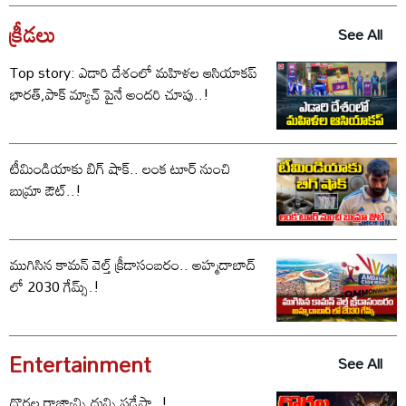
క్రీడలు
See All
Top story: ఎడారి దేశంలో మహిళల ఆసియాకప్
భారత్,పాక్ మ్యాచ్ పైనే అందరి చూపు..!
టీమిండియాకు బిగ్ షాక్.. లంక టూర్ నుంచి
బుమ్రా ఔట్..!
ముగిసిన కామన్ వెల్త్ క్రీడాసంబరం.. అహ్మదాబాద్
లో 2030 గేమ్స్.!
Entertainment
See All
దొరల రాజ్యాన్ని దున్ని పడేస్తా..!