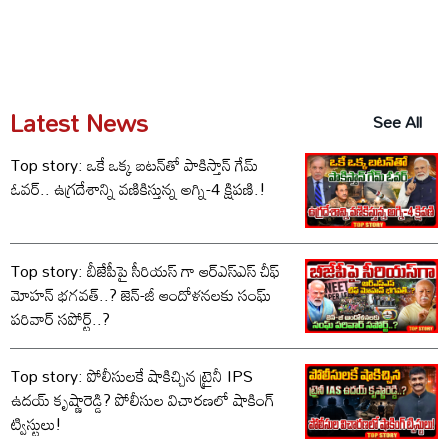
Latest News
See All
Top story: ఒకే ఒక్క బటన్‌తో పాకిస్తాన్ గేమ్
ఓవర్.. ఉగ్రదేశాన్ని వణికిస్తున్న అగ్ని-4 క్షిపణి.!
Top story: బీజేపీపై సీరియస్ గా ఆర్‌ఎస్‌ఎస్ చీఫ్
మోహన్ భగవత్..? జెన్-జీ ఆందోళనలకు సంఘ్
పరివార్ సపోర్ట్..?
Top story: పోలీసులకే షాకిచ్చిన ట్రైనీ IPS
ఉదయ్ కృష్ణారెడ్డి? పోలీసుల విచారణలో షాకింగ్
ట్విస్టులు!