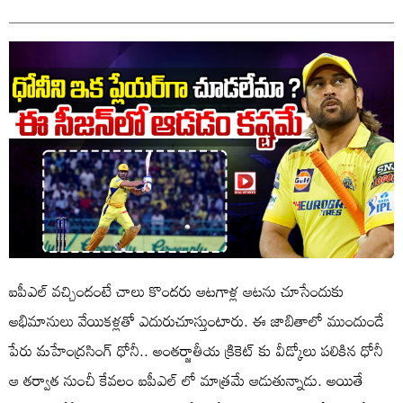
ఐపీఎల్ వచ్చిందంటే చాలు కొందరు ఆటగాళ్ల ఆటను చూసేందుకు
అభిమానులు వేయికళ్లతో ఎదురుచూస్తుంటారు. ఈ జాబితాలో ముందుండే
పేరు మహేంద్రసింగ్ ధోనీ.. అంతర్జాతీయ క్రికెట్ కు వీడ్కోలు పలికిన ధోనీ
ఆ తర్వాత నుంచీ కేవలం ఐపీఎల్ లో మాత్రమే ఆడుతున్నాడు. అయితే