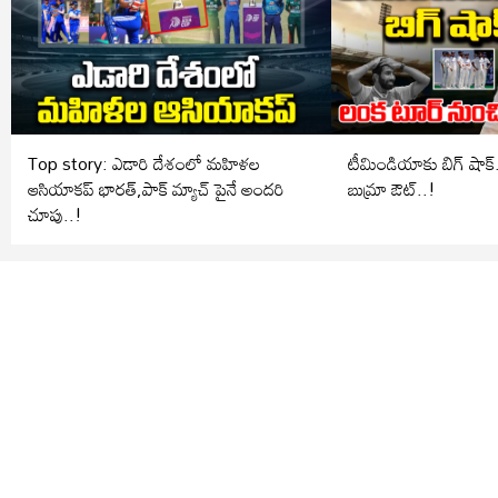
Top story: ఎడారి దేశంలో మహిళల
టీమిండియాకు బిగ్ షాక్.. లంక టూర్ ను
ఆసియాకప్ భారత్,పాక్ మ్యాచ్ పైనే అందరి
బుమ్రా ఔట్..!
చూపు..!