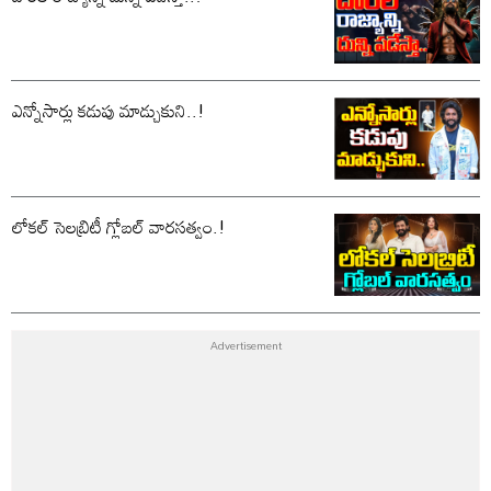
ఎన్నోసార్లు కడుపు మాడ్చుకుని..!
లోకల్ సెలబ్రిటీ గ్లోబల్ వారసత్వం.!