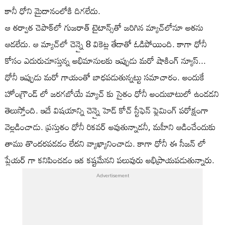
కానీ ధోని మైదానంలోకి దిగలేదు.
ఆ తర్వాత చెపాక్‌లో గుజరాత్ టైటాన్స్‌తో జరిగిన మ్యాచ్‌లోనూ అతను
ఆడలేదు. ఆ మ్యాచ్‌లో చెన్నై 8 వికెట్ల తేడాతో ఓడిపోయింది. కాగా ధోనీ
కోసం ఎదురుచూస్తున్న అభిమానులకు ఇప్పుడు మరో షాకింగ్ న్యూస్...
ధోనీ ఇప్పుడు మరో గాయంతో బాధపడుతున్నట్టు సమాచారం. అందుకే
హోంగ్రౌండ్ లో జరగబోయే మ్యాచ్ కు సైతం ధోనీ అందుబాటులో ఉండడని
తెలుస్తోంది. ఇదే విషయాన్ని చెన్నై హెడ్ కోచ్ స్టీఫెన్ ఫ్లెమింగ్ పరోక్షంగా
వెల్లడించాడు. ప్రస్తుతం ధోనీ రికవర్ అవుతున్నాడనీ, మహీని ఆడించేందుకు
తాము తొందరపడడం లేదని వ్యాఖ్యానించాడు. కాగా ధోనీ ఈ సీజన్ లో
ప్లేయర్ గా కనిపించడం ఇక కష్టమేనని పలువురు అభిప్రాయపడుతున్నారు.