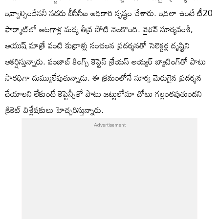
ఇవ్వాల్సిందేననీ సదరు బీసీసీఐ అధికారి స్పష్టం చేశారు. ఇదిలా ఉంటే టీ20
ఫార్మాట్‌లో ఆటగాళ్ల మధ్య తీవ్ర పోటి నెలకొంది. వైభవ్ సూర్యవంశీ,
ఆయుష్ మాత్రే వంటి కుర్రాళ్లు సంచలన ప్రదర్శనతో సెలెక్టర్ల దృష్టిని
ఆకర్షిస్తున్నారు. పంజాబ్ కింగ్స్ కెప్టెన్ శ్రేయస్ అయ్యర్ బ్యాటింగ్‌తో పాటు
సారధిగా దుమ్ములేపుతున్నాడు. ఈ క్రమంలోనే సూర్య మెరుగైన ప్రదర్శన
చేయాలని లేకుంటే కెప్టెన్సీతో పాటు జట్టులోనూ చోటు గల్లంతవుతుందని
క్రికెట్ విశ్లేషకులు హెచ్చరిస్తున్నారు.