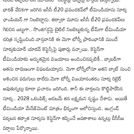
భారత్ వేదికగా జరిగిన ఐసీసీ టీ20 ప్రపంచకప్‌లో టీమిండియాను సూర్య
ఛాంపియన్ గా నిలబెట్టాడు. తద్వారా మూడు ఐసీసీ టీ20 ప్రపంచకప్‌లు
గెలిచిన జట్టుగా.. సొంతగడ్డపై టైటిల్ నిలబెట్టుకున్న టీమ్‌గా టీమిండియా
చరిత్ర సృష్టించింది.వాస్తవానికి ఈ మెగా టోర్నీ ప్రారంభానికి ముందే
సూర్యకుమార్ యాదవ్ కెప్టెన్సీపై పుకార్లు వచ్చాయి. కెప్టెన్‌గా
టీమిండియాకు అద్భుతమైన విజయాలు అందించినప్పటికీ.. బ్యాటర్‌గా
అతను దారుణంగా విఫలమయ్యాడు. మెగా టోర్నీలోనూ అతని బ్యాట్ నుంచి
ఆశించిన పరుగులు రాలేదు.మెగా టోర్నీ విజయానంతరం సూర్య రిటైర్
అవుతున్నట్లు కూడా ప్రచారం జరిగింది. కానీ ఈ వార్తలను కొట్టిపారేసిన
సూర్య.. 2028 ఒలింపిక్స్ ఆడటమే తన లక్ష్యమని స్పష్టం చేశాడు. అయితే
టీమిండియా మేనేజ్‌మెంట్ మాత్రం భిన్నంగా ఆలోచిస్తుంది. ఇంగ్లండ్
పర్యటన తర్వాత సూర్యను కెప్టెన్‌గా తప్పించే అవకాశాలు ఉన్నట్లు బీసీసీఐ
వర్గాలు పేర్కొన్నాయి.