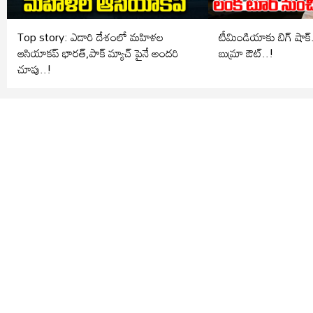
Top story: ఎడారి దేశంలో మహిళల
టీమిండియాకు బిగ్ షాక్.. లంక టూర్ ను
ఆసియాకప్ భారత్,పాక్ మ్యాచ్ పైనే అందరి
బుమ్రా ఔట్..!
చూపు..!