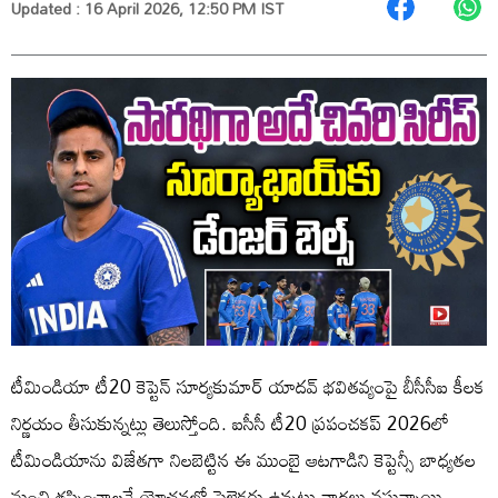
Updated : 16 April 2026, 12:50 PM IST
టీమిండియా టీ20 కెప్టెన్ సూర్యకుమార్ యాదవ్ భవితవ్యంపై బీసీసీఐ కీలక
నిర్ణయం తీసుకున్నట్లు తెలుస్తోంది. ఐసీసీ టీ20 ప్రపంచకప్ 2026‌లో
టీమిండియాను విజేతగా నిలబెట్టిన ఈ ముంబై ఆటగాడిని కెప్టెన్సీ బాధ్యతల
నుంచి తప్పించాలనే యోచనలో సెలెక్టర్లు ఉన్నట్లు వార్తలు వస్తున్నాయి.