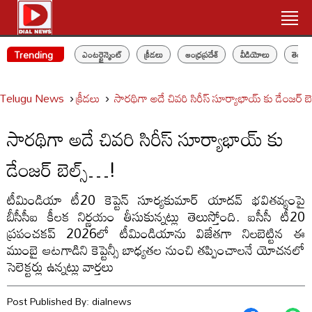
Trending
ఎంటర్టైన్మెంట్
క్రీడలు
ఆంధ్రప్రదేశ్
వీడియోలు
తెలం
Telugu News
క్రీడలు
సారథిగా అదే చివరి సిరీస్ సూర్యాభాయ్ కు డేంజర్ బ
సారథిగా అదే చివరి సిరీస్ సూర్యాభాయ్ కు
డేంజర్ బెల్స్…!
టీమిండియా టీ20 కెప్టెన్ సూర్యకుమార్ యాదవ్ భవితవ్యంపై
బీసీసీఐ కీలక నిర్ణయం తీసుకున్నట్లు తెలుస్తోంది. ఐసీసీ టీ20
ప్రపంచకప్ 2026‌లో టీమిండియాను విజేతగా నిలబెట్టిన ఈ
ముంబై ఆటగాడిని కెప్టెన్సీ బాధ్యతల నుంచి తప్పించాలనే యోచనలో
సెలెక్టర్లు ఉన్నట్లు వార్తలు
Post Published By:
dialnews