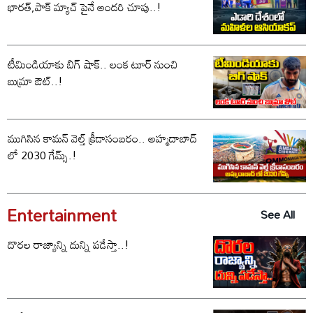
భారత్,పాక్ మ్యాచ్ పైనే అందరి చూపు..!
టీమిండియాకు బిగ్ షాక్.. లంక టూర్ నుంచి
బుమ్రా ఔట్..!
ముగిసిన కామన్ వెల్త్ క్రీడాసంబరం.. అహ్మదాబాద్
లో 2030 గేమ్స్.!
Entertainment
See All
దొరల రాజ్యాన్ని దున్ని పడేస్తా..!