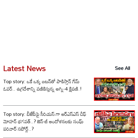
Latest News
See All
Top story: ఒకే ఒక్క బటన్‌తో పాకిస్తాన్ గేమ్
ఓవర్.. ఉగ్రదేశాన్ని వణికిస్తున్న అగ్ని-4 క్షిపణి.!
Top story: బీజేపీపై సీరియస్ గా ఆర్‌ఎస్‌ఎస్ చీఫ్
మోహన్ భగవత్..? జెన్-జీ ఆందోళనలకు సంఘ్
పరివార్ సపోర్ట్..?