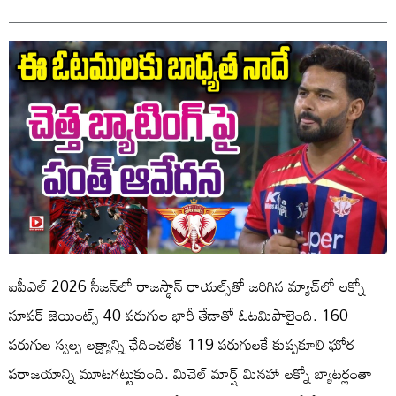
ఐపీఎల్ 2026 సీజన్‌లో రాజస్థాన్ రాయల్స్‌తో జరిగిన మ్యాచ్‌లో లక్నో
సూపర్ జెయింట్స్ 40 పరుగుల భారీ తేడాతో ఓటమిపాలైంది. 160
పరుగుల స్వల్ప లక్ష్యాన్ని ఛేదించలేక 119 పరుగులకే కుప్పకూలి ఘోర
పరాజయాన్ని మూటగట్టుకుంది. మిచెల్‌ మార్ష్‌ మినహా లక్నో బ్యాటర్లంతా