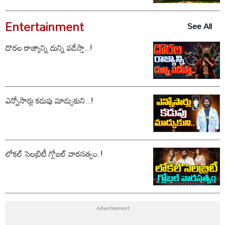
Entertainment
See All
దొరల రాజ్యాన్ని దున్ని పడేస్తా..!
ఎన్నోసార్లు కడుపు మాడ్చుకుని..!
లోకల్ సెలబ్రిటీ గ్లోబల్ వారసత్వం.!