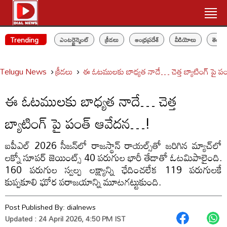
Trending
ఎంటర్టైన్మెంట్
క్రీడలు
ఆంధ్రప్రదేశ్
వీడియోలు
తెలం
Telugu News
క్రీడలు
ఈ ఓటములకు బాధ్యత నాదే… చెత్త బ్యాటింగ్ పై 
ఈ ఓటములకు బాధ్యత నాదే… చెత్త
బ్యాటింగ్ పై పంత్ ఆవేదన…!
ఐపీఎల్ 2026 సీజన్‌లో రాజస్థాన్ రాయల్స్‌తో జరిగిన మ్యాచ్‌లో
లక్నో సూపర్ జెయింట్స్ 40 పరుగుల భారీ తేడాతో ఓటమిపాలైంది.
160 పరుగుల స్వల్ప లక్ష్యాన్ని ఛేదించలేక 119 పరుగులకే
కుప్పకూలి ఘోర పరాజయాన్ని మూటగట్టుకుంది.
Post Published By:
dialnews
Updated : 24 April 2026, 4:50 PM IST