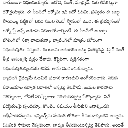
దారుణంగా విఫలమయ్యారు. బదోని, పంత్‌, మార్క్రమ్‌ మరీ తీసికట్లుగా
డకౌక్లయ్యారు. ఈ సీజన్‌లో లక్నోను ఇది ఐదో ఓటమి. ప్రస్తుతం ఈ జట్టు
పాయింట్ల పట్టికలో చివరి నుంచి రెండో స్థానంలో ఉంది. ఈ ప్రదర్శనలతో
లక్నో ప్లే ఆఫ్స్‌ ఆశలను వదులుకోవాల్సిందే. ఈ సీజన్‌లో ఆ జట్టు
బౌలింగ్‌లో సత్తా చాటుతున్నా, బ్యాటింగ్‌లో మాత్రం ఘోరంగా
విఫలమవుతూ వస్తుంది. ఈ ఓటమి అనంతరం జట్టు ప్రదర్శనపై కెప్టెన్‌ పంత్‌
తీవ్ర అసంతృప్తి వ్యక్తం చేశాడు. కెప్టెన్‌గా, వ్యక్తిగతంగా
విఫలమవుతున్నందుకు తనను తాను నిందించుకున్నాడు.
బ్యాటింగ్ వైఫల్యమే ఓటమికి ప్రధాన కారణమని అంగీకరించాడు. వరుస
పరాజయాల తర్వాత నిరాశలో ఉన్నట్లు తెలిపాడు. బయట కారణాలు
వెతక్కుండా, లోపలే పరిష్కారాలు వెతుకుతున్నట్లు పేర్కొన్నాడు. పిచ్
పరిస్థితులపై స్పందిస్తూ.. కొంచెం సమయం తీసుకుని ఆడాల్సిందని
అభిప్రాయపడ్డాడు. ఇన్నింగ్స్‌ను మరింత లోతుగా తీసుకెళ్లాల్సిందని అన్నాడు.
ఓటమికి సాకులు చెప్పకుండా, బాధ్యత తీసుకుంటున్నట్లు తెలిపాడు. అయితే