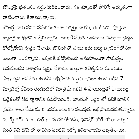
బౌలర్లపై ప్రశంసల వర్షం​ కురిపించాడు. గత మ్యాచ్‌తో పోలిస్తే అద్భుతంగా
రాణించారని కితాబునిచ్చాడు.
బౌలర్లు వారి పనిని సమర్దవంతంగా నిర్వర్తించారని, ఈ ఓటమి పూర్తిగా
బ్యాటర్ల బాధ్యతని ఒప్పకున్నాడు. అయితే వరుస ఓటములు ఎదురైనా ధైర్యం
కోల్పోలేదని స్పష్టం చేశాడు. బౌలింగ్‌తో పాటు తమ జట్టు బ్యాటింగ్‌లోనూ
బలంగా ఉందన్నాడు. ఇప్పటికీ పరిస్థితులను అనుకూలంగా సామర్థ్యం
తమకుందని విశ్వాసం వ్యక్తం చేశాడు. జట్టుగా తలెత్తుకుని ముందుకు
సాగాల్సిన అవసరం ఉందని అభిప్రాయపడ్డాడు.ఇదిలా ఉంటే ఆడిన 7
మ్యాచ్‌ల్లో కేవలం రెండింటిలో మాత్రమే గెలిచి 4 పాయింట్లతో పాయింట్ల
పట్టికలవో 9వ స్థానానికి పడిపోయింది. బ్యాటింగ్ ఆర్డర్ లో పనికిమాలిన
ప్రయోగాలు చేయడం కొంపముంచిందని పలువురు అభిప్రాయపడుతున్నారు.
మార్క్ రమ్ ను ఓపెనర్ గా పంపకపోవడం, ఫినిషర్ రోల్ లో రావాల్సిన
పంత్ వన్ డౌన్ లో రావడం వంటివి లక్నో అవకాశాలను దెబ్బతీశాయి.