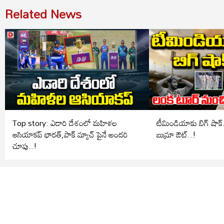
Related News
Top story: ఎడారి దేశంలో మహిళల
టీమిండియాకు బిగ్ షాక్.. లంక టూర్ ను
ఆసియాకప్ భారత్,పాక్ మ్యాచ్ పైనే అందరి
బుమ్రా ఔట్..!
చూపు..!