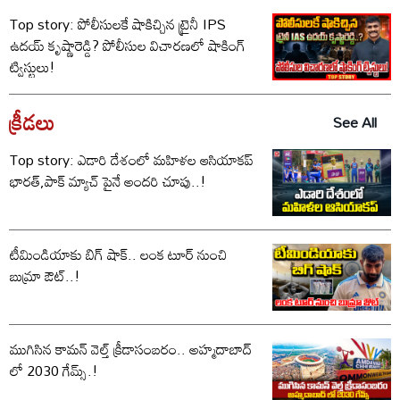
Top story: పోలీసులకే షాకిచ్చిన ట్రైనీ IPS
ఉదయ్ కృష్ణారెడ్డి? పోలీసుల విచారణలో షాకింగ్
ట్విస్టులు!
క్రీడలు
See All
Top story: ఎడారి దేశంలో మహిళల ఆసియాకప్
భారత్,పాక్ మ్యాచ్ పైనే అందరి చూపు..!
టీమిండియాకు బిగ్ షాక్.. లంక టూర్ నుంచి
బుమ్రా ఔట్..!
ముగిసిన కామన్ వెల్త్ క్రీడాసంబరం.. అహ్మదాబాద్
లో 2030 గేమ్స్.!