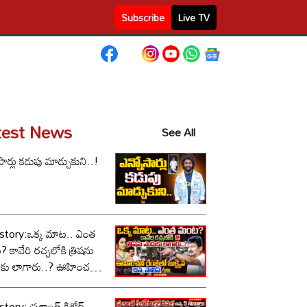
Subscribe
Live TV
test News
See All
సార్లు కడుపు మాడ్చుకుని..!
story:ఒక్క మాట.. ఎంత
కావేరి రచ్చలోకి త్రిషను
కు లాగారు..? ఊహించని
లో బుక్కైన చిన్న స్టాలిన్..!
tory: ప్రశాంత్ కిశోర్