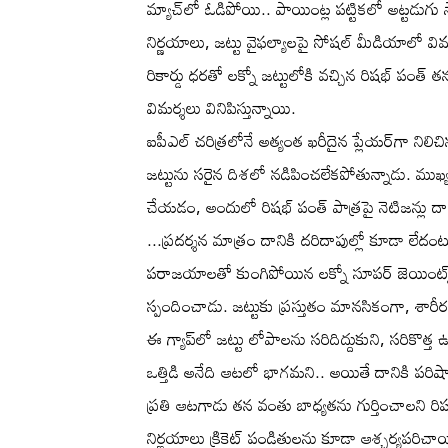
మ్యాచ్‌లో ఓడిపోయి.. పాయింట్ల పట్టికలో అట్టడుగు స
నిర్ణయాలు, జట్టు వైఫల్యాలపై సోషల్ మీడియాలో విమర
రికార్డు ధరతో లక్నో జట్టులోకి వచ్చిన రిషభ్ పం
విమర్శలు వినిపిస్తున్నాయి.
ఐపీఎల్ చరిత్రలోనే అత్యంత ఖరీదైన ప్లేయర్‌గా నిలిచిన
జట్టును సరైన దిశలో నడిపించలేకపోతున్నాడు. ముఖ్
చేయడం, అందులో రిషభ్ పంత్ పాత్రపై నెటిజన్లు దారు
...ప్రదర్శన మాత్రం దానికి దరిదాపుల్లో కూడా లేదం
పరాజయాలతో కుంగిపోయిన లక్నో సూపర్ జెయింట్స్ క
స్పందించాడు. జట్టుకు ప్రస్తుతం మానసికంగా, శా
ఈ గ్యాప్‌లో జట్టు లోపాలను సరిదిద్దుకుని, సరికొత్త
ఒత్తిడి అనేది ఆటలో భాగమని.. అయితే దానికి పరిష
ప్రతి ఆటగాడు తన వంతు బాధ్యతను గుర్తించాలని రిష
నిర్ణయాలు క్రికెట్ పండితులను కూడా ఆశ్చర్యపరిచా