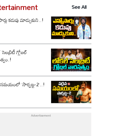
tertainment
See All
సార్లు కడుపు మాడ్చుకుని..!
సెలబ్రిటీ గ్లోబల్
త్వం.!
 సమయంలో ‘సార్పట్ట-2’..!