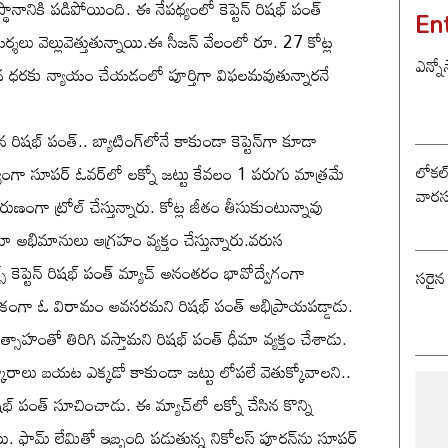
్థానానికి పడిపోయింది. ఈ నేపథ్యంలో కెప్టెన్ రిషభ్ పంత్
En
్శలు వెల్లువెత్తుతున్నాయి.ఈ సీజన్ వేలంలో రూ. 27 కోట్ల
ఎన్నో
త్ తన ధరకు న్యాయం చేయడంలో పూర్తిగా విఫలమవుతున్నారనే
 రిషభ్ పంత్.. బ్యాటింగ్‌లోనే కాకుండా కెప్టెన్‌గా కూడా
లోకల్ 
యంగా సూపర్ ఓవర్‌లో లక్నో జట్టు కేవలం 1 పరుగు మాత్రమే
వారస
ణంగా ట్రోల్ చేస్తున్నారు. కోట్ల జీతం తీసుకుంటున్నావు
టూ అభిమానులు ఆగ్రహం వ్యక్తం చేస్తున్నారు.వరుస
ెప్టెన్ రిషభ్ పంత్ మ్యాచ్ అనంతరం భావోద్వేగంగా
సరైన
రీరకంగా ఓ విరామం అవసరమని రిషభ్ పంత్ అభిప్రాయపడ్డాడు.
 ఉత్సాహంతో తిరిగి వస్తామని రిషభ్ పంత్ ధీమా వ్యక్తం చేశాడు.
్కారాలు బయట ఎక్కడో కాకుండా జట్టు లోపలే వెతుక్కోవాలని..
భ్ పంత్ సూచించాడు. ఈ మ్యాచ్‌లో లక్నో చేసిన కొన్ని
యి. ఫామ్ లేమితో ఇబ్బంది పడుతున్న నికోలస్ పూరన్‌ను సూపర్