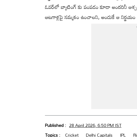
ఓవర్‌లో బ్యాటింగ్ కు పంపడం కూడా అందరినీ ఆశ్చర్యపరి
ఆటగాళ్లపై నమ్మకం ఉంచాలని, అందుకే ఆ నిర్ణయం తీస
Published :
28 April 2026, 6:50 PM IST
Topics :
Cricket
Delhi Capitals
IPL
R