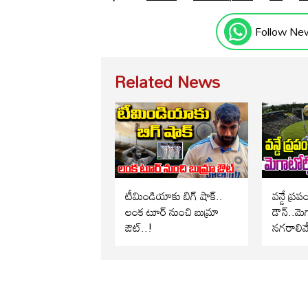
Follow Ne
Related News
టీమిండియాకు బిగ్ షాక్..
వన్డే ప్ర
లంక టూర్ నుంచి బుమ్రా
డౌన్..మెగ
ఔట్..!
నగరాలివే