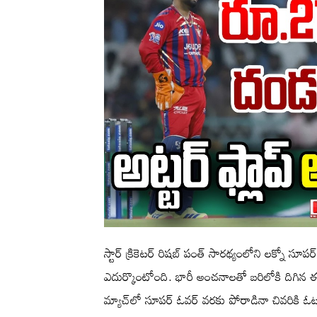
స్టార్ క్రికెటర్ రిషబ్ పంత్ సారథ్యంలోని లక్నో సూప
ఎదుర్కొంటోంది. భారీ అంచనాలతో బరిలోకి దిగిన ఈ జట
మ్యాచ్‌లో సూపర్ ఓవర్ వరకు పోరాడినా చివరికి 