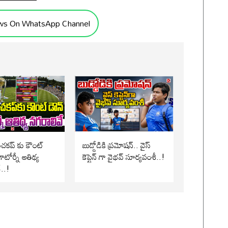
ws On WhatsApp Channel
పంచకప్ కు కౌంట్
బుడ్డోడికి ప్రమోషన్.. వైస్
ాటోర్నీ ఆతిథ్య
కెప్టెన్ గా వైభవ్ సూర్యవంశీ..!
..!