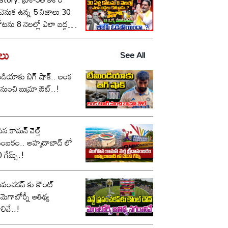
ీ వెనుక ఉన్న 5 నిజాలు 30
కోటను 8 నెలల్లో ఎలా బద్దలు
ాడు..? ఆ ఒక్క మాటతోనే
పీ ఓడిపోయిందా..?
డలు
See All
డియాకు బిగ్ షాక్.. లంక
నుంచి బుమ్రా ఔట్..!
ిన కామన్ వెల్త్
ం.. అహ్మదాబాద్ లో
గేమ్స్.!
 ప్రపంచకప్ కు కౌంట్
.మెగాటోర్నీ ఆతిథ్య
లివే..!