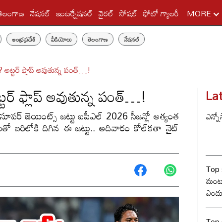
తెలంగాణ
నేషనల్
ఇంటర్నేషనల్
వైరల్
సోషల్
ఫోటో గ్యాలరీ
MORE
ఆంధ్రప్రదేశ్
వీడియోలు
తెలంగాణ
నేషనల్
 అట్టర్ ఫ్లాప్ అవుతున్న పంత్…!
టర్ ఫ్లాప్ అవుతున్న పంత్…!
La
్నో సూపర్ జెయింట్స్ జట్టు ఐపీఎల్ 2026 సీజన్లో అత్యంత
ఎన్నో
లతో బరిలోకి దిగిన ఈ జట్టు.. ఆదివారం కోల్‌కతా నైట్
Top 
మంట? 
ఎందు
రేంజ్ 
Top s