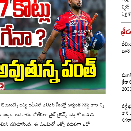
విక్టర
ఏళ్ల 
కొట్ట
బీజే
క్రీ
టీమిం
టూర్ 
ముగిస
క్రీడాసంబర
2030 
ర్ జెయింట్స్ జట్టు ఐపీఎల్ 2026 సీజన్లో అత్యంత గడ్డు కాలాన్ని
వన్డే
డౌన్.
్టు.. ఆదివారం కోల్‌కతా నైట్ రైడర్స్‌ జట్టుతో జరిగిన
నగరా
ఓటమిని చవిచూసింది. ఈ ఓటమితో లక్నో వరుసగా ఐదో