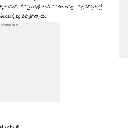
చింది. దీనిపై రిషభ్ పంత్ వివరణ ఇస్తూ.. క్లిష్ట పరిస్థితుల్లో
ుకున్నట్లు చెప్పుకొచ్చాడు.
ishab Panth