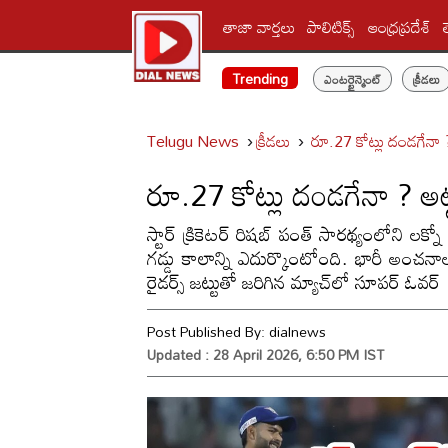
తాజా వార్తలు
పాలిటిక్స్‌
ఆంధ్రప్రదేశ్
Trending
ఎంటర్టైన్మెంట్
క్రీడలు
Telugu News
క్రీడలు
రూ.27 కోట్లు దండగేనా ?
రూ.27 కోట్లు దండగేనా ? అట్
స్టార్ క్రికెటర్ రిషబ్ పంత్ సారథ్యంలోని లక
గడ్డు కాలాన్ని ఎదుర్కొంటోంది. భారీ అంచనా
రైడర్స్‌ జట్టుతో జరిగిన మ్యాచ్‌లో సూపర్ ఓవర్
Post Published By:
dialnews
Updated : 28 April 2026, 6:50 PM IST