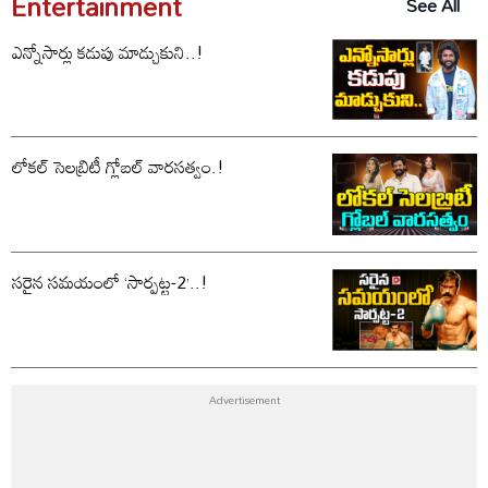
Entertainment
See All
ఎన్నోసార్లు కడుపు మాడ్చుకుని..!
లోకల్ సెలబ్రిటీ గ్లోబల్ వారసత్వం.!
సరైన సమయంలో ‘సార్పట్ట-2’..!