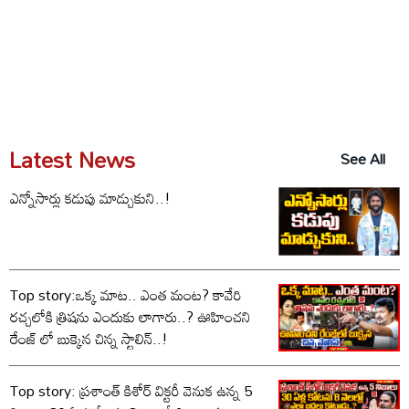
Latest News
See All
ఎన్నోసార్లు కడుపు మాడ్చుకుని..!
Top story:ఒక్క మాట.. ఎంత మంట? కావేరి
రచ్చలోకి త్రిషను ఎందుకు లాగారు..? ఊహించని
రేంజ్ లో బుక్కైన చిన్న స్టాలిన్..!
Top story: ప్రశాంత్ కిశోర్ విక్టరీ వెనుక ఉన్న 5