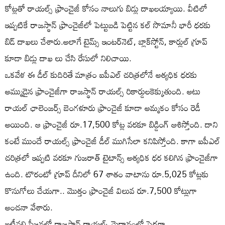
కోట్లతో రాయల్స్ ఫ్రాంచైజీ కోసం నాలుగు బిడ్లు దాఖలయ్యాయి. వీటిలో
ఇప్పటికే రాజస్థాన్ ఫ్రాంచైజీలో పెట్టుబడి పెట్టిన కల్ సొమానీ భారీ ధరకు
బిడ్ దాఖలు చేశారు.అలాగే టైమ్స్ ఇంటర్‌నెట్, బ్లాక్‌స్టోన్, కార్లుల్ గ్రూప్
కూడా బిడ్లు దాఖ లు చేసి రేసులో నిలిచాయి.
ఒకవేళ ఈ డీల్ కుదిరితే మాత్రం ఐపీఎల్ చరిత్రలోనే అత్యధిక ధరకు
అమ్ముడైన ఫ్రాంచైజీగా రాజస్థాన్ రాయల్స్ రికార్డులకెక్కుతుంది. అటు
రాయల్ ఛాలెంజర్స్ బెంగళూరు ఫ్రాంచైజీ కూడా అమ్మకం కోసం రెడీ
అయింది. ఆ ఫ్రాంచైజీ రూ.17,500 కోట్ల వరకూ బిడ్డింగ్ ఆశిస్తోంది. దాని
కంటే ముందే రాయల్స్ ఫ్రాంచైజీ డీల్ ముగిసేలా కనిపిస్తోంది. కాగా ఐపీఎల్
చరిత్రలో ఇప్పటి వరకూ గుజరాత్ టైటాన్స్ అత్యధిక ధర కలిగిన ఫ్రాంచైజీగా
ఉంది. టొరంటో గ్రూప్ దీనిలో 67 శాతం వాటాను రూ.5,025 కోట్లకు
కొనుగోలు చేయగా.. మొత్తం ఫ్రాంచైజీ విలువ రూ.7,500 కోట్లుగా
అంచనా వేశారు.
ఇటీవలి సీజన్లలో రాజస్థాన్ రాయల్స్ మైదానంలో పెద్దగా