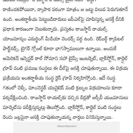
రాణించకపోయినా, వ్యాపార పరంగా మాత్రం ఆ జట్టు విలువ పెరుగుతూనే
ఉంది. అంతర్జాతీయ పెట్టుబడిదారులు ఐపీఎల్‌పై చూపిస్తున్న ఆసక్తే దీనికి
ప్రధాన కారణంగా చెబుతున్నారు. ప్రస్తుతం రాజస్థాన్ రాయల్స్
యాజమాన్యం ఎమర్జింగ్ మీడియా వెంచర్స్ వద్ద ఉంది. రెడ్‌బర్డ్ క్యాపిటల్
పార్ట్‌నర్స్, టైగర్ గ్లోబల్ కూడా భాగస్వాములుగా ఉన్నాయి. అందుకే
అమెరికన్ ఇన్వెస్టర్ కాల్ సోమాని సహా టైమ్స్ ఇంటర్నెట్, బ్లాక్‌స్టోన్, కార్లైల్
గ్రూప్ వంటి ప్రముఖ సంస్థలు ఈ డీల్‌పై ఆసక్తి చూపుతున్నాయి. ఈ విక్రయ
ప్రక్రియను అంతర్జాతీయ సంస్థ రైన్ గ్రూప్ నిర్వహిస్తోంది. ఇదే సంస్థ
గతంలో చెల్సీ, మాంచెస్టర్ యునైటెడ్ వంటి క్లబ్బుల విక్రయాలను కూడా
పర్యవేక్షించింది. రాజస్థాన్ రాయల్స్‌కు వచ్చిన బిడ్లతో ఆర్సీబీ యజమానులు
మార్కెట్‌ను పరీక్షిస్తున్నట్లు తెలుస్తోంది. బ్లాక్‌స్టోన్, కార్లైల్ వంటి సంస్థలు
రెండు జట్లపైనా ఆసక్తి చూపుతున్నాయన్న వార్తలు వినిపిస్తున్నాయి.