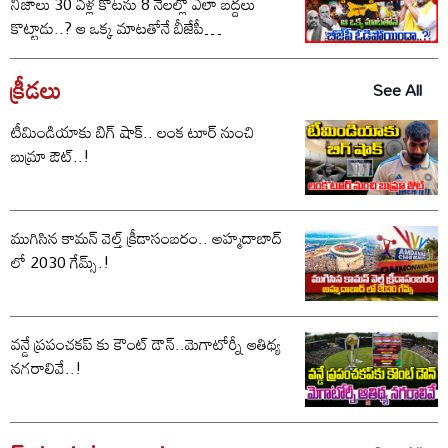
నిజాలు 30 ఏళ్ల కోటను 8 నెలల్లో ఎలా బద్దలు
కొట్టాడు..? ఆ ఒక్క మాటతోనే బీజేపీ
ఓడిపోయిందా..?
క్రీడలు
See All
టీమిండియాకు బిగ్ షాక్.. లంక టూర్ నుంచి
బుమ్రా ఔట్..!
ముగిసిన కామన్ వెల్త్ క్రీడాసంబరం.. అహ్మదాబాద్
లో 2030 గేమ్స్.!
వన్డే ప్రపంచకప్ కు కౌంట్ డౌన్..మెగాటోర్నీ ఆతిథ్య
నగరాలివే..!