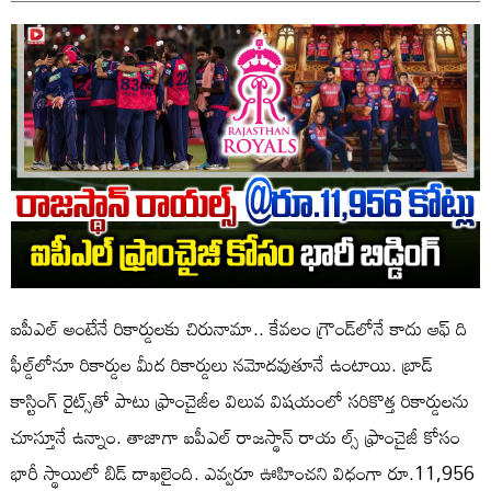
ఐపీఎల్ అంటేనే రికార్డులకు చిరునామా.. కేవలం గ్రౌండ్‌లోనే కాదు ఆఫ్ ది
ఫీల్డ్‌లోనూ రికార్డుల మీద రికార్డులు నమోదవుతూనే ఉంటాయి. బ్రాడ్‌
కాస్టింగ్ రైట్స్‌తో పాటు ఫ్రాంచైజీల విలువ విషయంలో సరికొత్త రికార్డులను
చూస్తూనే ఉన్నాం. తాజాగా ఐపీఎల్ రాజస్థాన్ రాయ ల్స్ ఫ్రాంచైజీ కోసం
భారీ స్థాయిలో బిడ్ దాఖలైంది. ఎవ్వరూ ఊహించని విధంగా రూ.11,956