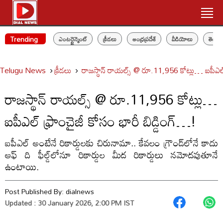
Trending
ఎంటర్టైన్మెంట్
క్రీడలు
ఆంధ్రప్రదేశ్
వీడియోలు
తెలం
Telugu News
క్రీడలు
రాజస్థాన్ రాయల్స్ @ రూ.11,956 కోట్లు… ఐపీఎల్ 
రాజస్థాన్ రాయల్స్ @ రూ.11,956 కోట్లు…
ఐపీఎల్ ఫ్రాంచైజీ కోసం భారీ బిడ్డింగ్…!
ఐపీఎల్ అంటేనే రికార్డులకు చిరునామా.. కేవలం గ్రౌండ్‌లోనే కాదు
ఆఫ్ ది ఫీల్డ్‌లోనూ రికార్డుల మీద రికార్డులు నమోదవుతూనే
ఉంటాయి.
Post Published By:
dialnews
Updated : 30 January 2026, 2:00 PM IST