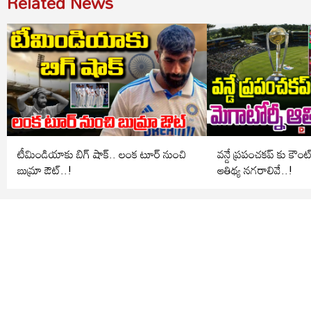
Related News
టీమిండియాకు బిగ్ షాక్.. లంక టూర్ నుంచి
వన్డే ప్రపంచకప్ కు కౌంట
బుమ్రా ఔట్..!
ఆతిథ్య నగరాలివే..!