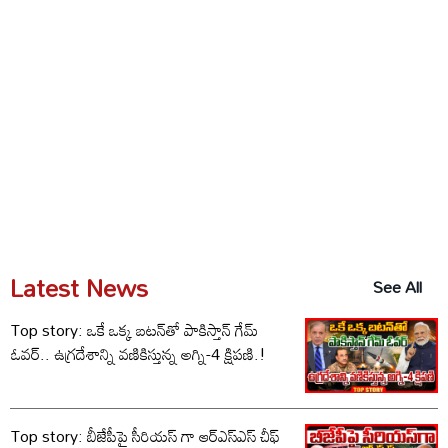
Latest News
See All
Top story: ఒకే ఒక్క బటన్‌తో పాకిస్తాన్ గేమ్
ఓవర్.. ఉగ్రదేశాన్ని వణికిస్తున్న అగ్ని-4 క్షిపణి.!
Top story: బీజేపీపై సీరియస్ గా ఆర్‌ఎస్‌ఎస్ చీఫ్