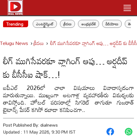
Trending
ఎంటర్టైన్మెంట్
క్రీడలు
ఆంధ్రప్రదేశ్
వీడియోలు
తెలం
Telugu News
క్రీడలు
లీగ్ ముగిసేవరకూ వ్లాగింగ్ ఆపు… అర్షదీప్ కు బీస
లీగ్ ముగిసేవరకూ వ్లాగింగ్ ఆపు… అర్షదీప్
కు బీసీసీఐ షాక్…!
ఐపీఎల్ 2026లో చాలా విషయాలు వివాదాస్పదంగా
మారుతున్నాయి. ముఖ్యంగా ఆటగాళ్ల వ్యవహారతీరు విమర్శలకు
తావిస్తోంది. హోటల్ పరిసరాల్లో సిగరెట్‌ తాగుతూ గుజరాత్
టైటాన్స్ పేసర్ కగిసో రబాడా కనిపించగా..
Post Published By:
dialnews
Updated : 11 May 2026, 9:30 PM IST