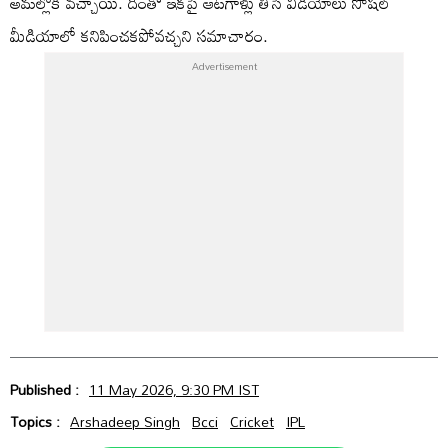
అమల్లోకి వచ్చాయి. దీంతో ఇకపై ఆటగాళ్లు తీసే వీడియోలు సోషల్
మీడియాలో కనిపించకపోవచ్చని సమాచారం.
Published :
11 May 2026, 9:30 PM IST
Topics :
Arshadeep Singh
Bcci
Cricket
IPL