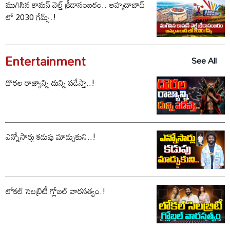
ముగిసిన కామన్ వెల్త్ క్రీడాసంబరం.. అహ్మదాబాద్
లో 2030 గేమ్స్.!
Entertainment
See All
దొరల రాజ్యాన్ని దున్ని పడేస్తా..!
ఎన్నోసార్లు కడుపు మాడ్చుకుని..!
లోకల్ సెలబ్రిటీ గ్లోబల్ వారసత్వం.!