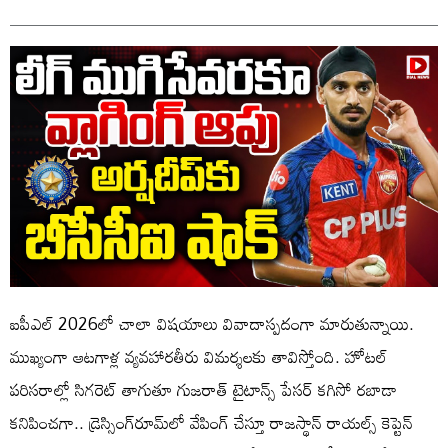
ఐపీఎల్ 2026లో చాలా విషయాలు వివాదాస్పదంగా మారుతున్నాయి.
ముఖ్యంగా ఆటగాళ్ల వ్యవహారతీరు విమర్శలకు తావిస్తోంది. హోటల్
పరిసరాల్లో సిగరెట్‌ తాగుతూ గుజరాత్ టైటాన్స్ పేసర్ కగిసో రబాడా
కనిపించగా.. డ్రెస్సింగ్‌రూమ్‌లో వేపింగ్ చేస్తూ రాజస్థాన్ రాయల్స్ కెప్టెన్