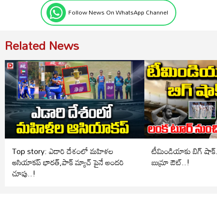
Follow News On WhatsApp Channel
Related News
Top story: ఎడారి దేశంలో మహిళల
టీమిండియాకు బిగ్ షాక్.. లంక టూర్ ను
ఆసియాకప్ భారత్,పాక్ మ్యాచ్ పైనే అందరి
బుమ్రా ఔట్..!
చూపు..!