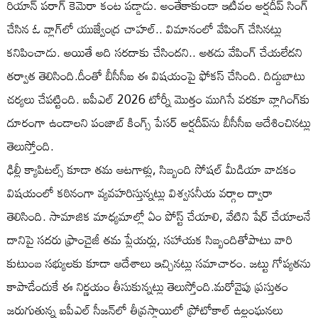
రియాన్ పరాగ్ కెమెరా కంట పడ్డాడు. అంతేకాకుండా ఇటీవల అర్షదీప్ సింగ్
చేసిన ఓ వ్లాగ్‌లో యుజ్వేంద్ర చాహల్‌.. విమానంలో వేపింగ్ చేసినట్లు
కనిపించాడు. అయితే అది సరదాకు చేసిందని.. అతడు వేపింగ్ చేయలేదని
తర్వాత తెలిసింది.దీంతో బీసీసీఐ ఈ విషయంపై ఫోకస్ చేసింది. దిద్దుబాటు
చర్యలు చేపట్టింది. ఐపీఎల్ 2026 టోర్నీ మొత్తం ముగిసే వరకూ వ్లాగింగ్‌కు
దూరంగా ఉండాలని పంజాబ్ కింగ్స్ పేసర్‌ అర్షదీప్‌ను బీసీసీఐ ఆదేశించినట్లు
తెలుస్తోంది.
ఢిల్లీ క్యాపిటల్స్ కూడా తమ ఆటగాళ్లు, సిబ్బంది సోషల్ మీడియా వాడకం
విషయంలో కఠినంగా వ్యవహరిస్తున్నట్లు విశ్వసనీయ వర్గాల ద్వారా
తెలిసింది. సామాజిక మాధ్యమాల్లో ఏం పోస్ట్ చేయాలి, వేటిని షేర్ చేయాలనే
దానిపై సదరు ఫ్రాంచైజీ తమ ప్లేయర్లు, సహాయక సిబ్బందితోపాటు వారి
కుటుంబ సభ్యులకు కూడా ఆదేశాలు ఇచ్చినట్లు సమాచారం. జట్టు గోప్యతను
కాపాడేందుకే ఈ నిర్ణయం తీసుకున్నట్లు తెలుస్తోంది.మరోవైపు ప్రస్తుతం
జరుగుతున్న ఐపీఎల్ సీజన్‌లో తీవ్రస్థాయిలో ప్రోటోకాల్‌ ఉల్లంఘనలు