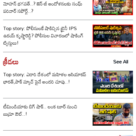
మోహన్ భగవత్..? జెన్-జీ ఆందోళనలకు సంఘ్
పరివార్ సపోర్ట్..?
Top story: పోలీసులకే షాకిచ్చిన ట్రైనీ IPS
ఉదయ్ కృష్ణారెడ్డి? పోలీసుల విచారణలో షాకింగ్
ట్విస్టులు!
క్రీడలు
See All
Top story: ఎడారి దేశంలో మహిళల ఆసియాకప్
భారత్,పాక్ మ్యాచ్ పైనే అందరి చూపు..!
టీమిండియాకు బిగ్ షాక్.. లంక టూర్ నుంచి
బుమ్రా ఔట్..!