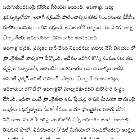
జరుగుతుండటంపై బీసీసీఐ సీరియస్ అయింది. ఆటగాళ్లు, జట్లు
భవిష్యత్తులోనూ, అలాగే తక్షణమే పాటించాల్సిన కఠిన నిబంధనలను బీసీసీఐ
రూపొందించింది. వాటిని తక్షణమే అమలులోకి తెచ్చింది. ఈ మేరకు అన్ని
ఫ్రాంచైజీలకు అధికారికంగా సమాచారం అందించింది.
ఆటగాళ్ల భద్రత, ప్రస్తుతం జారీ చేసిన నిబంధనలు అమలు చేసే విషయం లో
ఫ్రాంచైజీలదే బాధ్యతగా పేర్కొంది. ఇటీవల జరిగిన కొన్ని సంఘటనలు తమ
దృష్టి కి వచ్చాయనీ, ఇలాంటివి ఎంతమాత్రం ఆమోదయోగ్యం కాదనీ
ఐపీఎల్ ఛైర్మన్ అరుణ్ ధుమాల్ చెప్పారు. ఫ్రాంచైజీ యాజమాన్యం,
అధికారులు డగౌట్‌లో ఆటగాళ్లతో మాట్లాడకూడదని మరోసారి స్పష్టం
చేసింది. ఇదిలా ఉంటే ఫ్రాంచైజీలు తమ ప్లేయర్ల సోషల్ మీడియా వాడకంపై
ఆంక్షలు విధిస్తున్నాయి.దీంతో కేవలం ఆయా ఫ్రాంఛైజీలు రికార్డు చేసిన
వీడియోలు మాత్రమే ఇకపై వెలుగులోకి వచ్చే అవకాశం ఉంది. ఆటగాళ్లు
తీసుకునే ఫొటో, వీడియోలను సోషల్ మీడియాలో పంచుకోవడంపై ఆంక్షలు