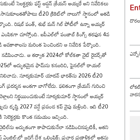
ుంటే సెలక్టర్లకు ఫస్ట్ ఆప్షన్ శ్రేయస్ అయ్యరే అని నివేదికలు
En
 సానుకూలతతోపాటు టీ20 క్రికెట్‌లో నాలుగో స్థానంలో అతడి
దొరల ర
 పేర్కొంది. రిషబ్ పంత్, శుభ్ మన్ గిల్ పోటీలో ఉన్నా అయ్యర్
ైన ఎంపికగా చూస్తోంది. ఐపీఎల్‌లో పంజాబ్ కింగ్స్ తరఫున 4వ
తడి అవకాశాలను మరింత పెంచిందని ఆ నివేదిక పేర్కొంది.
ఎన్నో
‌కు నడిపించాడు. ఆ తర్వాత 2024లో కోల్‌కతా నైట్ రైడర్స్‌తో
 2025లో అద్భుతమైన ఫామ్‌ను కనబరిచి, ఫైనల్‌లో రాయల్
ా నిలిచాడు. సూర్యకుమార్ యాదవ్ భారత్‌ను 2026 టీ20
టింగ్ ప్రదర్శన అంతగా బాగోలేదు. ఫలితంగా శ్రేయస్ గురించి
లోకల్ 
వారస
కు వెళ్లాలని నిర్ణయించుకుంటే సూర్యకుమార్ స్థానంలో అయ్యర్
ుడు దృష్టి 2027 వన్డే ప్రపంచ కప్ వైపు మళ్లింది. ఇది టీ20
 సెలెక్టర్లకు కొంత సమయం ఇచ్చింది.
టిల్‌ను అద్భుతంగా కాపాడుకునేలా నడిపించినప్పటికీ, అతని
ంజిల్స్‌లో జరిగే దేశ ఒలింపిక్స్ ప్రచార ప్రణాళికలో అతను