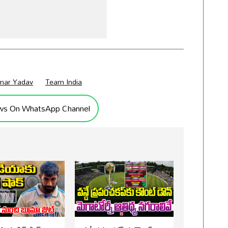
mar Yadav
Team India
ws On WhatsApp Channel