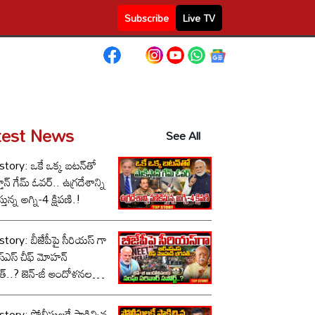
Subscribe
Live TV
test News
See All
tory: ఒకే ఒక్క బటన్‌తో
తాన్ గేమ్ ఓవర్.. ఉగ్రదేశాన్ని
్తున్న అగ్ని-4 క్షిపణి.!
tory: బీజేపీపై సీరియస్ గా
స్‌ఎస్ చీఫ్ మోహన్
్..? జెన్-జీ ఆందోళనలకు
పరివార్ సపోర్ట్..?
tory: పోలీసులకే షాకిచ్చిన