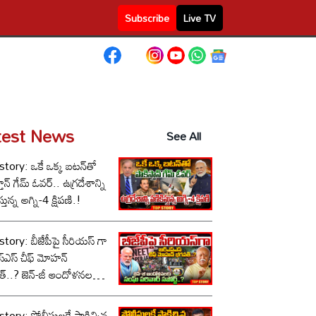
Subscribe
Live TV
test News
See All
tory: ఒకే ఒక్క బటన్‌తో
తాన్ గేమ్ ఓవర్.. ఉగ్రదేశాన్ని
్తున్న అగ్ని-4 క్షిపణి.!
tory: బీజేపీపై సీరియస్ గా
స్‌ఎస్ చీఫ్ మోహన్
్..? జెన్-జీ ఆందోళనలకు
పరివార్ సపోర్ట్..?
tory: పోలీసులకే షాకిచ్చిన