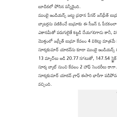
బూడిదలో పోసిన పన్నీరైంది.
ముంబై ఇండియన్స్ జట్టు ప్రధాన పేసర్ జస్‌ప్రీత్ బుమ్
బ్యాటర్లను వణికించే బుమ్రాకు ఈ సీజన్ ఓ పీడకలలా
ఎకానమీతో పరుగులైతే కట్టడి చేయగలిగాడు కానీ, విక
మొత్తంలో జస్ప్రీత్ బుమ్రా కేవలం 4 వికెట్లు మాత్రమ
సూర్యకుమార్ యాదవ్‌ను కూడా ముంబై ఇండియన్స్ ర
13 మ్యాచ్‌లు ఆడి 20.77 సగటుతో, 147.54 స్ట్రైక
సూర్య బ్యాట్ నుంచి కేవలం 2 హాఫ్ సెంచరీలు రాగా..
సూర్యకుమార్ యాదవ్ గ్రాఫ్ ఈసారి భారీగా పడిపోవడం
వచ్చింది.