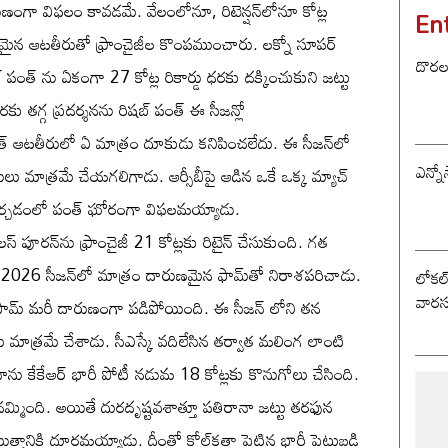
ుణంగా విఫలం కావడమే. వేలంలోనూ, రిటెన్షన్‌లోనూ కోట్ల
En
ైన ఆటతీరుతో ఫ్రాంచైజీల కొంపముంచారు. లక్నో సూపర్
దొరల ర
పంత్ ను ఏకంగా 27 కోట్ల రికార్డు ధరకు దక్కించుకుని జట్టు
రకు తగ్గ ప్రదర్శనను రిషబ్ పంత్ ఈ సీజన్లో
త్ ఆటతీరులో ఏ మాత్రం దూకుడు కనిపించలేదు. ఈ సీజన్‌లో
ఎన్నో
ులు మాత్రమే చేయగలిగాడు. ఆర్సీబీపై ఆడిన ఒకే ఒక్క మ్యాచ్
స్‌కు చేర్చడంలో పంత్ ఘోరంగా విఫలమయ్యాడు.
స్ పూరన్‌ను ఫ్రాంచైజీ 21 కోట్లకు రిటైన్ చేసుకుంది. గత
 2026 సీజన్‌లో మాత్రం దారుణమైన ఫామ్‌తో నిరాశపరిచాడు.
లోకల్ 
వారస
ఫామ్ మరీ దారుణంగా పడిపోయింది. ఈ సీజన్ లోని తన
 మాత్రమే చేశాడు. సీఎస్కే వదిలేసిన తర్వాత మలింగ లాంటి
నాను కేకేఆర్ భారీ పోటీ నడుమ 18 కోట్లకు కొనుగోలు చేసింది.
ేకేఆర్ నమ్మింది. అయితే దురదృష్టవశాత్తూ పతిరానా జట్టు తరఫున
్తానికి దూరమయ్యాడు. దీంతో కోల్‌కతా పెట్టిన భారీ పెట్టుబడి