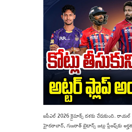
ఐపీఎల్ 2026 క్లైమాక్స్ దశకు చేరుకుంది. రాయల్ ఛా
హైదరాబాద్, గుజరాత్ టైటాన్స్ జట్లు ప్లేఆఫ్స్‌కు అర్