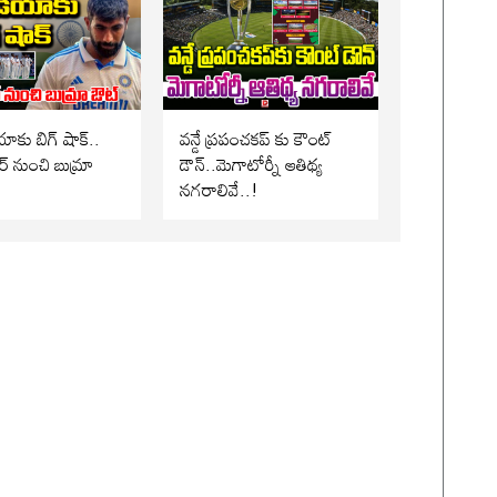
ాకు బిగ్ షాక్..
వన్డే ప్రపంచకప్ కు కౌంట్
 నుంచి బుమ్రా
డౌన్..మెగాటోర్నీ ఆతిథ్య
నగరాలివే..!