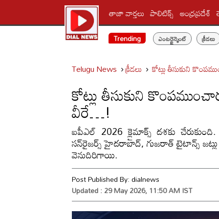
తాజా వార్తలు
పాలిటిక్స్‌
ఆంధ్రప్రదేశ్
Trending
ఎంటర్టైన్మెంట్
క్రీడలు
Telugu News
క్రీడలు
కోట్లు తీసుకుని కొంపము
కోట్లు తీసుకుని కొంపముంచార
వీరే…!
ఐపీఎల్ 2026 క్లైమాక్స్ దశకు చేరుకుంది.
సన్‌రైజర్స్ హైదరాబాద్, గుజరాత్ టైటాన్స్ జట్లు
వెనుదిరిగాయి.
Post Published By:
dialnews
Updated : 29 May 2026, 11:50 AM IST