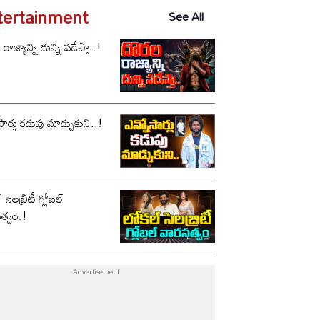
tertainment
See All
ాజ్యాన్ని దున్ని పడేస్తా..!
సార్లు కడుపు మాడ్చుకుని..!
సెలబ్రిటీ గ్లోబల్
త్వం.!