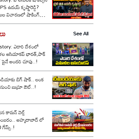
ీ IPS ఉదయ్ కృష్ణారెడ్డి?
సుల విచారణలో షాకింగ్
టులు!
డలు
See All
story: ఎడారి దేశంలో
ల ఆసియాకప్ భారత్,పాక్
్ పైనే అందరి చూపు..!
డియాకు బిగ్ షాక్.. లంక
నుంచి బుమ్రా ఔట్..!
ిన కామన్ వెల్త్
ం.. అహ్మదాబాద్ లో
గేమ్స్.!