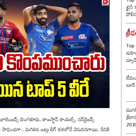
ట్రైన
పోలీ
ట్విస్
క్రీ
Top 
మహిళ
మ్యాచ
టీమిం
టూర్ 
ముగిస
క్రీడాసంబర
లెంజర్స్ బెంగళూరు, రాజస్థాన్ రాయల్స్, సన్‌రైజర్స్
2030 
హత సాధించగా.. మిగిలిన జట్లు లీగ్ దశలోనే వెనుదిరిగాయి. దీనికి