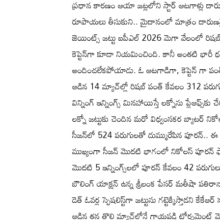
ప్రధాన కారణం ఆయా జట్లలోని స్టార్ ఆటగాళ్లు దార
రూపాయలు తీసుకుని.. మైదానంలో మాత్రం దారుణమ
జెయింట్స్ జట్టు ఐపీఎల్ 2026 మెగా వేలంలో రిషబ్ 
కెప్టెన్‌గా కూడా నియమించింది. కానీ అంతటి భారీ ధ
అందించలేకపోయాడు. ఓ ఆటగాడిగా, కెప్టెన్ గా పం
ఆడిన 14 మ్యాచ్‌ల్లో రిషబ్ పంత్ కేవలం 312 పరుగ
విన్నింగ్ ఇన్నింగ్స్ మినహాయిస్తే లక్నోను ప్లేఆఫ్
లక్నో జట్టుకు చెందిన మరో విధ్వంసకర బ్యాటర్ నికోల
సీజన్‌లో 524 పరుగులతో దుమ్మురేపిన పూరన్.. ఈ
ముఖ్యంగా సీజన్ మొదటి భాగంలో నికోలస్ పూరన్ 
మొదటి 5 ఇన్నింగ్స్‌లలో పూరన్ కేవలం 42 పరుగులు
బౌలింగ్ యాక్షన్ ఉన్న శ్రీలంక పేసర్ మతీషా పతిరా
డెత్ ఓవర్ల స్పెషలిస్ట్‌గా జట్టును గట్టెక్కిస్తాడని క
ఆడిన తన తొలి మ్యాచ్‌లోనే గాయపడి టోర్నమెంట్ మొత