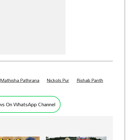
Mathisha Pathirana
Nickols Pur
Rishab Panth
ws On WhatsApp Channel