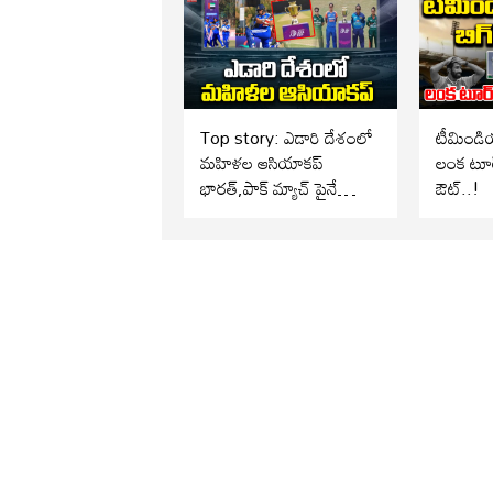
Top story: ఎడారి దేశంలో
టీమిండియ
మహిళల ఆసియాకప్
లంక టూర్
భారత్,పాక్ మ్యాచ్ పైనే
ఔట్..!
అందరి చూపు..!