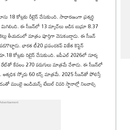
రాను 18 కోట్లకు రీటైన్ చేసుకుంది. సాధారణంగా ప్రత్యర్థి
 మిగిలింది. ఈ సీజన్‌లో 13 మ్యాచ్‌లు ఆడిన బుమ్రా 8.37
ెట్లు తీయడంలో మాత్రం పూర్తిగా వెనుకబడ్డాడు. ఈ సీజన్
ే పడగొట్టాడు. భారత టీ20 ప్రపంచకప్ విజేత కెప్టెన్
ూ.18 కోట్లకు రిటైన్ చేసుకుంది. ఐపీఎల్ 2026లో సూర్య
్ రేట్‌తో కేవలం 270 పరుగులు మాత్రమే చేశాడు. ఈ సీజన్‌లో
 అత్యధిక స్కోరు 60 రన్స్ మాత్రమే. 2025 సీజన్‌తో పోలిస్తే
తో ముంబై ఇండియన్స్ టేబుల్ చివరి స్థానాల్లో నిలవాల్సి