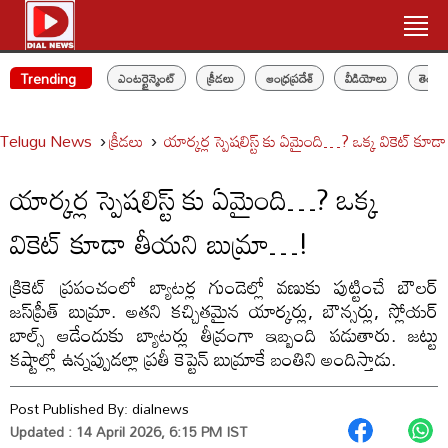
Trending
ఎంటర్టైన్మెంట్
క్రీడలు
ఆంధ్రప్రదేశ్
వీడియోలు
తెలం
Telugu News
క్రీడలు
యార్కర్ల స్పెషలిస్ట్ కు ఏమైంది…? ఒక్క వికెట్ క
యార్కర్ల స్పెషలిస్ట్ కు ఏమైంది…? ఒక్క
వికెట్ కూడా తీయని బుమ్రా…!
క్రికెట్ ప్రపంచంలో బ్యాటర్ల గుండెల్లో వణుకు పుట్టించే బౌలర్
జస్‌ప్రీత్ బుమ్రా. అతని కచ్చితమైన యార్కర్లు, బౌన్సర్లు, స్లోయర్
బాల్స్ ఆడేందుకు బ్యాటర్లు తీవ్రంగా ఇబ్బంది పడుతారు. జట్టు
కష్టాల్లో ఉన్నప్పుడల్లా ప్రతీ కెప్టెన్ బుమ్రాకే బంతిని అందిస్తాడు.
Post Published By:
dialnews
Updated : 14 April 2026, 6:15 PM IST