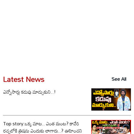
Latest News
See All
ఎన్నోసార్లు కడుపు మాడ్చుకుని..!
Top story:ఒక్క మాట.. ఎంత మంట? కావేరి
రచ్చలోకి త్రిషను ఎందుకు లాగారు..? ఊహించని