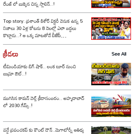
రేంజ్ లో బుక్కైన చిన్న స్టాలిన్..!
Top story: ప్రశాంత్ కిశోర్ విక్టరీ వెనుక ఉన్న 5
నిజాలు 30 ఏళ్ల కోటను 8 నెలల్లో ఎలా బద్దలు
కొట్టాడు..? ఆ ఒక్క మాటతోనే బీజేపీ
ఓడిపోయిందా..?
క్రీడలు
See All
టీమిండియాకు బిగ్ షాక్.. లంక టూర్ నుంచి
బుమ్రా ఔట్..!
ముగిసిన కామన్ వెల్త్ క్రీడాసంబరం.. అహ్మదాబాద్
లో 2030 గేమ్స్.!
వన్డే ప్రపంచకప్ కు కౌంట్ డౌన్..మెగాటోర్నీ ఆతిథ్య