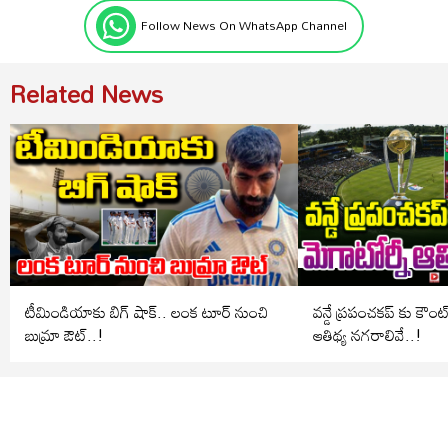
Follow News On WhatsApp Channel
Related News
టీమిండియాకు బిగ్ షాక్.. లంక టూర్ నుంచి
వన్డే ప్రపంచకప్ కు కౌంట
బుమ్రా ఔట్..!
ఆతిథ్య నగరాలివే..!