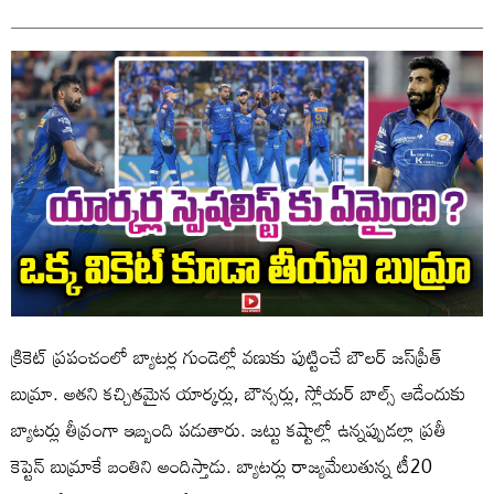
క్రికెట్ ప్రపంచంలో బ్యాటర్ల గుండెల్లో వణుకు పుట్టించే బౌలర్ జస్‌ప్రీత్
బుమ్రా. అతని కచ్చితమైన యార్కర్లు, బౌన్సర్లు, స్లోయర్ బాల్స్ ఆడేందుకు
బ్యాటర్లు తీవ్రంగా ఇబ్బంది పడుతారు. జట్టు కష్టాల్లో ఉన్నప్పుడల్లా ప్రతీ
కెప్టెన్ బుమ్రాకే బంతిని అందిస్తాడు. బ్యాటర్లు రాజ్యమేలుతున్న టీ20