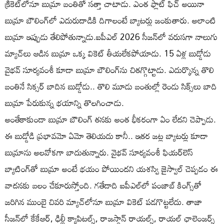
క్రికెట్‌లోనూ బుమ్రా బంతితో సత్తా చాటాడు. ఎంత ఫ్లాట్ ఫిచ్ అయినా
బుమ్రా బౌలింగ్‌లో ఎదురుదాడికి దిగాలంటే బ్యాటర్లు జంకుతారు. అలాంటి
బుమ్రా ఇప్పుడు తేలిపోతున్నాడు.ఐపీఎల్ 2026 సీజన్‌లో వరుసగా నాలుగు
మ్యాచ్‌లు ఆడిన బుమ్రా ఒక్క వికెట్ తీయలేకపోయాడు. 15 ఏళ్ల బుడ్డోడు
వైభవ్ సూర్యవంశీ కూడా బుమ్రా బౌలింగ్‌ను చితగ్గొట్టాడు. ఎదుర్కొన్న తొలి
బంతినే సిక్సర్ బాదిన బుడ్డోడు.. తొలి మూడు బంతుల్లో రెండు సిక్స్‌లు బాది
బుమ్రా పేరుకున్న భయాన్ని తొలగించాడు.
అంతేకాకుండా బుమ్రా బౌలింగ్ తనకు అంత భీకరంగా ఏం లేదని చెప్పాడు.
ఈ బుడ్డోడి ప్రభావమో ఏమో తెలియదు కానీ.. ఇతర జట్ల బ్యాటర్లు కూడా
బుమ్రాను అలవోకగా బాదుతున్నారు. వైభవ్ సూర్యవంశీ ఫియర్‌లెస్
బ్యాటింగ్‌తో బుమ్రా అంటే భయం పోయిందని యశస్వి జైస్వాల్ చెప్పడం ఈ
వాదనకు బలం చేకూరుస్తోంది. గతేడాది ఐపీఎల్‌లో పంజాబ్ కింగ్స్‌తో
జరిగిన ముంబై చివరి మ్యాచ్‌లోనూ బుమ్రా వికెట్ పడగొట్టలేదు. తాజా
సీజన్‌లో కేకేఆర్, ఢిల్లీ క్యాపిటల్స్, రాజస్థాన్ రాయల్స్, రాయల్ ఛాలెంజర్స్