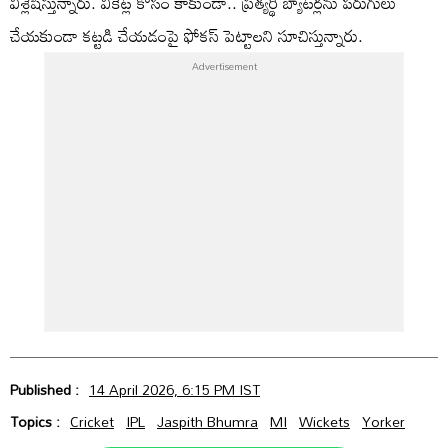
విశ్లేషిస్తున్నారు. వికెట్ల కోసం కాకుండా.. ప్రత్యర్థి బ్యాటర్లను పరుగులు
చేయకుండా కట్టడి చేయడంపై ఫోకస్ పెట్టాలని సూచిస్తున్నారు.
Published :
14 April 2026, 6:15 PM IST
Topics :
Cricket
IPL
Jaspith Bhumra
MI
Wickets
Yorker