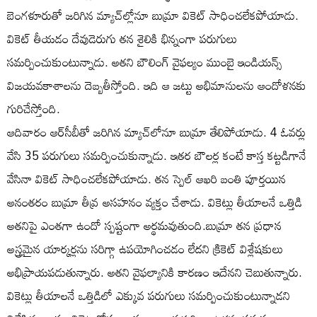
బెంగళూరుతో జరిగిన మ్యాచ్‌ల్లోనూ బుమ్రా వికెట్ సాధించలేకపోయాడు.
వికెట్ తీయడం దేవుడెరుగు తన శైలికి భిన్నంగా పరుగులు
సమర్పించుకుంటున్నాడు. అతని బౌలింగ్ వైఫల్యం ముంబై ఇండియన్స్
విజయవకాశాలను దెబ్బతీస్తోంది. ఇది ఆ జట్టు అభిమానులను ఆందోళనకు
గురిచేస్తోంది.
ఆదివారం ఆర్‌సీబీతో జరిగిన మ్యాచ్‌లోనూ బుమ్రా తేలిపోయాడు. 4 ఓవర్లు
వేసి 35 పరుగులు సమర్పించుకున్నాడు. ఇతర బౌలర్ల కంటే కాస్త కట్టడిగానే
వేసినా వికెట్ సాధించలేకపోయాడు. తన స్పెల్ ఆఖరి బంతి పూర్తయిన
అనంతరం బుమ్రా తీవ్ర అసహనం వ్యక్తం చేశాడు. వికెట్లు తీయాలనే ఒత్తిడి
అతనిపై ఎంతగా ఉందో స్పష్టంగా అర్థమవుతుంది.బుమ్రా తన ప్రధాన
అస్త్రమైన యార్కర్లను సరిగ్గా ఉపయోగించడం లేదని క్రికెట్ విశ్లేషకులు
అభిప్రాయపడుతున్నారు. అతని వైఫల్యానికి కారణం ఇదేనని చెబుతున్నారు.
వికెట్లు తీయాలనే ఒత్తిడిలో ఎక్కువ పరుగులు సమర్పించుకుంటున్నాడని