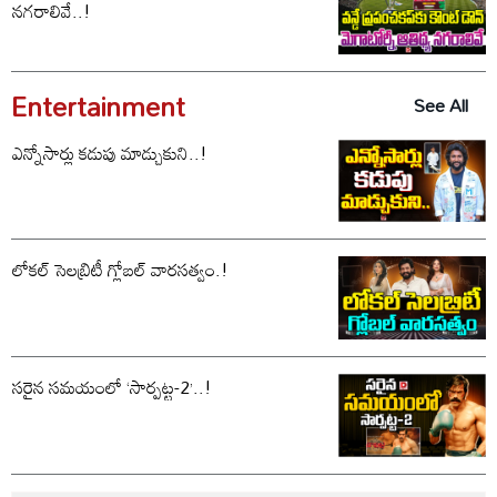
నగరాలివే..!
Entertainment
See All
ఎన్నోసార్లు కడుపు మాడ్చుకుని..!
లోకల్ సెలబ్రిటీ గ్లోబల్ వారసత్వం.!
సరైన సమయంలో ‘సార్పట్ట-2’..!