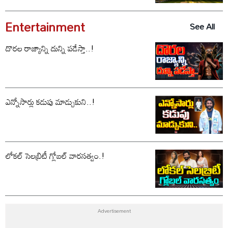
Entertainment
See All
దొరల రాజ్యాన్ని దున్ని పడేస్తా..!
ఎన్నోసార్లు కడుపు మాడ్చుకుని..!
లోకల్ సెలబ్రిటీ గ్లోబల్ వారసత్వం.!