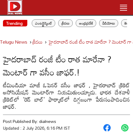
Trending
ఎంటర్టైన్మెంట్
క్రీడలు
ఆంధ్రప్రదేశ్
వీడియోలు
తెలం
Telugu News
క్రీడలు
హైదరాబాద్ రంజీ టీం రాత మారేనా ? మెంటార్ గా 
హైదరాబాద్ రంజీ టీం రాత మారేనా ?
మెంటార్ గా వసీం జాఫర్.!
టీమిండియా మాజీ ఓపెనర్‌ వసీం జాఫర్ , హైదరాబాద్ క్రికెట్
అసోసియేషన్ మెంటార్‌గా నియమితులయ్యాడు. భారత దేశవాళీ
క్రికెట్‌లో 'రెడ్ బాల్' ఫార్మాట్‌లో దిగ్గజంగా పేరుసంపాదించిన
జాఫర్.
Post Published By:
dialnews
Updated : 2 July 2026, 6:16 PM IST