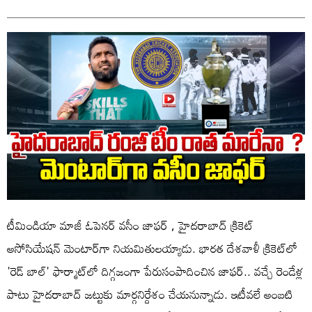
టీమిండియా మాజీ ఓపెనర్‌ వసీం జాఫర్ , హైదరాబాద్ క్రికెట్
అసోసియేషన్ మెంటార్‌గా నియమితులయ్యాడు. భారత దేశవాళీ క్రికెట్‌లో
'రెడ్ బాల్' ఫార్మాట్‌లో దిగ్గజంగా పేరుసంపాదించిన జాఫర్.. వచ్చే రెండేళ్ల
పాటు హైదరాబాద్‌ జట్టుకు మార్గనిర్దేశం చేయనున్నాడు. ఇటీవలే అంబటి