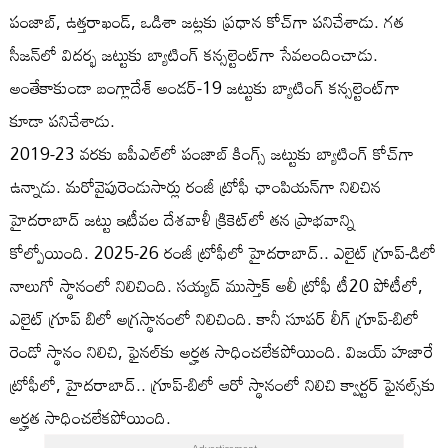
పంజాబ్, ఉత్తరాఖండ్, ఒడిశా జట్లకు ప్రధాన కోచ్‌గా పనిచేశాడు. గత
సీజన్‌లో విదర్భ జట్టుకు బ్యాటింగ్ కన్సల్టెంట్‌గా సేవలందించాడు.
అంతేకాకుండా బంగ్లాదేశ్ అండర్-19 జట్టుకు బ్యాటింగ్ కన్సల్టెంట్‌గా
కూడా పనిచేశాడు.
2019-23 వరకు ఐపీఎల్‌లో పంజాబ్ కింగ్స్ జట్టుకు బ్యాటింగ్ కోచ్‌గా
ఉన్నాడు. మరోవైపురెండుసార్లు రంజీ ట్రోఫీ ఛాంపియన్‌గా నిలిచిన
హైదరాబాద్‌ జట్టు ఇటీవల దేశవాళీ క్రికెట్‌లో తన ప్రాభవాన్ని
కోల్పోయింది. 2025-26 రంజీ ట్రోఫీలో హైదరాబాద్‌.. ఎలైట్ గ్రూప్-డిలో
నాలుగో స్థానంలో నిలిచింది. సయ్యద్ ముస్తాక్ అలీ ట్రోఫీ టీ20 పోటీలో,
ఎలైట్ గ్రూప్ బిలో అగ్రస్థానంలో నిలిచింది. కానీ సూపర్ లీగ్ గ్రూప్-బిలో
రెండో స్థానం నిలిచి, ఫైనల్‌కు అర్హత సాధించలేకపోయింది. విజయ్ హజారే
ట్రోఫీలో, హైదరాబాద్‌.. గ్రూప్-బిలో ఆరో స్థానంలో నిలిచి క్వార్టర్ ఫైనల్స్‌కు
అర్హత సాధించలేకపోయింది.