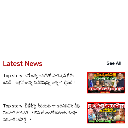
Latest News
See All
Top story: ఒకే ఒక్క బటన్‌తో పాకిస్తాన్ గేమ్
ఓవర్.. ఉగ్రదేశాన్ని వణికిస్తున్న అగ్ని-4 క్షిపణి.!
Top story: బీజేపీపై సీరియస్ గా ఆర్‌ఎస్‌ఎస్ చీఫ్
మోహన్ భగవత్..? జెన్-జీ ఆందోళనలకు సంఘ్
పరివార్ సపోర్ట్..?