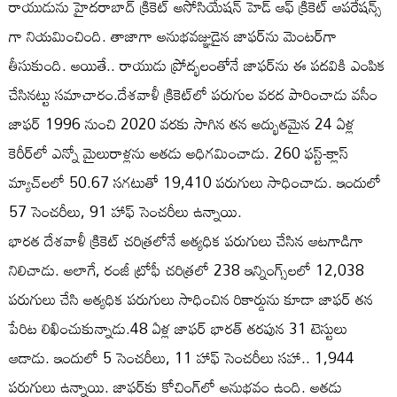
రాయుడును హైదరాబాద్ క్రికెట్ అసోసియేషన్ హెడ్ ఆఫ్ క్రికెట్ ఆపరేషన్స్
గా నియమించింది. తాజాగా అనుభవజ్ఞుడైన జాఫర్‌ను మెంటర్‌గా
తీసుకుంది. అయితే.. రాయుడు ప్రోద్భలంతోనే జాఫర్‌ను ఈ పదవికి ఎంపిక
చేసినట్టు సమాచారం.దేశవాళీ క్రికెట్‌లో పరుగుల వరద పారించాడు వసీం
జాఫర్ 1996 నుంచి 2020 వరకు సాగిన తన అద్భుతమైన 24 ఏళ్ల
కెరీర్‌లో ఎన్నో మైలురాళ్లను అతడు అధిగమించాడు. 260 ఫస్ట్-క్లాస్
మ్యాచ్‌లలో 50.67 సగటుతో 19,410 పరుగులు సాధించాడు. ఇందులో
57 సెంచరీలు, 91 హాఫ్ సెంచరీలు ఉన్నాయి.
భారత దేశవాళీ క్రికెట్ చరిత్రలోనే అత్యధిక పరుగులు చేసిన ఆటగాడిగా
నిలిచాడు. అలాగే, రంజీ ట్రోఫీ చరిత్రలో 238 ఇన్నింగ్స్‌లలో 12,038
పరుగులు చేసి అత్యధిక పరుగులు సాధించిన రికార్డును కూడా జాఫర్ తన
పేరిట లిఖించుకున్నాడు.48 ఏళ్ల జాఫర్ భారత్ తరపున 31 టెస్టులు
ఆడాడు. ఇందులో 5 సెంచరీలు, 11 హాఫ్ సెంచరీలు సహా.. 1,944
పరుగులు ఉన్నాయి. జాఫర్‌కు కోచింగ్‌లో అనుభవం ఉంది. అతడు