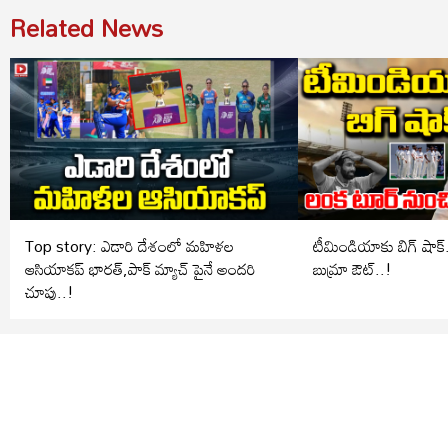
Related News
Top story: ఎడారి దేశంలో మహిళల
టీమిండియాకు బిగ్ షాక్.. లంక టూర్ ను
ఆసియాకప్ భారత్,పాక్ మ్యాచ్ పైనే అందరి
బుమ్రా ఔట్..!
చూపు..!