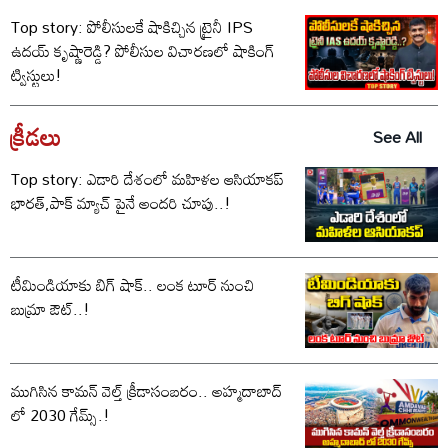
Top story: పోలీసులకే షాకిచ్చిన ట్రైనీ IPS
ఉదయ్ కృష్ణారెడ్డి? పోలీసుల విచారణలో షాకింగ్
ట్విస్టులు!
క్రీడలు
See All
Top story: ఎడారి దేశంలో మహిళల ఆసియాకప్
భారత్,పాక్ మ్యాచ్ పైనే అందరి చూపు..!
టీమిండియాకు బిగ్ షాక్.. లంక టూర్ నుంచి
బుమ్రా ఔట్..!
ముగిసిన కామన్ వెల్త్ క్రీడాసంబరం.. అహ్మదాబాద్
లో 2030 గేమ్స్.!