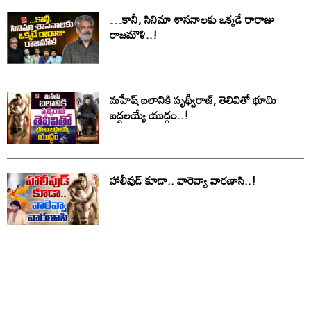
…కానీ, సినిమా శాసనాలకు ఒక్కడే రారాజు
రాజమౌళి..!
మహేష్ బలానికి పృథ్వీరాజ్, తెలివితో భూమి
బద్ధలయ్యే యుద్ధం..!
హాలీవుడ్ కూడా.. వారెవ్వా వారణాసి..!