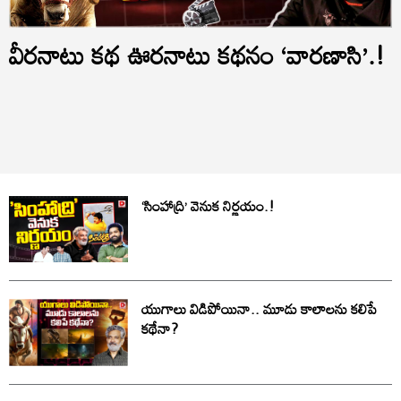
వీరనాటు కథ ఊరనాటు కథనం ‘వారణాసి’.!
‘సింహాద్రి’ వెనుక నిర్ణయం.!
యుగాలు విడిపోయినా.. మూడు కాలాలను కలిపే
కథేనా?