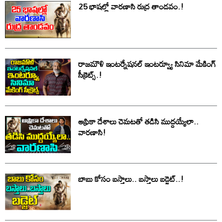
25 భాషల్లో వారణాసి రుద్ర తాండవం.!
రాజమౌళి ఇంటర్నేషనల్ ఇంటర్వ్యూ సినిమా మేకింగ్
సీక్రెట్స్.!
ఆఫ్రికా దేశాలు చెమటతో తడిసి ముద్దయ్యేలా..
వారణాసి!
బాబు కోసం బస్తాలు.. బస్తాలు బడ్జెట్..!