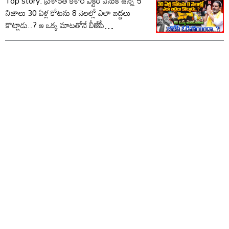
Top story: ప్రశాంత్ కిశోర్ విక్టరీ వెనుక ఉన్న 5
నిజాలు 30 ఏళ్ల కోటను 8 నెలల్లో ఎలా బద్దలు
కొట్టాడు..? ఆ ఒక్క మాటతోనే బీజేపీ
ఓడిపోయిందా..?