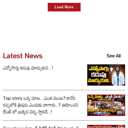
Load More
Latest News
See All
ఎన్నోసార్లు కడుపు మాడ్చుకుని..!
Top story:ఒక్క మాట.. ఎంత మంట? కావేరి
రచ్చలోకి త్రిషను ఎందుకు లాగారు..? ఊహించని
రేంజ్ లో బుక్కైన చిన్న స్టాలిన్..!