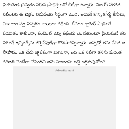
ప్రియమణి ప్రస్తుతం వరుస ప్రాజెక్టులతో బిజీగా ఉన్నారు. విజయ్ సరసన
నటించిన ఈ చిత్రం విడుదలకు సిద్ధంగా ఉంది. అయితే కొన్ని కోర్టు కేసులు,
వివాదాల వల్ల ప్రస్తుతం వాయిదా పడింది. కేవలం గ్లామర్ పాత్రలకే
పరిమితం కాకుండా, కంటెంట్ ఉన్న కథలను ఎంచుకుంటూ ప్రియమణి తన
సెకండ్ ఇన్నింగ్స్‌ను సక్సెస్‌ఫుల్‌గా కొనసాగిస్తున్నారు. అప్పట్లో తను చేసిన ఆ
సాహసం ఒక చేదు జ్ఞాపకంగా మిగిలినా, అది ఒక నటిగా తనను మరింత
పరిణతి చెందేలా చేసిందని ఆమె మాటలను బట్టి అర్థమవుతోంది.