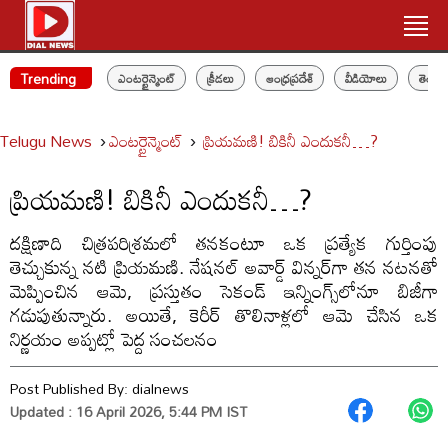
Trending
ఎంటర్టైన్మెంట్
క్రీడలు
ఆంధ్రప్రదేశ్
వీడియోలు
తెలం
Telugu News
ఎంటర్టైన్మెంట్
ప్రియమణి! బికినీ ఎందుకనీ…?
ప్రియమణి! బికినీ ఎందుకనీ…?
దక్షిణాది చిత్రపరిశ్రమలో తనకంటూ ఒక ప్రత్యేక గుర్తింపు
తెచ్చుకున్న నటి ప్రియమణి. నేషనల్ అవార్డ్ విన్నర్‌గా తన నటనతో
మెప్పించిన ఆమె, ప్రస్తుతం సెకండ్ ఇన్నింగ్స్‌లోనూ బిజీగా
గడుపుతున్నారు. అయితే, కెరీర్ తొలినాళ్లలో ఆమె చేసిన ఒక
నిర్ణయం అప్పట్లో పెద్ద సంచలనం
Post Published By:
dialnews
Updated : 16 April 2026, 5:44 PM IST