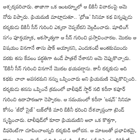
ఆశ్చర్యపరిచారు. తాజాగా ఒక ఇంటర్వ్యూలో ఆ బికినీ వివాదంపై ఆమె
నోరు విప్పారు. ప్రియమణి మాట్లాడుతూ.. 'ద్రోణ' సినిమా కథ విన్నప్పుడు
దర్శకుడు బికినీ సీన్ గురించి ఎక్కడా చెప్పలేదని వెల్లడించారు. షూటింగ్
సగం పూర్తయ్యాక, అకస్మాత్తుగా ఆ సీన్ గురించి ప్రస్తావించారట. మొదట ఆ
విషయం వినగానే తాను షాక్ అయ్యానని, ఎందుకంటే అంతకుముందు
వరకు తను కేవలం పద్ధతిగా ఉండే పాత్రలే చేశానని ఆమె చెప్పుకొచ్చారు.
"బికినీ సీన్ గురించి వినగానే మొదట భయపడ్డాను. కానీ దర్శకుడు అది
కథకు చాలా అవసరమని నన్ను ఒప్పించారు అని ప్రియమణి చెప్పుకొచ్చింది.
దర్శకుడు తనను ఒప్పించే క్రమంలో బాలీవుడ్ స్టార్ నటి కరీనా కపూర్
గురించి ఉదాహరణగా చెప్పారట. ఆ సమయంలో కరీనా 'టషన్' సినిమా
కోసం 'జీరో సైజ్' లుక్‌లోకి మారి బికినీ ధరించి దేశవ్యాప్తంగా ట్రెండ్
సృష్టించారు. టాలీవుడ్‌లో కూడా ప్రియమణిని అలా ఒక కొత్తగా,
డిఫరెంట్‌గా చూపించాలన్నది దర్శకుడి ఆలోచన. ఆ మాటలతో ప్రభావితమై,