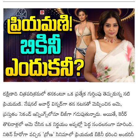
దక్షిణాది చిత్రపరిశ్రమలో తనకంటూ ఒక ప్రత్యేక గుర్తింపు తెచ్చుకున్న నటి
ప్రియమణి. నేషనల్ అవార్డ్ విన్నర్‌గా తన నటనతో మెప్పించిన ఆమె,
ప్రస్తుతం సెకండ్ ఇన్నింగ్స్‌లోనూ బిజీగా గడుపుతున్నారు. అయితే, కెరీర్
తొలినాళ్లలో ఆమె చేసిన ఒక నిర్ణయం అప్పట్లో పెద్ద సంచలనంగా మారింది.
నితిన్ హీరోగా వచ్చిన 'ద్రోణ' సినిమాలో ప్రియమణి బికినీ ధరించి అందరినీ