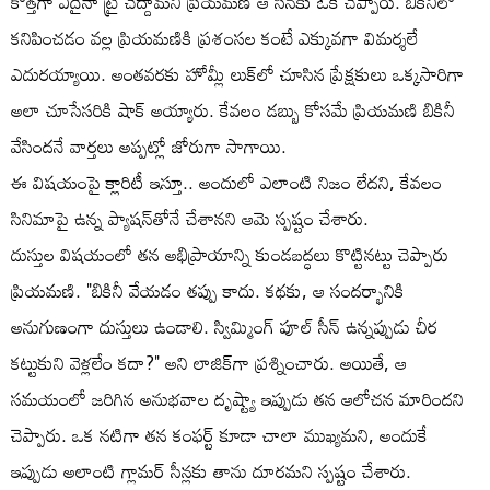
కొత్తగా ఏదైనా ట్రై చేద్దామని ప్రియమణి ఆ సీన్‌కు ఓకే చెప్పారు. బికినీలో
కనిపించడం వల్ల ప్రియమణికి ప్రశంసల కంటే ఎక్కువగా విమర్శలే
ఎదురయ్యాయి. అంతవరకు హోమ్లీ లుక్‌లో చూసిన ప్రేక్షకులు ఒక్కసారిగా
అలా చూసేసరికి షాక్ అయ్యారు. కేవలం డబ్బు కోసమే ప్రియమణి బికినీ
వేసిందనే వార్తలు అప్పట్లో జోరుగా సాగాయి.
ఈ విషయంపై క్లారిటీ ఇస్తూ.. అందులో ఎలాంటి నిజం లేదని, కేవలం
సినిమాపై ఉన్న ప్యాషన్‌తోనే చేశానని ఆమె స్పష్టం చేశారు.
దుస్తుల విషయంలో తన అభిప్రాయాన్ని కుండబద్ధలు కొట్టినట్టు చెప్పారు
ప్రియమణి. "బికినీ వేయడం తప్పు కాదు. కథకు, ఆ సందర్భానికి
అనుగుణంగా దుస్తులు ఉండాలి. స్విమ్మింగ్ పూల్ సీన్ ఉన్నప్పుడు చీర
కట్టుకుని వెళ్లలేం కదా?" అని లాజిక్‌గా ప్రశ్నించారు. అయితే, ఆ
సమయంలో జరిగిన అనుభవాల దృష్ట్యా ఇప్పుడు తన ఆలోచన మారిందని
చెప్పారు. ఒక నటిగా తన కంఫర్ట్ కూడా చాలా ముఖ్యమని, అందుకే
ఇప్పుడు అలాంటి గ్లామర్ సీన్లకు తాను దూరమని స్పష్టం చేశారు.