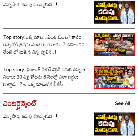
ఎన్నోసార్లు కడుపు మాడ్చుకుని..!
Top story:ఒక్క మాట.. ఎంత మంట? కావేరి
రచ్చలోకి త్రిషను ఎందుకు లాగారు..? ఊహించని
రేంజ్ లో బుక్కైన చిన్న స్టాలిన్..!
Top story: ప్రశాంత్ కిశోర్ విక్టరీ వెనుక ఉన్న 5
నిజాలు 30 ఏళ్ల కోటను 8 నెలల్లో ఎలా బద్దలు
కొట్టాడు..? ఆ ఒక్క మాటతోనే బీజేపీ
ఓడిపోయిందా..?
ఎంటర్టైన్మెంట్
See All
ఎన్నోసార్లు కడుపు మాడ్చుకుని..!