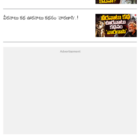
వీరనాటు కథ ఊరనాటు కథనం ‘వారణాసి’.!