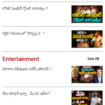
లోకల్ సెలబ్రిటీ గ్లోబల్ వారసత్వం.!
సరైన సమయంలో ‘సార్పట్ట-2’..!
Entertainment
See All
విరాళాల విభీషణుడు వివేక్ ఒబెరాయ్.!
నేను సరిగ్గానే ఉన్నా.. మీ పని ఇదేనా?