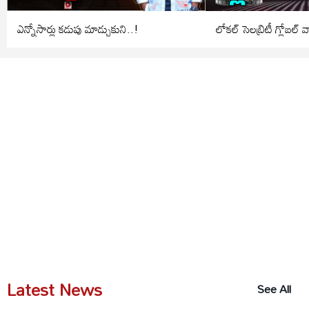
ఎన్నోసార్లు కడుపు మాడ్చుకుని..!
లోకల్ సెలబ్రిటీ గ్లోబల్
Latest News
See All