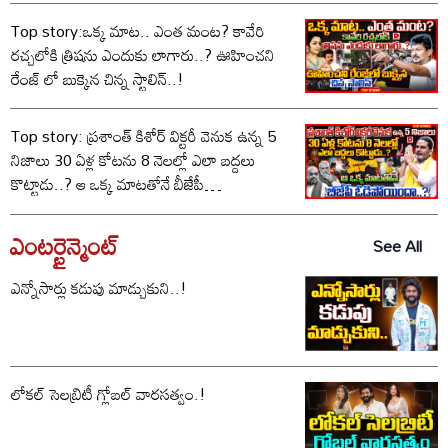
Top story:ఒక్క మాట.. ఎంత మంట? కావేరి
రచ్చలోకి త్రిషను ఎందుకు లాగారు..? ఊహించని
రేంజ్ లో బుక్కైన చిన్న స్టాలిన్..!
Top story: ప్రశాంత్ కిశోర్ విక్టరీ వెనుక ఉన్న 5
నిజాలు 30 ఏళ్ల కోటను 8 నెలల్లో ఎలా బద్దలు
కొట్టాడు..? ఆ ఒక్క మాటతోనే బీజేపీ
ఓడిపోయిందా..?
ఎంటర్టైన్మెంట్
See All
ఎన్నోసార్లు కడుపు మాడ్చుకుని..!
లోకల్ సెలబ్రిటీ గ్లోబల్ వారసత్వం.!