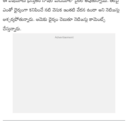
ఈ విషయాలు ప్రస్తుతం సోషల్ మీడియాలో వైరల్ అవుతున్నాయి. తెరపై
ఎంతో ధైర్యంగా కనిపించే నటి వెనుక ఇంతటి వేదన ఉందా అని నెటిజన్లు
ఆశ్చర్యపోతున్నారు. ఆమెకు ధైర్యం చెబుతూ నెటిజన్లు కామెంట్స్
చేస్తున్నారు.