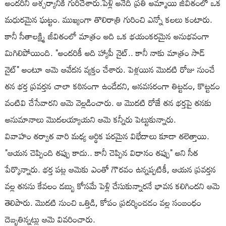
అందరినీ ఆశ్చర్యానికి గురిచేశారు.పెళ్లి అనేది ప్రతి అమ్మాయి జీవితంలో ఒక
మధురమైన ఘట్టం. ముఖ్యంగా తొలిరాత్రి గురించి ఎన్నో కలలు కంటారు.
కానీ సీతాలక్ష్మి జీవితంలో మాత్రం అది ఒక భయంకరమైన అనుభవంగా
మిగిలిపోయింది. "అందరికీ అది హ్యాపీ నైట్.. కానీ నాకు మాత్రం సాడ్
నైట్" అంటూ ఆమె ఆవేదన వ్యక్తం చేశారు. పెళ్లయిన మొదటి రోజు నుంచే
తన భర్త ప్రవర్తన చాలా కఠినంగా ఉండేదని, అనవసరంగా తిట్టడం, కొట్టడం
వంటివి చేసేవారని ఆమె వెల్లడించారు. ఆ మొదటి రోజే తన భర్తపై తనకు
అనుమానాలు మొదలయ్యాయని ఆమె కన్నీరు పెట్టుకున్నారు.
వివాహం తర్వాత వారి మధ్య ఆర్థిక పరమైన విభేదాలు కూడా తలెత్తాయి.
"ఆయన చెప్పింది తప్పు కాదు.. కానీ చెప్పిన విధానం తప్పు" అని సీత
పేర్కొన్నారు. భర్త పట్ల ఆమెకు ఎంతో గౌరవం ఉన్నప్పటికీ, ఆయన ప్రవర్తన
వల్ల తనను కేవలం డబ్బు కోసమే పెళ్లి చేసుకున్నారనే భావన కలిగిందని ఆమె
తెలిపారు. మొదటి నుంచి ఒత్తిడి, కోపం ప్రదర్శించడం వల్ల సంబంధం
దెబ్బతిన్నట్లు ఆమె వివరించారు.