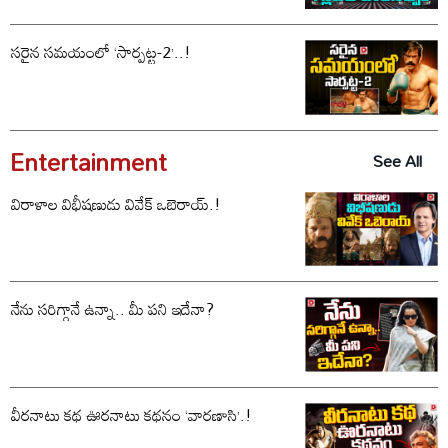
సరైన సమయంలో ‘సార్పట్ట-2’..!
Entertainment
See All
విరాళాల విభీషణుడు వివేక్ ఒబెరాయ్.!
నేను సరిగ్గానే ఉన్నా.. మీ పని ఇదేనా?
వీరనాటు కథ ఊరనాటు కథనం ‘వారణాసి’.!