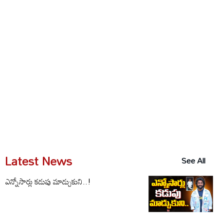
Latest News
See All
ఎన్నోసార్లు కడుపు మాడ్చుకుని..!