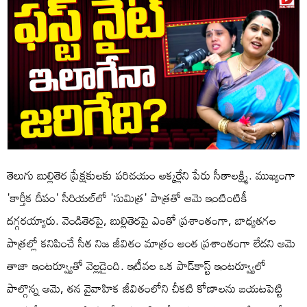
తెలుగు బుల్లితెర ప్రేక్షకులకు పరిచయం అక్కర్లేని పేరు సీతాలక్ష్మి. ముఖ్యంగా
'కార్తీక దీపం' సీరియల్‌లో 'సుమిత్ర' పాత్రతో ఆమె ఇంటింటికీ
దగ్గరయ్యారు. వెండితెరపై, బుల్లితెరపై ఎంతో ప్రశాంతంగా, బాధ్యతగల
పాత్రల్లో కనిపించే సీత నిజ జీవితం మాత్రం అంత ప్రశాంతంగా లేదని ఆమె
తాజా ఇంటర్వ్యూతో వెల్లడైంది. ఇటీవల ఒక పాడ్‌కాస్ట్ ఇంటర్వ్యూలో
పాల్గొన్న ఆమె, తన వైవాహిక జీవితంలోని చీకటి కోణాలను బయటపెట్టి