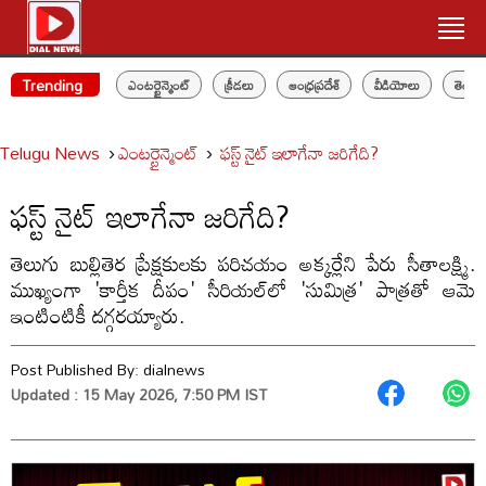
Trending
ఎంటర్టైన్మెంట్
క్రీడలు
ఆంధ్రప్రదేశ్
వీడియోలు
తెలం
Telugu News
ఎంటర్టైన్మెంట్
ఫస్ట్ నైట్ ఇలాగేనా జరిగేది?
ఫస్ట్ నైట్ ఇలాగేనా జరిగేది?
తెలుగు బుల్లితెర ప్రేక్షకులకు పరిచయం అక్కర్లేని పేరు సీతాలక్ష్మి.
ముఖ్యంగా 'కార్తీక దీపం' సీరియల్‌లో 'సుమిత్ర' పాత్రతో ఆమె
ఇంటింటికీ దగ్గరయ్యారు.
Post Published By:
dialnews
Updated : 15 May 2026, 7:50 PM IST