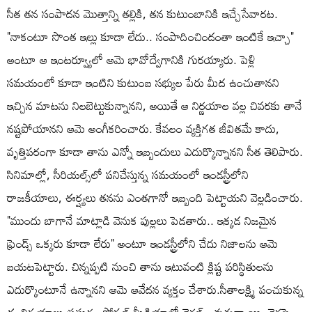
సీత తన సంపాదన మొత్తాన్ని తల్లికి, తన కుటుంబానికి ఇచ్చేసేవారట.
"నాకంటూ సొంత ఇల్లు కూడా లేదు.. సంపాదించిందంతా ఇంటికే ఇచ్చా"
అంటూ ఆ ఇంటర్వ్యూలో ఆమె భావోద్వేగానికి గురయ్యారు. పెళ్లి
సమయంలో కూడా ఇంటిని కుటుంబ సభ్యుల పేరు మీద ఉంచుతానని
ఇచ్చిన మాటను నిలబెట్టుకున్నానని, అయితే ఆ నిర్ణయాల వల్ల చివరకు తానే
నష్టపోయానని ఆమె అంగీకరించారు. కేవలం వ్యక్తిగత జీవితమే కాదు,
వృత్తిపరంగా కూడా తాను ఎన్నో ఇబ్బందులు ఎదుర్కొన్నానని సీత తెలిపారు.
సినిమాల్లో, సీరియల్స్‌లో పనిచేస్తున్న సమయంలో ఇండస్ట్రీలోని
రాజకీయాలు, ఈర్ష్యలు తనను ఎంతగానో ఇబ్బంది పెట్టాయని వెల్లడించారు.
"ముందు బాగానే మాట్లాడి వెనుక పుల్లలు పెడతారు.. ఇక్కడ నిజమైన
ఫ్రెండ్స్ ఒక్కరు కూడా లేరు" అంటూ ఇండస్ట్రీలోని చేదు నిజాలను ఆమె
బయటపెట్టారు. చిన్నప్పటి నుంచి తాను ఇటువంటి క్లిష్ట పరిస్థితులను
ఎదుర్కొంటూనే ఉన్నానని ఆమె ఆవేదన వ్యక్తం చేశారు.సీతాలక్ష్మి పంచుకున్న