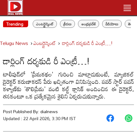
Trending
ఎంటర్టైన్మెంట్
క్రీడలు
ఆంధ్రప్రదేశ్
వీడియోలు
తెలం
Telugu News
ఎంటర్టైన్మెంట్
డార్లింగ్ దర్శకుడి రీ ఎంట్రీ…!
డార్లింగ్ దర్శకుడి రీ ఎంట్రీ…!
టాలీవుడ్‌లో 'ప్రేమకథల' గురించి మాట్లాడుకుంటే, మ్యాజికల్
డైరెక్టర్ కరుణాకరన్ పేరు ఖచ్చితంగా వినిపిస్తుంది. పవర్ స్టార్ పవన్
కళ్యాణ్‌కు 'తొలిప్రేమ' వంటి కల్ట్ క్లాసిక్ అందించిన ఈ డైరెక్టర్,
తనకంటూ ఒక ప్రత్యేకమైన శైలిని ఏర్పరుచుకున్నారు.
Post Published By:
dialnews
Updated : 22 April 2026, 3:30 PM IST