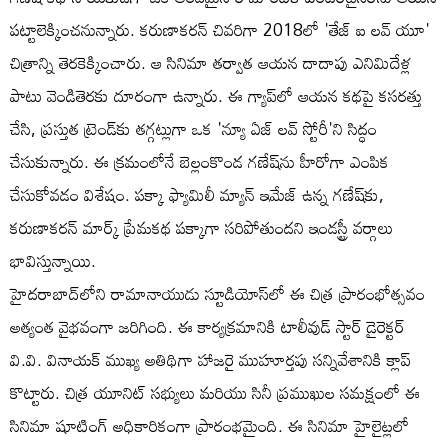
పట్టాలెక్కించనున్నారు. కరుణాకరన్ చివరిగా 2018లో 'తేజ్ ఐ లవ్ యూ'
చిత్రాన్ని తెరకెక్కించారు. ఆ సినిమా తర్వాత ఆయన దాదాపు ఎనిమిదేళ్ల
పాటు వెండితెరకు దూరంగా ఉన్నారు. ఈ గ్యాప్‌లో ఆయన కథపై కసరత్తు
చేసి, ప్రస్తుత ట్రెండ్‌కు తగ్గట్లుగా ఒక 'న్యూ ఏజ్ లవ్ స్టోరీ'ని సిద్ధం
చేసుకున్నారు. ఈ క్రమంలోనే బెల్లంకొండ గణేష్‌ను హీరోగా ఎంపిక
చేసుకోవడం విశేషం. పక్కా ఫ్యామిలీ మ్యాన్ ఇమేజ్ ఉన్న గణేష్‌కు,
కరుణాకరన్ మార్క్ ప్రేమకథ పక్కాగా సరిపోతుందని ఇండస్ట్రీ వర్గాలు
భావిస్తున్నాయి.
హైదరాబాద్‌లోని రామానాయుడు స్టూడియోస్‌లో ఈ చిత్ర ప్రారంభోత్సవం
అత్యంత వైభవంగా జరిగింది. ఈ కార్యక్రమానికి టాలీవుడ్ స్టార్ డైరెక్టర్
వి.వి. వినాయక్ ముఖ్య అతిథిగా హాజరై ముహూర్తపు సన్నివేశానికి క్లాప్
కొట్టారు. చిత్ర యూనిట్ సభ్యులు మరియు సినీ ప్రముఖుల సమక్షంలో ఈ
సినిమా షూటింగ్ అధికారికంగా ప్రారంభమైంది. ఈ సినిమా హైలైట్లలో