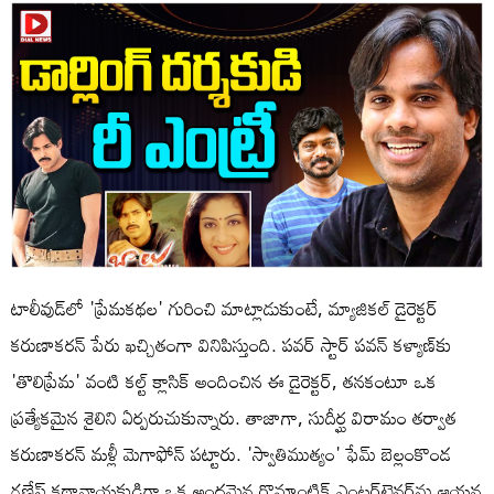
టాలీవుడ్‌లో 'ప్రేమకథల' గురించి మాట్లాడుకుంటే, మ్యాజికల్ డైరెక్టర్
కరుణాకరన్ పేరు ఖచ్చితంగా వినిపిస్తుంది. పవర్ స్టార్ పవన్ కళ్యాణ్‌కు
'తొలిప్రేమ' వంటి కల్ట్ క్లాసిక్ అందించిన ఈ డైరెక్టర్, తనకంటూ ఒక
ప్రత్యేకమైన శైలిని ఏర్పరుచుకున్నారు. తాజాగా, సుదీర్ఘ విరామం తర్వాత
కరుణాకరన్ మళ్లీ మెగాఫోన్ పట్టారు. 'స్వాతిముత్యం' ఫేమ్ బెల్లంకొండ
గణేష్ కథానాయకుడిగా ఒక అందమైన రొమాంటిక్ ఎంటర్‌టైనర్‌ను ఆయన