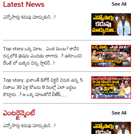
Latest News
See All
ఎన్నోసార్లు కడుపు మాడ్చుకుని..!
Top story:ఒక్క మాట.. ఎంత మంట? కావేరి
రచ్చలోకి త్రిషను ఎందుకు లాగారు..? ఊహించని
రేంజ్ లో బుక్కైన చిన్న స్టాలిన్..!
Top story: ప్రశాంత్ కిశోర్ విక్టరీ వెనుక ఉన్న 5
నిజాలు 30 ఏళ్ల కోటను 8 నెలల్లో ఎలా బద్దలు
కొట్టాడు..? ఆ ఒక్క మాటతోనే బీజేపీ
ఓడిపోయిందా..?
ఎంటర్టైన్మెంట్
See All
ఎన్నోసార్లు కడుపు మాడ్చుకుని..!