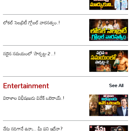
లోకల్ సెలబ్రిటీ గ్లోబల్ వారసత్వం.!
సరైన సమయంలో ‘సార్పట్ట-2’..!
Entertainment
See All
విరాళాల విభీషణుడు వివేక్ ఒబెరాయ్.!
నేను సరిగ్గానే ఉన్నా.. మీ పని ఇదేనా?