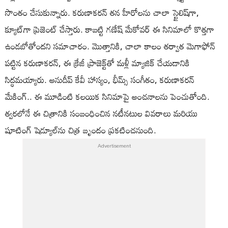
సొంతం చేసుకున్నారు. కరుణాకరన్ తన హీరోలను చాలా స్టైలిష్‌గా,
క్యూట్‌గా ప్రెజెంట్ చేస్తారు. కాబట్టి గణేష్ మేకోవర్ ఈ సినిమాలో కొత్తగా
ఉండబోతోందని సమాచారం. మొత్తానికి, చాలా కాలం తర్వాత మెగాఫోన్
పట్టిన కరుణాకరన్, ఈ క్రేజీ ప్రాజెక్ట్‌తో మళ్లీ మ్యాజిక్ చేయడానికి
సిద్ధమయ్యారు. అనుదీప్ కేవీ హాస్యం, భీమ్స్ సంగీతం, కరుణాకరన్
మేకింగ్.. ఈ మూడింటి కలయిక సినిమాపై అంచనాలను పెంచుతోంది.
త్వరలోనే ఈ చిత్రానికి సంబంధించిన నటీనటుల వివరాలు మరియు
షూటింగ్ షెడ్యూల్‌ను చిత్ర బృందం ప్రకటించనుంది.