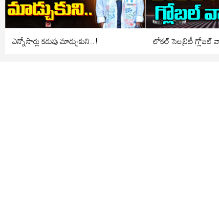
ఎన్నోసార్లు కడుపు మాడ్చుకుని..!
లోకల్ సెలబ్రిటీ గ్లోబల్