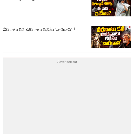
వీరనాటు కథ ఊరనాటు కథనం ‘వారణాసి’.!