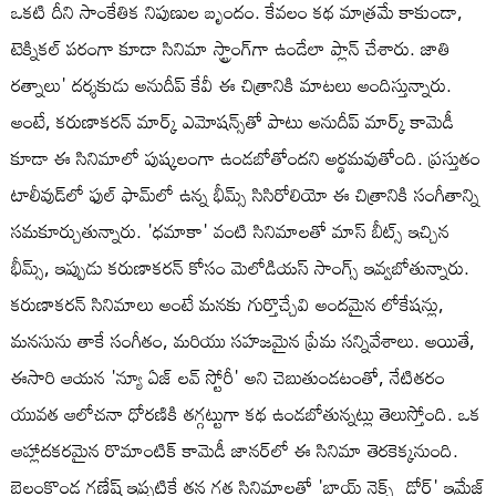
ఒకటి దీని సాంకేతిక నిపుణుల బృందం. కేవలం కథ మాత్రమే కాకుండా,
టెక్నికల్ పరంగా కూడా సినిమా స్ట్రాంగ్‌గా ఉండేలా ప్లాన్ చేశారు. జాతి
రత్నాలు' దర్శకుడు అనుదీప్ కేవీ ఈ చిత్రానికి మాటలు అందిస్తున్నారు.
అంటే, కరుణాకరన్ మార్క్ ఎమోషన్స్‌తో పాటు అనుదీప్ మార్క్ కామెడీ
కూడా ఈ సినిమాలో పుష్కలంగా ఉండబోతోందని అర్థమవుతోంది. ప్రస్తుతం
టాలీవుడ్‌లో ఫుల్ ఫామ్‌లో ఉన్న భీమ్స్ సిసిరోలియో ఈ చిత్రానికి సంగీతాన్ని
సమకూర్చుతున్నారు. 'ధమాకా' వంటి సినిమాలతో మాస్ బీట్స్ ఇచ్చిన
భీమ్స్, ఇప్పుడు కరుణాకరన్ కోసం మెలోడియస్ సాంగ్స్ ఇవ్వబోతున్నారు.
కరుణాకరన్ సినిమాలు అంటే మనకు గుర్తొచ్చేవి అందమైన లోకేషన్లు,
మనసును తాకే సంగీతం, మరియు సహజమైన ప్రేమ సన్నివేశాలు. అయితే,
ఈసారి ఆయన 'న్యూ ఏజ్ లవ్ స్టోరీ' అని చెబుతుండటంతో, నేటితరం
యువత ఆలోచనా ధోరణికి తగ్గట్టుగా కథ ఉండబోతున్నట్లు తెలుస్తోంది. ఒక
ఆహ్లాదకరమైన రొమాంటిక్ కామెడీ జానర్‌లో ఈ సినిమా తెరకెక్కనుంది.
బెల్లంకొండ గణేష్ ఇప్పటికే తన గత సినిమాలతో 'బాయ్ నెక్స్ట్ డోర్' ఇమేజ్