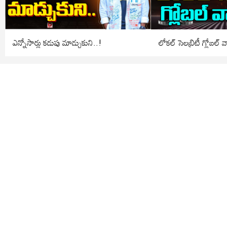
ఎన్నోసార్లు కడుపు మాడ్చుకుని..!
లోకల్ సెలబ్రిటీ గ్లోబల్