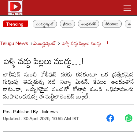
Trending
ఎంటర్టైన్మెంట్
క్రీడలు
ఆంధ్రప్రదేశ్
వీడియోలు
తెలం
Telugu News
ఎంటర్టైన్మెంట్
పెళ్ళి వద్దు పిల్లలు ముద్దు…!
పెళ్ళి వద్దు పిల్లలు ముద్దు…!
టాలీవుడ్ నుంచి కోలీవుడ్ వరకు తనకంటూ ఒక ప్రత్యేకమైన
గుర్తింపు తెచ్చుకున్న నటి నిత్యా మీనన్. కేవలం అందంతోనే
కాకుండా, అద్భుతమైన నటనతో కోట్లాది మంది అభిమానులను
సంపాదించుకున్న ఈ మల్టీటాలెంటెడ్ బ్యూటీ,
Post Published By:
dialnews
Updated : 30 April 2026, 10:55 AM IST