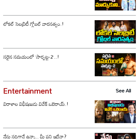
లోకల్ సెలబ్రిటీ గ్లోబల్ వారసత్వం.!
సరైన సమయంలో ‘సార్పట్ట-2’..!
Entertainment
See All
విరాళాల విభీషణుడు వివేక్ ఒబెరాయ్.!
నేను సరిగ్గానే ఉన్నా.. మీ పని ఇదేనా?