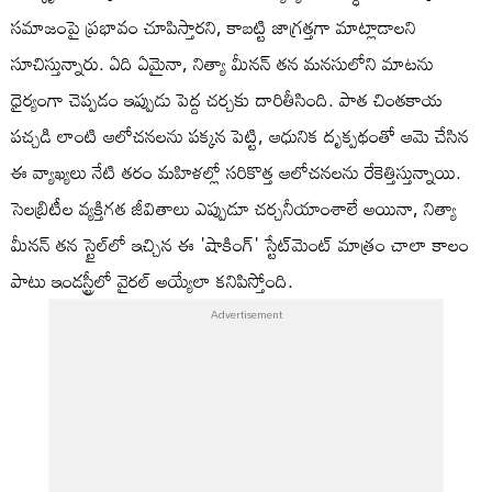
సమాజంపై ప్రభావం చూపిస్తారని, కాబట్టి జాగ్రత్తగా మాట్లాడాలని
సూచిస్తున్నారు. ఏది ఏమైనా, నిత్యా మీనన్ తన మనసులోని మాటను
ధైర్యంగా చెప్పడం ఇప్పుడు పెద్ద చర్చకు దారితీసింది. పాత చింతకాయ
పచ్చడి లాంటి ఆలోచనలను పక్కన పెట్టి, ఆధునిక దృక్పథంతో ఆమె చేసిన
ఈ వ్యాఖ్యలు నేటి తరం మహిళల్లో సరికొత్త ఆలోచనలను రేకెత్తిస్తున్నాయి.
సెలబ్రిటీల వ్యక్తిగత జీవితాలు ఎప్పుడూ చర్చనీయాంశాలే అయినా, నిత్యా
మీనన్ తన స్టైల్‌లో ఇచ్చిన ఈ 'షాకింగ్' స్టేట్‌మెంట్ మాత్రం చాలా కాలం
పాటు ఇండస్ట్రీలో వైరల్ అయ్యేలా కనిపిస్తోంది.