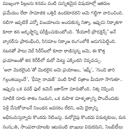
ముఖ్యంగా పిల్లలను కనడం వంటి సున్నితమైన విషయాల్లో ఇతరుల
ప్రమేయం లేదా సామాజిక ఒత్తిడి ఉండకూడదని ఆమె గట్టిగా వాదించింది.
నటిగా ఇప్పటికే ఎన్నో విజయాలను అందుకున్న నిత్యా, ఇప్పుడు నిర్మాతగా
కూడా తన అదృష్టాన్ని పరీక్షించుకుంటోంది. "కేయూరీ ప్రొడక్షన్స్" అనే
బ్యానర్‌ను ప్రారంభించి, సినిమాల నిర్మాణ రంగంలోకి అడుగుపెట్టింది.
నటనతో పాటు వెబ్ సిరీస్‌లలో కూడా రాణిస్తున్న ఆమె, ఈ కొత్త
ప్రయాణంతో తన కెరీర్‌లో మరో మెట్టు ఎక్కిందని చెప్పవచ్చు.
'అలా మొదలైంది'తో మొదలైన ఆమె ప్రయాణం, 'ఇష్క్', 'గుండె జారి
గల్లంతయ్యిందే', 'భీమ్లా నాయక్' వంటి హిట్ చిత్రాల మీదుగా సాగుతూ..
ఇప్పుడు ఒక పవర్ ఫుల్ ఉమెన్ ఐకాన్‌గా మారుతోంది. నిత్య చెప్పింది
నూటికి నూరు శాతం నిజమని, ఒక మహిళ మాతృత్వాన్ని పొందేందుకు
పెళ్లి చేసుకోవాలనే నిబంధన అవసరం లేదని, ఆమె ధైర్యాన్ని
అభినందిస్తున్నారు కొందరు నెటిజన్లు. మరోవైపు కొందరు విమర్శకులు, మన
సంస్కృతి, సాంప్రదాయాలకు ఇటువంటి వ్యాఖ్యలు విరుద్ధమని, సెలబ్రిటీలు