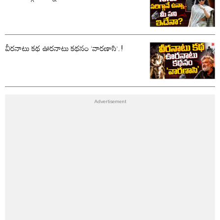
వీరనాటు కథ ఊరనాటు కథనం ‘వారణాసి’.!