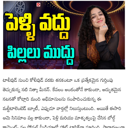
టాలీవుడ్ నుంచి కోలీవుడ్ వరకు తనకంటూ ఒక ప్రత్యేకమైన గుర్తింపు
తెచ్చుకున్న నటి నిత్యా మీనన్. కేవలం అందంతోనే కాకుండా, అద్భుతమైన
నటనతో కోట్లాది మంది అభిమానులను సంపాదించుకున్న ఈ
మల్టీటాలెంటెడ్ బ్యూటీ, ఎప్పుడూ వార్తల్లో నిలుస్తుంటుంది. అయితే ఈసారి
ఆమె సినిమాల వల్ల కాకుండా, పెళ్లి మరియు మాతృత్వంపై చేసిన బోల్డ్
కామెంట్స్ వల్ల సోషల్ మీడియాలో హాట్ టాపిక్‌గా మారింది. సాధారణంగా