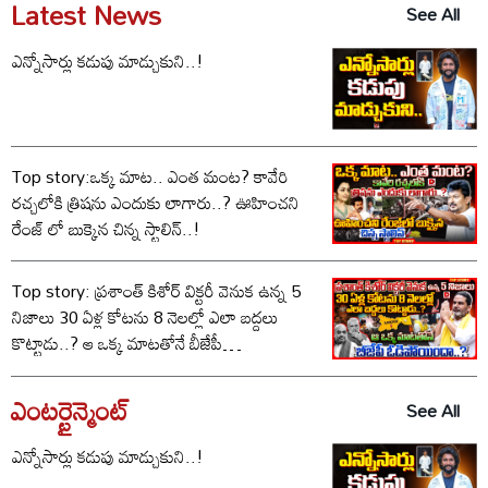
Latest News
See All
ఎన్నోసార్లు కడుపు మాడ్చుకుని..!
Top story:ఒక్క మాట.. ఎంత మంట? కావేరి
రచ్చలోకి త్రిషను ఎందుకు లాగారు..? ఊహించని
రేంజ్ లో బుక్కైన చిన్న స్టాలిన్..!
Top story: ప్రశాంత్ కిశోర్ విక్టరీ వెనుక ఉన్న 5
నిజాలు 30 ఏళ్ల కోటను 8 నెలల్లో ఎలా బద్దలు
కొట్టాడు..? ఆ ఒక్క మాటతోనే బీజేపీ
ఓడిపోయిందా..?
ఎంటర్టైన్మెంట్
See All
ఎన్నోసార్లు కడుపు మాడ్చుకుని..!