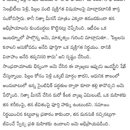
సెలబ్రిటీలు పెళ్లి, పిల్లల వంటి వ్యక్తిగత విషయాలపై మాట్లాడటానికి కాస్త
సంకోచిస్తారు. కానీ నిత్యా మీనన్ మాత్రం ఎక్కడా తడబడకుండా తన
అభిప్రాయాలను కుండబద్దలు కొట్టినట్లు చెప్పేసింది. ఇటీవల ఒక
ఇంటర్వ్యూలో పాల్గొన్న ఆమె, మాతృత్వం గురించి మాట్లాడుతూ.. "పిల్లలను
కనాలని అనుకోవడం అనేది పూర్తిగా ఒక వ్యక్తిగత నిర్ణయం. దానికి
వివాహం అనేది తప్పనిసరి కాదు" అని స్పష్టం చేసింది.
సాంప్రదాయాలకు భిన్నంగా ఆమె చేసిన ఈ వ్యాఖ్యలు ఇప్పుడు ఇండస్ట్రీని షేక్
చేస్తున్నాయి. పిల్లల కోసం పెళ్లి ఒక్కటే మార్గం కాదని, ఆధునిక కాలంలో
అందుబాటులో ఉన్న సైంటిఫిక్ పద్ధతుల ద్వారా కూడా తల్లి కావొచ్చని ఆమె
పేర్కొంది. నిత్యా మీనన్ చేసిన మరో కీలక వ్యాఖ్య ఏమిటంటే, ఒక మహిళకు
తన శరీరంపై, తన జీవితంపై పూర్తి హక్కు ఉంటుందని. సమాజం
నిర్ణయించిన కట్టుబాట్ల ప్రకారం కాకుండా, తన మనసుకి నచ్చినట్లుగా
జీవించే స్వేచ్ఛ ప్రతి మహిళకు ఉండాలని ఆమె అభిప్రాయపడింది.