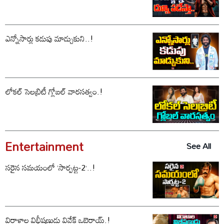
ఎన్నోసార్లు కడుపు మాడ్చుకుని..!
లోకల్ సెలబ్రిటీ గ్లోబల్ వారసత్వం.!
Entertainment
See All
సరైన సమయంలో ‘సార్పట్ట-2’..!
విరాళాల విభీషణుడు వివేక్ ఒబెరాయ్.!