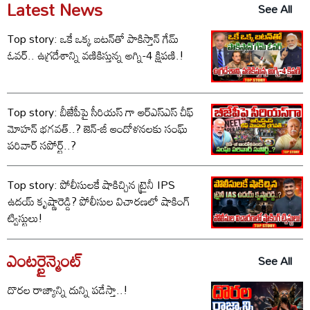
Latest News
See All
Top story: ఒకే ఒక్క బటన్‌తో పాకిస్తాన్ గేమ్
ఓవర్.. ఉగ్రదేశాన్ని వణికిస్తున్న అగ్ని-4 క్షిపణి.!
Top story: బీజేపీపై సీరియస్ గా ఆర్‌ఎస్‌ఎస్ చీఫ్
మోహన్ భగవత్..? జెన్-జీ ఆందోళనలకు సంఘ్
పరివార్ సపోర్ట్..?
Top story: పోలీసులకే షాకిచ్చిన ట్రైనీ IPS
ఉదయ్ కృష్ణారెడ్డి? పోలీసుల విచారణలో షాకింగ్
ట్విస్టులు!
ఎంటర్టైన్మెంట్
See All
దొరల రాజ్యాన్ని దున్ని పడేస్తా..!