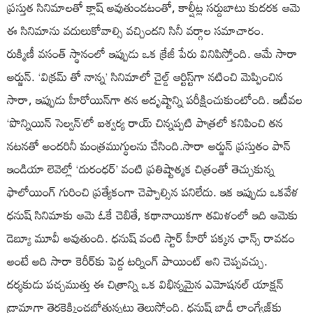
ప్రస్తుత సినిమాలతో క్లాష్ అవుతుండటంతో, కాల్షీట్ల సర్దుబాటు కుదరక ఆమె
ఈ సినిమాను వదులుకోవాల్సి వచ్చిందని సినీ వర్గాల సమాచారం.
రుక్మిణీ వసంత్ స్థానంలో ఇప్పుడు ఒక క్రేజీ పేరు వినిపిస్తోంది. ఆమే సారా
అర్జున్. ‘విక్రమ్ తో నాన్న’ సినిమాలో చైల్డ్ ఆర్టిస్ట్‌గా నటించి మెప్పించిన
సారా, ఇప్పుడు హీరోయిన్‌గా తన అదృష్టాన్ని పరీక్షించుకుంటోంది. ఇటీవల
‘పొన్నియిన్ సెల్వన్’లో ఐశ్వర్య రాయ్ చిన్నప్పటి పాత్రలో కనిపించి తన
నటనతో అందరినీ మంత్రముగ్ధులను చేసింది.సారా అర్జున్ ప్రస్తుతం పాన్
ఇండియా లెవెల్లో ‘దురంధర్’ వంటి ప్రతిష్టాత్మక చిత్రంతో తెచ్చుకున్న
ఫాలోయింగ్ గురించి ప్రత్యేకంగా చెప్పాల్సిన పనిలేదు. ఇక ఇప్పుడు ఒకవేళ
ధనుష్ సినిమాకు ఆమె ఓకే చెబితే, కథానాయికగా తమిళంలో ఇది ఆమెకు
డెబ్యూ మూవీ అవుతుంది. ధనుష్ వంటి స్టార్ హీరో పక్కన ఛాన్స్ రావడం
అంటే అది సారా కెరీర్‌కు పెద్ద టర్నింగ్ పాయింట్ అని చెప్పవచ్చు.
దర్శకుడు పచ్చముత్తు ఈ చిత్రాన్ని ఒక విభిన్నమైన ఎమోషనల్ యాక్షన్
డ్రామాగా తెరకెక్కించబోతున్నట్లు తెలుస్తోంది. ధనుష్ బాడీ లాంగ్వేజ్‌కు