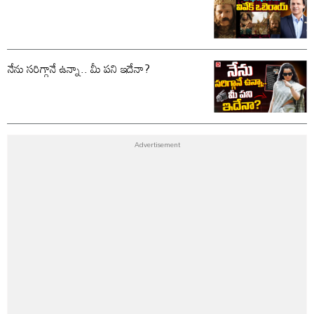
నేను సరిగ్గానే ఉన్నా.. మీ పని ఇదేనా?