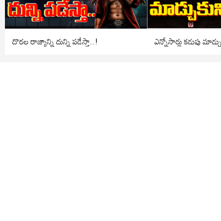
దొరల రాజ్యాన్ని దున్ని పడేస్తా..!
ఎన్నోసార్లు కడుపు మాడ్చ