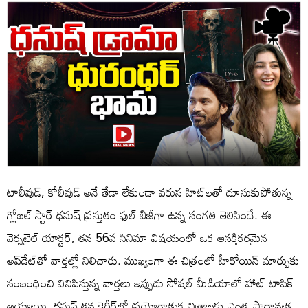
టాలీవుడ్, కోలీవుడ్ అనే తేడా లేకుండా వరుస హిట్‌లతో దూసుకుపోతున్న
గ్లోబల్ స్టార్ ధనుష్ ప్రస్తుతం ఫుల్ బిజీగా ఉన్న సంగతి తెలిసిందే. ఈ
వెర్సటైల్ యాక్టర్, తన 56వ సినిమా విషయంలో ఒక ఆసక్తికరమైన
అప్‌డేట్‌తో వార్తల్లో నిలిచారు. ముఖ్యంగా ఈ చిత్రంలో హీరోయిన్ మార్పుకు
సంబంధించి వినిపిస్తున్న వార్తలు ఇప్పుడు సోషల్ మీడియాలో హాట్ టాపిక్
అయ్యాయి. ధనుష్ తన కెరీర్‌లో ప్రయోగాత్మక చిత్రాలకు ఎంత ప్రాధాన్యత