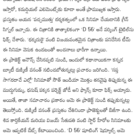
ఇస్తారో, కమర్షియల్ ఎలిమెంట్స్‌కు కూడా అంతే ప్రాముఖ్యత ఇస్తారు.
ప్రస్తుతం ఆయన ‘పచ్చముత్తు’ దర్శకత్వంలో ఒక సినిమా చేయడానికి గ్రీన్
సిగ్నల్ ఇచ్చారు. ఈ చిత్రానికి తాత్కాలికంగా ‘D 56’ అనే వర్కింగ్ టైటిల్‌ను
ఫిక్స్ చేశారు. ‘ధర్మదురై’ వంటి విజయవంతమైన చిత్రాలకు పనిచేసిన టీమ్
ఈ సినిమా వెనుక ఉండటంతో అంచనాలు భారీగా ఉన్నాయి.
ఈ ప్రాజెక్ట్ అనౌన్స్ చేసినప్పటి నుండి, ఇందులో కథానాయికగా కన్నడ
బ్యూటీ రుక్మిణీ వసంత్ నటించబోతున్నట్లు ప్రచారం జరిగింది. ‘సప్త
సాగరదాచే ఎల్లో’ సినిమాతో సౌత్ ఇండియా మొత్తం తనవైపు తిప్పుకున్న ఈ
ముద్దుగుమ్మ, ధనుష్ పక్కన పర్ఫెక్ట్ జోడీ అని ఫ్యాన్స్ కూడా ఫిక్స్ అయ్యారు.
అయితే, తాజా సమాచారం ప్రకారం ఆమె ఈ ప్రాజెక్ట్ నుండి తప్పుకున్నట్లు
తెలుస్తోంది. రుక్మిణీ వసంత్ ప్రస్తుతం చేతినిండా ప్రాజెక్టులతో బిజీగా ఉంది.
శివ కార్తికేయన్ మరియు విజయ్ సేతుపతి వంటి స్టార్ హీరోల సినిమాలకు
ఆమె ఇప్పటికే డేట్స్ కేటాయించింది. ‘D 56’ షూటింగ్ షెడ్యూల్స్ ఆమె