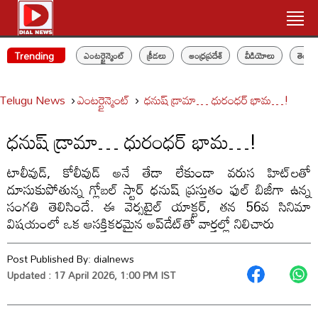
Trending
ఎంటర్టైన్మెంట్
క్రీడలు
ఆంధ్రప్రదేశ్
వీడియోలు
తెలం
Telugu News
ఎంటర్టైన్మెంట్
ధనుష్ డ్రామా… ధురంధర్ భామ…!
ధనుష్ డ్రామా… ధురంధర్ భామ…!
టాలీవుడ్, కోలీవుడ్ అనే తేడా లేకుండా వరుస హిట్‌లతో
దూసుకుపోతున్న గ్లోబల్ స్టార్ ధనుష్ ప్రస్తుతం ఫుల్ బిజీగా ఉన్న
సంగతి తెలిసిందే. ఈ వెర్సటైల్ యాక్టర్, తన 56వ సినిమా
విషయంలో ఒక ఆసక్తికరమైన అప్‌డేట్‌తో వార్తల్లో నిలిచారు
Post Published By:
dialnews
Updated : 17 April 2026, 1:00 PM IST