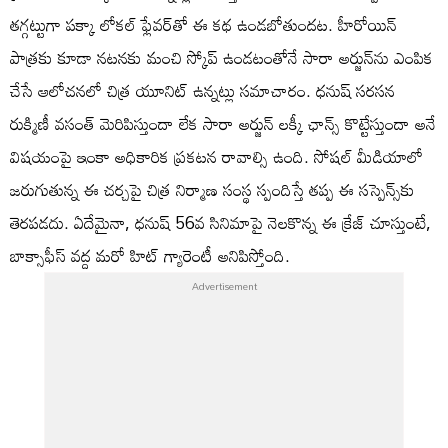
తగ్గట్టుగా పక్కా లోకల్ ఫ్లేవర్‌తో ఈ కథ ఉండబోతుందట. హీరోయిన్
పాత్రకు కూడా నటనకు మంచి స్కోప్ ఉండటంతోనే సారా అర్జున్‌ను ఎంపిక
చేసే ఆలోచనలో చిత్ర యూనిట్ ఉన్నట్లు సమాచారం. ధనుష్ సరసన
రుక్మిణీ వసంత్ మెరిపిస్తుందా లేక సారా అర్జున్ లక్కీ ఛాన్స్ కొట్టేస్తుందా అనే
విషయంపై ఇంకా అధికారిక ప్రకటన రావాల్సి ఉంది. సోషల్ మీడియాలో
జరుగుతున్న ఈ చర్చపై చిత్ర నిర్మాణ సంస్థ స్పందిస్తే తప్ప ఈ సస్పెన్స్‌కు
తెరపడదు. ఏదేమైనా, ధనుష్ 56వ సినిమాపై నెలకొన్న ఈ క్రేజ్ చూస్తుంటే,
బాక్సాఫీస్ వద్ద మరో హిట్ గ్యారెంటీ అనిపిస్తోంది.