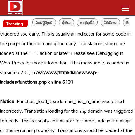
Notice
: Function _load_textdomain_just_in_time was called
ఎంటర్టైన్మెంట్
క్రీడలు
ఆంధ్రప్రదేశ్
వీడియోలు
తెలం
incorrectly
. Translation loading for the
domain was
Trending
web-stories
triggered too early. This is usually an indicator for some code in
the plugin or theme running too early. Translations should be
loaded at the
action or later. Please see
Debugging in
init
WordPress
for more information. (This message was added in
version 6.7.0.) in
/var/www/html/dialnews/wp-
includes/functions.php
on line
6131
Notice
: Function _load_textdomain_just_in_time was called
incorrectly
. Translation loading for the
domain was triggered
amp
too early. This is usually an indicator for some code in the plugin
or theme running too early. Translations should be loaded at the