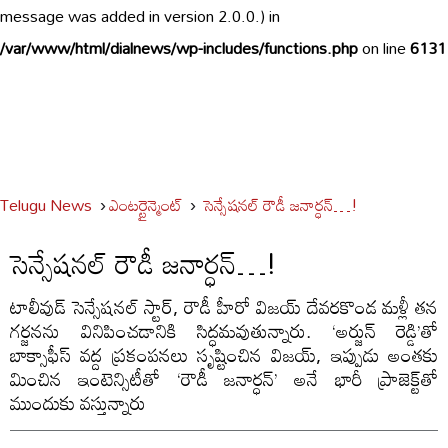
message was added in version 2.0.0.) in
/var/www/html/dialnews/wp-includes/functions.php
on line
6131
Telugu News
ఎంటర్టైన్మెంట్
సెన్సేషనల్ రౌడీ జనార్ధన్…!
సెన్సేషనల్ రౌడీ జనార్ధన్…!
టాలీవుడ్ సెన్సేషనల్ స్టార్, రౌడీ హీరో విజయ్ దేవరకొండ మళ్లీ తన
గర్జనను వినిపించడానికి సిద్ధమవుతున్నారు. ‘అర్జున్ రెడ్డి’తో
బాక్సాఫీస్ వద్ద ప్రకంపనలు సృష్టించిన విజయ్, ఇప్పుడు అంతకు
మించిన ఇంటెన్సిటీతో ‘రౌడీ జనార్ధన్’ అనే భారీ ప్రాజెక్ట్‌తో
ముందుకు వస్తున్నారు