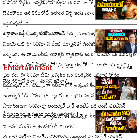
సరైన సమయంలో ‘సార్పట్ట-2’..!
పెంచేస్తున్నాయి. ఇప్పటికే విడుదలైన ఈ సినిమా పోస్టర్ చూస్తుంటే, విజయ్
దేవరకొండ తన కెరీర్‌లోనే అత్యంత వైల్డ్ అండ్ మాస్ లుక్‌లో కనిపిస్తారని
అర్థమవుతోంది.
ఒళ్లంతా రక్తం, కళ్ళలో కసి, చేతిలో పదునైన ఆయుధంతో కనిపిస్తున్న
విరాళాల విభీషణుడు వివేక్ ఒబెరాయ్.!
విజయ్ లుక్ ఈ సినిమా ఏ రేంజ్ యాక్షన్‌తో ఉండబోతుందో హింట్
ఇచ్చింది. ఈ రాయలసీమ యాక్షన్ బ్యాక్‌డ్రాప్ కథలో విజయ్ ఒక పవర్‌ఫుల్
అండ్ ఎమోషనల్ పాత్రను పోషిస్తున్నట్లు తెలుస్తోంది. తాజా సమాచారం
Entertainment
See All
ప్రకారం, ఈ సినిమా టీమ్ ప్రస్తుతం ఒక కీలకమైన షెడ్యూల్ కోసం
నేను సరిగ్గానే ఉన్నా.. మీ పని ఇదేనా?
సిద్ధమవుతోంది. ముఖ్యంగా సినిమాలోనే అత్యంత కీలకంగా మారనున్న
ఇంటర్వెల్ సీన్ కోసం చిత్ర బృందం ఒక భారీ సెట్‌ను నిర్మిస్తోంది.
సాధారణంగా సినిమాల్లో ఇంటర్వెల్ బ్లాక్ అంటేనే ఒక రేంజ్ ఎలివేషన్
వీరనాటు కథ ఊరనాటు కథనం ‘వారణాసి’.!
ఉంటుంది, కానీ ‘రౌడీ జనార్ధన్’లో ఈ ఇంటర్వెల్ సీన్ వెండితెరపై ఒక
విజువల్ వండర్‌గా ఉండబోతోందని టాక్.
ఈ భారీ సెట్‌లో విజయ్ దేవరకొండపై అత్యంత హై-వోల్టేజ్ యాక్షన్