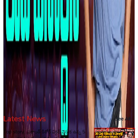
Latest News
See All
Top story: ప్రశాంత్ కిశోర్ విక్టరీ వెనుక ఉన్న 5