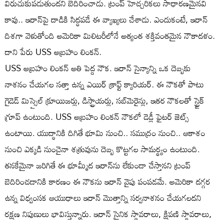
విరుచుకుపడుతుందని బెదిరించాడు. ట్రంప్ హెచ్చరికలు సాధారణమైనవి
కావు.. ఇరాన్‌పై దాడికి సిద్ధపడే ఈ వ్యాఖ్యలు చేశాడు. ఎందుకంటే, ఇరాన్
దిశగా వెళుతోంది అమెరికా మిలిటరీలోనే అత్యంత శక్తివంతమైన నౌకాదళం.
దాని పేరు USS అబ్రహం లింకన్.
USS అబ్రహం లింకన్ అతి పెద్ద నౌక. ఇరాన్ సైన్యాన్ని ఒక దెబ్బకు
నాశనం చేయగల సత్తా ఉన్న ఎయిర్ క్రాఫ్ట్ క్యారియర్. ఈ నౌకతో పాటు
గైడెడ్ మిస్సైల్ క్రూయిజర్లు, డిస్ట్రాయర్లు, సబ్‌మెరైన్లు, ఇతర నౌకలతో స్ట్రైక్
గ్రూప్ ఉంటుంది. USS అబ్రహం లింకన్‌ నౌకలో డెడ్లీ ఫైటర్ జెట్స్
ఉంటాయి. యుద్ధానికి దిగితే భూమి నుంచి.. సముద్రం నుంచి.. ఆకాశం
నుంచి ఎక్కడి నుంచైనా శత్రువును దెబ్బ కొట్టగల సామర్థ్యం ఉంటుంది.
తనకేమైనా జరిగితే ఈ భూమ్మీద ఇరాన్‌ను లేకుండా చేస్తానని ట్రంప్
బెదిరించడానికి కారణం ఈ నౌకను ఇరాన్ వైపు పంపడమే. అమెరికా దగ్గర
ఉన్న విధ్వంసక ఆయుధాలు ఇరాన్ మొత్తాన్ని సర్వనాశనం చేయగలదని
రక్షణ నిపుణులు భావిస్తున్నారు. ఇరాన్ సైనిక స్థావరాలు, క్షిపణి స్థావరాలు,