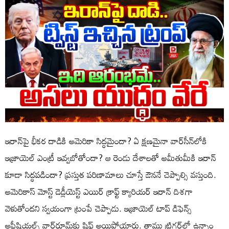
ఇరాన్‌పై భీకర దాడికి అమెరికా సిద్ధమైందా? ఏ క్షణమైనా వార్‌సీన్‌లోకి
ఇజ్రాయెల్ ఎంట్రీ ఇవ్వబోతోందా? ఆ రెండు దేశాలతో అమీతుమీకి ఇరాన్
కూడా సిద్ధపడిందా? ప్రస్తుత పరిణామాలు చూస్తే ఔననే చెప్పాల్సి వస్తుంది.
అమెరికాస్ మోస్ట్ డెడ్లీయెస్ట్ ఎయిర్ క్రాఫ్ట్ క్యారియర్ ఇరాన్ దిశగా
వెళుతోందని స్వయంగా ట్రంపే చెప్పాడు. ఇజ్రాయెల్ టాప్ డిఫెన్స్
అఫీషియల్స్ వార్‌రూమ్‌‌‌కు షిఫ్ట్ అయిపోయారు. తాము ట్రిగ్గర్‌లో ఉన్నాం