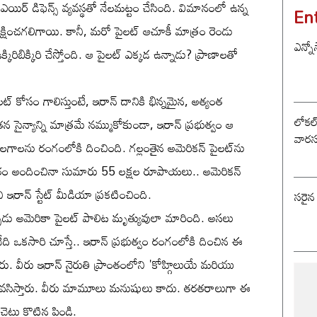
యిర్ డిఫెన్స్ వ్యవస్థతో నేలమట్టం చేసింది. విమానంలో ఉన్న
En
 రక్షించగలిగాయి. కానీ, మరో పైలట్ ఆచూకీ మాత్రం రెండు
ఎన్నో
ిబిక్కిరి చేస్తోంది. ఆ పైలట్ ఎక్కడ ఉన్నాడు? ప్రాణాలతో
పైలట్ కోసం గాలిస్తుంటే, ఇరాన్ దానికి భిన్నమైన, అత్యంత
లోకల్ 
న సైన్యాన్ని మాత్రమే నమ్ముకోకుండా, ఇరాన్ ప్రభుత్వం ఆ
వారస
ాలను రంగంలోకి దించింది. గల్లంతైన అమెరికన్ పైలట్‌ను
చారం అందించినా సుమారు 55 లక్షల రూపాయలు.. అమెరికన్
 ఇరాన్ స్టేట్ మీడియా ప్రకటించింది.
సరైన
 ఇప్పుడు అమెరికా పైలట్ పాలిట మృత్యువులా మారింది. అసలు
ేది ఒకసారి చూస్తే.. ఇరాన్ ప్రభుత్వం రంగంలోకి దించిన ఈ
ారు. వీరు ఇరాన్ నైరుతి ప్రాంతంలోని 'కోహ్గిలుయే మరియు
్లో నివసిస్తారు. వీరు మామూలు మనుషులు కాదు. తరతరాలుగా ఈ
ెట్టు కొట్టిన పిండి.