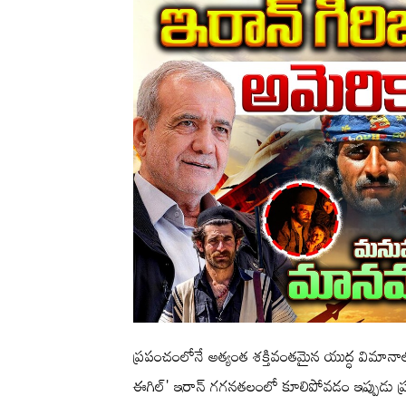
ప్రపంచంలోనే అత్యంత శక్తివంతమైన యుద్ధ విమానాల్లో
ఈగిల్' ఇరాన్ గగనతలంలో కూలిపోవడం ఇప్పుడు ప