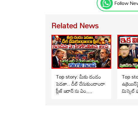
Follow Ne
Related News
Top story: మీకు దండం
Top sto
పెడతా.. డీల్ చేసుకుందాంరా
ఉక్రెయిన్‌
ప్లీజ్ ఇరాన్ ను ఏం
మిస్సైల్ పు
పీ*కలేకపోతున్న ట్రంప్..!
మాన్‌స్టర