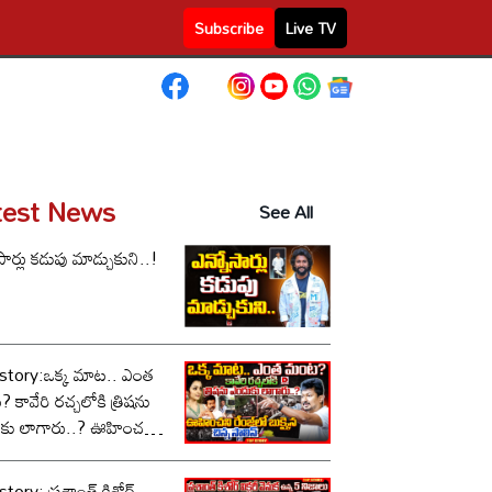
Subscribe
Live TV
test News
See All
సార్లు కడుపు మాడ్చుకుని..!
story:ఒక్క మాట.. ఎంత
కావేరి రచ్చలోకి త్రిషను
కు లాగారు..? ఊహించని
లో బుక్కైన చిన్న స్టాలిన్..!
tory: ప్రశాంత్ కిశోర్