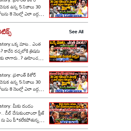
ీ వెనుక ఉన్న 5 నిజాలు 30
కోటను 8 నెలల్లో ఎలా బద్దలు
ాడు..? ఆ ఒక్క మాటతోనే
పీ ఓడిపోయిందా..?
టిక్స్‌
See All
story:ఒక్క మాట.. ఎంత
కావేరి రచ్చలోకి త్రిషను
కు లాగారు..? ఊహించని
లో బుక్కైన చిన్న స్టాలిన్..!
tory: ప్రశాంత్ కిశోర్
ీ వెనుక ఉన్న 5 నిజాలు 30
కోటను 8 నెలల్లో ఎలా బద్దలు
ాడు..? ఆ ఒక్క మాటతోనే
పీ ఓడిపోయిందా..?
story: మీకు దండం
.. డీల్ చేసుకుందాంరా ప్లీజ్
 ను ఏం పీ*కలేకపోతున్న
్..!