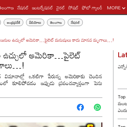
తెలంగాణ
నేషనల్
ఇంటర్నేషనల్
వైరల్
సోషల్
ఫోటో గ్యాలరీ
MORE
ఆంధ్రప్రదేశ్
వీడియోలు
తెలంగాణ
నేషనల్
ిరిజనుల ఉచ్చులో అమెరికా…పైలెట్ మనుషులు కాదు మానవ మృగాలు…!
 ఉచ్చులో అమెరికా…పైలెట్
La
గాలు…!
ఎన్నో
ధ విమానాల్లో ఒకటిగా పేరున్న అమెరికాకు చెందిన
లంలో కూలిపోవడం ఇప్పుడు ప్రపంచవ్యాప్తంగా పెను
Top 
మంట? 
ఎందు
రేంజ్ 
Top s