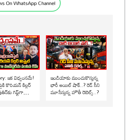
ws On WhatsApp Channel
ry: ఇక విధ్వంసమే!
ఇండియాకు ముంచుకొస్తున్న
పైకి కొరియన్ కిల్లర్
భారీ ఆయిల్ షాక్..? రెడ్ సీని
తిన్‌కు గిఫ్ట్‌గా
మూసేస్తున్న హౌతీ రెబెల్స్..?
్‌ను పంపిన కిమ్..!