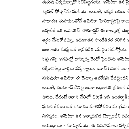
శత్రువు ఎక్కడున్నాడో కనిపెట్టగలరు. అమెరికా తన పై
స్పెషల్ ఫోర్సెస్‌ను పంపింది. అయితే, ఇక్కడ అసల
సాధారణ తుపాకులతోనే అమెరికా హెలికాప్టర్లపై కాల్
ఇప్పటికే ఒక అమెరికన్ హెలికాప్టర్ ఈ కాల్పుల్లో దెబ్బ
అర్థం చేసుకోవచ్చు. అధునాతన సాంకేతికత కలిగిన అమెరి
బలగాలకు మధ్య ఒక అప్రకటిత యుద్ధం నడుస్తోంది.
కళ్లు గప్పి అడవుల్లో దాక్కున్న రెండో పైలట్‌ను అమ
రక్షించినట్లు వార్తలు వస్తున్నాయి. ఇరాన్ గిరిజన 
నడుపుతూ అమెరికా ఈ రెస్క్యూ ఆపరేషన్ చేపట్టింద
అయితే, పెంటగాన్ దీనిపై ఇంకా అధికారిక ప్రకటన చ
ఊరట, లేదంటే ఇరాన్ చేతిలో చిక్కితే అది అంతర్జ
ఘటన కేవలం ఒక విమానం కూలిపోవడం మాత్రమే కాద
నిదర్శనం. అమెరికా తన అత్యాధునిక టెక్నాలజీని 
ఆయుధాలుగా మార్చుకుంది. ఈ పరిణామాలు పశ్చిమ