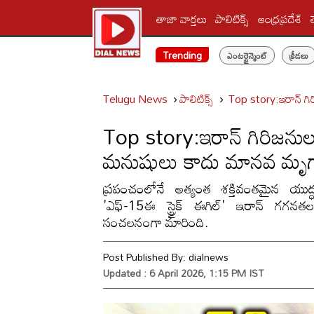
తాజా వార్తలు
పాలిటిక్స్‌
ఆంధ్రప్రదేశ్
Trending
ఎంటర్టైన్మెంట్
క్రీడలు
Telugu News
పాలిటిక్స్‌
Top story:ఇరాన్ గ
Top story:ఇరాన్ గిరిజనుల
మనుషులు కాదు మానవ మృ
ప్రపంచంలోనే అత్యంత శక్తివంతమైన యుద్
'ఎఫ్-15ఈ స్ట్రైక్ ఈగిల్' ఇరాన్ గగనత
సంచలనంగా మారింది.
Post Published By:
dialnews
Updated : 6 April 2026, 1:15 PM IST