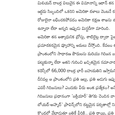
మిలియన్ డాలర్ల విలువైన ఈ విమానాన్ని ఇరాన్ తన ఎ
ఇద్దరు సిబ్బందిలో ఒకరిని అమెరికా దళాలు వెంటనే
రోజులైనా లభించకపోవడం అమెరికా రక్షణ శాఖను ఉక్కిర
ఉన్నాడా లేదా అన్నది ఇప్పుడు మిస్టరీగా మారింది.
అమెరికా తన అత్యాధునిక డ్రోన్లు, శాటిలైట్ల ద్వారా 
ప్రమాదకరమైన వ్యూహాన్ని అమలు చేస్తోంది. కేవలం త
ప్రాంతంలోని సాధారణ పౌరులను మరియు గిరిజన బలగ
పట్టుకున్నా లేదా అతని గురించి ఖచ్చితమైన సమా
కరెన్సీలో 66,000 డాలర్ల భారీ బహుమతిని ఇస్తామని
దీనివల్ల ఆ ప్రాంతంలోని ప్రతి ఇల్లు, ప్రతి అడుగు
ఎవరీ గిరిజనులు? ఎందుకు వీరు అంత ప్రత్యేకం? అన
గిరిజనులు ప్రధానంగా 'బక్తియారీ' తెగకు చెందిన వ
బోయర్-అహ్మద్' ప్రావిన్స్‌లోని దట్టమైన పర్వతాల
కొండల్లో వేటాడుతూ బతికే వీరికి.. ప్రతి రాయి, ప్రతి చ