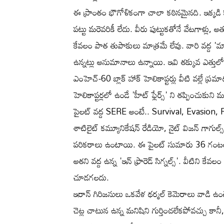
ఈ ప్రాంతం భౌగోళికంగా చాలా కఠినమైనది. ఇక్కడ
పట్టు మరెవరికీ లేదు. వీరు పుట్టుకతోనే వేటగాళ్లు, 
కేవలం పాత తుపాకులు మాత్రమే లేవు. వారి వద్ద 'మ్యాన
ఉన్నట్లు అనుమానాలు ఉన్నాయి. ఇవి తక్కువ ఎత్తుల
ఎంహెచ్-60 బ్లాక్ హాక్ హెలికాప్టర్లు వీటి వల్లే ప్ర
హెలికాప్టర్లలో ఉండే 'హీట్ ఫ్లేర్స్' ని తప్పించుక
పైలట్ వద్ద SERE అంటే.. Survival, Evasion,
శాటిలైట్ కమ్యూనికేషన్ రేడియో, నైట్ విజన్ గాగుల్స్
పరికరాలు ఉంటాయి. ఈ పైలట్ సుమారు 36 గంటల 
అతని వద్ద ఉన్న 'ఇన్ ఫ్రారెడ్ సిగ్నల్స్'. వీటిని కేవల
చూడగలదు.
ఇరాన్ గిరిజనులు ఒకవేళ థర్మల్ కెమెరాలు వాడి ఉంట
చెట్ల చాటున ఉన్న మనిషిని గుర్తించలేకపోవచ్చు కానీ, 