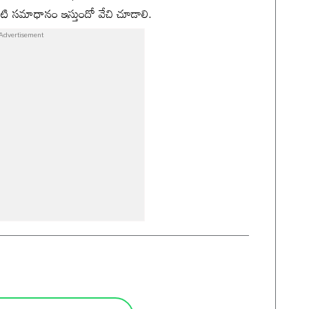
ంటి సమాధానం ఇస్తుందో వేచి చూడాలి.