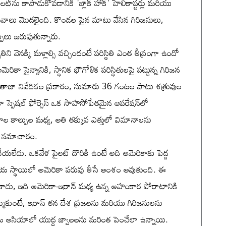
లట్‌ను కాపాడుకోవడానికి 'బ్లాక్ హాక్' హెలికాప్టర్లు మరియు
ు సవాలు మొదలైంది. కొండల పైన మాటు వేసిన గిరిజనులు,
పులు జరుపుతున్నారు.
తిని వెనక్కి మళ్లాల్సి వచ్చిందంటే పరిస్థితి ఎంత తీవ్రంగా ఉందో
కా సైన్యానికి, స్థానిక భౌగోళిక పరిస్థితులపై పట్టున్న గిరిజన
 తాజా నివేదికల ప్రకారం, సుమారు 36 గంటల పాటు శత్రువుల
ెరికా స్పెషల్ ఫోర్సెస్ ఒక సాహసోపేతమైన ఆపరేషన్‌లో
బలగాల కాల్పుల మధ్య, అతి తక్కువ ఎత్తులో విమానాలను
ని సమాచారం.
ేయలేదు. ఒకవేళ పైలట్ దొరికి ఉంటే అది అమెరికాకు పెద్ద
ాతీయ స్థాయిలో అమెరికా పరువు తీసే అంశం అవుతుంది. ఈ
ు, ఇది అమెరికా-ఇరాన్ మధ్య ఉన్న అహంకార పోరాటానికి
నమ్ముకుంటే, ఇరాన్ తన దేశ ప్రజలను మరియు గిరిజనులను
 ఆసియాలో యుద్ధ జ్వాలలను మరింత పెంచేలా ఉన్నాయి.