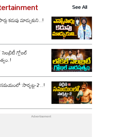
tertainment
See All
సార్లు కడుపు మాడ్చుకుని..!
సెలబ్రిటీ గ్లోబల్
త్వం.!
 సమయంలో ‘సార్పట్ట-2’..!