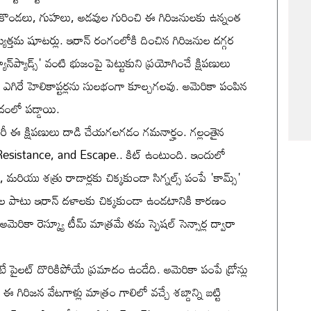
ి కొండలు, గుహలు, అడవుల గురించి ఈ గిరిజనులకు ఉన్నంత
అత్యుత్తమ షూటర్లు. ఇరాన్ రంగంలోకి దించిన గిరిజనుల దగ్గర
్‌ప్యాడ్స్' వంటి భుజంపై పెట్టుకుని ప్రయోగించే క్షిపణులు
ో ఎగిరే హెలికాప్టర్లను సులభంగా కూల్చగలవు. అమెరికా పంపిన
మాదంలో పడ్డాయి.
ుని మరీ ఈ క్షిపణులు దాడి చేయగలగడం గమనార్హం. గల్లంతైన
 Resistance, and Escape.. కిట్ ఉంటుంది. ఇందులో
, మరియు శత్రు రాడార్లకు చిక్కకుండా సిగ్నల్స్ పంపే 'కామ్స్'
పాటు ఇరాన్ దళాలకు చిక్కకుండా ఉండటానికి కారణం
ం అమెరికా రెస్క్యూ టీమ్ మాత్రమే తమ స్పెషల్ సెన్సార్ల ద్వారా
ే పైలట్ దొరికిపోయే ప్రమాదం ఉండేది. అమెరికా పంపే డ్రోన్లు
ఈ గిరిజన వేటగాళ్లు మాత్రం గాలిలో వచ్చే శబ్దాన్ని బట్టి