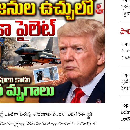
విక్టర
ఏళ్ల 
కొట్ట
బీజే
పాలి
Top 
మంట? 
ఎందు
రేంజ్ 
Top s
విక్టర
ఏళ్ల 
కొట్ట
బీజే
Top 
పెడతా
 ఒకటిగా పేరున్న అమెరికాకు చెందిన 'ఎఫ్-15ఈ స్ట్రైక్
ఇరాన్
్రపంచవ్యాప్తంగా పెను సంచలనంగా మారింది. సుమారు 31
ట్రంప