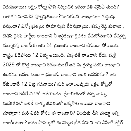
ఏమవుతాయి? లక్షల కోట్లు పోసి నిర్మించిన అమరావతి ఏమైపోతుంది?
అలాగని మావిగన పూర్తవుతుందా?మావిగంటి రాజధానిగా గుర్తింపు
వస్తుందా? ఎన్నో ప్రశ్నలు సామాన్యుని వేధిస్తున్నాయి. కమ్మ రెడ్డి కులాలు ,
టిడిపి వైసిపి పార్టీలు రాజధాని నీ ఆర్థికంగా కైవసం చేసుకోవడానికి చేస్తున్న
దుర్మార్గపు రాజకీయాలకు ఏపీ ప్రజలకు రాజధాని లేకుండా పోయింది.
రాష్ట్రం విడిపోయి 12 ఏళ్ళు అయింది. ఎప్పటికీ రాజధాని లేదు. మళ్లీ
2029 లో కొత్త రాజధాని కడతామంటే అది పూర్తయ్య వరకు రాజధాని
ఉండదు. అసలు నిజంగా ప్రజలకు రాజధాని అంత అవసరమా? అది
లేకుండానే 12 ఏళ్లు గడిచాయి? మరి అలాంటప్పుడు లక్షల కోట్లతో
రాజధాని కడితే ఎవరికి ఉపయోగం. శ్రీకాకుళంలో ఉన్న వాళ్ళు,
మడకశిరలో బతికే వాళ్ళు జీవితంలో ఒక్కసారి అయినా రాజధాని
చూస్తారా? మరి ఎవరి కోసం ఈ రాజధాని? ఎందుకు దీని చుట్టూ ఇన్ని
రాజకీయాలు? జనం సొమ్ముతో ఈ వికృత క్రీడ ఏమిటి అని ఏపీలో పబ్లిక్