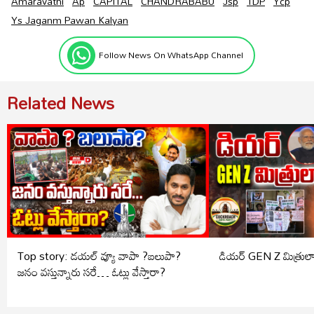
Amaravathi
Ap
CAPITAL
CHANDRABABU
Jsp
TDP
Ycp
Ys Jaganm Pawan Kalyan
Follow News On WhatsApp Channel
Related News
Top story: డయల్ వ్యూ వాపా ?బలుపా?
డియర్ GEN Z మిత్రులా
జనం వస్తున్నారు సరే… ఓట్లు వేస్తారా?