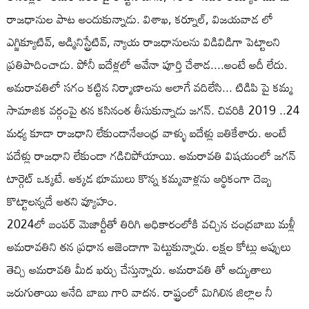
రాజధానుల పాట అందుకున్నాడు. విశాఖ, కర్నూల్, విజయవాడ లో
ఎగ్జిక్యూటివ్, అడ్మినిస్ట్రేటివ్, న్యాయ రాజధానులను విడివిడిగా పెట్టాలని
ప్రతిపాదించాడు. పోనీ ఐదేళ్లలో అవేనా పూర్తి చేశాడ....అంటే అదీ లేదు.
అమరావతిలో సగం కట్టిన నిర్మాణాలను అలాగే వదిలేసి... టిడిపి పై కమ్మ
సామాజిక వర్గంపై తన కసినంత తీసుకున్నాడు జగన్. చివరికి 2019 ..24
మధ్య కూడా రాజధాని లేకుండానేఆంధ్ర వాళ్ళు ఐదేళ్లు బతికేశారు. అంటే
పదేళ్లు రాజధాని లేకుండా గడిచిపోయాయి. అమరావతి విషయంలో జగన్
టార్గెట్ ఒక్కటే. అక్కడ భూములు కొన్న కమ్మవాళ్లను ఆర్థికంగా దెబ్బ
కొట్టాలన్నదే అతని వ్యూహం.
2024లో బంపర్ మెజార్టీతో తిరిగి అధికారంలోకి వచ్చిన చంద్రబాబు మళ్లీ
అమరావతిని తన ప్రధాన అజెండాగా పెట్టుకున్నారు. లక్షల కోట్లు అప్పులు
తెచ్చి అమరావతి మీద ఖర్చు చేస్తున్నారు. అమరావతి తో అద్భుతాలు
జరుగుతాయి అనేది బాబు గారి వాదన. రాష్ట్రంలో మిగిలిన జిల్లాల నీ