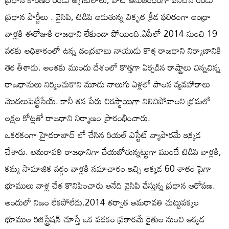
ప్రధాన పార్టీలు . వైసిపి, టిడిపి ఆడుతున్న వికృత క్రీడ ఫలితంగా ఆంధ్రా
వాళ్లకి ఈరోజుకి రాజధాని లేకుండా పోయింది.ఏపీలో 2014 నుంచి 19
వరకు అధికారంలో ఉన్న చంద్రబాబు నాయుడు కొత్త రాజధాని నిర్మాణానికి
తెర తీశాడు. అంతకు ముందు దేశంలో కొత్తగా ఏర్పడిన రాష్ట్రాలు చిన్నచిన్న
రాజధానులు నిర్మించుకొని మూడు నాలుగు ఏళ్లలో పాలన వ్యవహారాలు
మొదలుపెట్టేసేయ్. కానీ తన పేరు చిరస్థాయిగా నిలిచిపోవాలని భ్రమలో
లక్షల కోట్లతో రాజధాని నిర్మాణం ప్రారంభించారు.
ఒకరకంగా హైదరాబాద్ లో చేసిన రియల్ ఎస్టేట్ వ్యాపారమే ఇక్కడ
చేశారు. అమరావతి రాజధానిగా చేయబోతున్నట్టుగా ముందే టిడిపి వాళ్లకి,
కమ్మ సామాజిక వర్గం వాళ్లకి సమాచారం ఇచ్చి అక్కడ 60 శాతం పైగా
భూములు వాళ్ల చేత కొనిపించారు అనేది వైసిపి చేస్తున్న ప్రధాన ఆరోపణ.
అందులో నిజం లేకపోలేదు.2014 తర్వాత అమరావతి చుట్టుపక్కల
భూముల రిజిస్ట్రేషన్ చూస్తే ఒక పథకం ప్రకారమే రైతుల నుంచి అక్కడ