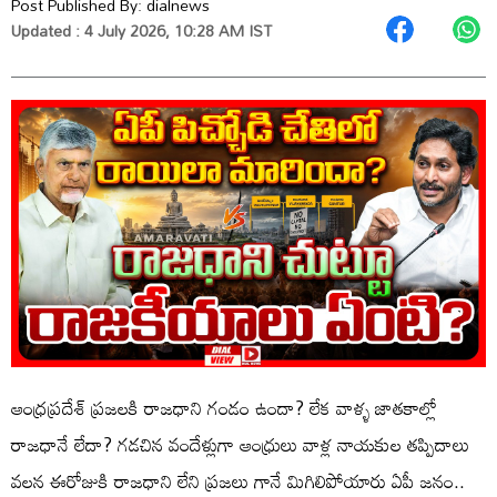
Post Published By:
dialnews
Updated : 4 July 2026, 10:28 AM IST
ఆంధ్రప్రదేశ్ ప్రజలకి రాజధాని గండం ఉందా? లేక వాళ్ళ జాతకాల్లో
రాజధానే లేదా? గడచిన వందేళ్లుగా ఆంధ్రులు వాళ్ల నాయకుల తప్పిదాలు
వలన ఈరోజుకి రాజధాని లేని ప్రజలు గానే మిగిలిపోయారు ఏపీ జనం..