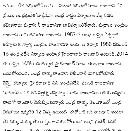
బహుశా దేశ చరిత్రలోనే కాదు... ప్రపంచ చరిత్రలో కూడా రాజధాని లేని
ప్రజలు ఆంధ్రప్రదేశ'వాళ్లేనేమో.ఆంధ్ర రాష్ట్రం ఏర్పాటు అయ్యే వరకు
తమిళనాడు మద్రాస్ నీ రాజధానిగా భావిస్తూ బతికేశారు. మద్రాసు ఆంధ్రుల
రాజధాని కాదు తమిళలు రాజధాని .1953లో ఆంధ్ర రాష్ట్రం ఏర్పడ్డాక
కర్నూలు కొన్నాళ్లు ఆంధ్రుల రాజధానిగా ఉంది. ఆ తర్వాత 1956 నవంబర్
1న ఆంధ్రప్రదేశ్ ఏర్పాటు అయ్యాక హైదరాబాద్ రాజధాని అయింది.2014
లో రాష్ట్రం విడిపోయిన తర్వాత హైదరాబాద్ కూడా తెలంగాణ రాజధాని
అయిపోయింది. ఆంధ్ర వాళ్ళు రాజధాని లేకుండానే మిగిలిపోయారు.
చెన్నై, కర్నూలు, హైదరాబాద్ ఏవి ఆంధ్రప్రదేశ్ ప్రజలకి రాజధానిగా
మిగలలేదు. పిల్లి తన పిల్లల్ని చెప్పినట్టు మూడు రాజధానులు తిరిగి ఇప్పుడు
నాలుగో రాజధాని వెతుక్కుంటున్నారు ఆంధ్ర వాళ్ళు. తెలంగాణతో ఆంధ్ర
విడిపోయి ఇప్పటికి 12 ఏళ్ళు అయింది. ఈరోజుకి ఒక రాజధాని అంటూ
లేక దిక్కు మొక్కు లేని రాష్ట్రంగా మిగిలిపోయింది ఆంధ్ర ప్రదేశ్. దీనికి
ప్రధాన కారణం రెండు అగ్రకులాలు, వాటి అనుబంధంగా పనిచేసే రెండు