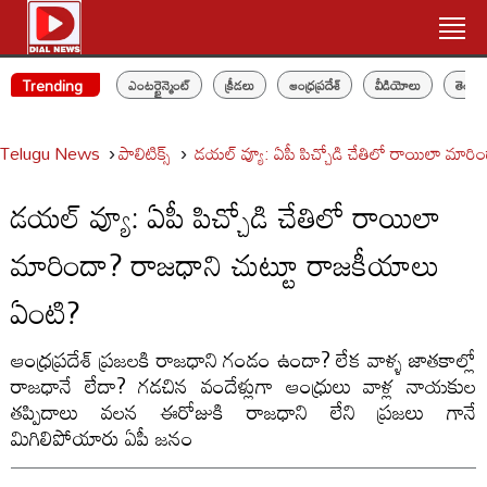
Trending
ఎంటర్టైన్మెంట్
క్రీడలు
ఆంధ్రప్రదేశ్
వీడియోలు
తెలం
Telugu News
పాలిటిక్స్‌
డయల్ వ్యూ: ఏపీ పిచ్చోడి చేతిలో రాయిలా మార
డయల్ వ్యూ: ఏపీ పిచ్చోడి చేతిలో రాయిలా
మారిందా? రాజధాని చుట్టూ రాజకీయాలు
ఏంటి?
ఆంధ్రప్రదేశ్ ప్రజలకి రాజధాని గండం ఉందా? లేక వాళ్ళ జాతకాల్లో
రాజధానే లేదా? గడచిన వందేళ్లుగా ఆంధ్రులు వాళ్ల నాయకుల
తప్పిదాలు వలన ఈరోజుకి రాజధాని లేని ప్రజలు గానే
మిగిలిపోయారు ఏపీ జనం