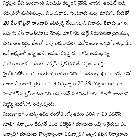
నిర్లక్ష్యం చేసి అమరావతి ఎందుకు కట్టాలని వైసీపీ వాదన. అందుకే ఖర్చు
తక్కువలో మచిలీపట్నం, విజయవాడ, గుంటూరు మధ్య మావిగం పేరుతో
20 వేల కోట్లతో రాజధాని అభివృద్ధి చేయవచ్చని వివాదం లేపారు జగన్.
ఇప్పుడు ఏపీ రాజకీయాలు మొత్తం మావిగన్ చుట్టే తిరుగుతున్నాయి.కమ్మ
సామాజిక వర్గం చేతిలో ఉన్న అమరావతిని ఏదోరకంగా అడ్డుకోవాల్సిందే...
అనే లక్ష్యంతో ఉన్న జగన్ అమరావతిపై మావిగన్ ఆయుధాన్ని
ప్రయోగించాడు.. దీంతో ఎక్కడికక్కడ రియల్ ఎస్టేట్ మొత్తం
స్తంభించిపోయింది. అంతేకాదు అమరావతిలో అదనంగా భూమి ఇవ్వడానికి
చాలా ప్రాంతాల్లో రైతులు నిరాకరిస్తున్నారు.20 29 ఎన్నికల అజెండా
మావిగన్ వర్సెస్ అమరావతి అని జగన్ ప్రకటించేశాడు. దీంతో రాజధాని
సబ్జెక్టు మరోసారి రచ్చకెక్కింది.
నిజంగా జగన్ మళ్ళీ అధికారంలోకి వస్తే అమరావతిని గాలికి వదిలేసి,
మావిగ నిర్మాణం చేపడితే ఏంటి పరిస్థితి? భూములు ఇచ్చిన రైతులు ఏం
అవ్వాలి? భూములు కొన్నవాళ్లంతా ఏమవ్వాలి? అక్కడ కట్టిన నిర్మాణాలు