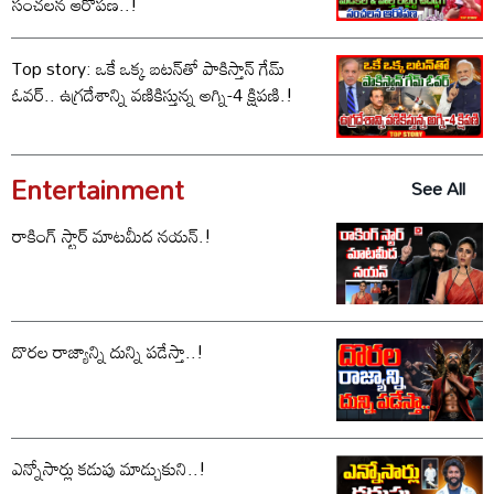
సంచలన ఆరోపణ..!
Top story: ఒకే ఒక్క బటన్‌తో పాకిస్తాన్ గేమ్
ఓవర్.. ఉగ్రదేశాన్ని వణికిస్తున్న అగ్ని-4 క్షిపణి.!
Entertainment
See All
రాకింగ్ స్టార్ మాటమీద నయన్.!
దొరల రాజ్యాన్ని దున్ని పడేస్తా..!
ఎన్నోసార్లు కడుపు మాడ్చుకుని..!