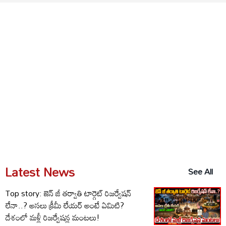
Latest News
See All
Top story: జెన్ జీ తర్వాతి టార్గెట్ రిజర్వేషన్
లేనా..? అసలు క్రీమీ లేయర్ అంటే ఏమిటి?
దేశంలో మళ్లీ రిజర్వేషన్ల మంటలు!