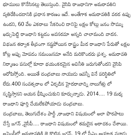
భూములు కొనేసినట్లు తెలుస్తుంది. వైసిపి రాజధానిగా అమరావతిని
వ్యతిరేకించడానికి ప్రధాన కారణం ఇదే. అంతేగాక అమరావతికి వరద ఉప్పు
ఉందని, 60 వేల ఎకరాలు సేకరించి దానిపై లక్షల కోట్లు జనం సొమ్ము
ఖర్చుపెట్టి రాజధాని కట్టడం అవసరమా అన్నది చాలామంది వాదన.
విభజన తర్వాత తీవ్రంగా నష్టపోయిన రాష్ట్రం మీద రాజధాని పేరుతో లక్షల
కోట్ల అప్పు మోపడం సమంజసమా అనేది మరికొందరు ప్రశ్న. అమరావతి
నిర్మాణం పనుల్లో కూడా భయంకరమైన అవినీతి జరుగుతోందని వైసిపి
ఆరోపిస్తోంది. అయితే చంద్రబాబు నాయుడు ఇవన్నీ వినే పరిస్థితిలో
లేరు.400 సంవత్సరాల లో ఏర్పడిన హైదరాబాద్ని నాలుగేళ్లు లో
సృష్టిస్తానని ఆయన భీష్మించుకుని కూర్చున్నాడు. 2014.... 19 మధ్య
రాజధాని పూర్తి చేయలేకపోయాడు చంద్రబాబు.
చంద్రబాబు, తెలుగుదేశం పార్టీ ,రాజధాని విషయంలో అలా పొరపాటు
చేస్తే జగన్ ,వైసీపీ.... రాజధాని విషయంలో తమదైన అరాచకం చేశాయి.
అసెంబ్లీలో అమరావతికి జై కొట్టిన జగన్, 19 లో సీఎం అయ్యాక మూడు