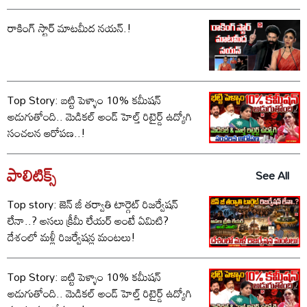
రాకింగ్ స్టార్ మాటమీద నయన్.!
Top Story: బట్టి పెళ్ళాం 10% కమీషన్‌
అడుగుతోంది.. మెడికల్ అండ్ హెల్త్ రిటైర్డ్ ఉద్యోగి
సంచలన ఆరోపణ..!
పాలిటిక్స్‌
See All
Top story: జెన్ జీ తర్వాతి టార్గెట్ రిజర్వేషన్
లేనా..? అసలు క్రీమీ లేయర్ అంటే ఏమిటి?
దేశంలో మళ్లీ రిజర్వేషన్ల మంటలు!
Top Story: బట్టి పెళ్ళాం 10% కమీషన్‌
అడుగుతోంది.. మెడికల్ అండ్ హెల్త్ రిటైర్డ్ ఉద్యోగి