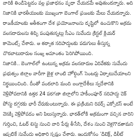
వారికి తిండిపెట్టడం వల్ల ప్రజాధనం వృధా చేయడమే అవుతుందన్నారు. అది
నిజానికి భారతీయులకు ముఖ్యంగా బెంగాల్ ప్రజలకు మేలు చేయదన్నారు.
రాజకీయాలకు అతీతంగా దేశ ప్రయోజనాలను దృష్టిలో ఉంచుకొని అక్రమ
వలసదారులను తిప్పి పంపుతున్నట్లు సీఎం సువేందు క్రిస్టల్ క్లియర్
కామెంట్స్ చేశారు. ఆ తర్వాత సరిహద్దులకు పరుగులు తీస్తున్న
చొరబాటుదారుల సంఖ్య అమాంతం పెరిగిపోయింది.
నిజానికి.. బెంగాల్​లో ఉంటున్న అక్రమ వలసదారుల ఏరివేతకు సువేందు
ప్రభుత్వం​ జిల్లాల వారీగా జైళ్ల లాంటి హోల్డింగ్​ సెంటర్లు ఏర్పాటుచేయాలని
నిర్ణయించింది. దీంతో వందలాది మంది బంగ్లాదేశీలు స్వదేశానికి
వెళ్లిపోవడానికి ఉత్తర 24 పరగణా జిల్లాలోని హకీంంపూర్​ సరిహద్దు చెక్​
పోస్టు దగ్గరకు భారీ చేరుకుంటున్నారు. ఈ ప్రక్రియని రివర్స్​ ఎక్సోడస్ అంటే
వెనక్కి వెళ్లిపోవడం అని పిలుస్తున్నారు. భారత్‌లోకి అక్రమంగా వచ్చిన వారిని
గుర్తించి, ఓటర్ లిస్టు నుంచి వారి పేర్లు తీసేసి, దేశం నుంచి వెళ్లగొడతామని
ఇప్పటికే సువేందు అధికారి స్పష్టం చేశారు. ఇందుకోసం 'డిటెక్ట్​, డిలీట్​