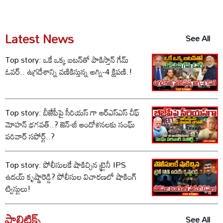
Latest News
See All
Top story: ఒకే ఒక్క బటన్‌తో పాకిస్తాన్ గేమ్
ఓవర్.. ఉగ్రదేశాన్ని వణికిస్తున్న అగ్ని-4 క్షిపణి.!
Top story: బీజేపీపై సీరియస్ గా ఆర్‌ఎస్‌ఎస్ చీఫ్
మోహన్ భగవత్..? జెన్-జీ ఆందోళనలకు సంఘ్
పరివార్ సపోర్ట్..?
Top story: పోలీసులకే షాకిచ్చిన ట్రైనీ IPS
ఉదయ్ కృష్ణారెడ్డి? పోలీసుల విచారణలో షాకింగ్
ట్విస్టులు!
పాలిటిక్స్‌
See All