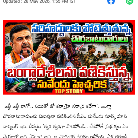
Updated : 28 May 2026, 1:55 PM IST
'జల్దీ జల్దీ భాగో.. నయితో జో కర్నాహై సర్కార్ కరేగా'. బంగ్లా
చొరబాటుదారులను నిలువునా వణికించిన సీఎం సువేందు మార్క్ మాస్
వార్నింగ్ ఇది. దీనర్థం "త్వర త్వరగా పారిపోండి.. లేకపోతే ప్రభుత్వం ఏం
చేయాలో అది చేస్తుంది అని. ఆ హెచ్చరిక ఫలితం ఇస్తోంది. ఏళ్ల తరబడి