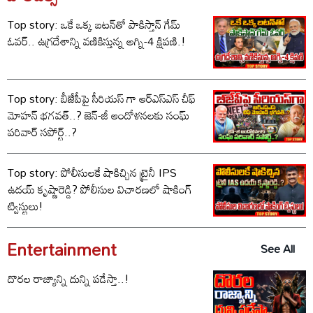
Top story: ఒకే ఒక్క బటన్‌తో పాకిస్తాన్ గేమ్
ఓవర్.. ఉగ్రదేశాన్ని వణికిస్తున్న అగ్ని-4 క్షిపణి.!
Top story: బీజేపీపై సీరియస్ గా ఆర్‌ఎస్‌ఎస్ చీఫ్
మోహన్ భగవత్..? జెన్-జీ ఆందోళనలకు సంఘ్
పరివార్ సపోర్ట్..?
Top story: పోలీసులకే షాకిచ్చిన ట్రైనీ IPS
ఉదయ్ కృష్ణారెడ్డి? పోలీసుల విచారణలో షాకింగ్
ట్విస్టులు!
Entertainment
See All
దొరల రాజ్యాన్ని దున్ని పడేస్తా..!