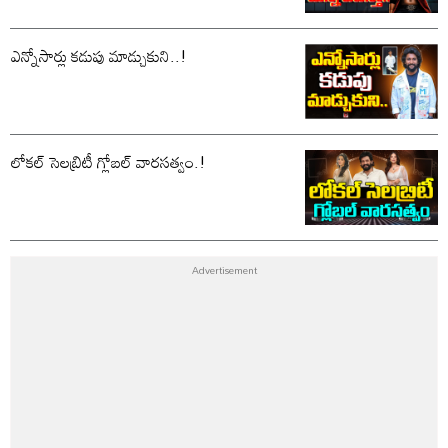
ఎన్నోసార్లు కడుపు మాడ్చుకుని..!
లోకల్ సెలబ్రిటీ గ్లోబల్ వారసత్వం.!