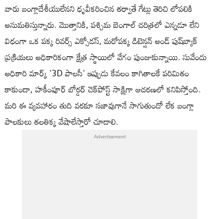
వారు బంగ్లాదేశీయులేనని ధృవీకరించిన తర్వాతే గేట్లు తెరిచి లోపలికి
అనుమతిస్తున్నారు. మొత్తానికి, పశ్చిమ బెంగాల్ చరిత్రలో ఎన్నడూ లేని
విధంగా ఒక పక్క రివర్స్ ఎక్సోడస్, మరోపక్క డిటెన్షన్ అండ్ పుష్‌బ్యాక్
ప్రక్రియలు అధికారికంగా క్షేత్ర స్థాయిలో వేగం పుంజుకున్నాయి. సువేందు
అధికారి మార్క్ '3D పాలసీ' ఇప్పుడు కేవలం కాగితాలకే పరిమితం
కాకుండా, హకీంపూర్ బోర్డర్ చెక్‌పోస్ట్ సాక్షిగా ఆచరణలో కనిపిస్తోంది.
మరి ఈ వ్యవహారం తుది వరకూ సజావుగానే సాగుతుందో లేక బంగ్లా
పాలకులు తలతిక్క వేషాలేస్తారో చూడాలి.