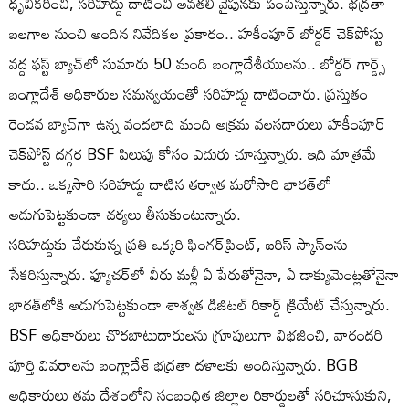
ధృవీకరించి, సరిహద్దు దాటించి అవతలి వైపునకు పంపేస్తున్నారు. భద్రతా
బలగాల నుంచి అందిన నివేదికల ప్రకారం.. హకీంపూర్ బోర్డర్ చెక్‌పోస్టు
వద్ద ఫస్ట్ బ్యాచ్‌లో సుమారు 50 మంది బంగ్లాదేశీయులను.. బోర్డర్ గార్డ్స్
బంగ్లాదేశ్ అధికారుల సమన్వయంతో సరిహద్దు దాటించారు. ప్రస్తుతం
రెండవ బ్యాచ్‌గా ఉన్న వందలాది మంది అక్రమ వలసదారులు హకీంపూర్
చెక్‌పోస్ట్ దగ్గర BSF పిలుపు కోసం ఎదురు చూస్తున్నారు. ఇది మాత్రమే
కాదు.. ఒక్కసారి సరిహద్దు దాటిన తర్వాత మరోసారి భారత్‌లో
అడుగుపెట్టకుండా చర్యలు తీసుకుంటున్నారు.
సరిహద్దుకు చేరుకున్న ప్రతి ఒక్కరి ఫింగర్‌ప్రింట్, ఐరిస్ స్కాన్‌లను
సేకరిస్తున్నారు. ఫ్యూచర్‌లో వీరు మళ్లీ ఏ పేరుతోనైనా, ఏ డాక్యుమెంట్లతోనైనా
భారత్‌లోకి అడుగుపెట్టకుండా శాశ్వత డిజిటల్ రికార్డ్ క్రియేట్ చేస్తున్నారు.
BSF అధికారులు చొరబాటుదారులను గ్రూపులుగా విభజించి, వారందరి
పూర్తి వివరాలను బంగ్లాదేశ్ భద్రతా దళాలకు అందిస్తున్నారు. BGB
అధికారులు తమ దేశంలోని సంబంధిత జిల్లాల రికార్డులతో సరిచూసుకుని,