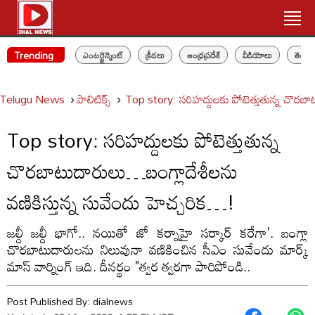
Trending
ఎంటర్టైన్మెంట్
క్రీడలు
ఆంధ్రప్రదేశ్
వీడియోలు
తెలం
Telugu News
పాలిటిక్స్‌
Top story: సరిహద్దులకు పోటెత్తుతున్న చొరబా
Top story: సరిహద్దులకు పోటెత్తుతున్న
చొరబాటుదారులు…బంగ్లాదేశీలను
వణికిస్తున్న సువేందు హెచ్చరిక…!
జల్దీ జల్దీ భాగో.. నయితో జో కర్నాహై సర్కార్ కరేగా'. బంగ్లా
చొరబాటుదారులను నిలువునా వణికించిన సీఎం సువేందు మార్క్
మాస్ వార్నింగ్ ఇది. దీనర్థం "త్వర త్వరగా పారిపోండి..
Post Published By:
dialnews