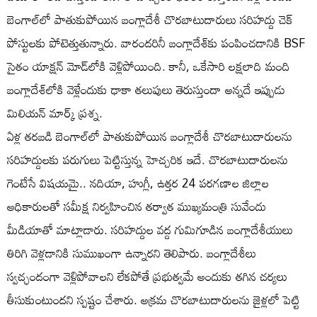
బెంగాల్‌లో పాతుకుపోయిన బంగ్లాదేశీ చొరబాటుదారులు సరిహద్దు చెక్
పోస్టులకు పోటెత్తుతున్నారు. వారందరినీ బంగ్లాదేశ్‌కు పంపించడానికి BSF
సైతం యాక్షన్ మోడ్‌లోకి వెళ్లిపోయింది. కానీ, ఒకేసారి లక్షలాది మంది
బంగ్లాదేశ్‌లోకి వెళ్లేందుకు ఢాకా తలుపులు తెరుస్తుందా అన్నదే ఇప్పుడు
మిలియన్ మార్క్ ప్రశ్న.
ఏళ్ల తరబడి బెంగాల్‌లో పాతుకుపోయిన బంగ్లాదేశీ చొరబాటుదారులను
సరిహద్దులకు పరుగులు పెట్టిస్తున్న హెచ్చరిక ఇదే. చొరబాటుదారులను
గెంటేసే విషయమై.. నదియా, హుగ్లీ, ఉత్తర 24 పరగణాల జిల్లాల
అధికారులతో సమీక్ష నిర్వహించిన తర్వాత ముఖ్యమంత్రి సువేందు
మీడియాతో మాట్లాడారు. సరిహద్దుల వద్ద గుమిగూడిన బంగ్లాదేశీయులు
తిరిగి వెళ్లడానికి సుముఖంగా ఉన్నారని తెలిపారు. బంగ్లాదేశీలు
స్వచ్ఛందంగా వెళ్లిపోవాలని లేకపోతే ప్రభుత్వమే అందుకు తగిన చర్యలు
తీసుకుంటుందని స్పష్టం చేశారు. అక్రమ చొరబాటుదారులను జైళ్లలో పెట్టి