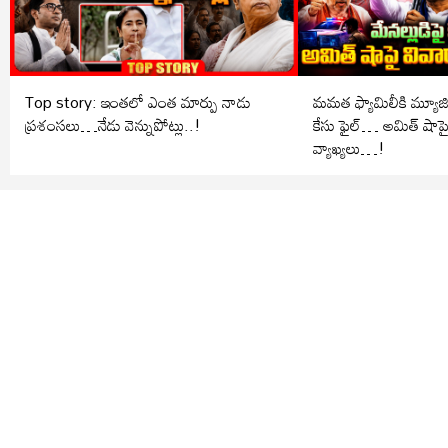
Top story: ఇంతలో ఎంత మార్పు నాడు
మమత ఫ్యామిలీకి మ్యూజిక్ 
ప్రశంసలు…నేడు వెన్నుపోట్లు..!
కేసు ఫైల్… అమిత్ షాపై
వ్యాఖ్యలు…!