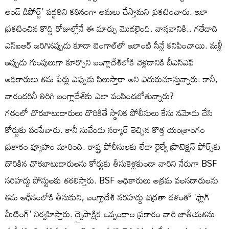
అండ్ డిపోర్ట్​' పద్ధతిని కఠినంగా అమలు చేస్తామని ప్రకటించారు. ఇలా
ప్రకటించిన కొద్ది రోజుల్లోనే ఈ మార్పు మొదలైంది. వాస్తవానికి.. గతేడాది
ఎస్​ఐఆర్ జరిగినప్పుడు కూడా బెంగాల్​లో ఇలాంటి సీన్లే కనిపించాయి. మళ్లీ
ఇప్పుడు గుంపులుగా కూర్చొని బంగ్లాదేశ్​లోకి వెళ్లడానికి బీఎస్​ఎఫ్
అధికారులు తమ పేర్లు ఎప్పుడు పిలుస్తారా అని ఎదురుచూస్తున్నారు. కానీ,
వారందరినీ తిరిగి బంగ్లాదేశ్‌కు ఎలా పంపించబోతున్నారు?
గతంలో చొరబాటుదారులు దొరికితే స్థానిక పోలీసులు కేసు నమోదు చేసి
కోర్టుకు పంపేవారు. కానీ సువేందు సర్కార్ తెచ్చిన కొత్త యంత్రాంగం
ప్రకారం వ్యూహం మారింది. రాష్ట్ర పోలీసులకు లేదా రైల్వే ప్రొటెక్షన్ ఫోర్స్‌కు
దొరికిన చొరబాటుదారులను కోర్టుకు తీసుకెళ్లకుండా వారిని నేరుగా BSF
సరిహద్దు పోస్టులకు తరలిస్తారు. BSF అధికారులు అక్రమ వలసదారులను
తమ ఆధీనంలోకి తీసుకుని, బంగ్లాదేశ్ సరిహద్దు భద్రతా దళంతో 'ఫ్లాగ్
మీటింగ్' నిర్వహిస్తారు. ద్వైపాక్షిక ఒప్పందాల ప్రకారం వారి జాతీయతను