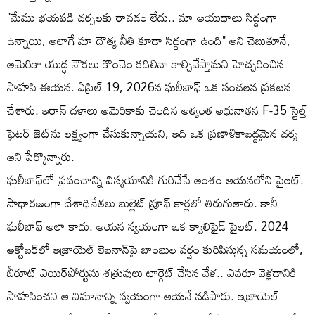
"మేము భయపడి చర్చలకు రావడం లేదు.. మా ఆయుధాలు సిద్ధంగా
ఉన్నాయి, అలాగే మా దౌత్య నీతి కూడా సిద్ధంగా ఉంది" అని చెబుతూనే,
అమెరికా యుద్ధ నౌకలు కొంచెం కదిలినా కాల్చివేస్తామని హెచ్చరించిన
సాహసి ఈయన. ఏప్రిల్ 19, 2026న ఘలీబాఫ్ ఒక సంచలన ప్రకటన
చేశారు. ఇరాన్ దళాలు అమెరికాకు చెందిన అత్యంత అధునాతన F-35 స్టెల్త్
ఫైటర్ జెట్‌ను లక్ష్యంగా చేసుకున్నాయని, ఇది ఒక ప్రణాళికాబద్ధమైన చర్య
అని పేర్కొన్నారు.
ఘలీబాఫ్‌లో ప్రపంచాన్ని విస్మయానికి గురిచేసే అంశం ఆయనలోని పైలట్.
సాధారణంగా దేశాధినేతలు బుల్లెట్ ప్రూఫ్ కార్లలో తిరుగుతారు. కానీ
ఘలీబాఫ్ అలా కాదు. ఆయన స్వయంగా ఒక క్వాలిఫైడ్ పైలట్. 2024
అక్టోబర్‌లో ఇజ్రాయెల్ లెబనాన్‌పై బాంబుల వర్షం కురిపిస్తున్న సమయంలో,
బీరూట్ ఎయిర్‌పోర్టును శత్రువులు టార్గెట్ చేసిన వేళ.. ఎవరూ వెళ్లడానికి
సాహసించని ఆ విమానాన్ని స్వయంగా ఆయనే నడిపారు. ఇజ్రాయెల్