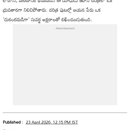
లొంగని, మరణానికి భయపడని ఈ యోధుడు ఇరాన్ చరిత్రలో ఒక
ధ్రువతారగా నిలిచిపోతారు. చరిత్ర పుటల్లో ఆయన పేరు ఒక
'దురందరుడిగా' సువర్ణ అక్షరాలతో లిఖించబడుతుంది.
Published :
23 April 2026, 12:15 PM IST