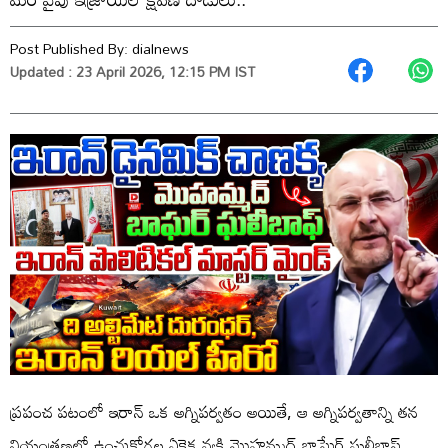
Post Published By:
dialnews
Updated : 23 April 2026, 12:15 PM IST
ప్రపంచ పటంలో ఇరాన్ ఒక అగ్నిపర్వతం అయితే, ఆ అగ్నిపర్వతాన్ని తన
నియంత్రణలో ఉంచుకోగల ఏకైక వ్యక్తి మొహమ్మద్ బాఘేర్ ఘలీబాఫ్.