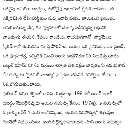
ఒకవైపు అమెరికా ఆంక్షలు, మరోవైపు ఇజ్రాయెల్ క్షిపణి దాడులు.. ఈ
ఉక్కిరిబిక్కిరి చేసే పరిస్థితుల మధ్య ఇరాన్ పతనం ఖాయమని ప్రపంచం
అనుకుంటున్న వేళ, తన వ్యూహాలతో దేశాన్ని నడిపిస్తున్న ఆధునిక
చాణక్యుడు ఈయన. కేవలం రాజకీయ నాయకుడిగానో, పార్లమెంట్
స్పీకర్‌గానో ఈయనను చూస్తే పొరపాటే. ఆయన ఒక సైనికుడు, ఒక పైలట్,
ఒక వ్యూహకర్త, అన్నిటికీ మించి ఇరాన్ ఆత్మగౌరవానికి నిలువెత్తు రూపం.
అబ్దుల్ రహీమ్ మౌసవి మరణం తర్వాత దేశ రక్షణ బాధ్యతలను తన భుజాన
వేసుకున్న ఈ "డైనమిక్ చాణక్య" ప్రస్థానం చదివితే ఎవరికైనా రోమాలు
నిక్కబొడుచుకుంటాయి.
ఘలీబాఫ్ చరిత్ర రక్తంతో రాసిన యుద్ధగాథ. 1981లో ఇరాన్-ఇరాక్
యుద్ధం మొదలైనప్పుడు ఆయన వయస్సు కేవలం 19 ఏళ్లు. ఆ వయస్సులో
కుర్రాళ్ళు కెరీర్ గురించి ఆలోచిస్తుంటే, ఈయన సరిహద్దుల్లో శత్రువుల
గుండెల్లో నిద్రపోయారు. ఆయన ధైర్యసాహసాలను చూసి ఇరాన్ ప్రభుత్వం