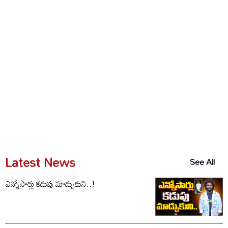
Latest News
See All
ఎన్నోసార్లు కడుపు మాడ్చుకుని..!