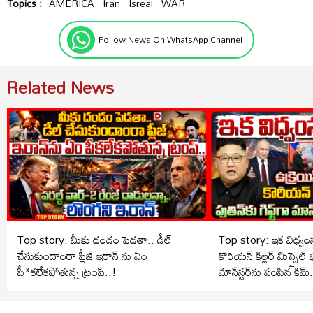
Topics :
AMERICA
Iran
Isreal
WAR
Follow News On WhatsApp Channel
Related News
Top story: మీకు దండం పెడతా.. డీల్
Top story: ఇక విధ్వంసమ
చేసుకుందాంరా ప్లీజ్ ఇరాన్ ను ఏం
కొరియన్ కిల్లర్ మిస్సైల్ పుత
పీ*కలేకపోతున్న ట్రంప్..!
మాన్‌స్టర్‌ను పంపిన కిమ్