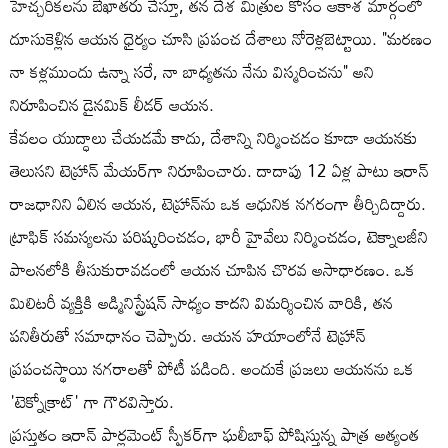
హెచ్చరికలను బేఖాతరు చేస్తూ, తన దేశ మిత్రుల కోసం ఆకాశ మార్గంలో
దూసుకెళ్లిన ఆయన ధైర్యం చూసి ప్రపంచ దేశాలు నోరెళ్లబెట్టాయి. "మరణం
నా కళ్లముందు ఉన్నా సరే, నా బాధ్యతను నేను విస్మరించను" అని
నిరూపించిన డైనమిక్ లీడర్ ఆయన.
కేవలం యుద్ధాలు చేయడమే కాదు, దేశాన్ని నిర్మించడం కూడా ఆయనకు
తెలుసని టెహ్రాన్ మేయర్‌గా నిరూపించారు. దాదాపు 12 ఏళ్ల పాటు ఇరాన్
రాజధానిని ఏలిన ఆయన, టెహ్రాన్‌ను ఒక ఆధునిక నగరంగా తీర్చిదిద్దారు.
ట్రాఫిక్ సమస్యలను పరిష్కరించడం, భారీ హైవేలు నిర్మించడం, టెక్నాలజీని
పాలనలోకి తీసుకురావడంలో ఆయన చూపిన చొరవ అసాధారణం. ఒక
మిలిటరీ వ్యక్తికి అడ్మినిస్ట్రేషన్ సాధ్యం కాదని విమర్శించిన వారికి, తన
పనితీరుతో సమాధానం చెప్పారు. ఆయన హయాంలోనే టెహ్రాన్
ప్రపంచస్థాయి నగరాలతో పోటీ పడింది. అందుకే ప్రజలు ఆయనను ఒక
'టెక్నోక్రాట్' గా గౌరవిస్తారు.
ప్రస్తుతం ఇరాన్ పార్లమెంట్ స్పీకర్‌గా ఘలీబాఫ్ పోషిస్తున్న పాత్ర అత్యంత