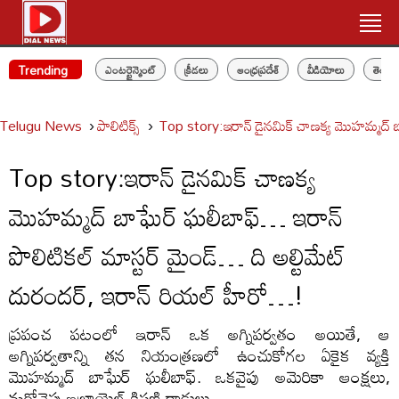
Trending
ఎంటర్టైన్మెంట్
క్రీడలు
ఆంధ్రప్రదేశ్
వీడియోలు
తెలం
Telugu News
పాలిటిక్స్‌
Top story:ఇరాన్ డైనమిక్ చాణక్య మొహమ్మద్ బ
Top story:ఇరాన్ డైనమిక్ చాణక్య
మొహమ్మద్ బాఘేర్ ఘలీబాఫ్… ఇరాన్
పొలిటికల్ మాస్టర్ మైండ్… ది అల్టిమేట్
దురందర్, ఇరాన్ రియల్ హీరో…!
ప్రపంచ పటంలో ఇరాన్ ఒక అగ్నిపర్వతం అయితే, ఆ
అగ్నిపర్వతాన్ని తన నియంత్రణలో ఉంచుకోగల ఏకైక వ్యక్తి
మొహమ్మద్ బాఘేర్ ఘలీబాఫ్. ఒకవైపు అమెరికా ఆంక్షలు,
మరోవైపు ఇజ్రాయెల్ క్షిపణి దాడులు..