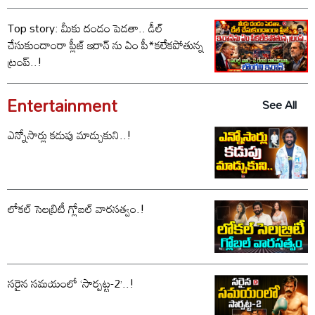
ఓడిపోయిందా..?
Top story: మీకు దండం పెడతా.. డీల్
చేసుకుందాంరా ప్లీజ్ ఇరాన్ ను ఏం పీ*కలేకపోతున్న
ట్రంప్..!
Entertainment
See All
ఎన్నోసార్లు కడుపు మాడ్చుకుని..!
లోకల్ సెలబ్రిటీ గ్లోబల్ వారసత్వం.!
సరైన సమయంలో ‘సార్పట్ట-2’..!