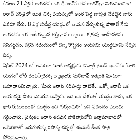
కేవలం 21 ఏళ్లకే ఆయనను ఒక డివిజన్‌కు కమాండర్‌గా నియమించింది.
ఇరాన్ చరిత్రలో ఇంత చిన్న వయస్సులో అంత పెద్ద బాధ్యత చేపట్టిన వారు
ఎవరూ లేరు. 8 ఏళ్ల సుదీర్ఘ యుద్ధంలో ఆయన నేర్చుకున్న పాఠాలే నేడు
ఆయనను ఒక అజేయమైన శక్తిగా మార్చాయి. శత్రువు బలహీనతను
పసిగట్టడం, సరైన సమయంలో దెబ్బ కొట్టడం ఆయనకు యుద్ధభూమి నేర్పిన
విద్య.
ఏప్రిల్ 2024 లో అమెరికా మాజీ అధ్యక్షుడు డొనాల్డ్ ట్రంప్ ఇరాన్‌ను "రాతి
యుగం" లోకి పంపిస్తామన్న వ్యాఖ్యలకు ఘలీబాఫ్ అత్యంత ఘాటుగా
సమాధానమిచ్చారు. "మీరు ఇరాన్ సరిహద్దు దాటితే.. ఒక్కో ఇరానీ ఒక
ఆయుధమై మీకు ఎదురునిలుస్తాడు. ఇది ఒక దేశంతో యుద్ధం కాదు, ఒక
భారీ కుటుంబంతో యుద్ధం అని గుర్తుంచుకో" అని ప్రపంచం ముందు
గర్జించారు. ప్రస్తుతం ఇరాన్ తరపున పాకిస్తాన్‌లోని ఇస్లామాబాద్‌లో
అమెరికాతో జరుగుతున్న రహస్య చర్చల్లో ఈయనే కీలక పాత్ర
పోషిస్తున్నారు.