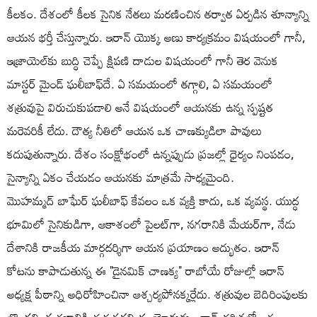
కీలకం. దేశంలో కీలక సైనిక నేతలు మరణించిన తర్వాత ఏర్పడిన శూన్యాన్ని
ఆయన భర్తీ చేస్తున్నారు. ఇరాన్ యొక్క అణు కార్యక్రమం విషయంలో గానీ,
ఇజ్రాయెల్‌కు బుద్ధి చెప్పే క్షిపణి దాడుల విషయంలో గానీ తెర వెనుక
మాస్టర్ మైండ్ ఘలీబాఫ్‌దే. ఏ సమయంలో తగ్గాలి, ఏ సమయంలో
శత్రువుపై విరుచుకుపడాలి అనే విషయంలో ఆయనకు ఉన్న స్పష్టత
మరెవరికీ లేదు. దౌత్య నీతిలో ఆయన ఒక చాణక్యుడిలా పావులు
కదుపుతున్నారు. దేశం సంక్షోభంలో ఉన్నప్పుడు ప్రజల్లో ధైర్యం నింపడం,
సైన్యాన్ని ఏకం చేయడం ఆయనకు మాత్రమే సాధ్యమైంది.
మొహమ్మద్ బాఘేర్ ఘలీబాఫ్ కేవలం ఒక వ్యక్తి కాదు, ఒక వ్యవస్థ. యుద్ధ
భూమిలో సైనికుడిగా, ఆకాశంలో పైలట్‌గా, నగరానికి మేయర్‌గా, నేడు
దేశానికి రాజకీయ మార్గదర్శిగా ఆయన ప్రయాణం అద్భుతం. ఇరాన్
కోటను కాపాడుతున్న ఈ "డైనమిక్ చాణక్య" రాబోయే రోజుల్లో ఇరాన్
అధ్యక్ష పీఠాన్ని అధిరోహించినా ఆశ్చర్యపోనక్కర్లేదు. శత్రువుల బెదిరింపులకు