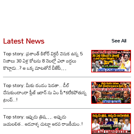
Latest News
See All
Top story: ప్రశాంత్ కిశోర్ విక్టరీ వెనుక ఉన్న 5
నిజాలు 30 ఏళ్ల కోటను 8 నెలల్లో ఎలా బద్దలు
కొట్టాడు..? ఆ ఒక్క మాటతోనే బీజేపీ
ఓడిపోయిందా..?
Top story: మీకు దండం పెడతా.. డీల్
చేసుకుందాంరా ప్లీజ్ ఇరాన్ ను ఏం పీ*కలేకపోతున్న
ట్రంప్..!
Top story: ఇప్పుడు త్రిష…. అప్పుడు
జయలలిత.. ఆడవాళ్ళ చుట్టూ ఆరవ రాజకీయం.!