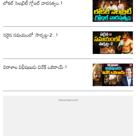
లోకల్ సెలబ్రిటీ గ్లోబల్ వారసత్వం.!
సరైన సమయంలో ‘సార్పట్ట-2’..!
విరాళాల విభీషణుడు వివేక్ ఒబెరాయ్.!