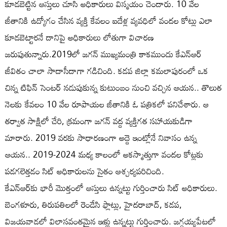
కూడబెట్టిన ఆస్తులు చూసి అధికారులు విస్మయం చెందారు. 10 వేల
జీతానికి ఉద్యోగం చేసిన వ్యక్తి కేవలం ఐదేళ్ల వ్యవధిలో వందల కోట్లు ఎలా
కూడబెట్టారనే దానిపై అధికారులు లోతుగా విచారణ
జరుపుతున్నారు.2019లో జగన్ ముఖ్యమంత్రి కాకముందు కేఎన్‌ఆర్
జీవితం చాలా సాదాసీదాగా గడిచింది. కడప జిల్లా కమలాపురంలో ఒక
చిన్న టిఫిన్ సెంటర్ నడుపుకున్న కుటుంబం నుంచి వచ్చిన ఆయన.. తొలుత
నెలకు కేవలం 10 వేల రూపాయల జీతానికి ఓ పత్రికలో పనిచేశారు. ఆ
తర్వాత సాక్షిలో చేరి, క్రమంగా జగన్ వద్ద వ్యక్తిగత సహాయకుడిగా
మారారు. 2019 వరకు సాధారణంగా అద్దె ఇంట్లోనే నివాసం ఉన్న
ఆయన.. 2019-2024 మధ్య కాలంలో అకస్మాత్తుగా వందల కోట్లకు
పడగలెత్తడం సిట్ అధికారులను సైతం ఆశ్చర్యపరిచింది.
కేఎన్‌ఆర్‌కు భారీ మొత్తంలో ఆస్తులు ఉన్నట్టు గుర్తించారు సిట్‌ అధికారులు.
బెంగళూరు, తిరుపతిలలో రెండేసి ఫ్లాట్లు, హైదరాబాద్, కడప,
విజయవాడలో విలాసవంతమైన ఇళ్లు ఉన్నట్టు గుర్తించారు. జగ్గయ్యపేటలో