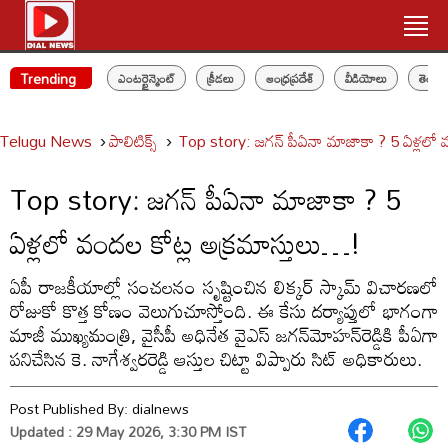
Trending
ఎంటర్టైన్మెంట్
క్రీడలు
ఆంధ్రప్రదేశ్
వీడియోలు
తెలం
Telugu News
పాలిటిక్స్‌
Top story: జగన్‌ పీఏనా మాజాకా ? 5 ఏళ్లలో 
Top story: జగన్‌ పీఏనా మాజాకా ? 5
ఏళ్లలో వందల కోట్ల అక్రమాస్తులు…!
ఏపీ రాజకీయాల్లో సంచలనం సృష్టించిన లిక్కర్ స్కామ్ విచారణలో
రోజుకో కొత్త కోణం వెలుగుచూస్తోంది. ఈ కేసు దర్యాప్తులో భాగంగా
మాజీ ముఖ్యమంత్రి, వైసీపీ అధినేత వైఎస్ జగన్‌మోహన్‌రెడ్డికి పీఏగా
పనిచేసిన కె. నాగేశ్వరరెడ్డి ఆస్తుల చిట్టా విప్పారు సిట్‌ అధికారులు.
Post Published By:
dialnews
Updated : 29 May 2026, 3:30 PM IST