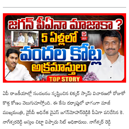
ఏపీ రాజకీయాల్లో సంచలనం సృష్టించిన లిక్కర్ స్కామ్ విచారణలో రోజుకో
కొత్త కోణం వెలుగుచూస్తోంది. ఈ కేసు దర్యాప్తులో భాగంగా మాజీ
ముఖ్యమంత్రి, వైసీపీ అధినేత వైఎస్ జగన్‌మోహన్‌రెడ్డికి పీఏగా పనిచేసిన కె.
నాగేశ్వరరెడ్డి ఆస్తుల చిట్టా విప్పారు సిట్‌ అధికారులు. నాగేశ్వర్‌ రెడ్డి