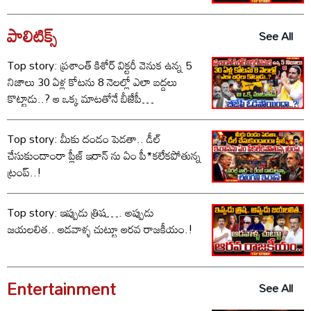
పాలిటిక్స్‌
See All
Top story: ప్రశాంత్ కిశోర్ విక్టరీ వెనుక ఉన్న 5
నిజాలు 30 ఏళ్ల కోటను 8 నెలల్లో ఎలా బద్దలు
కొట్టాడు..? ఆ ఒక్క మాటతోనే బీజేపీ
ఓడిపోయిందా..?
Top story: మీకు దండం పెడతా.. డీల్
చేసుకుందాంరా ప్లీజ్ ఇరాన్ ను ఏం పీ*కలేకపోతున్న
ట్రంప్..!
Top story: ఇప్పుడు త్రిష…. అప్పుడు
జయలలిత.. ఆడవాళ్ళ చుట్టూ ఆరవ రాజకీయం.!
Entertainment
See All