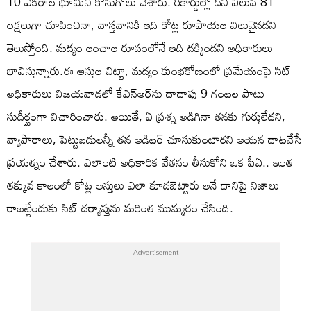
10 ఎకరాల భూమిని కొనుగోలు చేశారు. రికార్డుల్లో దీని విలువ 81
లక్షలుగా చూపించినా, వాస్తవానికి ఇది కోట్ల రూపాయల విలువైనదని
తెలుస్తోంది. మద్యం లంచాల రూపంలోనే ఇది దక్కిందని అధికారులు
భావిస్తున్నారు.ఈ ఆస్తుల చిట్టా, మద్యం కుంభకోణంలో ప్రమేయంపై సిట్
అధికారులు విజయవాడలో కేఎన్‌ఆర్‌ను దాదాపు 9 గంటల పాటు
సుదీర్ఘంగా విచారించారు. అయితే, ఏ ప్రశ్న అడిగినా తనకు గుర్తులేదని,
వ్యాపారాలు, పెట్టుబడులన్నీ తన ఆడిటర్ చూసుకుంటారని ఆయన దాటవేసే
ప్రయత్నం చేశారు. ఎలాంటి అధికారిక వేతనం తీసుకోని ఒక పీఏ.. ఇంత
తక్కువ కాలంలో కోట్ల ఆస్తులు ఎలా కూడబెట్టారు అనే దానిపై నిజాలు
రాబట్టేందుకు సిట్ దర్యాప్తును మరింత ముమ్మరం చేసింది.