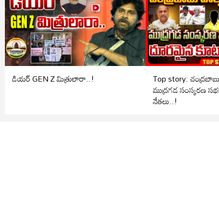
డియర్ GEN Z మిత్రులారా..!
Top story: చంద్రబాబు
ముద్రగడ సంస్కరణ స
నేతలు..!