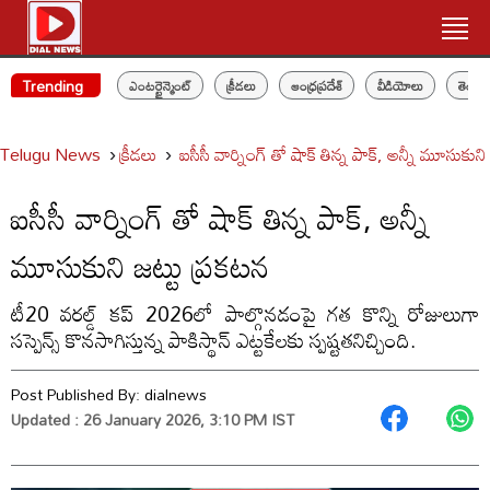
Trending
ఎంటర్టైన్మెంట్
క్రీడలు
ఆంధ్రప్రదేశ్
వీడియోలు
తెలం
Telugu News
క్రీడలు
ఐసీసీ వార్నింగ్ తో షాక్ తిన్న పాక్, అన్నీ మూసుకుని
ఐసీసీ వార్నింగ్ తో షాక్ తిన్న పాక్, అన్నీ
మూసుకుని జట్టు ప్రకటన
టీ20 వరల్డ్ కప్ 2026లో పాల్గొనడంపై గత కొన్ని రోజులుగా
సస్పెన్స్ కొనసాగిస్తున్న పాకిస్థాన్ ఎట్టకేలకు స్పష్టతనిచ్చింది.
Post Published By:
dialnews
Updated : 26 January 2026, 3:10 PM IST