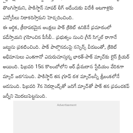
తొలగిస్తామని, పాకిస్థాన్ సూపర్ లీగ్ ఆడేందుకు విదేశీ ఆటగాళ్లకు
ఎన్వోసీలు నిరాకరిస్తామని హెచ్చరించింది.
ఈ ఆర్థిక, క్రీడాపరమైన ఆంక్షలు పాక్ క్రికెట్ ఉనికినే ప్రమాదంలో
పడేస్తాయని గ్రహించిన పీసీబీ.. ప్రభుత్వం నుంచి గ్రీన్ సిగ్నల్ రాగానే
జట్టును ప్రకటించింది. పాక్ పాల్గొనడంపై సస్పెన్స్ వీడటంతో, క్రికెట్
అభిమానులు ఎంతగానో ఎదురుచూస్తున్న భారత్-పాక్ మ్యాచ్‌కు లైన్ క్లియర్
అయింది. ఫిబ్రవరి 15న కొలంబోలోని ఆర్.ప్రేమదాస స్టేడియం వేదికగా
మ్యాచ్ జరగనుంది. పాకిస్థాన్ తన గ్రూప్ దశ మ్యాచ్‌లన్నీ శ్రీలంకలోనే
ఆడనుంది. ఫిబ్రవరి 7న నెదర్లాండ్స్‌తో జరిగే మ్యాచ్‌తో పాక్ తన ప్రపంచకప్
జర్నీని మొదలుపెట్టనుంది.