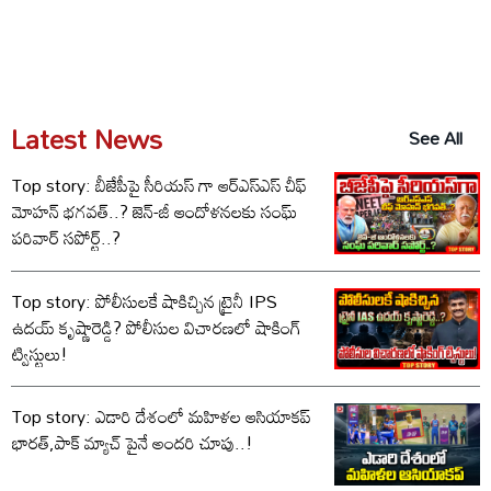
Latest News
See All
Top story: బీజేపీపై సీరియస్ గా ఆర్‌ఎస్‌ఎస్ చీఫ్
మోహన్ భగవత్..? జెన్-జీ ఆందోళనలకు సంఘ్
పరివార్ సపోర్ట్..?
Top story: పోలీసులకే షాకిచ్చిన ట్రైనీ IPS
ఉదయ్ కృష్ణారెడ్డి? పోలీసుల విచారణలో షాకింగ్
ట్విస్టులు!
Top story: ఎడారి దేశంలో మహిళల ఆసియాకప్
భారత్,పాక్ మ్యాచ్ పైనే అందరి చూపు..!