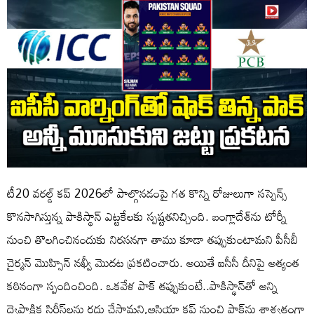
టీ20 వరల్డ్ కప్ 2026లో పాల్గొనడంపై గత కొన్ని రోజులుగా సస్పెన్స్
కొనసాగిస్తున్న పాకిస్థాన్ ఎట్టకేలకు స్పష్టతనిచ్చింది. బంగ్లాదేశ్‌ను టోర్నీ
నుంచి తొలగించినందుకు నిరసనగా తాము కూడా తప్పుకుంటామని పీసీబీ
చైర్మన్ మొహ్సిన్ నఖ్వీ మొదట ప్రకటించారు. అయితే ఐసీసీ దీనిపై అత్యంత
కఠినంగా స్పందించింది. ఒకవేళ పాక్ తప్పుకుంటే..పాకిస్థాన్‌తో అన్ని
ద్వైపాక్షిక సిరీస్‌లను రద్దు చేస్తామని,ఆసియా కప్ నుంచి పాక్‌ను శాశ్వతంగా