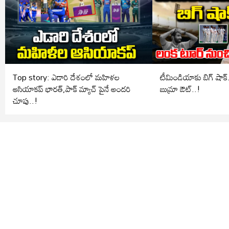
Top story: ఎడారి దేశంలో మహిళల
టీమిండియాకు బిగ్ షాక్.. లంక టూర్ ను
ఆసియాకప్ భారత్,పాక్ మ్యాచ్ పైనే అందరి
బుమ్రా ఔట్..!
చూపు..!