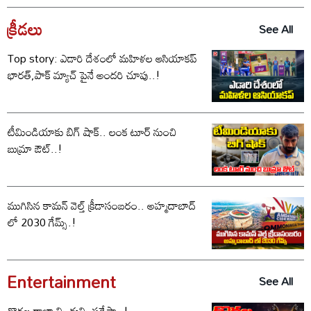
క్రీడలు
See All
Top story: ఎడారి దేశంలో మహిళల ఆసియాకప్
భారత్,పాక్ మ్యాచ్ పైనే అందరి చూపు..!
టీమిండియాకు బిగ్ షాక్.. లంక టూర్ నుంచి
బుమ్రా ఔట్..!
ముగిసిన కామన్ వెల్త్ క్రీడాసంబరం.. అహ్మదాబాద్
లో 2030 గేమ్స్.!
Entertainment
See All
దొరల రాజ్యాన్ని దున్ని పడేస్తా..!