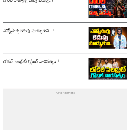
ఎన్నోసార్లు కడుపు మాడ్చుకుని..!
లోకల్ సెలబ్రిటీ గ్లోబల్ వారసత్వం.!