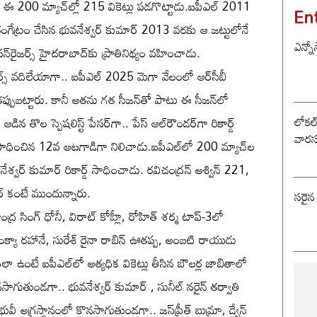
 ఈ 200 మ్యాచ్‌ల్లో 215 వికెట్లు పడగొట్టాడు.ఐపీఎల్ 2011
En
ంగేట్రం చేసిన భువనేశ్వర్ కుమార్ 2013 వరకు ఆ జట్టులోనే
ఎన్నో
ైజర్స్ హైదరాబాద్‌కు ప్రాతినిథ్యం వహించాడు.
్స్ వదిలేయాగా.. ఐపీఎల్ 2025 మెగా వేలంలో ఆర్‌సీబీ
తప్పుబట్టారు. కానీ అతను గత సీజన్‌తో పాటు ఈ సీజన్‌లో
లోకల్ 
ిన తొల స్పెషలిస్ట్ పేసర్‌గా.. పేస్ ఆల్‌రౌండర్‌గా రికార్డ్
వారస
సాధించిన 12వ ఆటగాడిగా నిలిచాడు.ఐపీఎల్‌లో 200 మ్యాచ్‌ల
వర్ కుమార్ రికార్డ్ సాధించాడు. రవిచంద్రన్ అశ్విన్ 221,
ర్ కంటే ముందున్నారు.
సరైన
్ర సింగ్ ధోనీ, విరాట్ కోహ్లీ, రోహిత్ శర్మ టాప్-3లో
జింక్యా రహానే, సురేశ్ రైనా రాబిన్ ఊతప్ప, అంబటి రాయుడు
ా ఉంటే ఐపీఎల్‌లో అత్యధిక వికెట్లు తీసిన బౌలర్ల జాబితాలో
సాగుతుండగా.. భువనేశ్వర్ కుమార్ , సునీల్ నరైన్ తర్వాతి
 భువీ అగ్రస్థానంలో కొనసాగుతుండగా.. జస్‌ప్రీత్ బుమ్రా, డ్వేన్