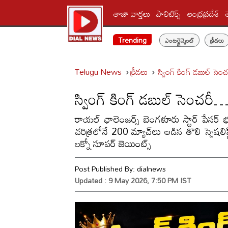
తాజా వార్తలు
పాలిటిక్స్‌
ఆంధ్రప్రదేశ్
Trending
ఎంటర్టైన్మెంట్
క్రీడలు
Telugu News
క్రీడలు
స్వింగ్ కింగ్ డబుల్ సె
స్వింగ్ కింగ్ డబుల్ సెంచరీ
రాయల్ ఛాలెంజర్స్ బెంగళూరు స్టార్ పేసర్ భు
చరిత్రలోనే 200 మ్యాచ్‌లు ఆడిన తొలి స్పెషలి
లక్నో సూపర్ జెయింట్స్‌
Post Published By:
dialnews
Updated : 9 May 2026, 7:50 PM IST