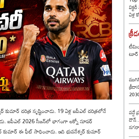
విక్టర
ఏళ్ల 
కొట్ట
బీజే
క్రీ
టీమిం
టూర్ 
ముగిస
క్రీడాసంబర
2030 
ర్ కుమార్ చరిత్ర సృష్టించాడు. 19 ఏళ్ల ఐపీఎల్ చరిత్రలోనే
వన్డే
డౌన్.
లిచాడు. ఐపీఎల్ 2026 సీజన్‌లో భాగంగా లక్నో సూపర్
నగరా
వర్ కుమార్ ఈ ఫీట్ సాధించాడు. ఇది భువనేశ్వర్ కుమార్