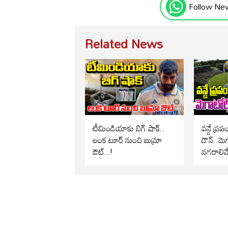
Follow Ne
Related News
టీమిండియాకు బిగ్ షాక్..
వన్డే ప్ర
లంక టూర్ నుంచి బుమ్రా
డౌన్..మెగ
ఔట్..!
నగరాలివే