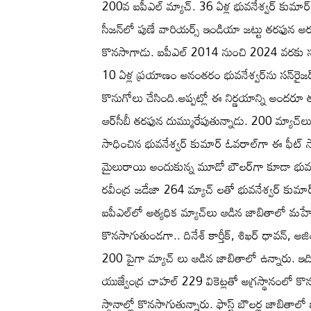
200వ ఐపీఎల్ మ్యాచ్. 36 ఏళ్ల భువనేశ్వర్ కుమార్
సీజన్‌లో పుణే వారియర్స్ ఇండియా జట్టు తరఫున అర
కొనసాగాడు. ఐపీఎల్ 2014 నుంచి 2024 వరకు సన్‌ర
10 ఏళ్ల ప్రయాణం అనంతరం భువనేశ్వర్‌ను సన్‌రైజర
కొనుగోలు చేసింది.అప్పట్లో ఈ నిర్ణయాన్ని అందరూ 
ఆర్‌సీబీ తరఫున దుమ్మురేపుతున్నాడు. 200 మ్యాచ్‌లు ఆడ
సాధించిన భువనేశ్వర్ కుమార్ ఓవరాల్‌గా ఈ ఫీట్ 
మైలురాయి అందుకున్న మూడో బౌలర్‌గా కూడా భువనేశ్
రవీంద్ర జడేజా 264 మ్యాచ్ లతో భువనేశ్వర్ కుమా
ఐపీఎల్‌లో అత్యధిక మ్యాచ్‌లు ఆడిన జాబితాలో మహేంద
కొనసాగుతుండగా.. దినేశ్ కార్తీక్, శిఖర్ ధావన్, అ
200 పైగా మ్యాచ్ లు ఆడిన జాబితాలో ఉన్నారు. ఇదిల
యుజ్వేంద్ర చాహల్ 229 వికెట్లతో అగ్రస్థానంలో కొన
స్థానాల్లో కొనసాగుతున్నారు. ఫాస్ట్ బౌలర్ల జాబితాలో