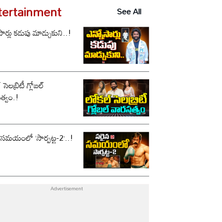
tertainment
See All
సార్లు కడుపు మాడ్చుకుని..!
సెలబ్రిటీ గ్లోబల్
త్వం.!
 సమయంలో ‘సార్పట్ట-2’..!