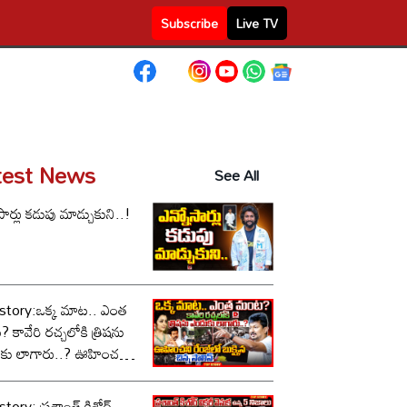
Subscribe
Live TV
test News
See All
సార్లు కడుపు మాడ్చుకుని..!
story:ఒక్క మాట.. ఎంత
కావేరి రచ్చలోకి త్రిషను
కు లాగారు..? ఊహించని
లో బుక్కైన చిన్న స్టాలిన్..!
tory: ప్రశాంత్ కిశోర్