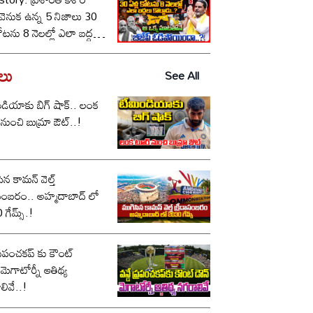
ీ వెనుక ఉన్న 5 నిజాలు 30
కోటను 8 నెలల్లో ఎలా బద్దలు
ాడు..? ఆ ఒక్క మాటతోనే
పీ ఓడిపోయిందా..?
డలు
See All
డియాకు బిగ్ షాక్.. లంక
నుంచి బుమ్రా ఔట్..!
ిన కామన్ వెల్త్
ం.. అహ్మదాబాద్ లో
గేమ్స్.!
 ప్రపంచకప్ కు కౌంట్
.మెగాటోర్నీ ఆతిథ్య
లివే..!