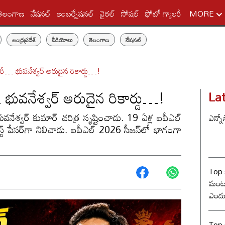
తెలంగాణ
నేషనల్
ఇంటర్నేషనల్
వైరల్
సోషల్
ఫోటో గ్యాలరీ
MORE
ఆంధ్రప్రదేశ్
వీడియోలు
తెలంగాణ
నేషనల్
ంచరీ… భువనేశ్వర్ అరుదైన రికార్డు…!
… భువనేశ్వర్ అరుదైన రికార్డు…!
La
వనేశ్వర్ కుమార్ చరిత్ర సృష్టించాడు. 19 ఏళ్ల ఐపీఎల్
ఎన్నో
స్ట్ పేసర్‌గా నిలిచాడు. ఐపీఎల్ 2026 సీజన్‌లో భాగంగా
Top 
మంట? 
ఎందు
రేంజ్ 
Top s