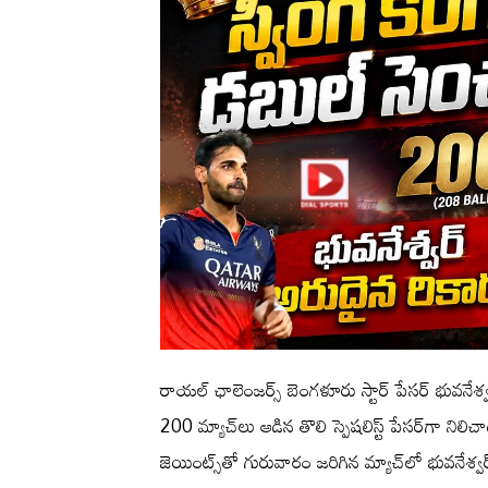
రాయల్ ఛాలెంజర్స్ బెంగళూరు స్టార్ పేసర్ భువనేశ్వ
200 మ్యాచ్‌లు ఆడిన తొలి స్పెషలిస్ట్ పేసర్‌గా ని
జెయింట్స్‌తో గురువారం జరిగిన మ్యాచ్‌లో భువనేశ్