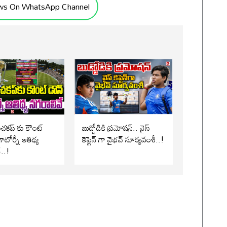
ws On WhatsApp Channel
పంచకప్ కు కౌంట్
బుడ్డోడికి ప్రమోషన్.. వైస్
ాటోర్నీ ఆతిథ్య
కెప్టెన్ గా వైభవ్ సూర్యవంశీ..!
..!