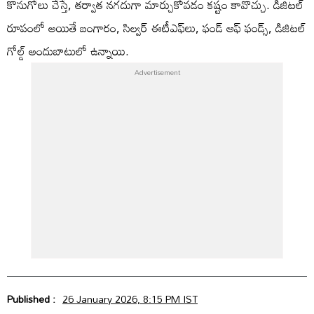
కొనుగోలు చేస్తే, తర్వాత నగదుగా మార్చుకోవడం కష్టం కావొచ్చు. డిజిటల్‌
రూపంలో అయితే బంగారం, సిల్వర్‌ ఈటీఎఫ్‌లు, ఫండ్‌ ఆఫ్‌ ఫండ్స్, డిజిటల్‌
గోల్డ్‌ అందుబాటులో ఉన్నాయి.
Published :
26 January 2026, 8:15 PM IST