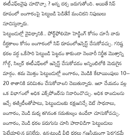
ఈటీఎఫ్‌లవైపు చూడొచ్చా ? అన్న చర్చ జరుగుతోంది. అయితే సిప్‌
రూపంలో బంగారంపై పెట్టుబడి పెడితేనే మంచిదని నిపుణులు
సూచిస్తున్నారు.
పెట్టుబడుల్లో వైవిధ్యానికి.. పోర్ట్‌ఫోలియో హెడ్జింగ్‌ కోసం చూసే వారు
దీర్ఘకాలం కోసం బంగారంలో సిప్‌ రూపంలోఇన్వెస్ట్‌ చేసుకోవచ్చు. గరిష్ట
ధరల వద్ద ఒకేసారి పెట్టుబడి పెట్టడం కాకుండా నెలవారీ నిర్ణీత మొత్తాన్ని
గోల్డ్, సిల్వర్‌ ఈటీఎఫ్‌లలో ఇన్వెస్ట్‌ చేసుకోవడం అన్నింటిలోకి మెరుగైన
మార్గం. తమ మొత్తం పెట్టుబడుల్లో బంగారం, వెండికి కేటాయింపులు 10–
20 శాతానికి పరిమితం చేసుకోవాలని చెబుతున్నారు. ఇలా చేయడం వల్ల
ఒక విభాగంలో అధిక ఎక్స్‌పోజర్‌ను నివారించొచ్చు. అధిక రాబడులను
ఇచ్చే ఈక్విటీలతోపాటు, పెట్టుబడులకు రక్షణనిచ్చే డెట్‌ సాధనాలు,
బంగారం, వెండి మధ్య తగినంత సమతుల్యం ఉండేలా చూసుకోవచ్చు.
బంగారం, వెండి ధరల పరుగును చూసి హడావిడిగా పెట్టుబడులు
పెట్టేయాల్సిన పనిలేదు. ఉన్నట్టుండి వీటి ధరలు గణనీయంగా పెరగడమే