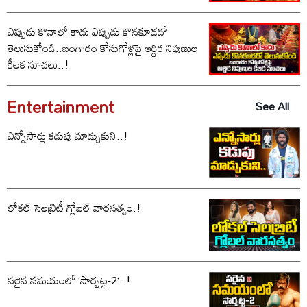
ఎప్పుడు కొనాలో కాదు ఎప్పుడు కొనకూడదో
తెలుసుకోండి..బంగారం కోనుగోళ్లపై ఆర్థిక నిపుణుల
కీలక సూచలు..!
Entertainment
See All
ఎన్నోసార్లు కడుపు మాడ్చుకుని..!
లోకల్ సెలబ్రిటీ గ్లోబల్ వారసత్వం.!
సరైన సమయంలో ‘సార్పట్ట-2’..!