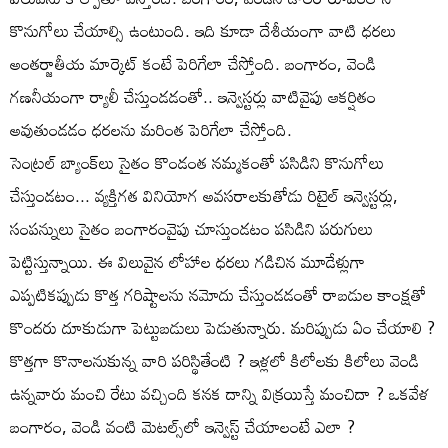
కొనుగోలు చేయాల్సి ఉంటుంది. ఇది కూడా దేశీయంగా వాటి ధరలు
అంతర్జాతీయ మార్కెట్‌ కంటే పెరిగేలా చేస్తోంది. బంగారం, వెండి
గణనీయంగా ర్యాలీ చేస్తుండడంతో.. ఇన్వెస్టర్లు వాటివైపు ఆకర్షితం
అవుతుండడం ధరలను మరింత పెరిగేలా చేస్తోంది.
సెంట్రల్‌ బ్యాంక్‌లు సైతం కొండంత నమ్మకంతో పసిడిని కొనుగోలు
చేస్తుండటం... వ్యక్తిగత వినియోగ అవసరాలకుతోడు రిటైల్‌ ఇన్వెస్టర్లు,
సంపన్నులు సైతం బంగారంవైపు చూస్తుండటం పసిడిని పరుగులు
పెట్టిస్తున్నాయి. ఈ విలువైన లోహాల ధరలు గడిచిన మూడేళ్లుగా
ఎప్పటికప్పుడు కొత్త గరిష్టాలను నమోదు చేస్తుండడంతో రాబడుల కాంక్షతో
కొందరు దూకుడుగా పెట్టుబడులు పెడుతున్నారు. మరిప్పుడు ఏం చేయాలి ?
కొత్తగా కొనాలనుకున్న వారి పరిస్థితేంటి ? ఇళ్లలో కిలోలకు కిలోలు వెండి
ఉన్నవారు మంచి రేటు వచ్చింది కనక దాన్ని విక్రయిస్తే మంచిదా ? ఒకవేళ
బంగారం, వెండి వంటి మెటల్స్‌లో ఇన్వెస్ట్‌ చేయాలంటే ఎలా ?