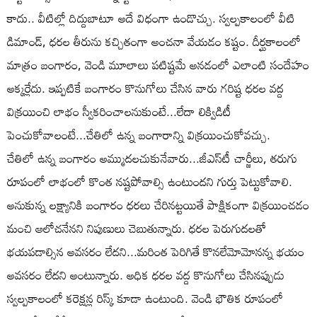
కాదు.. వీటిల్లో దిద్దుబాటూ అదే విధంగా ఉండొచ్చు. స్వల్పకాలంలో వీటి
డిమాండ్, ధరల తీరును కచ్చితంగా అంచనా వేయడం కష్టం. దీర్ఘకాలంలో
మాత్రం బంగారం, వెండి మూలాలు పటిష్టమే అనడంలో ఎలాంటి సందేహం
అక్కర్లేదు. ఇప్పటికే బంగారం కొనుగోలు చేసిన వారు గరిష్ట ధరల వద్ద
విక్రయించి లాభం స్వీకరించాలనుకుంటే...లేదా లిక్విడిటీ
పెంచుకోవాలంటే...చేతిలో ఉన్న బంగారాన్ని విక్రయించుకోవచ్చు.
చేతిలో ఉన్న బంగారం అమ్ముదలచుకునేవారు...జీఎస్‌టీ చార్జీలు, తరుగు
రూపంలో లాభంలో కొంత నష్టపోవాల్సి ఉంటుందని గుర్తు పెట్టుకోవాలి.
అనుకున్న లక్ష్యానికి బంగారం ధరలు చేరినట్టయితే పాక్షికంగా విక్రయించడం
మంచి ఆలోచనేనని నిపుణులు చెబుతున్నారు. ధరల పెరుగుదలతో
భయపడాల్సిన అవసరం లేదని...మరింత పెరిగితే కొనలేమోమోనన్న భయం
అవసరం లేదని అంటున్నారు. అధిక ధరల వద్ద కొనుగోలు చేసినప్పుడు
స్వల్పకాలంలో కరెక్షన్ల రిస్క్‌ కూడా ఉంటుంది. వెండి భౌతిక రూపంలో