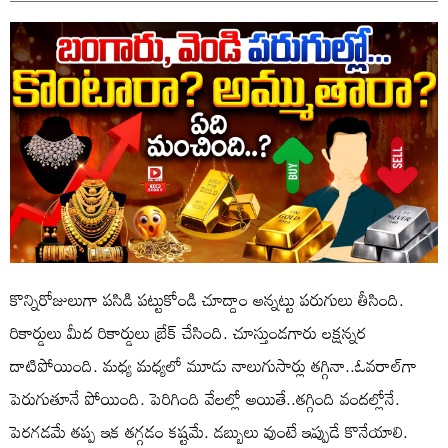
కొన్నిరోజులుగా పసిడి పట్టుకోండి చూద్దాం అన్నట్టు పరుగులు తీసింది.
రికార్డులు మీద రికార్డులు బ్రేక్ చేసింది. చూస్తుండగారు లక్షన్నర
దాటిపోయింది. మధ్య మధ్యలో మూడు నాలుగుసార్లు తగ్గినా..ఓవరాల్‌గా
పెరుగుతూనే పోయింది. పెరిగింది వేలల్లో అయితే..తగ్గింది వందల్లోనే.
పెరగడమే తప్ప ఇక తగ్గడం కష్టమే. డబ్బులు వుంటే ఇప్పుడే కొనేయాలి.