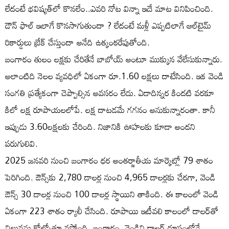
లేదంటే భవిష్యత్‌లో కొనలేం..ఎవరి నోట విన్నా ఇదే మాట వినిపించింది.
డౌన్ ఫాల్ ఇలాగే కొనసాగుతుందా ? లేదంటే మళ్లీ ఎప్పటిలాగే ఆల్‌టైమ్
రికార్డులు బ్రేక్ చేస్తుందా అనేది ఉత్కంఠరేపుతోంది.
బంగారం తులం లక్షకు చేరితేనే బాబోయ్ అంటూ ముక్కున వేలేసుకున్నారు.
అలాంటిది నెలల వ్యవధిలో ఏకంగా రూ.1.60 లక్షలు దాటేసింది. ఇక వెండి
సంగతి ప్రత్యేకంగా చెప్పాల్సిన అవసరం లేదు. ఏడాదిన్నర కిందటి వరకూ
కిలో లక్ష రూపాయలలోపే. లక్ష దాటడమే గగనం అనుకున్నారంతా. కానీ
ఇప్పుడు 3.60లక్షలకు చేరింది. నిజానికి ఊహలకు కూడా అందని
పరుగులివి.
2025 జనవరి నుంచి బంగారం ధర అంతర్జాతీయ మార్కెట్లో 79 శాతం
పెరిగింది. ఔన్స్‌కు 2,780 డాలర్ల నుంచి 4,965 డాలర్లకు చేరగా, వెండి
ఔన్స్‌ 30 డాలర్ల నుంచి 100 డాలర్ల స్థాయిని తాకింది. ఈ కాలంలో వెండి
ఏకంగా 223 శాతం ర్యాలీ చేసింది. రూపాయి ఇటీవలి కాలంలో డాలర్‌తో
విలువను కోల్పోతూ వస్తోంది. బంగారం, వెండిని డాలర్‌ రూపంలోనే