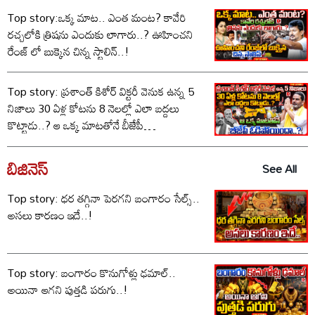
Top story:ఒక్క మాట.. ఎంత మంట? కావేరి
రచ్చలోకి త్రిషను ఎందుకు లాగారు..? ఊహించని
రేంజ్ లో బుక్కైన చిన్న స్టాలిన్..!
Top story: ప్రశాంత్ కిశోర్ విక్టరీ వెనుక ఉన్న 5
నిజాలు 30 ఏళ్ల కోటను 8 నెలల్లో ఎలా బద్దలు
కొట్టాడు..? ఆ ఒక్క మాటతోనే బీజేపీ
ఓడిపోయిందా..?
బిజినెస్
See All
Top story: ధర తగ్గినా పెరగని బంగారం సేల్స్..
అసలు కారణం ఇదే..!
Top story: బంగారం కొనుగోళ్లు ఢమాల్..
అయినా ఆగని పుత్తడి పరుగు..!