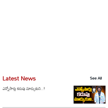
Latest News
See All
ఎన్నోసార్లు కడుపు మాడ్చుకుని..!