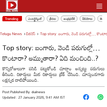
Trending
ఎంటర్టైన్మెంట్
క్రీడలు
ఆంధ్రప్రదేశ్
వీడియోలు
తెలం
Telugu News
బిజినెస్
Top story: బంగారు, వెండి పరుగుల్లో… కొంటా
Top story: బంగారు, వెండి పరుగుల్లో…
కొంటారా? అమ్ముతారా? ఏది మంచింది..?
కొన్నిరోజులుగా పసిడి పట్టుకోండి చూద్దాం అన్నట్టు పరుగులు
తీసింది. రికార్డులు మీద రికార్డులు బ్రేక్ చేసింది. చూస్తుండగారు
లక్షన్నర దాటిపోయింది.
Post Published By:
dialnews
Updated : 27 January 2026, 9:41 AM IST