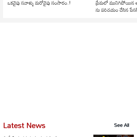
ఒకవైపు సవాళ్ళు మరోవైపు సంసారం.!
ప్రేమలో మునిగిపోయిన అర్
ను పరిచయం చేసిన పేసర
Latest News
See All