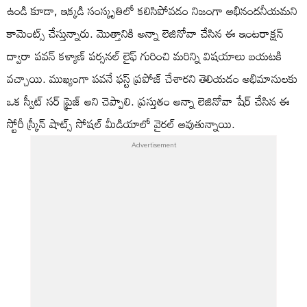
ఉండి కూడా, ఇక్కడి సంస్కృతిలో కలిసిపోవడం నిజంగా అభినందనీయమని
కామెంట్స్ చేస్తున్నారు. మొత్తానికి అన్నా లెజినోవా చేసిన ఈ ఇంటరాక్షన్
ద్వారా పవన్ కళ్యాణ్ పర్సనల్ లైఫ్ గురించి మరిన్ని విషయాలు బయటకి
వచ్చాయి. ముఖ్యంగా పవనే ఫస్ట్ ప్రపోజ్ చేశారని తెలియడం అభిమానులకు
ఒక స్వీట్ సర్ ప్రైజ్ అని చెప్పాలి. ప్రస్తుతం అన్నా లెజినోవా షేర్ చేసిన ఈ
స్టోరీ స్క్రీన్ షాట్స్ సోషల్ మీడియాలో వైరల్ అవుతున్నాయి.