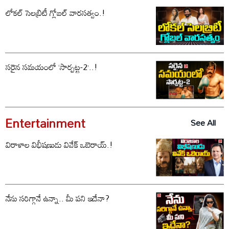
లోకల్ సెలబ్రిటీ గ్లోబల్ వారసత్వం.!
సరైన సమయంలో ‘సార్పట్ట-2’..!
Entertainment
See All
విరాళాల విభీషణుడు వివేక్ ఒబెరాయ్.!
నేను సరిగ్గానే ఉన్నా.. మీ పని ఇదేనా?