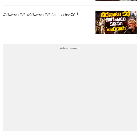
వీరనాటు కథ ఊరనాటు కథనం ‘వారణాసి’.!