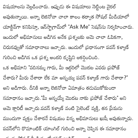
విషయాలను వెల్లడించారు. ఇప్పుడు ఈ విషయాలు నెట్టింట వైరల్
అవుతున్నాయి. అన్నా లెజినోవా చాలా కాలం తర్వాత సోషల్ మీడియాలో
యాక్టివ్‌గా కనిపిస్తూ, ఇన్‌స్టాగ్రామ్‌లో "Ask Me" సెషన్‌ను నిర్వహించారు.
ఇందులో అభిమానులు అడిగిన అనేక ప్రశ్నలకు ఆమె చాలా ఓపికగా,
చిరునవ్వుతో సమాధానాలు ఇచ్చారు. ఇందులో ప్రధానంగా పవన్ కళ్యాణ్
గురించి అడిగిన ఒక ప్రశ్న అందరి దృష్టిని ఆకర్షించింది.
ఒక అభిమాని "వదినమ్మ గారు, మీ ఇద్దరిలో మొదట ఎవరు ప్రపోజ్
చేశారు? మీరు చేశారా లేక మా అన్నయ్య పవన్ కళ్యాణ్ గారు చేశారా?"
అని అడిగారు. దీనికి అన్నా లెజినోవా ఏమాత్రం తడుముకోకుండా
సమాధానం ఇచ్చారు."మీ అన్నయ్యే మొదట నాకు ప్రపోజ్ చేశారు" అని
ఆమె క్లారిటీ ఇచ్చారు.పవన్ కళ్యాణ్ వంటి సైలెంట్ వ్యక్తి, తన ప్రేమను
ముందుగా వ్యక్తం చేశారనే విషయం విన్న అభిమానులు ఖుషీ అవుతున్నారు.
పవన్‌లోని రొమాంటిక్ యాంగిల్ గురించి అన్నా చెప్పిన ఈ సమాధానం