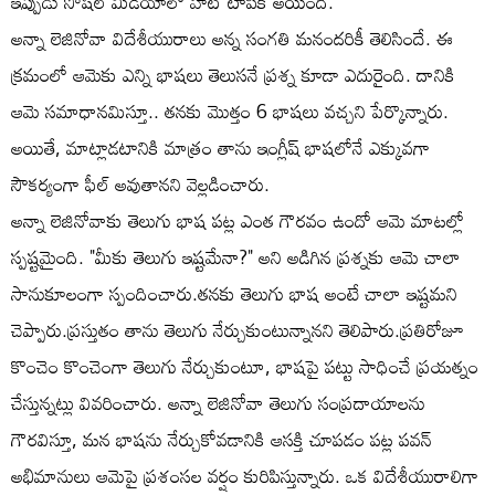
ఇప్పుడు సోషల్ మీడియాలో హాట్ టాపిక్ అయింది.
అన్నా లెజినోవా విదేశీయురాలు అన్న సంగతి మనందరికీ తెలిసిందే. ఈ
క్రమంలో ఆమెకు ఎన్ని భాషలు తెలుసనే ప్రశ్న కూడా ఎదురైంది. దానికి
ఆమె సమాధానమిస్తూ.. తనకు మొత్తం 6 భాషలు వచ్చని పేర్కొన్నారు.
అయితే, మాట్లాడటానికి మాత్రం తాను ఇంగ్లీష్ భాషలోనే ఎక్కువగా
సౌకర్యంగా ఫీల్ అవుతానని వెల్లడించారు.
అన్నా లెజినోవాకు తెలుగు భాష పట్ల ఎంత గౌరవం ఉందో ఆమె మాటల్లో
స్పష్టమైంది. "మీకు తెలుగు ఇష్టమేనా?" అని అడిగిన ప్రశ్నకు ఆమె చాలా
సానుకూలంగా స్పందించారు.తనకు తెలుగు భాష అంటే చాలా ఇష్టమని
చెప్పారు.ప్రస్తుతం తాను తెలుగు నేర్చుకుంటున్నానని తెలిపారు.ప్రతిరోజూ
కొంచెం కొంచెంగా తెలుగు నేర్చుకుంటూ, భాషపై పట్టు సాధించే ప్రయత్నం
చేస్తున్నట్లు వివరించారు. అన్నా లెజినోవా తెలుగు సంప్రదాయాలను
గౌరవిస్తూ, మన భాషను నేర్చుకోవడానికి ఆసక్తి చూపడం పట్ల పవన్
అభిమానులు ఆమెపై ప్రశంసల వర్షం కురిపిస్తున్నారు. ఒక విదేశీయురాలిగా