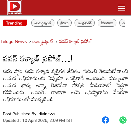
Trending
ఎంటర్టైన్మెంట్
క్రీడలు
ఆంధ్రప్రదేశ్
వీడియోలు
తెలం
Telugu News
ఎంటర్టైన్మెంట్
పవన్ కళ్యాణ్ ప్రపోజ్…!
పవన్ కళ్యాణ్ ప్రపోజ్…!
పవర్ స్టార్ పవన్ కళ్యాణ్ వ్యక్తిగత జీవితం గురించి తెలుసుకోవాలని
ఆయన అభిమానులకు ఎప్పుడూ ఆసక్తిగానే ఉంటుంది. ముఖ్యంగా
ఆయన భార్య అన్నా లెజినోవా సోషల్ మీడియాలో పెద్దగా
కనిపించరు. అయితే, తాజాగా ఆమె ఇన్‌స్టాగ్రామ్‌ వేదికగా
అభిమానులతో ముచ్చటించి
Post Published By:
dialnews
Updated : 10 April 2026, 2:09 PM IST