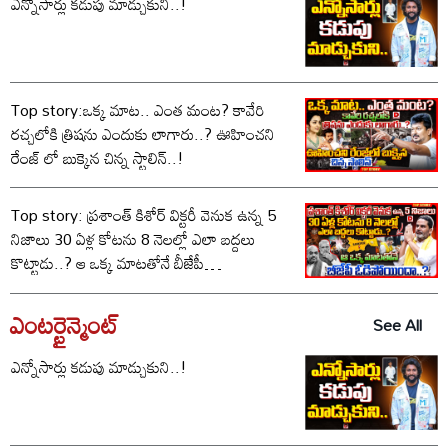
ఎన్నోసార్లు కడుపు మాడ్చుకుని..!
Top story:ఒక్క మాట.. ఎంత మంట? కావేరి
రచ్చలోకి త్రిషను ఎందుకు లాగారు..? ఊహించని
రేంజ్ లో బుక్కైన చిన్న స్టాలిన్..!
Top story: ప్రశాంత్ కిశోర్ విక్టరీ వెనుక ఉన్న 5
నిజాలు 30 ఏళ్ల కోటను 8 నెలల్లో ఎలా బద్దలు
కొట్టాడు..? ఆ ఒక్క మాటతోనే బీజేపీ
ఓడిపోయిందా..?
ఎంటర్టైన్మెంట్
See All
ఎన్నోసార్లు కడుపు మాడ్చుకుని..!