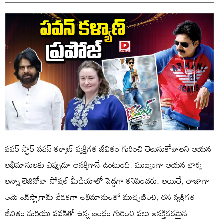
పవర్ స్టార్ పవన్ కళ్యాణ్ వ్యక్తిగత జీవితం గురించి తెలుసుకోవాలని ఆయన
అభిమానులకు ఎప్పుడూ ఆసక్తిగానే ఉంటుంది. ముఖ్యంగా ఆయన భార్య
అన్నా లెజినోవా సోషల్ మీడియాలో పెద్దగా కనిపించరు. అయితే, తాజాగా
ఆమె ఇన్‌స్టాగ్రామ్‌ వేదికగా అభిమానులతో ముచ్చటించి, తన వ్యక్తిగత
జీవితం మరియు పవన్‌తో ఉన్న బంధం గురించి పలు ఆసక్తికరమైన